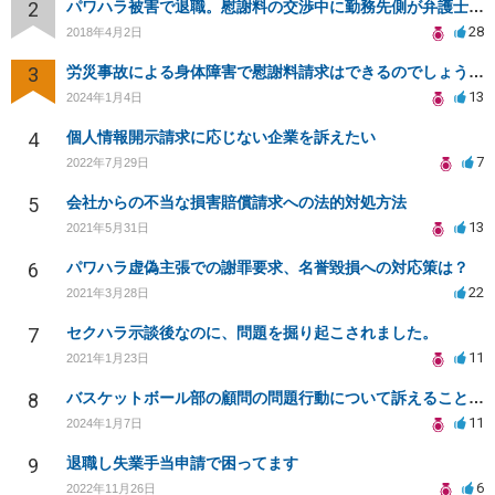
2
パワハラ被害で退職。慰謝料の交渉中に勤務先側が弁護士を立ててきました
28
2018年4月2日
3
労災事故による身体障害で慰謝料請求はできるのでしょうか？
13
2024年1月4日
4
個人情報開示請求に応じない企業を訴えたい
7
2022年7月29日
5
会社からの不当な損害賠償請求への法的対処方法
13
2021年5月31日
6
パワハラ虚偽主張での謝罪要求、名誉毀損への対応策は？
22
2021年3月28日
7
セクハラ示談後なのに、問題を掘り起こされました。
11
2021年1月23日
8
バスケットボール部の顧問の問題行動について訴えることは可能でしょうか？
11
2024年1月7日
9
退職し失業手当申請で困ってます
6
2022年11月26日