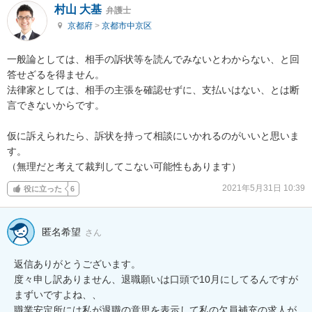
村山 大基
弁護士
京都府
>
京都市中京区
一般論としては、相手の訴状等を読んでみないとわからない、と回
答せざるを得ません。

法律家としては、相手の主張を確認せずに、支払いはない、とは断
言できないからです。

仮に訴えられたら、訴状を持って相談にいかれるのがいいと思いま
す。

（無理だと考えて裁判してこない可能性もあります）
2021年5月31日 10:39
役に立った
6
匿名希望
さん
返信ありがとうございます。

度々申し訳ありません、退職願いは口頭で10月にしてるんですが
まずいですよね、、

職業安定所には私が退職の意思を表示して私の欠員補充の求人が