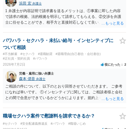
浜田 宏
弁護士
1 弁護士が内容証明で請求書を送るメリットは、①事案に即した内容
で請求の根拠、法的根拠を明示して請求してもらえる、②交渉を弁護
士に任せることができ、相手方と直接対応しなくて良い、というとこ
ろでしょうか。 デメリットは、費用がかかる点でしょう。 また、
請求は可能ですが、相手が任意に払うかどうかは分かりません。 ２
民事訴訟に証拠の制限はありませんが、秘密録音はプライバシー保護
パワハラ・セクハラ・未払い給与・インセンティブに
の観点から、裁判の証拠にする場合には注意が必要です(証拠排除され
ついて相談
る場合があります。)。 ３ 会社がどういう証拠に基づいて、誰が判断
#不当解雇
#セクハラ
#退職勧奨
#退職理由(自己都合・会社都合)
したかわかりませんが、会社がセクハラ認定しなかったからといっ
#正社員・契約社員
#パワハラ
て、裁判所も認定しないとは限りません。具体的な証拠とそれで認定
2026年7月2日
役にたった
2
できる事実次第です。 ４ SNS等で誹謗中傷したり、噂話を流したり
労働・雇用に強い弁護士
しないようにして下さい。そういう報復的なことをしなければ名誉毀
森本 偲音
弁護士
損にはなりません。反訴は貴女が加害行為をしなければ、通常は起こ
されません。 ５ 裁判をして、和解すれば和解金が入ります。 勝訴
ご相談の件について、以下のとおり回答させていただきます。 ご参考
判決を得て確定すれば、判決認容額を払ってもらいます。任意に支払
になれば幸いです。 ①インセンティブに関しては、ご相談者様と会社
わない場合には、給与や預貯金、不動産などの財産を差押えます。
との間で合意ができているかどうかによります。規約上そのような合
敗訴した場合、何も得られません。 ６ 弁護士費用は請求額や事件の
意が確認できれば請求できる可能性はあると考えます。 なお、合意
難易度によって変わります。また、現在は弁護士報酬は自由化されて
は口頭でも成立しますが、裁判等で争点となった場合には録音等の証
いますので、依頼する弁護士によっても費用は変わってきます。
拠がない限り立証が困難となり、請求が認められない可能性がござい
職場セクハラ案件で慰謝料を請求できるか？
ます。 ②未払給与に関しては労務を提供しているのにもかかわらず支
#セクハラ
#安全配慮義務違反
#パワハラ
#職場いじめ
払われていない場合は、契約違反となりますので請求可能かと存じま