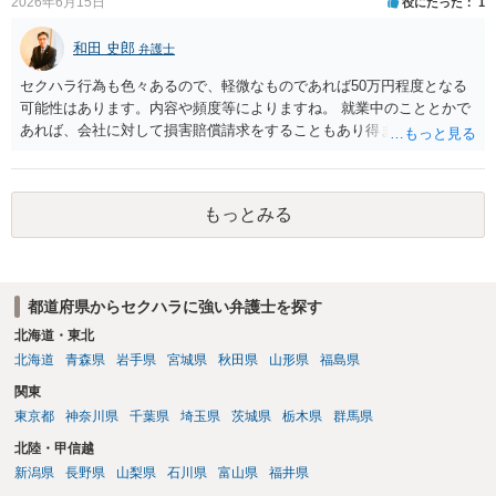
2026年6月15日
役にたった
1
す。 ③休日・時間外労働については、休日・時間外労働があったこと
を示す証拠があるかまずは確認する必要があるかと存じます。 ④パワ
和田 史郎
弁護士
ハラ・セクハラに関しては、具体的な言動の内容によって判断が分か
れますので、録音データやLINEでのやり取り等を確認する必要がある
セクハラ行為も色々あるので、軽微なものであれば50万円程度となる
かと存じます。 ⑤退職勧奨については退職する意思がないのであれば
可能性はあります。内容や頻度等によりますね。 就業中のこととかで
きっぱりと断ればよく、解雇については不当な解雇である場合には解
あれば、会社に対して損害賠償請求をすることもあり得ます。
雇無効を争うなどの対応が考えられます。 回答としては以上になりま
すが、まずは、資料一式をご持参いただき最寄りの法律事務所にご相
談するか、労働基準監督署に相談する等の対応をしていただくことが
望ましいと考えます。
もっとみる
都道府県からセクハラに強い弁護士を探す
北海道・東北
北海道
青森県
岩手県
宮城県
秋田県
山形県
福島県
関東
東京都
神奈川県
千葉県
埼玉県
茨城県
栃木県
群馬県
北陸・甲信越
新潟県
長野県
山梨県
石川県
富山県
福井県