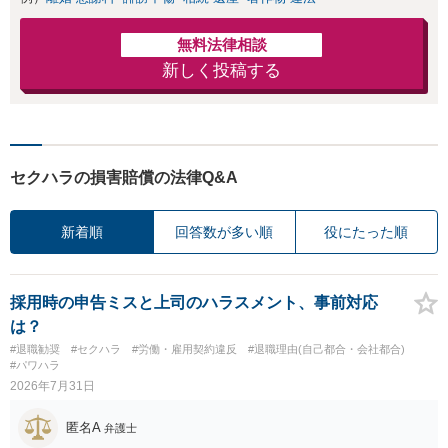
無料法律相談
新しく投稿する
セクハラの損害賠償の法律Q&A
新着順
回答数が多い順
役にたった順
採用時の申告ミスと上司のハラスメント、事前対応
は？
#退職勧奨
#セクハラ
#労働・雇用契約違反
#退職理由(自己都合・会社都合)
#パワハラ
2026年7月31日
匿名A
弁護士