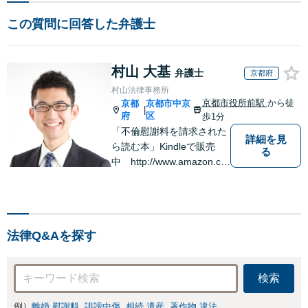
この質問に回答した弁護士
村山 大基
弁護士
京都府
村山法律事務所
京都市役所前駅
から徒
京都
京都市中京
|
府
区
歩1分
「不倫慰謝料を請求された
詳細を見
ら読む本」Kindleで販売
る
中 http://www.amazon.co.
jp/dp/B0FJCDXDNV
法律Q&Aを探す
検索
例）
離婚 慰謝料
誹謗中傷
相続 遺産
著作物 違法