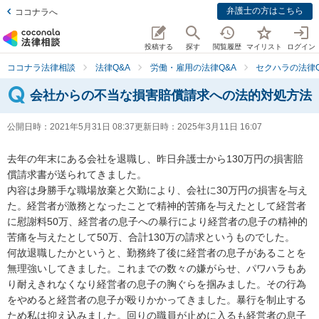
弁護士の方はこちら
ココナラへ
投稿する
探す
閲覧履歴
マイリスト
ログイン
ココナラ法律相談
法律Q&A
労働・雇用の法律Q&A
セクハラの法律Q
会社からの不当な損害賠償請求への法的対処方法
公開日時：
2021年5月31日 08:37
更新日時：
2025年3月11日 16:07
去年の年末にある会社を退職し、昨日弁護士から130万円の損害賠
償請求書が送られてきました。

内容は身勝手な職場放棄と欠勤により、会社に30万円の損害を与え
た。経営者が激務となったことで精神的苦痛を与えたとして経営者
に慰謝料50万、経営者の息子への暴行により経営者の息子の精神的
苦痛を与えたとして50万、合計130万の請求というものでした。

何故退職したかというと、勤務終了後に経営者の息子があることを
無理強いしてきました。これまでの数々の嫌がらせ、パワハラもあ
り耐えきれなくなり経営者の息子の胸ぐらを掴みました。その行為
をやめると経営者の息子が殴りかかってきました。暴行を制止する
ため私は抑え込みました。回りの職員が止めに入るも経営者の息子