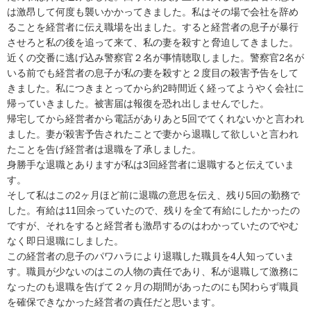
は激昂して何度も襲いかかってきました。私はその場で会社を辞め
ることを経営者に伝え職場を出ました。すると経営者の息子が暴行
させろと私の後を追って来て、私の妻を殺すと脅迫してきました。
近くの交番に逃げ込み警察官２名が事情聴取しました。警察官2名が
いる前でも経営者の息子が私の妻を殺すと２度目の殺害予告をして
きました。私につきまとってから約2時間近く経ってようやく会社に
帰っていきました。被害届は報復を恐れ出しませんでした。

帰宅してから経営者から電話がありあと5回でてくれないかと言われ
ました。妻が殺害予告されたことで妻から退職して欲しいと言われ
たことを告げ経営者は退職を了承しました。

身勝手な退職とありますが私は3回経営者に退職すると伝えていま
す。

そして私はこの2ヶ月ほど前に退職の意思を伝え、残り5回の勤務で
した。有給は11回余っていたので、残りを全て有給にしたかったの
ですが、それをすると経営者も激昂するのはわかっていたのでやむ
なく即日退職にしました。

この経営者の息子のパワハラにより退職した職員を4人知っていま
す。職員が少ないのはこの人物の責任であり、私が退職して激務に
なったのも退職を告げて２ヶ月の期間があったのにも関わらず職員
を確保できなかった経営者の責任だと思います。
