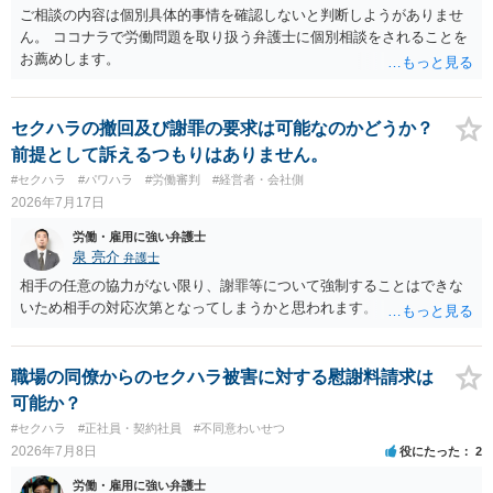
ご相談の内容は個別具体的事情を確認しないと判断しようがありませ
ん。 ココナラで労働問題を取り扱う弁護士に個別相談をされることを
お薦めします。
セクハラの撤回及び謝罪の要求は可能なのかどうか？
前提として訴えるつもりはありません。
#セクハラ
#パワハラ
#労働審判
#経営者・会社側
2026年7月17日
労働・雇用に強い弁護士
泉 亮介
弁護士
相手の任意の協力がない限り、謝罪等について強制することはできな
いため相手の対応次第となってしまうかと思われます。
職場の同僚からのセクハラ被害に対する慰謝料請求は
可能か？
#セクハラ
#正社員・契約社員
#不同意わいせつ
2026年7月8日
役にたった
2
労働・雇用に強い弁護士