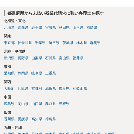
的に待機義務が形骸化していたような事案では労働時間性が否定され
た例もあるため、最終的には実際の拘束状況、対応頻度、マニュア
都道府県から未払い残業代請求に強い弁護士を探す
ル、勤務日誌等を踏まえた個別判断になります。
北海道・東北
北海道
青森県
岩手県
宮城県
秋田県
山形県
福島県
関東
東京都
神奈川県
千葉県
埼玉県
茨城県
栃木県
群馬県
北陸・甲信越
新潟県
長野県
山梨県
石川県
富山県
福井県
東海
愛知県
静岡県
岐阜県
三重県
関西
大阪府
兵庫県
京都府
滋賀県
奈良県
和歌山県
中国
広島県
岡山県
山口県
鳥取県
島根県
四国
香川県
愛媛県
高知県
徳島県
九州・沖縄