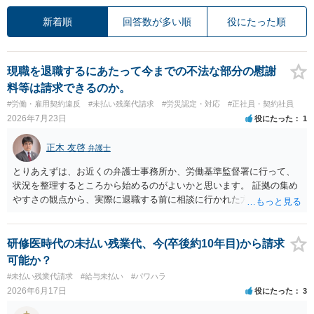
新着順
回答数が多い順
役にたった順
現職を退職するにあたって今までの不法な部分の慰謝
料等は請求できるのか。
#労働・雇用契約違反
#未払い残業代請求
#労災認定・対応
#正社員・契約社員
2026年7月23日
役にたった
1
正木 友啓
弁護士
とりあえずは、お近くの弁護士事務所か、労働基準監督署に行って、
状況を整理するところから始めるのがよいかと思います。 証拠の集め
やすさの観点から、実際に退職する前に相談に行かれた方がよいかと
思います
研修医時代の未払い残業代、今(卒後約10年目)から請求
可能か？
#未払い残業代請求
#給与未払い
#パワハラ
2026年6月17日
役にたった
3