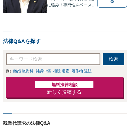
る
に強み！専門性をベースに
ビジネス感覚も備えた良質
なリーガルサービスをご提
供します【貿易トラブルの
相談実績100件以上】【通
関士資格を保有】【夜間・
法律Q&Aを探す
休日対応可能】
検索
例）
離婚 慰謝料
誹謗中傷
相続 遺産
著作物 違法
無料法律相談
新しく投稿する
残業代請求の法律Q&A