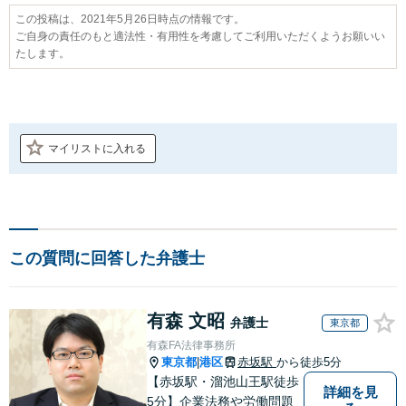
この投稿は、2021年5月26日時点の情報です。
ご自身の責任のもと適法性・有用性を考慮してご利用いただくようお願いい
たします。
マイリストに入れる
この質問に回答した弁護士
有森 文昭
弁護士
東京都
有森FA法律事務所
東京都
港区
赤坂駅
から徒歩5分
|
【赤坂駅・溜池山王駅徒歩
詳細を見
5分】企業法務や労働問題