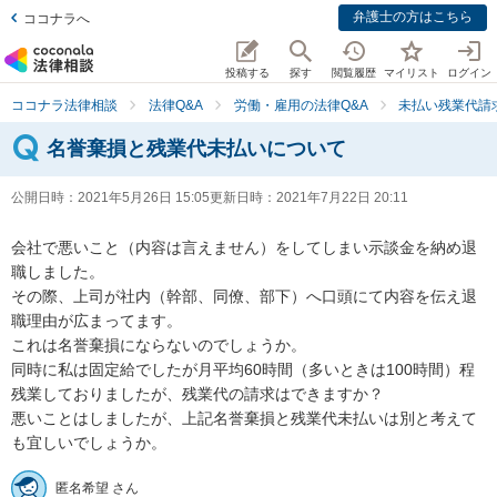
弁護士の方はこちら
ココナラへ
投稿する
探す
閲覧履歴
マイリスト
ログイン
ココナラ法律相談
法律Q&A
労働・雇用の法律Q&A
未払い残業代請
名誉棄損と残業代未払いについて
公開日時：
2021年5月26日 15:05
更新日時：
2021年7月22日 20:11
会社で悪いこと（内容は言えません）をしてしまい示談金を納め退
職しました。

その際、上司が社内（幹部、同僚、部下）へ口頭にて内容を伝え退
職理由が広まってます。

これは名誉棄損にならないのでしょうか。

同時に私は固定給でしたが月平均60時間（多いときは100時間）程
残業しておりましたが、残業代の請求はできますか？

悪いことはしましたが、上記名誉棄損と残業代未払いは別と考えて
も宜しいでしょうか。
匿名希望 さん