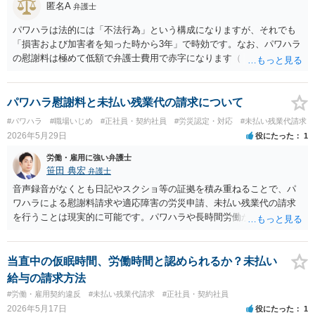
匿名A
弁護士
パワハラは法的には「不法行為」という構成になりますが、それでも
「損害および加害者を知った時から3年」で時効です。なお、パワハラ
の慰謝料は極めて低額で弁護士費用で赤字になります（「しまむら
パワハラ 裁判」で検索すると裁判例が見つかります）。 時効につい
ては、ただ時間が経過するだけでは足りず、時効の利益を受ける者が
「援用」、つまり「時効を主張する」ことが必要です。この「援用」
パワハラ慰謝料と未払い残業代の請求について
が一定の場合、信義則に反し許されないとされる場合があります（つ
#パワハラ
#職場いじめ
#正社員・契約社員
#労災認定・対応
#未払い残業代請求
まり時効の首長ができないので権利が認められる）。 ただ非常に例外
2026年5月29日
役にたった
1
的なケースなので、あなたの事案で時効の援用が信義則違反といえる
かは具体的事情を聴いてみないと何とも言えません（一般には「ほぼ
労働・雇用に強い弁護士
不可能」と考えてください）。 一度、当時の事情を文書化して直接弁
笹田 典宏
弁護士
護士に面談相談されることをお勧めします。
音声録音がなくとも日記やスクショ等の証拠を積み重ねることで、パ
ワハラによる慰謝料請求や適応障害の労災申請、未払い残業代の請求
を行うことは現実的に可能です。パワハラや長時間労働が原因で精神
障害を発症した場合、使用者の安全配慮義務違反に基づく損害賠償が
認められる可能性もあります。ただし、個別の事案における証拠の信
用性や心理的負荷の強度の判断は、事実関係を総合的に考慮して行わ
当直中の仮眠時間、労働時間と認められるか？未払い
れます。 引継ぎについては、雇用関係が終了していますので、原則と
給与の請求方法
して命令に応じる義務はありません。もっとも、ここも従前の経緯に
#労働・雇用契約違反
#未払い残業代請求
#正社員・契約社員
はよりますので、一概に引継ぎをしないでよいということは断言でき
2026年5月17日
役にたった
1