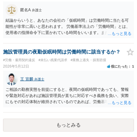
ません。
匿名A
弁護士
結論からいうと、あなたの会社の「仮眠時間」は労働時間に当たる可
能性が非常に高いと思われます。 労働基準法上の「労働時間」とは、
使用者の指揮命令下に置かれている時間をいいます。また、「休憩時
間」とは、実際に業務に従事しているかどうかではなく、その時間
中、指揮命令による拘束から完全に解放されていることが要求されま
す。 ご記載の事情からすると、ご相談のケースも「仮眠中でも指揮命
施設管理員の夜勤仮眠時間は労働時間に該当するか？
令下にある」、つまり、「労働時間である」と認定される可能性が高
#労働・雇用契約違反
#未払い残業代請求
#業務上過失・損害賠償
いと考えられます 実際、最高裁判例（最一小判平成14年2月28日・大
2026年5月12日
役にたった
1
星ビル管理事件）でも、最高裁は、「ビル管理会社の従業員が従事す
る泊り勤務の間に設定されている連続七時間ないし九時間の仮眠時間
王 宣麟
弁護士
は、従業員が労働契約に基づき仮眠室における待機と警報や電話等に
対して直ちに相当の対応をすることを義務付けられており、そのよう
ご相談の勤務実態を前提にすると、夜間の仮眠時間であっても、警報
な対応をすることが皆無に等しいなど実質的に上記義務付けがされて
や緊急対応があれば施設管理員が直ちに対応すべき義務を負い、実際
いないと認めることができるような事情も存しないなど判示の事実関
にもその対応体制が維持されているのであれば、労働基準法上の『労
係の下においては、実作業に従事していない時間も含め全体として従
働時間』に当たる可能性があります。 ご指摘のように、最高裁も、不
業員が使用者の指揮命令下に置かれているものであり、労働基準法三
活動仮眠時間であっても労働からの解放が保障されていない場合には
二条の労働時間に当たる。」と判示して、電話対応義務を課された仮
労働時間に当たると判断しており、ビル管理業務では仮眠室待機・警
眠時間を労働時間と認めています。 早めに残業代事件に精通した弁護
もっとみる
報対応義務がある事案で労働時間性が認められた裁判例があります。
士に直接相談されることをお勧めします。
他方で、深夜業務が極めて限定的で、仮眠者の出動実績もなく、実質