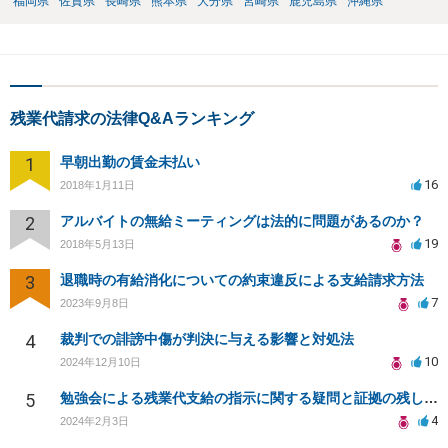
福岡県
佐賀県
長崎県
熊本県
大分県
宮崎県
鹿児島県
沖縄県
残業代請求の法律Q&Aランキング
1
早朝出勤の賃金未払い
16
2018年1月11日
2
アルバイトの無給ミーティングは法的に問題があるのか？
19
2018年5月13日
3
退職時の有給消化についての約束違反による支給請求方法
7
2023年9月8日
4
裁判での誹謗中傷が判決に与える影響と対処法
10
2024年12月10日
5
勉強会による残業代支給の指示に関する疑問と証拠の残し方について
4
2024年2月3日