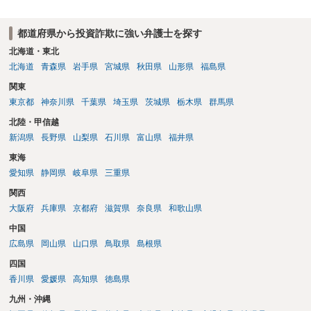
口座開設者の氏名・住所・残高を把握し、残高がある場合にはすみや
かに判決を取って当該口座を差し押さえる（できれば仮差押えを行う
都道府県から投資詐欺に強い弁護士を探す
ことが望ましい）ことになります。 残高が乏しい口座開設者に対して
は、幇助による共同不法行為責任を理由に内容証明郵便を送ったり提
北海道・東北
訴したりすることが多いですが、金に困って口座を譲渡した人も多
北海道
青森県
岩手県
宮城県
秋田県
山形県
福島県
く、そのような口座開設者には目ぼしい資産がありませんので、そこ
関東
までやるかどうかの検討も必要になるでしょう。なお、近時は、副業
東京都
神奈川県
千葉県
埼玉県
茨城県
栃木県
群馬県
名目に口座を騙し取られたとか不正アクセス等による口座情報を盗取
された等の事案もあり、口座名義人の過失責任を問うことが微妙な事
北陸・甲信越
案も出てきています。 投資詐欺事案で重要なのは、他の被害者も弁護
新潟県
長野県
山梨県
石川県
富山県
福井県
士へ依頼して同じ口座からの回収に動いている可能性が高いというこ
東海
とです。そのため、とにかく他の被害者に先んじて回収できるか、そ
うでなくても配当手続に加わることができるかどうかが重要になりま
愛知県
静岡県
岐阜県
三重県
す。少なくとも、口座凍結時点で残高が100万円を超えているような事
関西
案では、被害者の誰かが公告期間満了前に仮差押えや差押えをしてし
大阪府
兵庫県
京都府
滋賀県
奈良県
和歌山県
まうケースが多いでしょう。なお、振り込め詐欺救済法の規定では、
凍結された預金の公告期間満了までに被害者が預金の仮差押えや差押
中国
えをすると被害分配手続は中止になってしまうため、配当を待つとい
広島県
岡山県
山口県
鳥取県
島根県
う選択肢はなくなります。そのため、回収のためには一日も早く動く
四国
必要があるわけです。 上記のような、投資詐欺の実情や処理方針を的
香川県
愛媛県
高知県
徳島県
確に説明できているかどうかが、弁護士を信頼できるかどうかのポイ
ントになるでしょう。
九州・沖縄