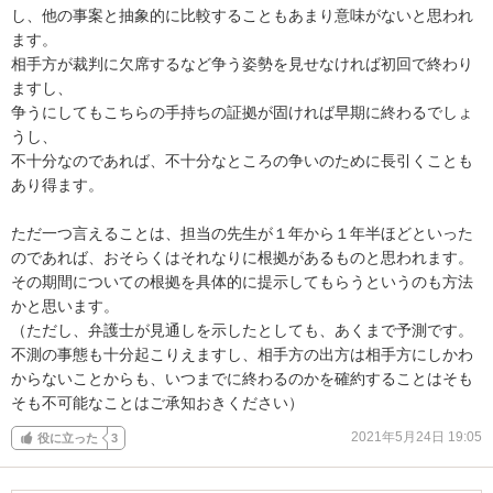
し、他の事案と抽象的に比較することもあまり意味がないと思われ
ます。

相手方が裁判に欠席するなど争う姿勢を見せなければ初回で終わり
ますし、

争うにしてもこちらの手持ちの証拠が固ければ早期に終わるでしょ
うし、

不十分なのであれば、不十分なところの争いのために長引くことも
あり得ます。

ただ一つ言えることは、担当の先生が１年から１年半ほどといった
のであれば、おそらくはそれなりに根拠があるものと思われます。

その期間についての根拠を具体的に提示してもらうというのも方法
かと思います。

（ただし、弁護士が見通しを示したとしても、あくまで予測です。
不測の事態も十分起こりえますし、相手方の出方は相手方にしかわ
からないことからも、いつまでに終わるのかを確約することはそも
そも不可能なことはご承知おきください）
2021年5月24日 19:05
役に立った
3