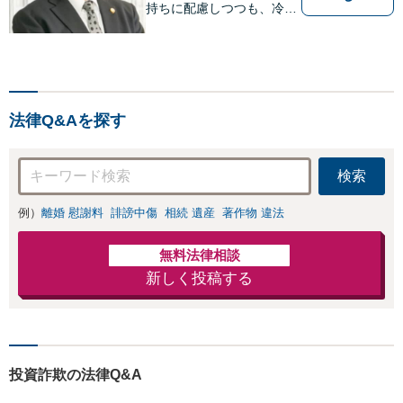
持ちに配慮しつつも、冷静
かつ現実的な解決策を探る
ことが、依頼者様のよりよ
い未来につながると考えて
います。離婚・刑事事件・
相続など何でもご相談くだ
法律Q&Aを探す
さい。
検索
例）
離婚 慰謝料
誹謗中傷
相続 遺産
著作物 違法
無料法律相談
新しく投稿する
投資詐欺の法律Q&A