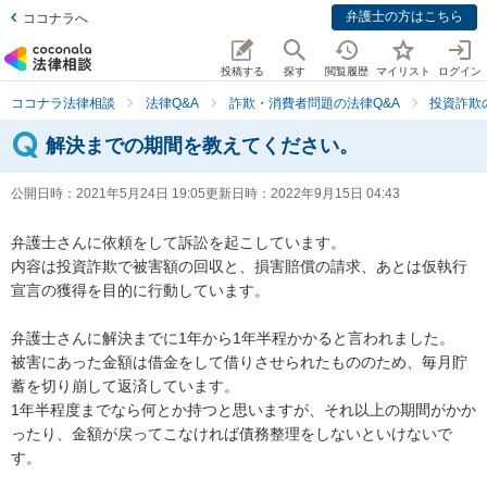
弁護士の方はこちら
ココナラへ
投稿する
探す
閲覧履歴
マイリスト
ログイン
ココナラ法律相談
法律Q&A
詐欺・消費者問題の法律Q&A
投資詐欺
解決までの期間を教えてください。
公開日時：
2021年5月24日 19:05
更新日時：
2022年9月15日 04:43
弁護士さんに依頼をして訴訟を起こしています。

内容は投資詐欺で被害額の回収と、損害賠償の請求、あとは仮執行
宣言の獲得を目的に行動しています。

弁護士さんに解決までに1年から1年半程かかると言われました。

被害にあった金額は借金をして借りさせられたもののため、毎月貯
蓄を切り崩して返済しています。

1年半程度までなら何とか持つと思いますが、それ以上の期間がかか
ったり、金額が戻ってこなければ債務整理をしないといけないで
す。
