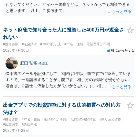
わないでください。 サイバー警察などは、ネットからでも相談できる
と思います。 以上、ご参考まで。
ネット麻雀で知り合った人に投資した400万円が返金さ
れない
#投資詐欺
#返金請求
#200万円以上
#本名・住所・電話番号が不明
2026年7月30日
役にたった
1
肥田 弘昭
弁護士
借用書のメールを証拠にして、期限は1年以上前ですでに経過していま
すので、一括請求することが可能です。相手方の居場所が分からない
場合は、弁護士に依頼した方が良いかと思います。相手方の居場所が
分かるのであれば、個人でもできるかと思います。ご参考にしてくだ
さい。
出金アプリでの投資詐欺に対する法的措置への対応方
法は？
#投資詐欺
#本名・住所・電話番号が判明
#詐欺の法的措置
#振り込め詐欺
#架空請求
#悪徳商法
2026年7月28日