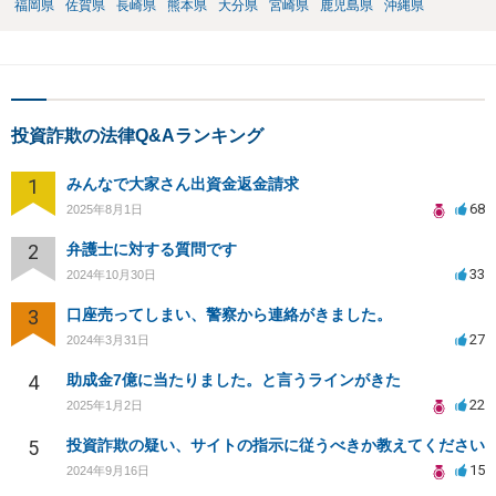
福岡県
佐賀県
長崎県
熊本県
大分県
宮崎県
鹿児島県
沖縄県
投資詐欺の法律Q&Aランキング
1
みんなで大家さん出資金返金請求
68
2025年8月1日
2
弁護士に対する質問です
33
2024年10月30日
3
口座売ってしまい、警察から連絡がきました。
27
2024年3月31日
4
助成金7億に当たりました。と言うラインがきた
22
2025年1月2日
5
投資詐欺の疑い、サイトの指示に従うべきか教えてください
15
2024年9月16日