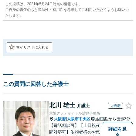
この投稿は、2021年5月24日時点の情報です。
ご自身の責任のもと適法性・有用性を考慮してご利用いただくようお願いい
たします。
マイリストに入れる
この質問に回答した弁護士
北川 雄士
弁護士
大阪府
大阪グラディアトル法律事務所
大阪府
大阪市中央区
本町駅
から徒歩3分
|
【電話相談可】【土日祝夜
詳細を見
間対応可】依頼者様のお気
る