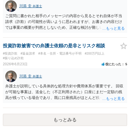
川添 圭
弁護士
ご質問に書かれた相手のメッセージの内容から見るとそれ自体が不当
請求（詐欺）の可能性が高いように思われますが、お書きの内容だけ
では事案の概要が判然としないため、正確な検討が難しいです。例え
ば、最寄りの消費生活センターや自治体の無料法律相談等で、実際の
画面を見て貰いながらアドバイスう受けた方が確実です。
投資詐欺被害での弁護士依頼の是非とリスク相談
#投資詐欺
#返金請求
#本名・住所・電話番号が不明
#200万円以上
#振り込め詐欺
2026年6月23日
役にたった
5
川添 圭
弁護士
弁護士が説明している具体的な処理方針や費用体系が重要です。 回収
が可能な事案は、送金した（不正利用された）口座にまだ一定額の残
高が残っている場合であり、既に口座残高がほとんど残っていない場
合には回収見込みが乏しいことになります。そのため、回収可能性を
判断するため、まず何よりも、送金先口座の口座凍結時の残高を把握
することが重要になります。振り込め詐欺救済法で口座凍結された口
もっとみる
座の残高はウェブサイトで公告されますが、公告までには口座凍結か
ら2か月程度かかることも多く、むしろその前に弁護士会照会を行って