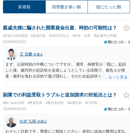
新着順
回答数が多い順
役にたった順
親戚夫婦に騙された開業資金出資、時効の可能性は？
#詐欺の法的措置
#投資詐欺
#200万円以上
#本名・住所・電話番号が判明
2026年8月9日
役にたった
1
王 宣麟
弁護士
まず、公訴時効の中断についてですが、 通常、検察官が「既に」起訴
した後、裁判所が起訴状を送達しようとしている段階で、被告人が捜
査・裁判を免れる目的で逃げ隠れし、そのため起訴状を有効に送達で
きない場合をいいます。捜査段階で所在不明というだけでは、通常、
この規定によって時効が停止するわけではありません。 その意味で
は、刑事事件化するという部分ではややハードルが高いように見受け
副業での利益受取トラブルと追加請求の対処法とは？
られます。 他方で、相手方の住所等が特定できているのであれば、民
#振り込め詐欺
#投資詐欺
#還付金詐欺
#副業詐欺
#FX詐欺
事事件として、損害賠償請求や貸金返還請求等により、裁判所を通じ
2026年8月4日
役にたった
1
て返金を求める方法も考えられますが、結局は相手方に資力があるか
否かにより結論が分かれます。
白井 弘昭
弁護士
おそらく詐欺です。警察にご相談ください。絶対に追加の費用は支払