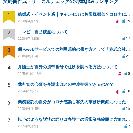
契約書作成・リーガルチェックの法律Q&Aランキング
1
結婚式・イベント業｜キャンセルはお客様都合？コロナによる結婚式キャンセルのトラブル対処（編集部投稿）
19
2020年4月22日
2
コンビニ自己破産について
17
2020年7月20日
3
個人webサービスでの利用規約の書き方として「株式会社○○（以下当社）」と違う表現はありますか？
21
2018年8月14日
4
弁護士が自身の携帯番号で住所を調べる方法について
8
2025年10月18日
5
裁判官の心証を弁護士はどの程度把握できるのか？
10
2024年12月17日
6
業務委託の自分がコロナ感染し客先の事務所閉鎖になったら損害賠償請求されますか？
15
2020年4月15日
7
以下のような訴状の誤りは弁護士の通常業務範囲に含まれるか？
7
2025年3月2日