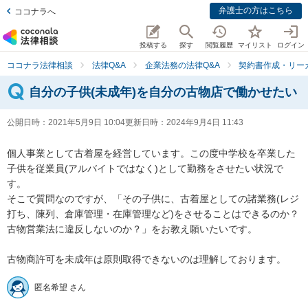
弁護士の方はこちら
ココナラへ
投稿する
探す
閲覧履歴
マイリスト
ログイン
ココナラ法律相談
法律Q&A
企業法務の法律Q&A
契約書作成・リー
自分の子供(未成年)を自分の古物店で働かせたい
公開日時：
2021年5月9日 10:04
更新日時：
2024年9月4日 11:43
個人事業として古着屋を経営しています。この度中学校を卒業した
子供を従業員(アルバイトではなく)として勤務をさせたい状況で
す。

そこで質問なのですが、「その子供に、古着屋としての諸業務(レジ
打ち、陳列、倉庫管理・在庫管理など)をさせることはできるのか？
古物営業法に違反しないのか？」をお教え願いたいです。

古物商許可を未成年は原則取得できないのは理解しております。
匿名希望 さん