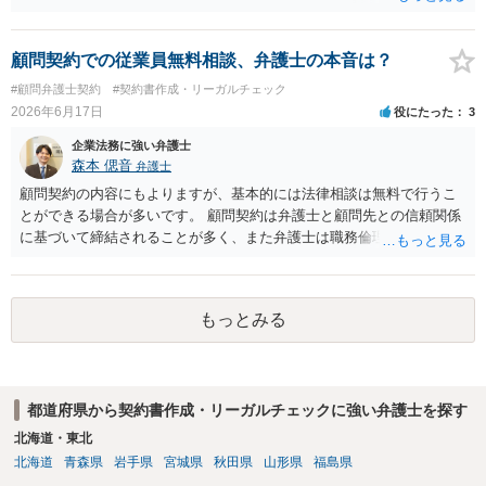
が、 全体的な方向性でいえば、 ・提供するサービスの中心を「日本語
授業・言語コーチング」と明確に位置付け、サーフィンや農業体験、
工場見学等のアクティビティは、旅行商品ではなく授業に付随した無
顧問契約での従業員無料相談、弁護士の本音は？
償の交流・学習機会として整理すること。 ・宿泊・交通・レンタカー
#顧問弁護士契約
#契約書作成・リーガルチェック
等の契約主体および支払は常にクライアント本人と事業者の間で完結
2026年6月17日
役にたった
3
させ、日本語講師は予約手続や支払の代理・媒介・取次・窓口を担わ
ないこと。 ・利用規約・免責条項では、①講師は旅行業者ではなく運
企業法務に強い弁護士
送・宿泊等のサービス提供者とは独立した立場であること、②参加者
森本 偲音
弁護士
の移動・アクティビティ参加は自己の判断と責任によること、③講師
顧問契約の内容にもよりますが、基本的には法律相談は無料で行うこ
の故意・重大な過失を除く範囲で事故等についての責任を限定するこ
とができる場合が多いです。 顧問契約は弁護士と顧問先との信頼関係
とを明示すること。 この辺りは意識して書類等を作成された方がよろ
に基づいて締結されることが多く、また弁護士は職務倫理上誠実に職
しいかと思います。 公開の場で個別具体的な内容に従って回答するの
務に従事すべき 義務を負っておりますので、原則として利益率が低い
にも限界がありますので、資料などを持参の上、弁護士の相談される
といった理由で真剣に回答しないということはございません。 仮にそ
ことをお勧めします。
ういった弁護士がいる場合は、その方個人の問題になりますが、顧問
もっとみる
先から顧問契約を打ち切られたり、場合によっては懲戒請求を 受ける
といったことになろうかと存じます。 以上ご参考までに。
都道府県から契約書作成・リーガルチェックに強い弁護士を探す
北海道・東北
北海道
青森県
岩手県
宮城県
秋田県
山形県
福島県