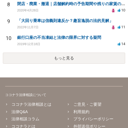
8
閉店・廃業・撤退｜店舗解約時の予告期間や残りの家賃の支払い（編集部投稿）
10
2020年4月28日
9
「大回り乗車は信義則違反か？趣旨逸脱の法的見解」
11
2022年11月7日
10
銀行口座の不当凍結と法律の限界に対する疑問
14
2019年12月18日
もっと見る
ココナラ法律相談について
ココナラ法律相談とは
ご意見・ご要望
法律Q&A
利用規約
法律相談コラム
プライバシーポリシー
ココナラとは
外部送信ポリシー