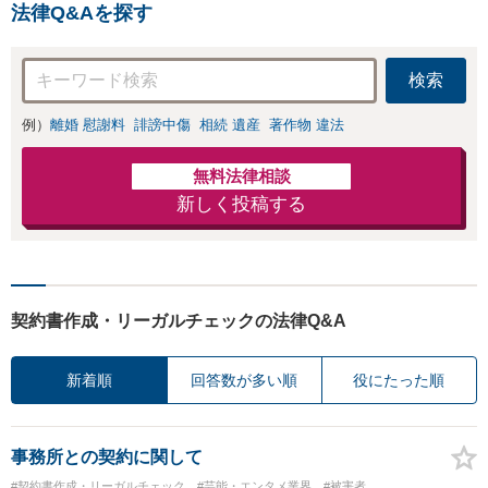
法律Q&Aを探す
検索
例）
離婚 慰謝料
誹謗中傷
相続 遺産
著作物 違法
無料法律相談
新しく投稿する
契約書作成・リーガルチェックの法律Q&A
新着順
回答数が多い順
役にたった順
事務所との契約に関して
#契約書作成・リーガルチェック
#芸能・エンタメ業界
#被害者