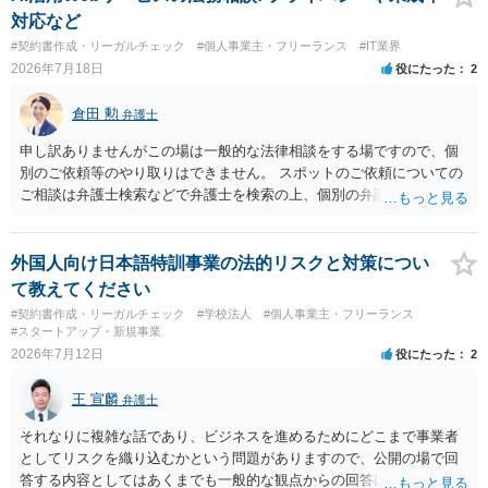
対応など
#契約書作成・リーガルチェック
#個人事業主・フリーランス
#IT業界
2026年7月18日
役にたった
2
倉田 勲
弁護士
申し訳ありませんがこの場は一般的な法律相談をする場ですので、個
別のご依頼等のやり取りはできません。 スポットのご依頼についての
ご相談は弁護士検索などで弁護士を検索の上、個別の弁護士にご連絡
ください。
外国人向け日本語特訓事業の法的リスクと対策につい
て教えてください
#契約書作成・リーガルチェック
#学校法人
#個人事業主・フリーランス
#スタートアップ・新規事業
2026年7月12日
役にたった
2
王 宣麟
弁護士
それなりに複雑な話であり、ビジネスを進めるためにどこまで事業者
としてリスクを織り込むかという問題がありますので、公開の場で回
答する内容としてはあくまでも一般的な観点からの回答になります