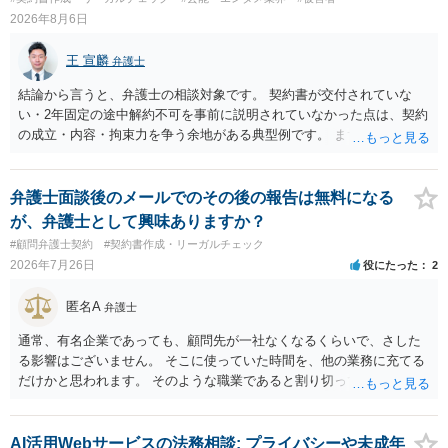
2026年8月6日
王 宣麟
弁護士
結論から言うと、弁護士の相談対象です。 契約書が交付されていな
い・2年固定の途中解約不可を事前に説明されていなかった点は、契約
の成立・内容・拘束力を争う余地がある典型例です。 まずは、運営と
のやり取り、規約のスクショ等の証拠を集めて、弁護士に相談されて
みてはいかがでしょうか。 また同時並行で（もしまだされていないの
であれば）書面で退所意思の明確化はしておくべきだと考えます。
弁護士面談後のメールでのその後の報告は無料になる
が、弁護士として興味ありますか？
#顧問弁護士契約
#契約書作成・リーガルチェック
2026年7月26日
役にたった
2
匿名A
弁護士
通常、有名企業であっても、顧問先が一社なくなるくらいで、さした
る影響はございません。 そこに使っていた時間を、他の業務に充てる
だけかと思われます。 そのような職業であると割り切ってご相談され
た方が、かえって良い弁護士に巡り会えるのではないかと思います。
相談者様のご意見が反映されることを、お祈りしております。
AI活用Webサービスの法務相談: プライバシーや未成年