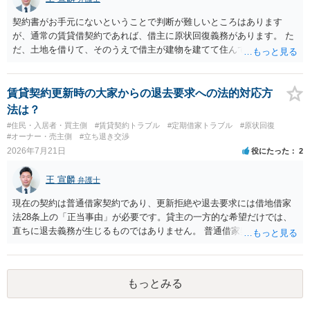
契約書がお手元にないということで判断が難しいところはあります
が、通常の賃貸借契約であれば、借主に原状回復義務があります。 た
だ、土地を借りて、そのうえで借主が建物を建てて住んでいたケース
とは異なり、地付き一戸建て住宅（貸主所有）自体を賃借していたの
であれば、建物を収去して土地を明渡す義務は原則生じないはずで
す。 その後、建物を平屋に立て替えた場合であっても、貸主の承諾を
賃貸契約更新時の大家からの退去要求への法的対応方
得ているのであれば、単純に費用を捻出した側に平屋の所有権が帰属
法は？
する、という話になるわけでもないように思います。 そのため、現
#住民・入居者・買主側
#賃貸契約トラブル
#定期借家トラブル
#原状回復
状、解体費用を負担することが明確な案件ではないため、まずは相手
#オーナー・売主側
#立ち退き交渉
に請求の根拠（なぜ当方が平屋の解体費用を負担しなければならない
2026年7月21日
役にたった
2
のか）を確認されてみてはいかがでしょうか。
王 宣麟
弁護士
現在の契約は普通借家契約であり、更新拒絶や退去要求には借地借家
法28条上の「正当事由」が必要です。貸主の一方的な希望だけでは、
直ちに退去義務が生じるものではありません。 普通借家契約から定期
借家契約への切り替えは、既存の普通借家契約を合意解約したうえで
新たな定期借家契約を締結する形になりますが、これは任意の合意が
前提であり、借主が同意しなければ成立しません。 12年間の居住実
もっとみる
績、子どもの学校や地域とのつながり、転居費用の準備が困難な事情
などは、借主側の強い居住継続の必要性として正当事由判断において