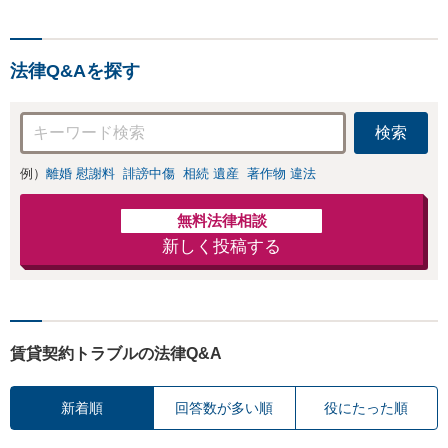
法律Q&Aを探す
検索
例）
離婚 慰謝料
誹謗中傷
相続 遺産
著作物 違法
無料法律相談
新しく投稿する
賃貸契約トラブルの法律Q&A
新着順
回答数が多い順
役にたった順