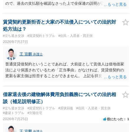
ので、過去の支払額を確認なさった上で全保連の説明が正しければ、
全部又は一部を支払うのが最善の方法です。 約半年間も放置されてい
た理由は気になるところですが、中身のある返答は期待できないと思
います。
賃貸契約更新拒否と大家の不法侵入についての法的対
処方法は？
#立ち退き交渉
#賃貸契約トラブル
#住民・入居者・買主側
2026年7月27日
王 宣麟
弁護士
普通賃貸借契約ということであれば、大前提として賃借人は借地借家
法により保護されているため「正当事由」がなければ、賃貸借契約の
更新を家主側は拒否することができません。 上記を拝見する限り、通
常どおり賃料を支払い続けている状況であれば、単に「部屋の内部を
定期確認させてもらないこと」が直ちに正当事由に当たるとは思えま
せんので、更新拒絶を拒否される方向性でよろしいかと存じます。 そ
借家退去後の建物解体費用負担義務についての法的相
の交渉の中で、一定の金銭をもらえれば退去には応じる旨交渉をして
談（補足説明修正）
みるのはいかがでしょうか。 過去に賃借人の許可なく無断で賃貸人が
#立ち退き交渉
#賃貸契約トラブル
#原状回復
#住民・入居者・買主側
入室する行為自体は不法行為となり、また刑事的にも住居侵入罪が成
#建築トラブル
#欠陥住宅
立する可能性がありますので、これを理由に一定の金銭賠償を求める
2026年7月25日
役にたった
1
のも一つでしょう。
王 宣麟
弁護士