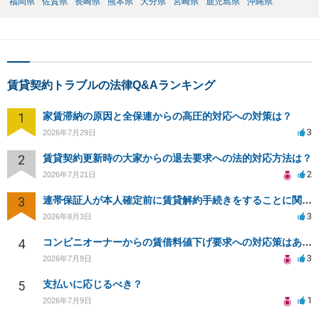
福岡県
佐賀県
長崎県
熊本県
大分県
宮崎県
鹿児島県
沖縄県
賃貸契約トラブルの法律Q&Aランキング
1
家賃滞納の原因と全保連からの高圧的対応への対策は？
3
2026年7月29日
2
賃貸契約更新時の大家からの退去要求への法的対応方法は？
2
2026年7月21日
3
連帯保証人が本人確定前に賃貸解約手続きをすることに関して
3
2026年8月3日
4
コンビニオーナーからの賃借料値下げ要求への対応策はありますか
3
2026年7月9日
5
支払いに応じるべき？
1
2026年7月9日