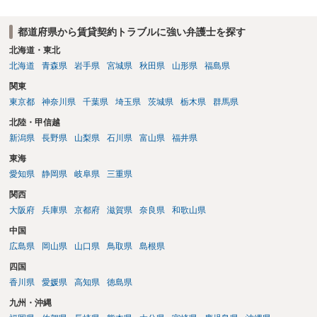
重視される要素ですので、貸主側にかなり具体的な事情と立退料など
がない限り、更新拒絶が認められるハードルは一般的に高いと考えら
都道府県から賃貸契約トラブルに強い弁護士を探す
れます。 建物が未登記であること自体は、賃貸借契約の有効性を直ち
に否定するものではなく、引渡しがされていれば賃貸借の効力は原則
北海道・東北
有効とされています。 今後の交渉では、①現在は普通借家契約が継続
北海道
青森県
岩手県
宮城県
秋田県
山形県
福島県
しており定期借家への変更に合意していないこと、②貸主側の事情
関東
（誰が所有者で誰が実際に住む予定か等）を具体的に書面で説明して
東京都
神奈川県
千葉県
埼玉県
茨城県
栃木県
群馬県
ほしいこと、③自分たちの居住継続の必要性を丁寧に伝えること、を
基本方針としたうえで、仮に一定時期の退去を検討する場合には、立
北陸・甲信越
退料・引越費用・原状回復費用負担などの条件を明確にした書面を作
新潟県
長野県
山梨県
石川県
富山県
福井県
成することが重要です。 契約書では、更新条項・解除条項・期間の定
東海
め・定期借家に関する記載の有無、これまでの更新時の合意内容
（「今回で最後」などの文言）が、借主不利な特約として無効になり
愛知県
静岡県
岐阜県
三重県
得るかどうかも含めて検討ポイントになりますので、署名押印前に内
関西
容を十分に確認し、不明点は弁護士に相談することをおすすめしま
大阪府
兵庫県
京都府
滋賀県
奈良県
和歌山県
す。
中国
広島県
岡山県
山口県
鳥取県
島根県
四国
香川県
愛媛県
高知県
徳島県
九州・沖縄