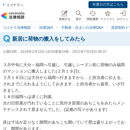
弁護士の方はこちら
ココナラへ
投稿する
探す
閲覧履歴
マイリスト
ログイン
ココナラ法律相談
法律Q&A
不動産・住まいの法律Q&A
賃貸契約ト
新居に荷物の搬入をしてみたら
公開日時：
2018年2月23日 18:04
更新日時：
2021年7月29日 06:37
３月中旬に大分～福岡へ引越し…引越しシーズン前に荷物のみ福岡
のマンションに搬入しました(２月１９日)。

２月１８日には大分から福岡へ行きますから…と担当者に伝える。

それまでに入れるようにしておきます…と担当者から返答。いざ行
きました。

１８日福岡へは遅くに到着。

次の日部屋が汚れていることに気付き部屋のあちこちをみたらメン
テナンスされて居ませんでした。(証拠の写メがあります)

床は寸法が足りなく隙間があちこち開いていて壁は盛り上がってお
り、隙間があります。
