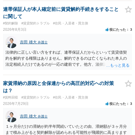
連帯保証人が本人確定前に賃貸解約手続きをすること
に関して
#契約解除
#賃貸契約トラブル
#住民・入居者・買主側
2026年8月3日
役にたった
3
吉田 雄大
弁護士
法律的に正しい言い方をすれば、連帯保証人だからといって賃貸借契
約を解約する権限はありません。解約できるのは亡くなられた本人の
法定相続人だけであるのが一応の建前です。他方、法律論はさてお
き、事実上であれ明渡が完了すれば賃貸人としてはそれ以上のことを
する動機づけがなくなります。 今回進められつつある手続はあくまで
も、建物を賃貸人に一日も早く明け渡すための便宜的方法として理解
家賃滞納の原因と全保連からの高圧的対応への対策
するのが良いと思います。またその方法で進めた方が、連帯保証人で
は？
あるお知り合いさんにとっても、自身の経済的負担を最小限に食い止
#賃料回収
#賃貸契約トラブル
#住民・入居者・買主側
められるため望ましいやり方だといえます。
2026年7月29日
役にたった
3
吉田 雄大
弁護士
１ヶ月分だけの滞納が約半年間続いていたとの由、滞納額が３ヶ月分
まで積み上がると契約解除が認められる可能性が飛躍的に高まります