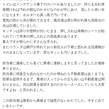
トイレはメンテナンス修了のカバーがありましたが、誇りまみれ便
座開ければ汚れや錆なのかカビなのかが中にあり、流したら赤い水
になります。ホルダーも真っ黒で汚いです。

電気の所から水が垂れてきます。風呂場は壁が剥がれ落ち洗面台の
水は白濁していました。

キッチンは誇りや塗料が付いたまま、押し入れは床柄のシートが貼
られていて本来の押し入れとの高低差があります。

素人ですが明らかにずさんな手入れ。

またベランダは網戸が外れており前住人の下着と思われる洗濯物が
そのままになっています。窓もサッシも汚いままでした。

担当者に連絡したら直ぐに業者に連絡しますと言ってましたが連絡
有りません。

担当者に何故立ち合わなかったのか尋ねたら不動産屋はあくまでも
部屋を提供するまで、業者が入ってからの立ち合いは不動産屋は関
わりません。沢山部屋を提供するのだから一人一人していたら大変
ですよね…と言われました。

この担当者は最初から最後まで誠意のないかたでした。今すぐ出て
いきたいです。
