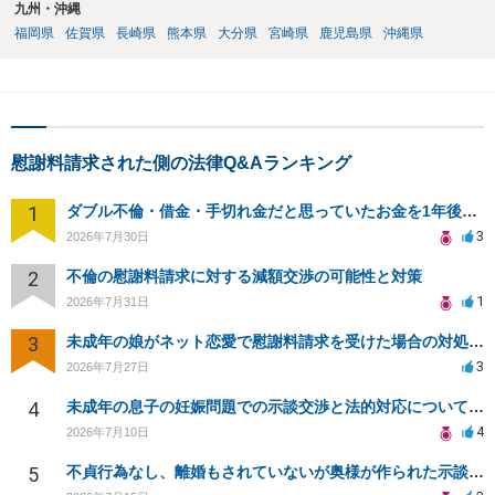
九州・沖縄
福岡県
佐賀県
長崎県
熊本県
大分県
宮崎県
鹿児島県
沖縄県
慰謝料請求された側の法律Q&Aランキング
1
ダブル不倫・借金・手切れ金だと思っていたお金を1年後いまさら脅迫罪として通知書が来てまとめて請求
3
2026年7月30日
2
不倫の慰謝料請求に対する減額交渉の可能性と対策
1
2026年7月31日
3
未成年の娘がネット恋愛で慰謝料請求を受けた場合の対処法は？
3
2026年7月27日
4
未成年の息子の妊娠問題での示談交渉と法的対応について相談
4
2026年7月10日
5
不貞行為なし、離婚もされていないが奥様が作られた示談書にサインをしてしまいました。効力はありますか？