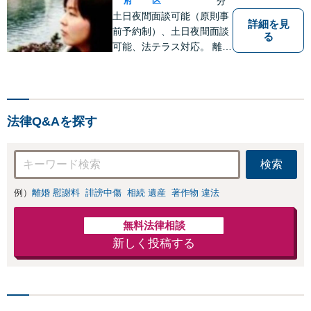
府
区
分
土日夜間面談可能（原則事
詳細を見
前予約制）、土日夜間面談
る
可能、法テラス対応。 離
婚・借金（破産、個人再生
等）・遺産分割など個人の
方のご相談のほか、契約ト
ラブルや雇用問題・クレー
法律Q&Aを探す
マー対応など事業者様にも
広く対応しております。お
気軽にご相談ください。
検索
例）
離婚 慰謝料
誹謗中傷
相続 遺産
著作物 違法
無料法律相談
新しく投稿する