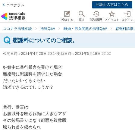
弁護士の方はこちら
ココナラへ
投稿する
探す
閲覧履歴
マイリスト
ログイン
ココナラ法律相談
法律Q&A
離婚・男女問題の法律Q&A
慰謝料請求
慰謝料についてのご相談。
公開日時：
2021年4月28日 20:14
更新日時：
2021年5月16日 22:52
妊娠中に暴行暴言を受けた場合

離婚時に慰謝料を請求した場合

だいたいいくらくらい

請求できるのでしょうか？

暴行、暴言は

お腹以外を殴られ顔に大きなアザ

その後馬乗りになり顔面を複数回

殴られ首を絞められ
