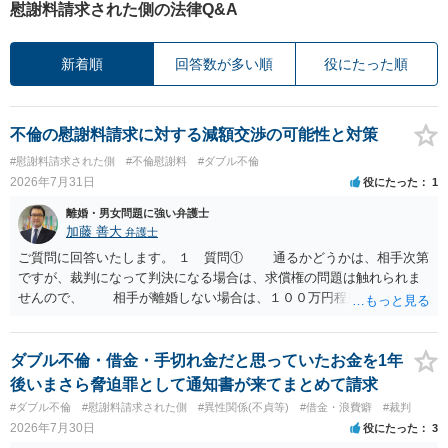
慰謝料請求された側の法律Q&A
新着順
回答数が多い順
役にたった順
不倫の慰謝料請求に対する減額交渉の可能性と対策
#慰謝料請求された側
#不倫慰謝料
#ダブル不倫
2026年7月31日
役にたった
1
離婚・男女問題に強い弁護士
加藤 善大
弁護士
ご質問に回答いたします。 １ 質問① 通るかどうかは、相手次第
ですが、裁判になって判決になる場合は、求償権の問題は触れられま
せんので、 相手が離婚しない場合は、１００万円程度となる可能
性があると思われます。 交渉については、相手としても、裁判を
するデメリットはありますから（経済的、時間的、精神的負担等）、
反対にご自身が、裁判も辞さずという姿勢を示すことで、プラス
ダブル不倫・借金・手切れ金だと思っていたお金を1年
に働く可能性は有り得ます。 交渉で解決する多くの場合は、相手
後いまさら脅迫罪として通知書が来てまとめて請求
が弁護士に依頼しているケースで、５０万円以下で合意できる場合は
#ダブル不倫
#慰謝料請求された側
#異性関係(不貞等)
#借金・浪費癖
#裁判
稀であると思います。 通常は、６０万円から８０万円程度になる
2026年7月30日
役にたった
3
ことが多いというのが私の印象です。 ２ 質問② ご記載の内容が