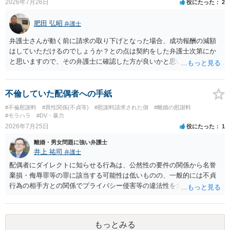
2026年7月26日
役にたった
2
いにより支払うことも十分可能です。 ⑤ このような事情であれば、私
は120万円のみ和解交渉を続けるべきでしょうか。 ⇒ご相談者様の認
肥田 弘昭
識を前提にすれば、１００万円も含めて返済する必要はないと考えら
弁護士
れるため、 120万円のみについて交渉を続けることがベターかと存じ
弁護士さんが動く前に請求の取り下げとなった場合、成功報酬の減額
ます。
はしていただけるのでしょうか？との点は契約をした弁護士次第にか
と思いますので、その弁護士に確認した方が良いかと思います。ご参
考にしてください。
不倫していた配偶者への手紙
#不倫慰謝料
#異性関係(不貞等)
#慰謝料請求された側
#離婚の慰謝料
#モラハラ
#DV・暴力
2026年7月25日
役にたった
1
離婚・男女問題に強い弁護士
井上 祐司
弁護士
配偶者にダイレクトに知らせる行為は、公然性の要件の関係から名誉
棄損・侮辱罪等の罪に該当する可能性は低いものの、一般的には不貞
行為の相手方との関係でプライバシー侵害等の違法性を含む行為で
す。 そのため、そのことを知った相手方の夫婦関係への影響が大きい
ため、弁護士としては推奨しないことが一般的かと思います。
もっとみる