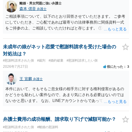
減額を進めるうえでの交渉材料かと思います。 なお、ご自身が離
離婚・男女問題に強い弁護士
婚しないことは、交渉材料にはならないかと思いますので、ご注意く
森本 偲音
弁護士
ださい。 また、相手夫婦の婚姻関係が既に破綻していたことや、
ご相談事項について、以下のとおり回答させていただきます。 ご参考
相手女性が結婚しているとは知らなかったと主張することもあります
にしていただき、ご心配であれば最寄りの法律事務所に関係資料一式
が、 ケースバイケースですので、ご自身の場合にそれらの主張が
をご持参の上、ご相談していただければと存じます。 ① このLINEの
できるかはよくお考え下さい。 ３ 質問③ 違約金を５０万円とす
流れを見る限り、100万円は貸付金ではなく、手切れ金・和解金と評価
る旨の交渉をすることが妥当かどうかという基準はありません。
される可能性はあるのか ⇒LINEを含む１００万円の貸付に至るまでの
公序良俗に反するような金額では、その条項自体が無効になり得ます
やり取り等の経緯、誓約書の内容等を踏まえて、関係を清算するため
未成年の娘がネット恋愛で慰謝料請求を受けた場合の
が、 ２００万円でも、５０万円でも、公序良俗に反するほど高額
の 金銭であったと評価される可能性はあると考えます。 ② 「今後一
対処法は？
とはいえないと考えますので、 結局は、妥当かどうかというより
切関与しないなら100万円振り込む」というLINEや誓約書は、裁判上
#慰謝料請求された側
#裁判
#婚約破棄
#慰謝料請求したい側
も、ご自身が納得できるかどうかという基準でお考えいただくといい
どの程度証拠価値があるのか ⇒前後のやり取りや誓約書の具体的内容
2026年7月27日
役にたった
3
と思います。 そのうえで、合意できるかは、相手も納得できるか
を見ない限り、具体的な判断はできませんが、一定の証拠価値はある
否かにかかってはきますが。 ４ 質問④ ご記載の内容からは判断
と考えます。 ③ 借用書があっても、後から100万円を貸付扱いに変更
王 宣麟
できないのですが、 清算条項を記載しないで合意することはリス
弁護士
することは認められるのか。 ⇒おそらく１００万円は不当利得（受け
クがありますので、むしろ、原則としては、清算条項を記載するべき
取る正当な権利がないのに利益を取得した）として返還請求されてい
本件において、そもそもご息女様の相手方に対する権利侵害があるの
であるとお考えいただくといいです。 ご質問に対する回答は以上で
るものかと推察しますので、 貸金返還ではないかと存じます。 ④ 私
かどうかも疑わしい案件なので、あまり気にされる必要はないのでは
すが、可能であれば、ご依頼になるかは別として、お近くの弁護士に
は現在、収入も不安定で貯金もなくリボ払い借金が既に約100万あり。
ないかと思います。 なお、LINEアカウントからであっても、そこに紐
直接相談されて、 今後の対応についてアドバイス等を求めることを
今年に再婚したが主人はお金に厳しい為、一括で220万円を支払う事は
づけられた電話番号の開示→携帯電話会社から氏名・住所が開示され
お勧めいたします。 ご参考にしていただければ幸いです。
困難 仮に裁判で敗訴した場合でも、分割払いになる可能性はあります
るパターンはありえるものの、本件のような精神的損害が発生したと
か。 ⇒判決となり敗訴してしまった場合は、強制執行により不動産等
明確にいえないような案件において開示がなされる可能性も低いので
弁護士費用の成功報酬、請求取り下げで減額可能か？
の財産を差し押さえられ、そこから債権回収が図られることになりま
はないかと推察します。
#慰謝料請求された側
#離婚の慰謝料
すが、 和解であれば柔軟な解決が可能ですので、その場合は分割払