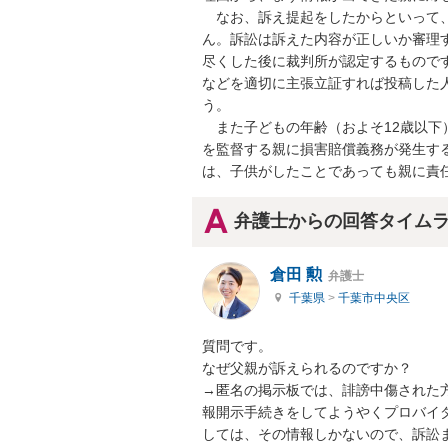
　なお、訴え提起をしたからといって
ん。訴訟は訴えた内容が正しいか審理
尽くした後に裁判所が認定するもので
などを適切に主張立証すれば投稿した
う。

　また子どもの年齢（およそ12歳以
を監督する親に損害賠償義務が発生す
は、子供がしたことであっても親に責
弁護士からの回答タイム
倉田 勲
弁護士
千葉県
>
千葉市中央区
質問です。

なぜ父親が訴えられるのですか？

→匿名の掲示板では、誹謗中傷された
報開示手続きをしてようやくプロバイ
しては、その情報しかないので、訴訟