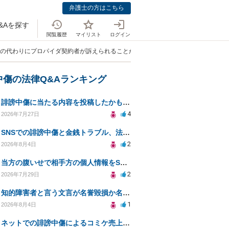
弁護士の方はこちら
&Aを探す
閲覧履歴
マイリスト
ログイン
信者の代わりにプロパイダ契約者が訴えられることがあるのですか？」
中傷の法律Q&Aランキング
誹謗中傷に当たる内容を投稿したかもしれない。開示請求や民事刑事裁判に発展しうるのか教えて欲しい。
4
2026年7月27日
SNSでの誹謗中傷と金銭トラブル、法的対応の相談
2
2026年8月4日
当方の腹いせで相手方の個人情報をSNSで晒してしまい名誉毀損させてしまったかもしれない
2
2026年7月29日
知的障害者と言う文言が名誉毀損か名誉感情の侵害になるか教えてほしい。
1
2026年8月4日
ネットでの誹謗中傷によるコミケ売上減少、損害賠償は可能か？