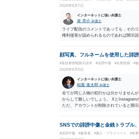
2026年8月7日
インターネットに強い弁護士
泉 亮介
弁護士
ライブ配信のコメントであっても，そのコ
権利侵害が認められるものであれば開示請
顔写真、フルネームを使用した誹謗
#発信者情報開示請求
#誹謗中傷
#名誉毀損
#
2026年8月5日
インターネットに強い弁護士
稲葉 進太郎
弁護士
全てが同じ人物の犯行かは分かりませんが
からして難しいでしょう。 XとInstag
ただ、アカウントが削除されていると開示
削除されている場合、今から進めても失敗
相手に全ての弁護士費用を負担させること
せることができるでしょう。訴訟で判決と
SNSでの誹謗中傷と金銭トラブル
ない場合があり何ともいえないところでし
#誹謗中傷
#被害者
#個人・プライベート
#名