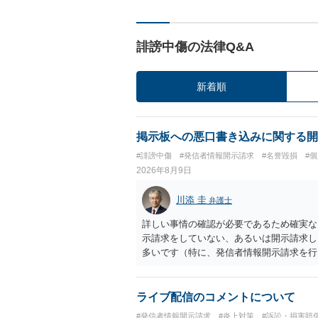
誹謗中傷の法律Q&A
新着順
掲示板への悪口書き込みに関する開
#誹謗中傷
#発信者情報開示請求
#名誉毀損
#
2026年8月9日
川添 圭
弁護士
詳しい事情の確認が必要であるため確実な
示請求をしていない、あるいは開示請求し
多いです（特に、発信者情報開示請求を行
ライブ配信のコメントについて
#発信者情報開示請求
#炎上対策
#訴訟・損害賠