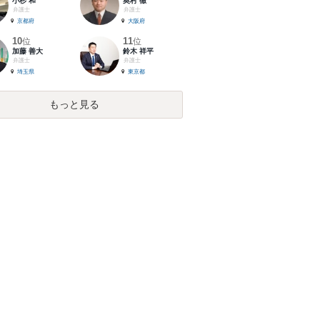
小杉 和
奥村 徹
弁護士
弁護士
京都府
大阪府
10
11
位
位
加藤 善大
鈴木 祥平
弁護士
弁護士
埼玉県
東京都
もっと見る