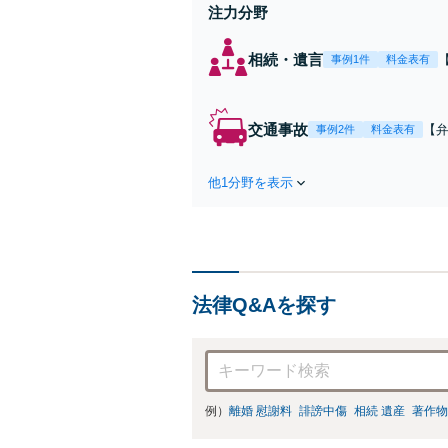
注力分野
相続・遺言
事例1件
料金表有
交通事故
【弁
事例2件
料金表有
障
方
他1分野を表示
で
を
法律Q&Aを探す
例）
離婚 慰謝料
誹謗中傷
相続 遺産
著作物