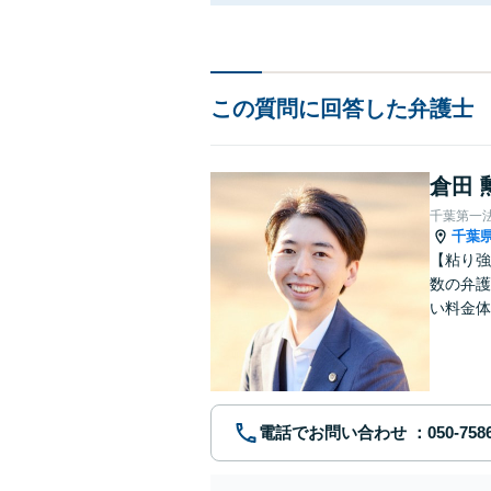
この質問に回答した弁護士
倉田 
千葉第一
千葉
【粘り強
数の弁護
い料金体
す。まず
電話でお問い合わせ