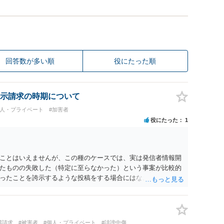
回答数が多い順
役にたった順
示請求の時期について
個人・プライベート
#加害者
役にたった
1
ことはいえませんが、この種のケースでは、実は発信者情報開
たものの失敗した（特定に至らなかった）という事案が比較的
ったことを誇示するような投稿をする場合にはなおさら）。
償請求
#被害者
#個人・プライベート
#誹謗中傷