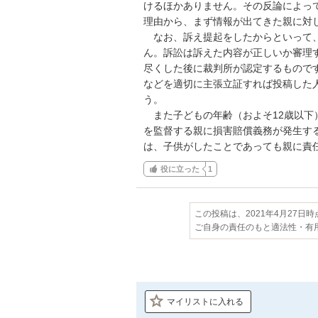
けるほかありません。その反論によっ
理由から、まず情報が出てきた親に対し
　なお、訴え提起をしたからといって
ん。訴訟は訴えた内容が正しいか審理
尽くした後に裁判所が認定するもので
などを適切に主張立証すれば投稿した
う。

　また子どもの年齢（およそ12歳以
を監督する親に損害賠償義務が発生す
は、子供がしたことであっても親に責
役に立った
1
この投稿は、2021年4月27日
ご自身の責任のもと適法性・有
マイリストに入れる