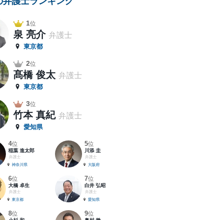
の弁護士ランキング
1
位
泉 亮介
弁護士
東京都
2
位
髙橋 俊太
弁護士
東京都
3
位
竹本 真紀
弁護士
愛知県
4
5
位
位
稲葉 進太郎
川添 圭
弁護士
弁護士
神奈川県
大阪府
6
7
位
位
大橋 卓生
白井 弘昭
弁護士
弁護士
東京都
愛知県
8
9
位
位