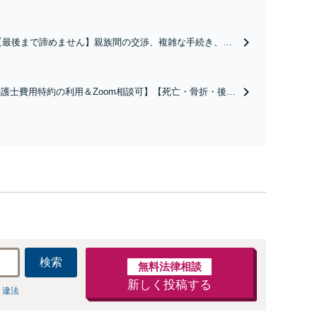
【最後まで諦めません】親族間の交渉、複雑な手続き、全
て対応します！不利な条件で合意してしまう前にご相談く
ださい。【土地・不動産】長期化している問題もできる限
り円滑な交渉へと導きます。事業承継／相続放棄も対応可
護士費用特約の利用＆Zoom相談可】【死亡・骨折・後遺
能。【JR千葉駅近く】駐車場あり
害・むち打ち等】交通事故でご家族がなくなってしまった
やお怪我された方はまずご相談ください。ご自身での対応
は損をしてしまうかもしれません。代わりに交渉・手続き
し、負担を軽減。
検索
無料法律相談
新しく投稿する
 違法