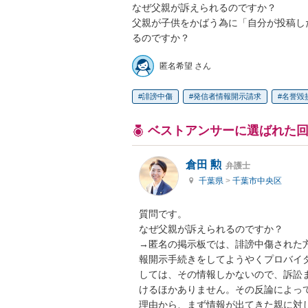
なぜ父親が訴えられるのですか？

父親が子供をかばう為に「自分が投稿し
るのですか？
匿名希望 さん
誹謗中傷
発信者情報開示請求
名誉毀
ベストアンサーに選ばれた
倉田 勲
弁護士
千葉県
>
千葉市中央区
質問です。

なぜ父親が訴えられるのですか？

→匿名の掲示板では、誹謗中傷された
報開示手続きをしてようやくプロバイ
しては、その情報しかないので、訴訟
けるほかありません。その反論によっ
理由から、まず情報が出てきた親に対し