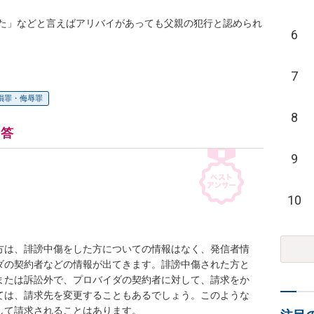
た」などと言えばアリバイがあっても父親の犯行と認められ
6
7
損罪・侮辱罪
8
回答
9
10
方は、誹謗中傷をした方についての情報はなく、発信者情
ダの契約者などの情報が出てきます。誹謗中傷された方と
または訴訟外で、プロバイダの契約者に対して、請求をか
ては、請求先を変更することもあるでしょう。このような
て請求されることはあります。
