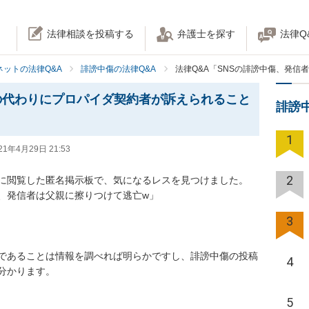
法律相談を投稿する
弁護士を探す
法律Q
ネットの法律Q&A
誹謗中傷の法律Q&A
法律Q&A「SNSの誹謗中傷、発
の代わりにプロパイダ契約者が訴えられること
誹謗
1
21年4月29日 21:53
2
に閲覧した匿名掲示板で、気になるレスを見つけました。

発信者は父親に擦りつけて逃亡w」

3
であることは情報を調べれば明らかですし、誹謗中傷の投稿
4
ります。

5