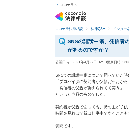
ココナラへ
ココナラ法律相談
法律Q&A
インター
SNSの誹謗中傷、発信者
があるのですか？
公開日時：
2021年4月27日 02:13
更新日時：
20
SNSでの誹謗中傷について調べていた時
「プロパイダの契約者が父親だったから、
「発信者の父親が訴えられてて笑う」

といった内容のものでした。

契約者が父親であっても、持ち主が子供
時間を見れば父親は仕事中であることも分か
質問です。
