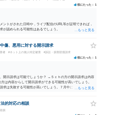
役にたった
1
メントがされた日時や，ライブ配信のURL等が証明できれば，
求が認められる可能性はあるでしょう。
中傷、悪用に対する開示請求
被害者
#ネット上の個人特定被害
#訴訟・損害賠償請求
役にたった
1
、開示請求は可能でしょうか？ →５ｃｈの方の開示請求は内容
ramの方は内容からして開示請求ができる可能性が高いでしょう。
請求は失敗する可能性が高いでしょう。７月中にアカウントが
する可能性が高いように思われます。 相手を特定できた場合、
は可能でしょうか？ →訴訟外の交渉で相手方が認めれば負担さ
なった場合は、実際の弁護士費用が認められる場合と認められ
、法的対応の相談
ょう。
誉毀損