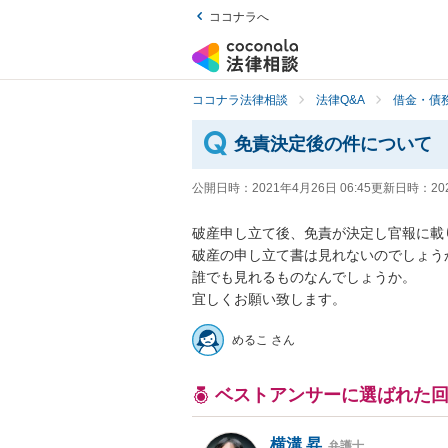
ココナラへ
ココナラ法律相談
法律Q&A
借金・債
免責決定後の件について
公開日時：
2021年4月26日 06:45
更新日時：
20
破産申し立て後、免責が決定し官報に載り
破産の申し立て書は見れないのでしょうか。
誰でも見れるものなんでしょうか。

宜しくお願い致します。
めるこ さん
ベストアンサーに選ばれた
横溝 昇
弁護士