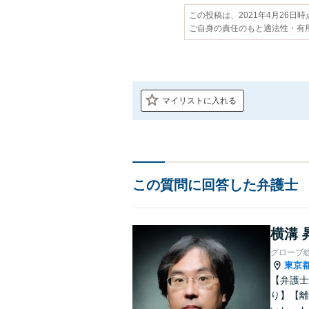
この投稿は、2021年4月26日
ご自身の責任のもと適法性・有
マイリストに入れる
この質問に回答した弁護士
横溝 
グローブ
東京
【弁護士
り】【離