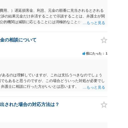
費用、）遅延損害金、利息、元金の順番に充当されるとされる
交渉の結果元金だけ弁済することで示談することは、弁護士が関
公的機関は減額に応じることには消極的なことが多いものの、
る意義は十分にあると思います。
金の相談について
役にたった
1
があるのは理解していますが、これは支払うべきなのでしょう
場でもあると思うのですが、この場合どういった対処が必要でし
、弁護士に相談に行った方がいいとは思います。 そもそも、
れる可能性もあります。 ＞100万を支払わず穏便に和解するこ
いです。相談者さんも１００万円の被害を受けたとして、１円も
できるだけ重い刑罰を与えて欲しい、と思われるのではないでし
出された場合の対応方法は？
とで支払額が下がることはありますか？ そこはあり得ます、た
すことも考えられるので、 兼ね合いは考えてみましょう。