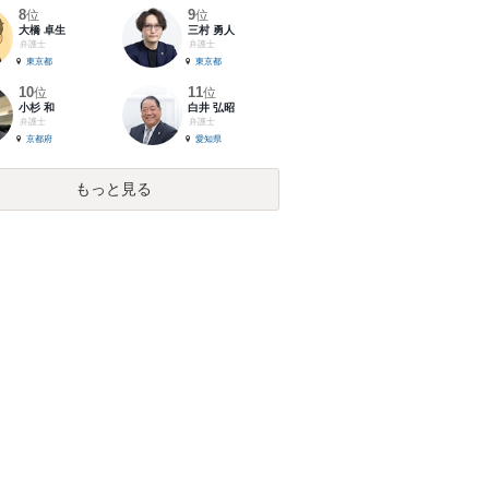
8
9
位
位
大橋 卓生
三村 勇人
弁護士
弁護士
東京都
東京都
10
11
位
位
小杉 和
白井 弘昭
弁護士
弁護士
京都府
愛知県
もっと見る