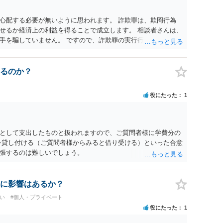
心配する必要が無いように思われます。 詐欺罪は、欺罔行為
せるか経済上の利益を得ることで成立します。 相談者さんは、
手を騙していません。 ですので、詐欺罪の実行行為性が無く罪
手が真実を話せば警察も取り合わないと思いますが、虚偽の内容
ん。 ただし、捜査において、真実を説明すれば、「ちゃんと返
われます。 また、返せるお金が無いのであれば、返せないのは
るのか？
ことを相手に告げていくのみでしょう。 以上、ご参考まで。
役にたった
1
として支出したものと扱われますので、ご質問者様に学費分の
を貸し付ける（ご質問者様からみると借り受ける）といった合意
張するのは難しいでしょう。
に影響はあるか？
い
#個人・プライベート
役にたった
1