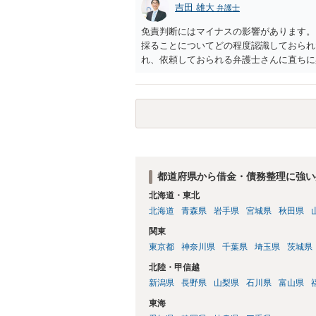
吉田 雄大
弁護士
免責判断にはマイナスの影響があります。
採ることについてどの程度認識しておられ
れ、依頼しておられる弁護士さんに直ちに
勧めします。
都道府県から借金・債務整理に強い
北海道・東北
北海道
青森県
岩手県
宮城県
秋田県
関東
東京都
神奈川県
千葉県
埼玉県
茨城県
北陸・甲信越
新潟県
長野県
山梨県
石川県
富山県
東海