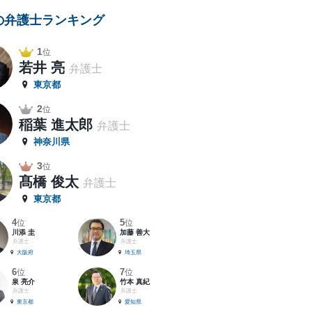
の弁護士ランキング
1
位
若井 亮
弁護士
東京都
2
位
稲葉 進太郎
弁護士
神奈川県
3
位
髙橋 俊太
弁護士
東京都
4
5
位
位
川添 圭
加藤 善大
弁護士
弁護士
大阪府
埼玉県
6
7
位
位
泉 亮介
竹本 真紀
弁護士
弁護士
東京都
愛知県