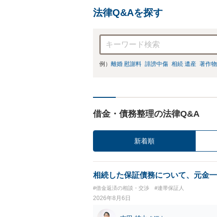
法律Q&Aを探す
例）
離婚 慰謝料
誹謗中傷
相続 遺産
著作物
借金・債務整理の法律Q&A
新着順
相続した保証債務について、元金一
#借金返済の相談・交渉
#連帯保証人
2026年8月6日