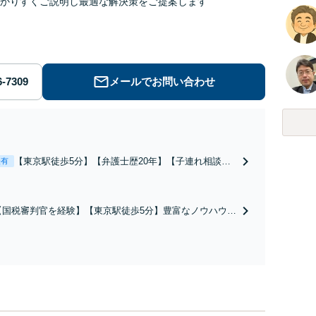
かりすくご説明し最適な解決策をご提案します
メールでお問い合わせ
【東京駅徒歩5分】【弁護士歴20年】【子連れ相談
表有
可】具体的なビジョンを描けるアドバイスを実施しま
す。養育費の未払い／財産分与／慰謝料請求などの解
決実績多数！相手から「払えない」と言われても諦め
【国税審判官を経験】【東京駅徒歩5分】豊富なノウハウと
ずにご相談ください【初回相談30分無料】
交渉力で実現を目指します。遺留分に配慮した遺言書作成
で、後のトラブル回避を。依頼者の状況に最適な文案を考
え出します【初回相談30分無料】