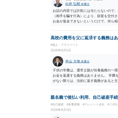
白井 弘昭
弁護士
お話の内容では詐欺には当たらないので、
（相手を騙す行為）により、財産を交付さ
お金が返金できないというだけで、何ら相
に問うことはできません。 おそらく、相
を述べた場合は、捜査はあるかもしれませ
しなさいよ」程度の注意で済むことだと思
高校の費用を父に返済する義務はあ
致し方ありません。真摯に分割して支払う
#個人・プライベート
2026年8月5日
外山 大地
弁護士
子供の学費は、通常父親が扶養義務の一環
お金を返還する義務はありません。 学費
がない限りは、法的に返す義務があると主
親名義で後払い利用、自己破産手続
#自己破産
#多重債務
#クレジット会社
#リボ払
2026年8月3日