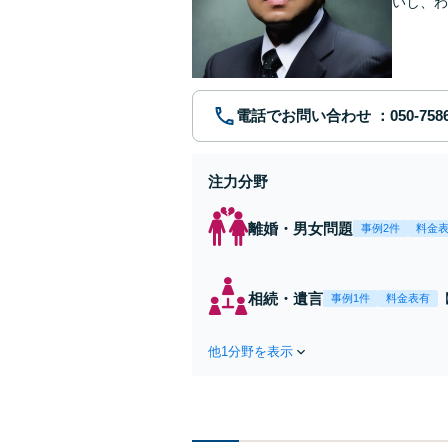
いし、わ
電話でお問い合わせ
注力分野
離婚・男女問題
事例2件
料金
相続・遺言
事例1件
料金表有
他1分野を表示