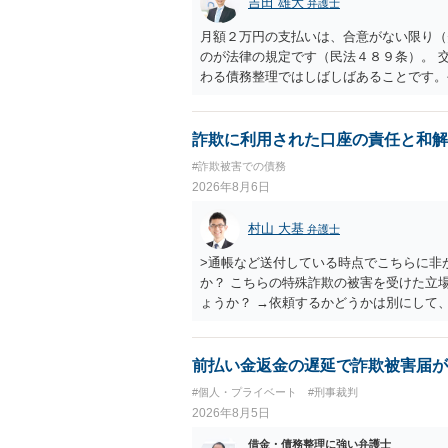
吉田 雄大
弁護士
月額２万円の支払いは、合意がない限り（
のが法律の規定です（民法４８９条）。 
わる債務整理ではしばしばあることです。
お近くの弁護士にご依頼しチャレンジなさ
詐欺に利用された口座の責任と和解
#詐欺被害での債務
2026年8月6日
村山 大基
弁護士
>通帳など送付している時点でこちらに非
か？ こちらの特殊詐欺の被害を受けた立
ょうか？ →依頼するかどうかは別にして
特殊詐欺関係なく旦那さんの行為は法に触
とは可能でしょうか？ →一般的には難し
払わないで和解したいと言われたら、 
前払い金返金の遅延で詐欺被害届が
ょうか。 ＞弁護士さんに入ってもらうこ
#個人・プライベート
#刑事裁判
だ、弁護士費用かけるならその分賠償に回
2026年8月5日
借金・債務整理に強い弁護士