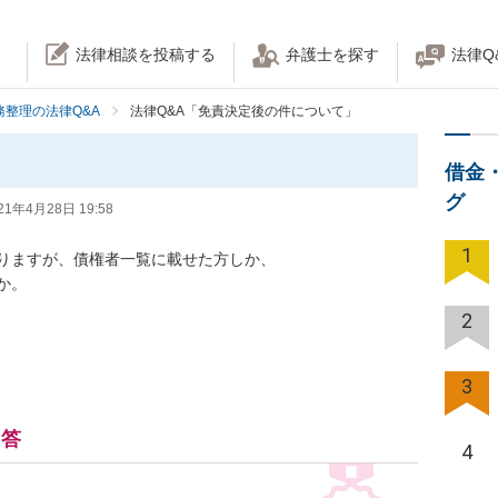
法律相談を投稿する
弁護士を探す
法律Q
務整理の法律Q&A
法律Q&A「免責決定後の件について」
借金
グ
21年4月28日 19:58
1
ますが、債権者一覧に載せた方しか、



2
3
回答
4