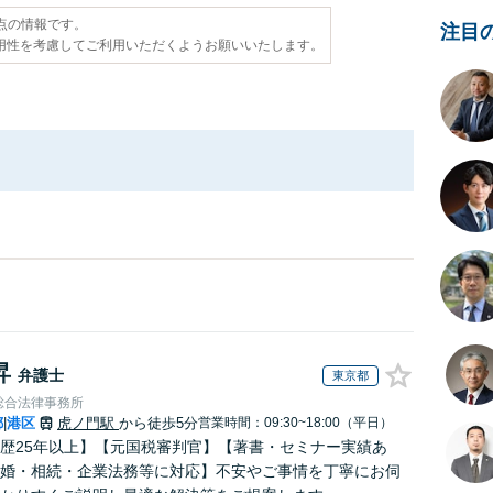
時点の情報です。
注目
用性を考慮してご利用いただくようお願いいたします。
昇
弁護士
東京都
総合法律事務所
都
港区
虎ノ門駅
から徒歩5分
営業時間：09:30~18:00（平日）
|
歴25年以上】【元国税審判官】【著書・セミナー実績あ
婚・相続・企業法務等に対応】不安やご事情を丁寧にお伺