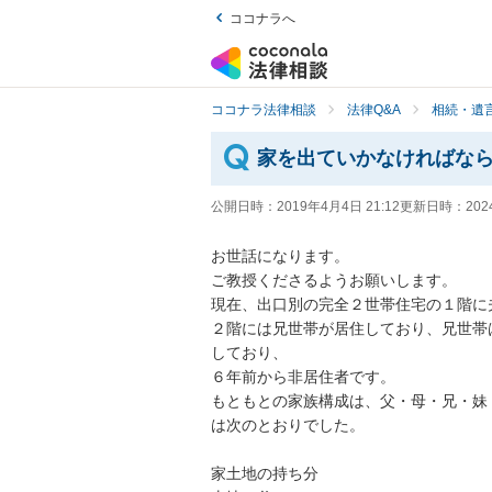
ココナラへ
ココナラ法律相談
法律Q&A
相続・遺言
家を出ていかなければな
公開日時：
2019年4月4日 21:12
更新日時：
202
お世話になります。

ご教授くださるようお願いします。

現在、出口別の完全２世帯住宅の１階に夫
２階には兄世帯が居住しており、兄世帯
しており、

６年前から非居住者です。

もともとの家族構成は、父・母・兄・妹
は次のとおりでした。

家土地の持ち分
