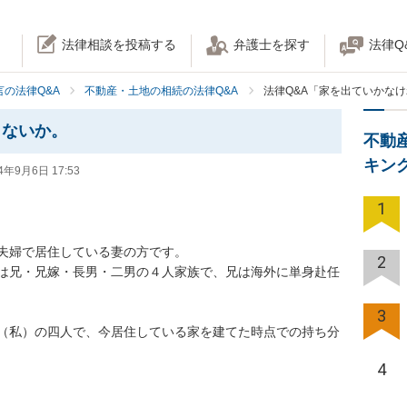
法律相談を投稿する
弁護士を探す
法律Q
の法律Q&A
不動産・土地の相続の法律Q&A
法律Q&A「家を出ていかな
らないか。
不動
キン
4年9月6日 17:53
1
婦で居住している妻の方です。

2
は兄・兄嫁・長男・二男の４人家族で、兄は海外に単身赴任
3
（私）の四人で、今居住している家を建てた時点での持ち分
4