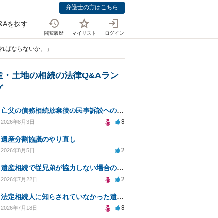
弁護士の方はこちら
&Aを探す
閲覧履歴
マイリスト
ログイン
ければならないか。」
産・土地の相続の法律Q&Aラン
グ
亡父の債務相続放棄後の民事訴訟への法的対応についての相談
3
2026年8月3日
遺産分割協議のやり直し
2
2026年8月5日
遺産相続で従兄弟が協力しない場合の対処法は？
2
2026年7月22日
法定相続人に知らされていなかった遺言と遺産分割
3
2026年7月18日