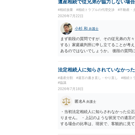
遺産相続で従兄弟が協力しない場合
#相続放棄
#相続トラブルの代理交渉
#不動産・
2026年7月22日
小杉 和
弁護士
まず前段の質問ですが、その従兄弟の方々
する）家庭裁判所に申し立てることが考え
あるのではないでしょうか。 後段の質問
ないので必要書類をてきぱきと揃える必要
法定相続人に知らされていなかった
#遺産分割
#遺言の書き直し・やり直し
#相続ト
#協議
2026年7月18日
匿名A
弁護士
・当初法定相続人に知らされなかった公正
りません。 ・上記のような状況での遺言
する場合の比率は、現状で、客観的に見て
すので、どこが妥当とは言えないです。客