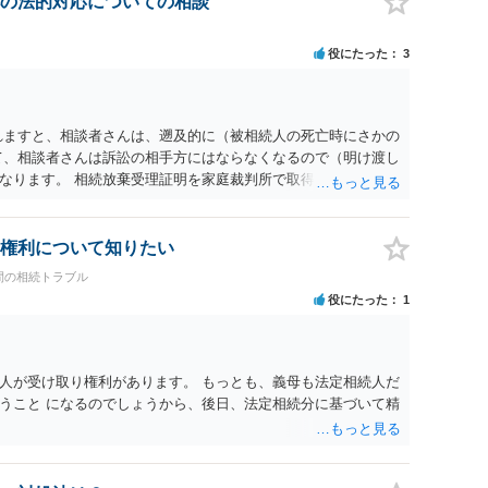
の法的対応についての相談
に高い）ということが言えると思います。
役にたった
3
れますと、相談者さんは、遡及的に（被相続人の死亡時にさかの
て、相談者さんは訴訟の相手方にはならなくなるので（明け渡し
なります。 相続放棄受理証明を家庭裁判所で取得し、コピーを
。 質問２について 請求棄却を求める答弁書を提出すれば、第
の日は差支え（用事があり出席できない）との記載で十分で
で、ｍｉｎｔｓでの提出の必要は無いと思います。郵送（期限ま
権利について知りたい
書面記載の裁判所書記官にお問い合わせください。 以上、ご参
間の相続トラブル
役にたった
1
人が受け取り権利があります。 もっとも、義母も法定相続人だ
うこと になるのでしょうから、後日、法定相続分に基づいて精