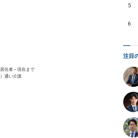
5
6
注目
居住者～現在まで

通い介護
