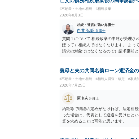
亡父の債務相続放棄後の民事訴訟へ
それほど高くない（立証のハードルは非常
#不動産・土地の相続
#相続放棄
2026年8月3日
相続・遺言に強い弁護士
白井 弘昭
弁護士
質問１について 相続放棄の申述が受理さ
ぼって）相続人ではなくなります。 よっ
請求の対象ではなくなるので）請求棄却と
答弁書に添えて裁判所に提出してください
１回期日は出席する必要がありません。そ
す。 質問３について 弁護士ではないの
義母と夫の共同名義ローン返済金の
でに届けばよい）で十分です。 詳細は、
#不動産・土地の相続
#相続人調査・確定
#家族
考まで。
2026年7月25日
匿名A
弁護士
約款等で特段の定めがなければ、法定相続
った場合は、代表として返還を受けたとい
算を求めることは可能と思います。