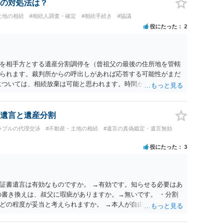
の対処法は？
土地の相続
#相続人調査・確定
#相続手続き
#協議
役にたった
2
を相手方とする遺産分割調停を（曾祖父の最後の住所地を管轄
られます。裁判所からの呼出しがあれば応答する可能性がまだ
については、相続放棄は可能と思われます。時間が思った以上に
があります。その点是非御注意ください。
遺言と遺産分割
ラブルの代理交渉
#不動産・土地の相続
#遺言の真偽鑑定・遺言無効
役にたった
3
証書遺言は有効なものですか。 →有効です。知らせる必要はあ
の書き換えは、叔父に瑕疵がありますか。→無いです。 ・分割
どの程度が妥当と考えられますか。 →本人が自由に決められま
観的な基準もありません。 ・できれば穏やかに、分割を拒否す