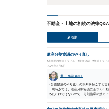
不動産・土地の相続の法律Q&A
新着順
遺産分割協議のやり直し
#家族間の相続トラブル
#遺産分割
#相続トラブ
2026年8月5日
井上 祐司
弁護士
>分割協議のやり直しの裁判を起こすと言
現時点では、遺産分割協議に基づく不動
めたわけではないので、分割協議の効力
・御祖母様の認知能力に関する医師の意見
りますが、 ・伯母様自身が分割協議に加
益が誰にあったかの立証が困難であること