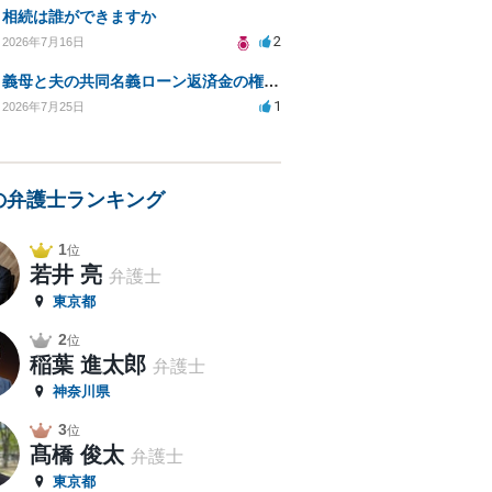
相続は誰ができますか
2
2026年7月16日
義母と夫の共同名義ローン返済金の権利について知りたい
1
2026年7月25日
の弁護士ランキング
1
位
若井 亮
弁護士
東京都
2
位
稲葉 進太郎
弁護士
神奈川県
3
位
髙橋 俊太
弁護士
東京都