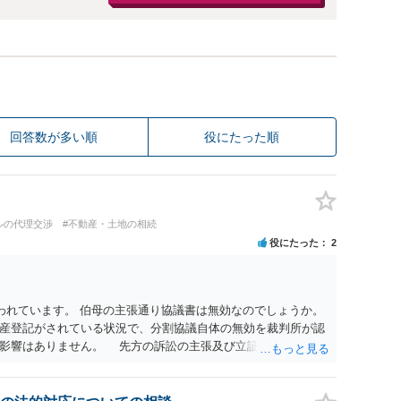
回答数が多い順
役にたった順
ルの代理交渉
#不動産・土地の相続
役にたった
2
われています。 伯母の主張通り協議書は無効なのでしょうか。
産登記がされている状況で、分割協議自体の無効を裁判所が認
に影響はありません。 先方の訴訟の主張及び立証次第ですが、
書、筆跡鑑定 が提出されればその効力が否定される可能性はあ
わっていること ・御祖母様の意に反する遺産分割協議を行う実
 からすると、実際に遺産分割協議の効力が否定される可能性は