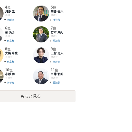
4
5
位
位
川添 圭
加藤 善大
弁護士
弁護士
大阪府
埼玉県
6
7
位
位
泉 亮介
竹本 真紀
弁護士
弁護士
東京都
愛知県
8
9
位
位
大橋 卓生
三村 勇人
弁護士
弁護士
東京都
東京都
10
11
位
位
小杉 和
白井 弘昭
弁護士
弁護士
京都府
愛知県
もっと見る