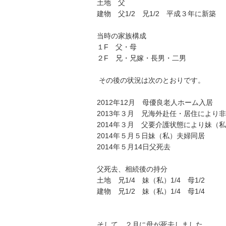
土地　父

建物　父1/2　兄1/2　平成３年に新築　

当時の家族構成

１F　父・母

２F　兄・兄嫁・長男・二男

 その後の状況は次のとおりです。

2012年12月　母優良老人ホーム入居

2013年３月　兄海外赴任・居住により非
2014年３月　父要介護状態により妹（私）
2014年５月５日妹（私）夫婦同居

2014年５月14日父死去

父死去、相続後の持分

土地　兄1/4　妹（私）1/4　母1/2

建物　兄1/2　妹（私）1/4　母1/4

そして、２月に母が死去しました。
