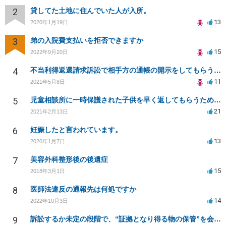
2
貸してた土地に住んでいた人が入所。
13
2020年1月19日
3
弟の入院費支払いを拒否できますか
15
2022年9月20日
4
不当利得返還請求訴訟で相手方の通帳の開示をしてもらうことは可能か。また勝訴の確率は？
11
2021年5月8日
5
児童相談所に一時保護された子供を早く返してもらうために何をしたら良いでしょうか？
21
2021年2月13日
6
妊娠したと言われています。
13
2020年1月7日
7
美容外科整形後の後遺症
15
2018年3月1日
8
医師法違反の通報先は何処ですか
14
2022年10月3日
9
訴訟するか未定の段階で、“証拠となり得る物の保管”を会社に応じてもらえる方法は在りますか?