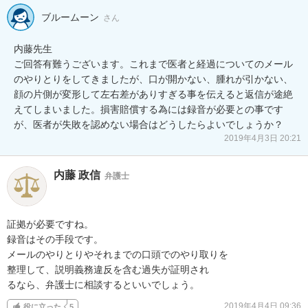
ブルームーン
さん
内藤先生

ご回答有難うございます。これまで医者と経過についてのメール
のやりとりをしてきましたが、口が開かない、腫れが引かない、
顔の片側が変形して左右差がありすぎる事を伝えると返信が途絶
えてしまいました。損害賠償する為には録音が必要との事です
が、医者が失敗を認めない場合はどうしたらよいでしょうか？
2019年4月3日 20:21
内藤 政信
弁護士
証拠が必要ですね。

録音はその手段です。

メールのやりとりやそれまでの口頭でのやり取りを

整理して、説明義務違反を含む過失が証明され

るなら、弁護士に相談するといいでしょう。
2019年4月4日 09:36
役に立った
5