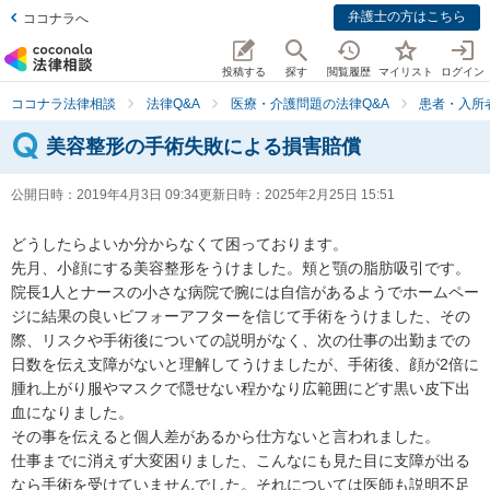
弁護士の方はこちら
ココナラへ
投稿する
探す
閲覧履歴
マイリスト
ログイン
ココナラ法律相談
法律Q&A
医療・介護問題の法律Q&A
患者・入所
美容整形の手術失敗による損害賠償
公開日時：
2019年4月3日 09:34
更新日時：
2025年2月25日 15:51
どうしたらよいか分からなくて困っております。

先月、小顔にする美容整形をうけました。頬と顎の脂肪吸引です。
院長1人とナースの小さな病院で腕には自信があるようでホームペー
ジに結果の良いビフォーアフターを信じて手術をうけました、その
際、リスクや手術後についての説明がなく、次の仕事の出勤までの
日数を伝え支障がないと理解してうけましたが、手術後、顔が2倍に
腫れ上がり服やマスクで隠せない程かなり広範囲にどす黒い皮下出
血になりました。

その事を伝えると個人差があるから仕方ないと言われました。

仕事までに消えず大変困りました、こんなにも見た目に支障が出る
なら手術を受けていませんでした。それについては医師も説明不足