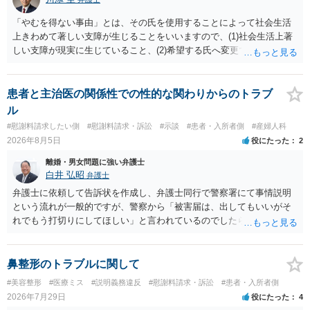
「やむを得ない事由」とは、その氏を使用することによって社会生活
上きわめて著しい支障が生じることをいいますので、(1)社会生活上著
しい支障が現実に生じていること、(2)希望する氏へ変更できればその
支障が解消できる（解消される）ことを、具体的な資料をもって説明
できるかどうかがポイントです。 記録中に現れた一切の事情が判断対
象ですので、上記(1)と(2)を説明できる資料は全て（ただし理路整然
患者と主治医の関係性での性的な関わりからのトラブ
に）提出することが必要になります。「フラッシュバック」とのこと
ル
なので、例えば、医学上確立されているPTSDの診断基準に合致した説
#慰謝料請求したい側
#慰謝料請求・訴訟
#示談
#患者・入所者側
#産婦人科
明とそれに沿う資料の提出が必要になってくるように思います。 精神
2026年8月5日
役にたった
2
的・心理的な理由の氏変更は様々な意味でハードルがかなり高く、弁
護士へ依頼しても苦労することが強く予想されるところです。、もし
離婚・男女問題に強い弁護士
本人申立てをお考えであれば、医学知識はもちろん法律知識も要求さ
白井 弘昭
弁護士
れますので、性急な申立てをせず、知識と資料をしっかりと揃えて、
弁護士に依頼して告訴状を作成し、弁護士同行で警察署にて事情説明
万全の体制で申立てに臨んだ方がよいと思われます。
という流れが一般的ですが、警察から「被害届は、出してもいいがそ
れでもう打切りにしてほしい」と言われているのでしたら、あまり結
論は変わらないかもしれないですね。 所轄の警察を飛び越えて、直接
検察庁に訴えるのもありかもしれないですが、実際に捜査をするの
は、結局所轄だと思われますので、やはり結論は変わらないかもしれ
鼻整形のトラブルに関して
ないです。 一度、最寄りの「刑事に強い」とうたっている弁護士に相
#美容整形
#医療ミス
#説明義務違反
#慰謝料請求・訴訟
#患者・入所者側
談してみてはいかがでしょうか。 以上、ご参考まで。
2026年7月29日
役にたった
4