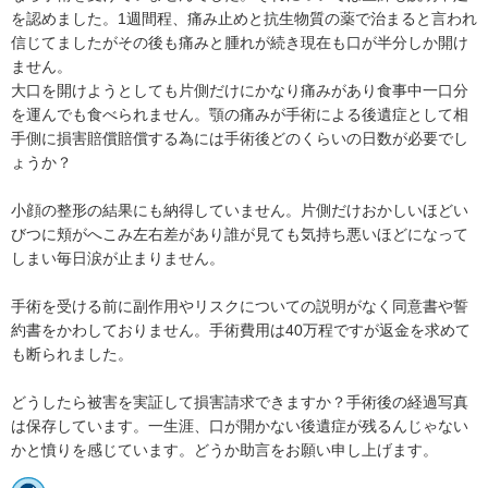
を認めました。1週間程、痛み止めと抗生物質の薬で治まると言われ
信じてましたがその後も痛みと腫れが続き現在も口が半分しか開け
ません。

大口を開けようとしても片側だけにかなり痛みがあり食事中一口分
を運んでも食べられません。顎の痛みが手術による後遺症として相
手側に損害賠償賠償する為には手術後どのくらいの日数が必要でし
ょうか？

小顔の整形の結果にも納得していません。片側だけおかしいほどい
びつに頬がへこみ左右差があり誰が見ても気持ち悪いほどになって
しまい毎日涙が止まりません。

手術を受ける前に副作用やリスクについての説明がなく同意書や誓
約書をかわしておりません。手術費用は40万程ですが返金を求めて
も断られました。

どうしたら被害を実証して損害請求できますか？手術後の経過写真
は保存しています。一生涯、口が開かない後遺症が残るんじゃない
かと憤りを感じています。どうか助言をお願い申し上げます。