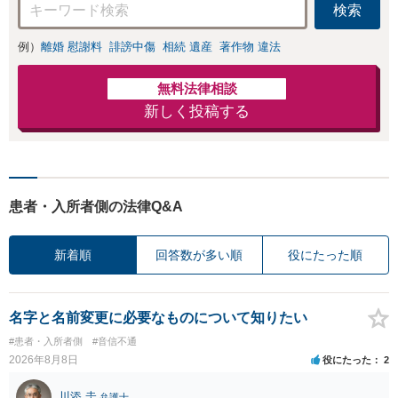
検索
例）
離婚 慰謝料
誹謗中傷
相続 遺産
著作物 違法
無料法律相談
新しく投稿する
患者・入所者側の法律Q&A
新着順
回答数が多い順
役にたった順
名字と名前変更に必要なものについて知りたい
#患者・入所者側
#音信不通
2026年8月8日
役にたった
2
川添 圭
弁護士