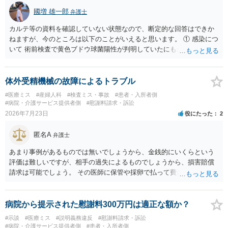
國増 雄一郎
弁護士
カルテ等の資料を確認していない状態なので、断定的な回答はできか
ねますが、今のところは以下のことがいえると思います。 ① 感染につ
いて 術前検査で黄色ブドウ球菌陽性が判明していたにもかかわらず、
予防的抗菌処置を行わずに手術を施行したことについて、当時の標準
的な医療水準に照らして相当でないと判断された場合には、相手方の
過失が認められる可能性があります。 当時の標準的な医療水準につい
体外受精機械の故障によるトラブル
ては、リサーチの必要性があると思います。 ② 肋軟骨採取について
#医療ミス
#産婦人科
#検査ミス・事故
#患者・入所者側
仮に左右でリスクが著しくことなるという事実が立証できるのであれ
#病院・介護サービス提供者側
#慰謝料請求・訴訟
ば、それに関する説明や選択の機会が与えられなかったことは、説明
2026年7月23日
役にたった
2
義務違反にあたり、慰謝料が請求できる可能性があります。 ③ 鼻孔縁
挙上について 施術内容に「鼻孔緑挙上」が含まれる合意がある事実
匿名A
弁護士
と、それを相手方が勝手に取りやめた事実を立証できれば、債務不履
行責任を追及できる可能性があります。 また術中の変更可能性に関す
あまり事例があるものでは無いでしょうから、金銭的にいくらという
る事前の説明がなされていないのであれば、説明義務違反にあたり、
評価は難しいですが、相手の過失によるものでしょうから、損害賠償
これについても損害賠償請求できる可能性があります。 詳しくは、術
請求は可能でしょう。 その医師に保管や採卵で払って費用の返金＋α
前説明書や同意書の内容を精査する必要があります。 なお、請求書に
（ここがいくらになるか、相場はわかりませんが）の請求になるかと
鼻孔緑挙上が実施内容として記載されている事実は、施術内容に鼻孔
思います。
緑挙上が含まれる合意がある事実を推認させる事実になると思われま
病院から提示された慰謝料300万円は適正な額か？
す。 ④当初の手術費用の返金や、他院での修正手術費用についても補
#示談
#医療ミス
#説明義務違反
#慰謝料請求・訴訟
償を求めることが可能かについて 上記①〜③で記載された相手方の過
#病院・介護サービス提供者側
#患者・入所者側