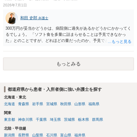
失又は債務不履行（他に過失又は債務不履行がある場合はそれも含
2026年7月1日
む）が認定され、それらと損害（当初の手術費用や他院での修正手術
費用）との間に相当因果関係が認められる場合は、補償を求めること
和田 史郎
弁護士
は可能です。 以上です。 何かあればご連絡ください。
300万円が妥当かどうかは、病院側に過失があるかどうかにかかってく
るでしょう。 「ソフト食を多量に詰まらせることは予見できなかっ
た」とのことですが、どれほどの量だったのか、予見できなかったこ
と自体が予見義務違反（予見可能性はあったのに予見できなかった）
といえるのか等々が問題になると思います。 看護記録などの資料を取
り寄せて分析する必要がありそうです。
もっとみる
都道府県から患者・入所者側に強い弁護士を探す
北海道・東北
北海道
青森県
岩手県
宮城県
秋田県
山形県
福島県
関東
東京都
神奈川県
千葉県
埼玉県
茨城県
栃木県
群馬県
北陸・甲信越
新潟県
長野県
山梨県
石川県
富山県
福井県