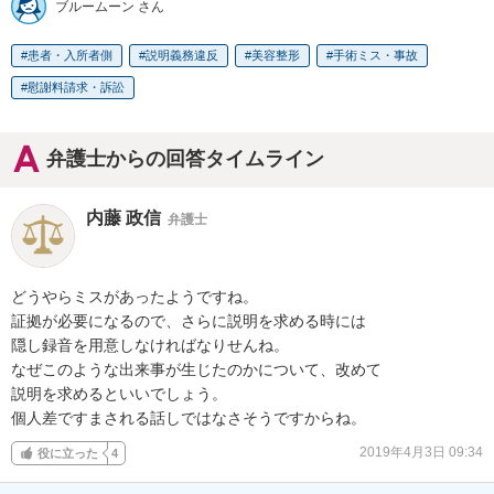
ブルームーン さん
患者・入所者側
説明義務違反
美容整形
手術ミス・事故
慰謝料請求・訴訟
弁護士からの回答タイムライン
内藤 政信
弁護士
どうやらミスがあったようですね。

証拠が必要になるので、さらに説明を求める時には

隠し録音を用意しなければなりせんね。

なぜこのような出来事が生じたのかについて、改めて

説明を求めるといいでしょう。

個人差ですまされる話しではなさそうですからね。
2019年4月3日 09:34
役に立った
4