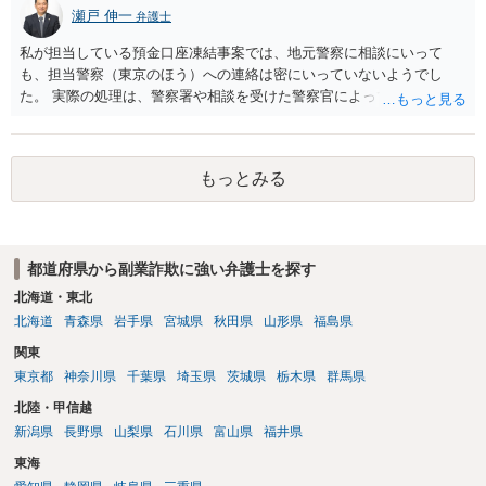
瀬戸 伸一
弁護士
私が担当している預金口座凍結事案では、地元警察に相談にいって
も、担当警察（東京のほう）への連絡は密にいっていないようでし
た。 実際の処理は、警察署や相談を受けた警察官によってだいぶ変わ
ると思われます。 不安があれば、費用はかかりますが、警察対応につ
いて弁護士に依頼を検討されてください。
もっとみる
都道府県から副業詐欺に強い弁護士を探す
北海道・東北
北海道
青森県
岩手県
宮城県
秋田県
山形県
福島県
関東
東京都
神奈川県
千葉県
埼玉県
茨城県
栃木県
群馬県
北陸・甲信越
新潟県
長野県
山梨県
石川県
富山県
福井県
東海