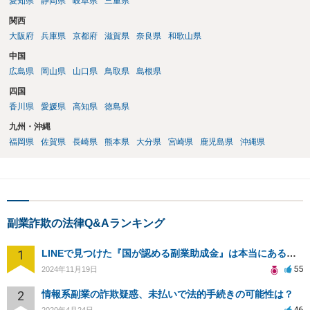
愛知県
静岡県
岐阜県
三重県
関西
大阪府
兵庫県
京都府
滋賀県
奈良県
和歌山県
中国
広島県
岡山県
山口県
鳥取県
島根県
四国
香川県
愛媛県
高知県
徳島県
九州・沖縄
福岡県
佐賀県
長崎県
熊本県
大分県
宮崎県
鹿児島県
沖縄県
副業詐欺の法律Q&Aランキング
1
LINEで見つけた『国が認める副業助成金』は本当にあるのですか？今それで訴えられそうでどうすれば？
55
2024年11月19日
2
情報系副業の詐欺疑惑、未払いで法的手続きの可能性は？
46
2020年4月24日