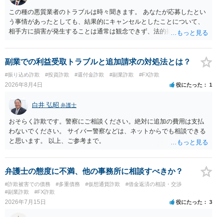
この種の悪質業者のトラブルは時々聞きます。 あなたが応募したとい
う事情があったとしても、結果的にキャンセルとしたことについて、
相手方に損害が発生することは通常は観念できず、法的措置を採って
も認められません。この種の言説は半ば脅しのようなものです。 ま
ず、最寄りの消費生活センターへ相談し、連絡を無視してよいかどう
かのアドバイスを受けられることをお勧めします。しつこいようであ
副業での利益受取トラブルと追加請求の対処法とは？
れば、弁護士へ依頼して警告してもらうことも必要になるかもしれま
#振り込め詐欺
#投資詐欺
#還付金詐欺
#副業詐欺
#FX詐欺
せん。
2026年8月4日
役にたった
1
白井 弘昭
弁護士
おそらく詐欺です。警察にご相談ください。絶対に追加の費用は支払
わないでください。 サイバー警察などは、ネットからでも相談できる
と思います。 以上、ご参考まで。
弁護士の態度に不満、他の事務所に相談すべきか？
#詐欺被害での債務
#多重債務
#仮想通貨詐欺
#借金返済の相談・交渉
#副業詐欺
#FX詐欺
2026年7月15日
役にたった
3