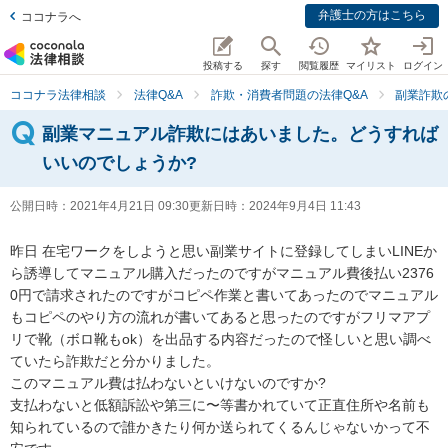
弁護士の方はこちら
ココナラへ
投稿する
探す
閲覧履歴
マイリスト
ログイン
ココナラ法律相談
法律Q&A
詐欺・消費者問題の法律Q&A
副業詐欺
副業マニュアル詐欺にはあいました。どうすれば
いいのでしょうか?
公開日時：
2021年4月21日 09:30
更新日時：
2024年9月4日 11:43
昨日 在宅ワークをしようと思い副業サイトに登録してしまいLINEか
ら誘導してマニュアル購入だったのですがマニュアル費後払い2376
0円で請求されたのですがコピペ作業と書いてあったのでマニュアル
もコピペのやり方の流れが書いてあると思ったのですがフリマアプ
リで靴（ボロ靴もok）を出品する内容だったので怪しいと思い調べ
ていたら詐欺だと分かりました。

このマニュアル費は払わないといけないのですか?

支払わないと低額訴訟や第三に〜等書かれていて正直住所や名前も
知られているので誰かきたり何か送られてくるんじゃないかって不