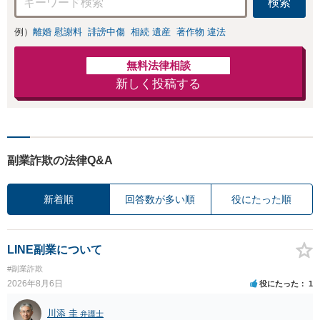
検索
例）
離婚 慰謝料
誹謗中傷
相続 遺産
著作物 違法
無料法律相談
新しく投稿する
副業詐欺の法律Q&A
新着順
回答数が多い順
役にたった順
LINE副業について
#副業詐欺
2026年8月6日
役にたった
1
川添 圭
弁護士