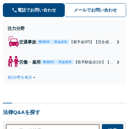
談は私にお任せください！労働問題
は不当解雇・雇い止め・残業代未払
電話でお問い合わせ
メールでお問い合わせ
いの相談【完全成功報酬制】【相談
料着手金0円】
注力分野
交通事故
【着手金0円】【完全成功
事例6件
料金表有
報酬制】【取手駅1分】死
亡事故・重度後遺障害に実
績多数あり！3カ月以内ス
労働・雇用
【取手駅徒歩1分】【オ
事例6件
料金表有
ピード解決／示談金0円→5
ンライン相談可】【労
00万円の事例も「死亡事故
働問題の多彩な解決方
の慰謝料請求は遺族の正当
他1分野を表示
法をご提案】「会社と
な権利です」【24時間予約
争うのは気が引ける」
受付】【休日・電話相談
「残業代不払いは何が
可】【全国出張対応】
証拠になるの？」ご相
談で悩みを解消！使用
期間中の解雇も解決金
法律Q&Aを探す
あり／コロナ関係の解
雇・残業代未払いも対
応可【相談無料】