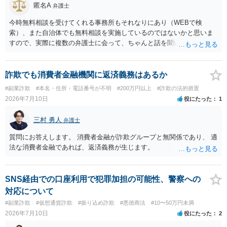
匿名A
弁護士
今時無料相談を受けてくれる事務所もそれなりにあり（WEBで検
索）、また自治体でも無料相談を実施しているのではないかと思いま
すので、実際に複数の弁護士に会って、ちゃんと話を聞いてくれる
方、高圧的ではない方に相談した方が良いでしょう。その弁護士の方
はそもそも事案を把握できていないようですので、御相談の案件につ
いては弁護士として能力不足なのかもしれません。相手にしない方が
詐欺でも消費者金融機関に返済義務はあるか
良いと思います。ただ、仮想通貨詐欺の被害回復は現実的には難しい
#副業詐欺
#本名・住所・電話番号が不明
#200万円以上
#詐欺の法的措置
かもしれません。
2026年7月10日
役にたった
1
三村 勇人
弁護士
質問にお答えします。 消費者金融が詐欺グループと無関係であり、 適
法な消費者金融であれば、返済義務が生じます。
SNS経由での口座利用で犯罪加担の可能性、警察への
対応について
#副業詐欺
#仮想通貨詐欺
#振り込め詐欺
#悪徳商法
#10〜50万円未満
2026年7月10日
役にたった
2