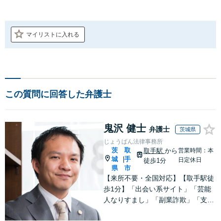
マイリストに入れる
この質問に回答した弁護士
鬼沢 健士
弁護士
茨城県
じょうばん法律事務所
茨
取
取手駅
から
営業時間：本
城
手
|
日定休日
徒歩1分
県
市
【来所不要・全国対応】【取手駅徒
歩1分】「出会い系サイト」「芸能
人なりすまし」「副業詐欺」「支援
金詐欺」このような詐欺被害のご相