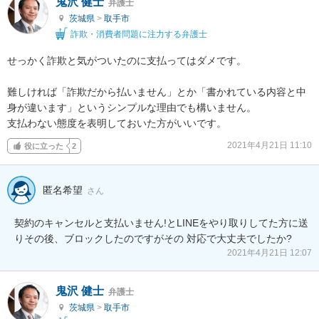
鬼沢 健士
弁護士
茨城県
>
取手市
詐欺・消費者問題に注力する弁護士
せっかく詐欺と気がついたのに支払ってはダメです。

難しければ「詐欺だから払いません」とか「書かれている内容と中
身が違います」というシンプルな理由でも構いません。

支払わない態度を表明しておいた方がいいです。
2021年4月21日 11:10
役に立った
2
匿名希望
さん
契約のキャンセルと支払いません!とLINEをやり取りしてた方に送
りその後、ブロックしたのですがその 対応で大丈夫でしたか?
2021年4月21日 12:07
鬼沢 健士
弁護士
茨城県
>
取手市