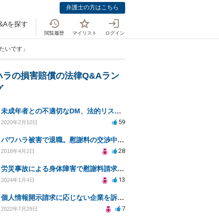
弁護士の方はこちら
&Aを探す
閲覧履歴
マイリスト
ログイン
えたいです」
ハラの損害賠償の法律Q&Aラン
グ
未成年者との不適切なDM、法的リスクと安全対策は？
59
2020年2月10日
パワハラ被害で退職。慰謝料の交渉中に勤務先側が弁護士を立ててきました
28
2018年4月2日
労災事故による身体障害で慰謝料請求はできるのでしょうか？
13
2024年1月4日
個人情報開示請求に応じない企業を訴えたい
7
2022年7月29日