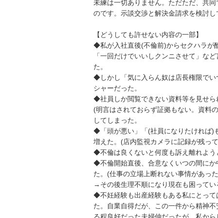
未練は一切ありません。ただただ、共同
のです。示談交渉と解決金請求を検討してお
【どうしても許せない内容の一部】

◆私が入社直後(不倫前)からセクハラ
「一回だけでいいしクンニさせて」など
た。

◆しかし「気に入らん奴は店長権限でい
シャーだった。

◆社員しか閲覧できない資料等を見せら
(明言はされておらず証拠もない。資料
してしまった。

◆「頭が悪い」「(社員になりたければ
増えた。(店内監視カメラに記録が残ってい
◆不倫は良くないと何度も訴え離れようと
◆不倫開始直後、合意なくいつの間にか
た。(仕事の立場上断れない事情があっ
→その後生理不順になり現在も困っている(
◆不妊経験も出産経験もある私にとって
た。自業自得だが、この一件から精神不
る程良好だった夫婦仲だったが、私から