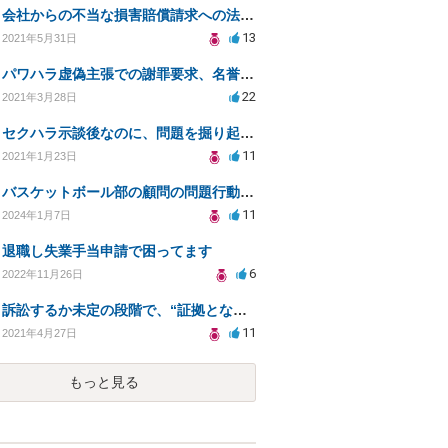
会社からの不当な損害賠償請求への法的対処方法
13
2021年5月31日
パワハラ虚偽主張での謝罪要求、名誉毀損への対応策は？
22
2021年3月28日
セクハラ示談後なのに、問題を掘り起こされました。
11
2021年1月23日
バスケットボール部の顧問の問題行動について訴えることは可能でしょうか？
11
2024年1月7日
退職し失業手当申請で困ってます
6
2022年11月26日
訴訟するか未定の段階で、“証拠となり得る物の保管”を会社に応じてもらえる方法は在りますか?
11
2021年4月27日
もっと見る