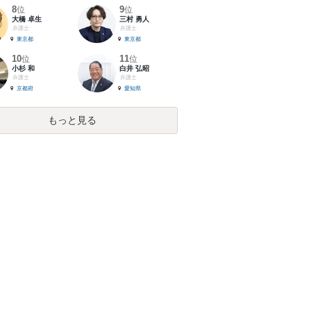
8
9
位
位
大橋 卓生
三村 勇人
弁護士
弁護士
東京都
東京都
10
11
位
位
小杉 和
白井 弘昭
弁護士
弁護士
京都府
愛知県
もっと見る