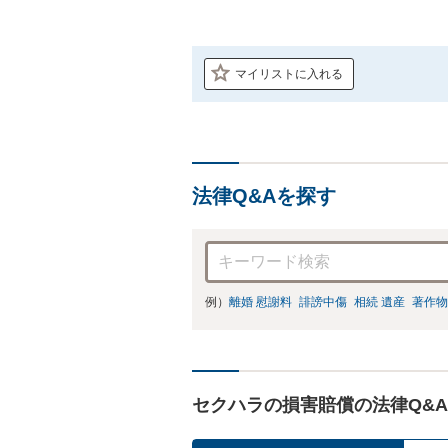
マイリストに入れる
法律Q&Aを探す
例）
離婚 慰謝料
誹謗中傷
相続 遺産
著作物
セクハラの損害賠償の法律Q&A