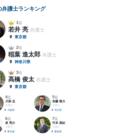
の弁護士ランキング
1
位
若井 亮
弁護士
東京都
2
位
稲葉 進太郎
弁護士
神奈川県
3
位
髙橋 俊太
弁護士
東京都
4
5
位
位
川添 圭
加藤 善大
弁護士
弁護士
大阪府
埼玉県
6
7
位
位
泉 亮介
竹本 真紀
弁護士
弁護士
東京都
愛知県