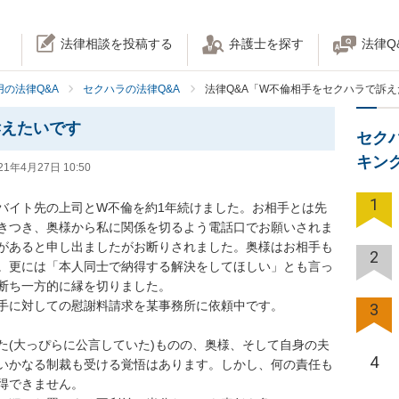
法律相談を投稿する
弁護士を探す
法律Q
の法律Q&A
セクハラの法律Q&A
法律Q&A「W不倫相手をセクハラで訴
訴えたいです
セク
キン
21年4月27日 10:50
1
バイト先の上司とW不倫を約1年続けました。お相手とは先
きつき、奥様から私に関係を切るよう電話口でお願いされま
があると申し出ましたがお断りされました。奥様はお相手も
2
。更には「本人同士で納得する解決をしてほしい」とも言っ
ち一方的に縁を切りました。

に対しての慰謝料請求を某事務所に依頼中です。

3
た(大っぴらに公言していた)ものの、奥様、そして自身の夫
4
いかなる制裁も受ける覚悟はあります。しかし、何の責任も
できません。
