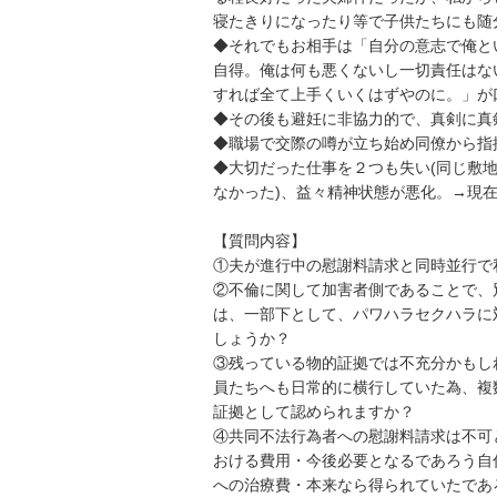
寝たきりになったり等で子供たちにも随分
◆それでもお相手は「自分の意志で俺と
自得。俺は何も悪くないし一切責任はな
すれば全て上手くいくはずやのに。」が口
◆その後も避妊に非協力的で、真剣に真剣
◆職場で交際の噂が立ち始め同僚から指摘
◆大切だった仕事を２つも失い(同じ敷
なかった)、益々精神状態が悪化。→現在も不
【質問内容】

①夫が進行中の慰謝料請求と同時並行で私
②不倫に関して加害者側であることで、
は、一部下として、パワハラセクハラに
しょうか？

③残っている物的証拠では不充分かもし
員たちへも日常的に横行していた為、複
証拠として認められますか？

④共同不法行為者への慰謝料請求は不可
おける費用・今後必要となるであろう自
への治療費・本来なら得られていたであ