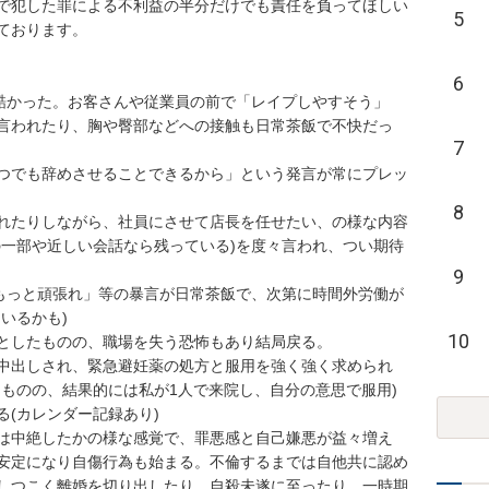
で犯した罪による不利益の半分だけでも責任を負ってほしい
5
ります。

6
が酷かった。お客さんや従業員の前で「レイプしやすそう」
言われたり、胸や臀部などへの接触も日常茶飯で不快だっ
7
つでも辞めさせることできるから」という発言が常にプレッ
8
れたりしながら、社員にさせて店長を任せたい、の様な内容
の一部や近しい会話なら残っている)を度々言われ、つい期待
9
)もっと頑張れ」等の暴言が日常茶飯で、次第に時間外労働が
るかも)

10
したものの、職場を失う恐怖もあり結局戻る。

中出しされ、緊急避妊薬の処方と服用を強く強く求められ
たものの、結果的には私が1人で来院し、自分の意思で服用)
カレンダー記録あり)

は中絶したかの様な感覚で、罪悪感と自己嫌悪が益々増え
安定になり自傷行為も始まる。不倫するまでは自他共に認め
しつこく離婚を切り出したり、自殺未遂に至ったり、一時期