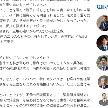
と辛い思いをさせてしまった。

注目
いることを選んで勝手に苦しむお前の自責。全てお前の自業
い。」や「俺に楯突くから間違うし苦しむ。俺の言う通りに
癖で、彼こそが正解だと益々頭がおかしくなっていった。

に反抗し指摘するまで続いた。

され、立場の違いから私だけが自主退職。

地内の二つの会社を掛け持ちしていた為、両方辞めざる終え
安定

も動いてもいいのでしょうか？

別件でも私は守られる権利はないのでしょうか？具体的に
対する慰謝料請求と、時間外労働への未払い分請求は可能で
れません。が、パワハラ、特にセクハラは、お客様や他従業
数名から証言ならとれる可能性は高いかと。たとえ証言でも
とのことですが、不倫の示談提案として、緊急避妊薬処方に
傷痕の治療費・今後必要となるであろう生理不順と精神異常
ろう収入・その他精神的苦痛への賠償金…の半分を解決金と