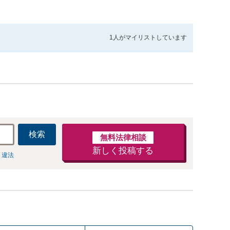
1人が
マイリストしています
検索
無料法律相談
新しく投稿する
 違法