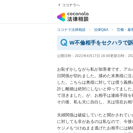
ココナラへ
ココナラ法律相談
法律Q&A
労働・雇用
W不倫相手をセクハラで
公開日時：
2021年4月17日 16:40
更新日時：
20
お恥ずかしながら私が加害者です。アル
日関係が切れました。揉めた末奥様に泣
した。こちらは奥様に対しては償う義務
許し離婚は絶対にしないと仰ってました
て頂きました。が、お相手は連絡手段を断
その後、私も夫に自白し、夫は現在お相手
夫婦関係は破綻していたと聞かされてい
に対しても非があるのは私なので、今後
ケジメもつけぬまま逃げたお相手には納得