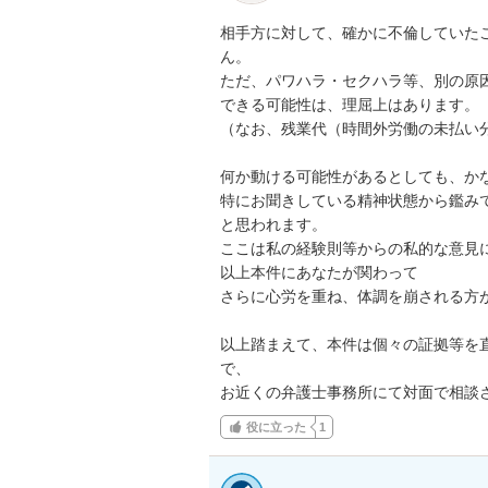
相手方に対して、確かに不倫していた
ん。

ただ、パワハラ・セクハラ等、別の原
できる可能性は、理屈上はあります。

（なお、残業代（時間外労働の未払い分
何か動ける可能性があるとしても、かな
特にお聞きしている精神状態から鑑み
と思われます。

ここは私の経験則等からの私的な意見
以上本件にあなたが関わって

さらに心労を重ね、体調を崩される方が
以上踏まえて、本件は個々の証拠等を
で、

お近くの弁護士事務所にて対面で相談
役に立った
1