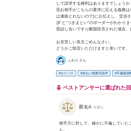
して請求する権利はありますでしょうか？
⑤お相手がこちらの要求に応える義務は
は連絡とれないので)にお伝えし、交渉
渉”と“つきまとい”のボーダーがわかりませ
⑥話し合いですら断固拒否された場合、自
お見苦しい長文ごめんなさい。

どうかご助言いただけますと幸いです。
ふわり さん
セクハラ
未払い残業代請求
不倫慰謝
ベストアンサーに選ばれた
匿名A
弁護士
相手方に対して、確かに不倫していた
ん。
