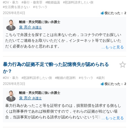
#DV・暴力
#暴行・傷害罪
#離婚協議
#慰謝料請求したい側
#生活費を渡さない
#モラハラ
2026年8月4日
役にたった
2
離婚・男女問題に強い弁護士
泉 亮介
弁護士
こちらで弁護士を探すことは出来ないため，ココナラの中でお探しい
ただいてご連絡をお取りいただくか，インターネット等でお探しいた
だく必要があるかと思われます。
暴力行為の証拠不足で酔った記憶喪失が認められる
か？
#DV・暴力
#慰謝料請求したい側
#離婚の慰謝料
#モラハラ
#裁判
2026年8月3日
役にたった
2
離婚・男女問題に強い弁護士
泉 亮介
弁護士
暴力行為があったこと等を証明するのは，損害賠償を請求する側もし
くは刑事事件であれば検察側ですので，それらの証拠が殆どない場
合，当該事実が認められる請求が認められないという可能性はあるで
しょう。