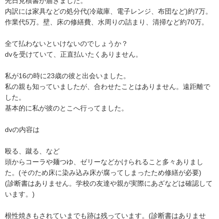
先日見積書が届きました。

内訳には家具などの処分代(冷蔵庫、電子レンジ、布団など)約7万。

作業代5万。壁、床の修繕費、水周りの詰まり、清掃など約70万。

全て払わないといけないのでしょうか？

dvを受けていて、正直払いたくありません。

私が16の時に23歳の彼と出会いました。

私の親も知っていましたが、合わせたことはありません。遠距離で
した。

基本的に私が彼のとこへ行ってました。

dvの内容は

殴る、蹴る、など

頭からコーラや麺つゆ、ゼリーなどかけられること多々ありまし
た。(そのため床に染み込み床が腐ってしまったため修繕が必要)

(診断書はありません。学校の友達や親が実際にあざなどは確認して
います。)

根性焼きもされていまでも跡は残っています。(診断書はありませ