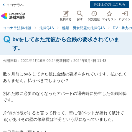
弁護士の方はこちら
ココナラへ
投稿する
探す
閲覧履歴
マイリスト
ログイン
ココナラ法律相談
法律Q&A
離婚・男女問題の法律Q&A
DV・暴力の
bvをしてきた元彼から金銭の要求されていま
す。
公開日時：
2021年4月16日 09:24
更新日時：
2024年9月4日 11:43
数ヶ月前にbvをしてきた彼に金銭の要求をされています。払いたく
ありません。払うべきでしょうか？

別れた際に必要のなくなったアパートの退去時に発生した金銭関係
です。

片付けは彼がすると言って行って、壁に傷(ベットが擦れて破けて
る)がありその壁の修繕費は半分という話になっていました。
