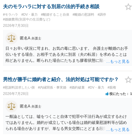
夫のモラハラに対する別居の法的手続き相談
#モラハラ
#DV・暴力
#離婚すること自体
#離婚の慰謝料
#調停
#婚姻費用(別居中の生活費など)
2026年7月30日
匿名A
弁護士
日々お辛い状況に苛まれ、お気の毒に思います。 弁護士が離婚のお手
伝いをする場合、お相手である夫に別居（夫の転居）を求めることは
殆どありません。断られた場合にたちまち膠着状態に陥ってしまうの
と、同居中の依頼者ご本人をますます窮地に陥らせてしまう可能性が
高いためです。 実務的には、ご相談者さまが転居する形で離婚協議等
を進める選択を採らざるを得ないことが圧倒的多数です。
男性が勝手に婚約者と紹介、法的対処は可能ですか？
#慰謝料請求したい側
#内縁関係・事実婚
#婚約破棄
#DV・暴力
#親権
2026年7月28日
役にたった
1
匿名A
弁護士
一般論としては、嘘をつくこと自体で犯罪や不法行為が成立するわけ
ではありません。婚約が成立している場合は婚約破棄慰謝料等が認め
られる場合がありますが、単なる男女交際にとどまる段階の場合、独
身偽装その他貞操権侵害事案は別として、信頼関係破壊行為について