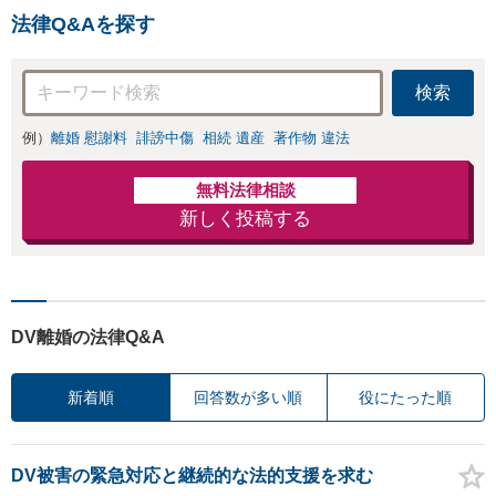
法律Q&Aを探す
検索
例）
離婚 慰謝料
誹謗中傷
相続 遺産
著作物 違法
無料法律相談
新しく投稿する
DV離婚の法律Q&A
新着順
回答数が多い順
役にたった順
DV被害の緊急対応と継続的な法的支援を求む