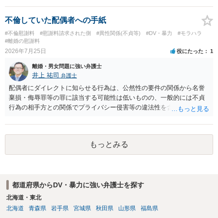
慰謝料は生じないことが多いと思われます。 お怒りはごもっともです
が、仮に交際を進めたとしても後に相手を信頼できなくなる可能性が
不倫していた配偶者への手紙
高かったということですので、むしろ結婚しなくてよかったと割り切
#不倫慰謝料
#慰謝料請求された側
#異性関係(不貞等)
#DV・暴力
#モラハラ
って、交際を終わらせるのがよいと思います。
#離婚の慰謝料
2026年7月25日
役にたった
1
離婚・男女問題に強い弁護士
井上 祐司
弁護士
配偶者にダイレクトに知らせる行為は、公然性の要件の関係から名誉
棄損・侮辱罪等の罪に該当する可能性は低いものの、一般的には不貞
行為の相手方との関係でプライバシー侵害等の違法性を含む行為で
す。 そのため、そのことを知った相手方の夫婦関係への影響が大きい
ため、弁護士としては推奨しないことが一般的かと思います。
もっとみる
都道府県からDV・暴力に強い弁護士を探す
北海道・東北
北海道
青森県
岩手県
宮城県
秋田県
山形県
福島県