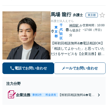
馬場 龍行
弁護士
東京都
弁護士法人えそら
千
神田駅
か
営業時間：10:00
東
代
~17:00（平日）
ら徒歩2
京
|
田
分
都
区
【🆓初回相談無料&☎️電話相談OK】
「相談してよかった」と思っていた
だけるサービスを【企業法務】顧問
契約月額9,800円〜。低コスト・縛
りなし・相談回数無制限を叶えた企
電話でお問い合わせ
メールでお問い合わせ
業法務プラン
注力分野
企業法務
【🆓初回相談無料&☎️電話
事例1件
料金表有
相談OK】顧問契約月額9,8
00円〜｜顧問契約300社以