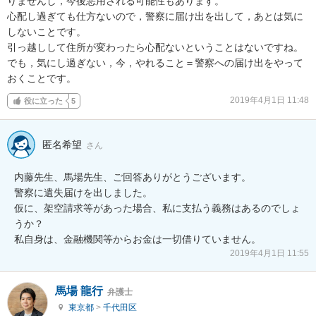
りませんし，今後悪用される可能性もあります。

心配し過ぎても仕方ないので，警察に届け出を出して，あとは気に
しないことです。

引っ越しして住所が変わったら心配ないということはないですね。

でも，気にし過ぎない，今，やれること＝警察への届け出をやって
おくことです。
2019年4月1日 11:48
役に立った
5
匿名希望
さん
内藤先生、馬場先生、ご回答ありがとうございます。

警察に遺失届けを出しました。

仮に、架空請求等があった場合、私に支払う義務はあるのでしょ
うか？

私自身は、金融機関等からお金は一切借りていません。
2019年4月1日 11:55
馬場 龍行
弁護士
東京都
>
千代田区