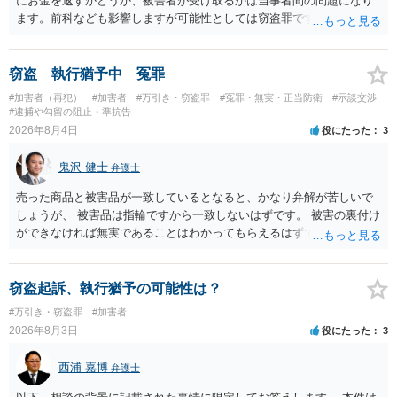
にお金を返すかどうか、被害者が受け取るかは当事者間の問題になり
ます。前科なども影響しますが可能性としては窃盗罪ですので、逮捕
勾留や略式起訴などの可能性もあります。ご参考にしてください。
窃盗 執行猶予中 冤罪
#加害者（再犯）
#加害者
#万引き・窃盗罪
#冤罪・無実・正当防衛
#示談交渉
#逮捕や勾留の阻止・準抗告
2026年8月4日
役にたった
3
鬼沢 健士
弁護士
売った商品と被害品が一致しているとなると、かなり弁解が苦しいで
しょうが、 被害品は指輪ですから一致しないはずです。 被害の裏付け
ができなければ無実であることはわかってもらえるはずです。
窃盗起訴、執行猶予の可能性は？
#万引き・窃盗罪
#加害者
2026年8月3日
役にたった
3
西浦 嘉博
弁護士