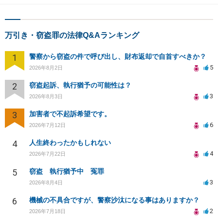
万引き・窃盗罪の法律Q&Aランキング
1
警察から窃盗の件で呼び出し、財布返却で自首すべきか？
5
2026年8月2日
2
窃盗起訴、執行猶予の可能性は？
3
2026年8月3日
3
加害者で不起訴希望です。
6
2026年7月12日
4
人生終わったかもしれない
4
2026年7月22日
5
窃盗 執行猶予中 冤罪
3
2026年8月4日
6
機械の不具合ですが、警察沙汰になる事はありますか？
2
2026年7月18日