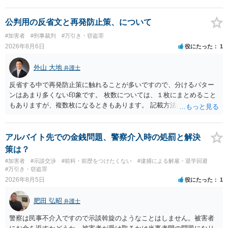
公判用の反省文と再発防止策、について
#加害者
#刑事裁判
#万引き・窃盗罪
2026年8月6日
役にたった
1
外山 大地
弁護士
反省する中で再発防止策に触れることが多いですので、分けるパター
ンはあまり多くない印象です。 枚数については、１枚にまとめること
もありますが、複数枚になるときもあります。 記載方法については、
手書きかどうかで裁判官に与える印象が大きく変わることはないと思
います。 したがいまして、いずれも良いかと考えます。
アルバイト先での金銭問題、警察介入時の処罰と解決
策は？
#加害者
#示談交渉
#前科・前歴をつけたくない
#逮捕による解雇・退学回避
#万引き・窃盗罪
2026年8月5日
役にたった
1
肥田 弘昭
弁護士
警察は民事不介入ですので示談斡旋のようなことはしません。被害者