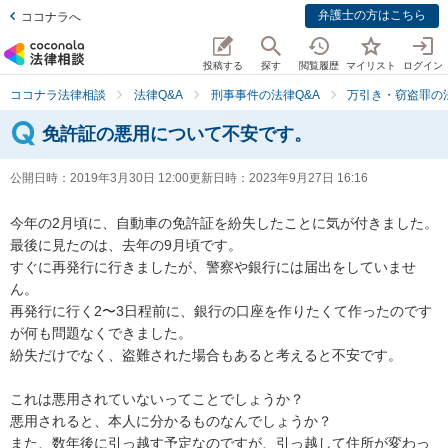
弁護士の方はこちら
ココナラへ
投稿する
探す
閲覧履歴
マイリスト
ログイン
ココナラ法律相談
法律Q&A
刑事事件の法律Q&A
万引き・窃盗罪の法
免許証の悪用について不安です。
公開日時：
2019年3月30日 12:00
更新日時：
2023年9月27日 16:16
今年の2月頃に、自動車の免許証を紛失したことに気が付きました。

最後に見たのは、去年の9月頃です。

すぐに再発行に行きましたが、警察や銀行には届出をしていませ
ん。

再発行に行く2〜3日程前に、銀行の口座を作りたくて作ったのです
が何も問題なくできました。

紛失だけでなく、盗難された場合もあると考えると不安です。

これは悪用されていないってことでしょうか？

悪用されると、本人に分かるものなんでしょうか？

また、数年後に引っ越す予定なのですが、引っ越して住所が変わっ