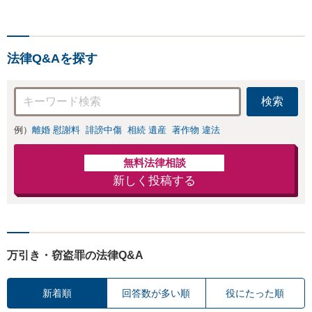
上の豊富な実績！契約の縛
りなし／相談回数無制限／
低コストではじめられるサ
ブスク型企業法務。経験豊
法律Q&Aを探す
富な弁護士が丁寧に対応。
【神田駅4分】
検索
例）
離婚 慰謝料
誹謗中傷
相続 遺産
著作物 違法
無料法律相談
新しく投稿する
万引き・窃盗罪の法律Q&A
新着順
回答数が多い順
役にたった順