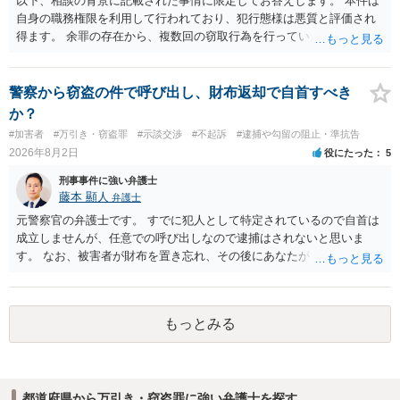
以下、相談の背景に記載された事情に限定してお答えします。 本件は
自身の職務権限を利用して行われており、犯行態様は悪質と評価され
得ます。 余罪の存在から、複数回の窃取行為を行っていたことも悪質
性に加味されます。 また、被害額も窃盗事案としては多額の部類に入
ると思われます。 他方、余罪を含めた全額を弁済していることは、被
害者の経済的損害の回復として有利に斟酌されます。 また、前科前歴
警察から窃盗の件で呼び出し、財布返却で自首すべき
を有しないことも、規範意識が鈍磨しきっているとまでは言えず、有
か？
利な点です。 その他、家族の監督等の情状証拠を適切に提出すること
#加害者
#万引き・窃盗罪
#示談交渉
#不起訴
#逮捕や勾留の阻止・準抗告
で、私見ですが、執行猶予判決を視野に入れることが可能な事案と思
2026年8月2日
役にたった
5
われます。 上記、一つの意見として参考ください。
刑事事件に強い弁護士
藤本 顯人
弁護士
元警察官の弁護士です。 すでに犯人として特定されているので自首は
成立しませんが、任意での呼び出しなので逮捕はされないと思いま
す。 なお、被害者が財布を置き忘れ、その後にあなたがトイレに入
り、再び被害者がトイレに戻ったら財布が無かったような事情がある
と言い逃れはかなり厳しいものと思います。
もっとみる
都道府県から万引き・窃盗罪に強い弁護士を探す