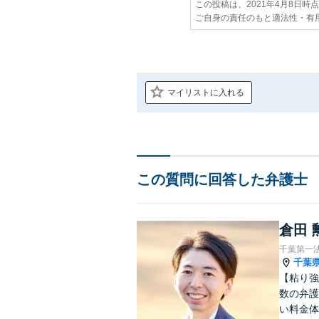
この投稿は、2021年4月8日時
ご自身の責任のもと適法性・有
マイリストに入れる
この質問に回答した弁護士
倉田 
千葉第一
千葉
【粘り強
数の弁護
い料金体