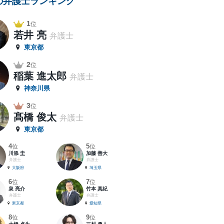
の弁護士ランキング
1
位
若井 亮
弁護士
東京都
2
位
稲葉 進太郎
弁護士
神奈川県
3
位
髙橋 俊太
弁護士
東京都
4
5
位
位
川添 圭
加藤 善大
弁護士
弁護士
大阪府
埼玉県
6
7
位
位
泉 亮介
竹本 真紀
弁護士
弁護士
東京都
愛知県
8
9
位
位