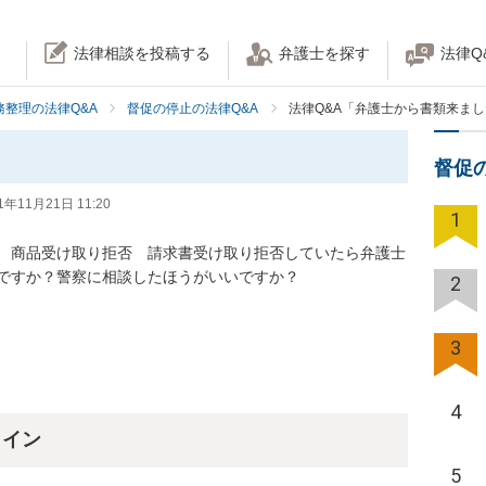
法律相談を投稿する
弁護士を探す
法律Q
務整理の法律Q&A
督促の停止の法律Q&A
法律Q&A「弁護士から書類来ま
督促
1年11月21日 11:20
1
　商品受け取り拒否　請求書受け取り拒否していたら弁護士
ですか？警察に相談したほうがいいですか？
2
3
4
ライン
5