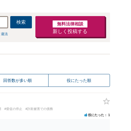
検索
無料法律相談
新しく投稿する
 違法
回答数が多い順
役にたった順
用
#督促の停止
#詐欺被害での債務
役にたった
1