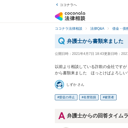
ココナラへ
ココナラ法律相談
法律Q&A
借金・債
弁護士から書類来ました
公開日時：
2021年4月7日 18:43
更新日時：
202
以前より相談している詐欺の会社ですが
から書類来ました　ほっとけばよろしい
しずか さん
督促の停止
名誉毀損
被害者
弁護士からの回答タイム