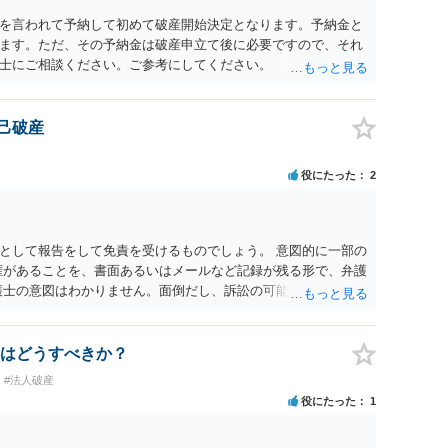
を言われて予納して初めて破産開始決定となります。予納金と
ます。ただ、その予納金は破産申立て後に必要ですので、それ
士にご相談ください。ご参考にしてください。
自己破産
役にたった
2
として報告をして免責を受けるものでしょう。 意図的に一部の
権があることを、書面あるいはメールなど記録が残る形で、弁護
護士の意図はわかりません。面倒だし、訴訟の可能性も低いので
れば悪質です。
はどうすべきか？
#法人破産
役にたった
1