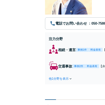
す。まず
電話でお問い合わせ
注力分野
相続・遺言
事例1件
料金表有
交通事故
【弁
事例2件
料金表有
障
方
他1分野を表示
で
を