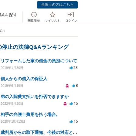
弁護士の方はこちら
&Aを探す
閲覧履歴
マイリスト
ログイン
した」
の停止の法律Q&Aランキング
リフォームした家の借金の負担について
23
2019年1月30日
個人からの借入の保証人
8
2019年6月19日
弟の入院費支払いを拒否できますか
15
2022年9月20日
相手の弁護士費用を払う場合。
16
2020年10月13日
裁判所からの取下通知、今後の対応と債権者の意図