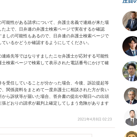
注目
の可能性がある請求について、弁護士名義で連絡が来た場
した上で、日弁連の弁護士検索ページで実在するか確認
すましの可能性もあるので、日弁連の弁護士検索ページで
ているかどうか確認するようにしてください。

の連絡先等ではなりすましたニセ弁護士が応対する可能性
護士検索ページで検索して表示された電話番号にかけて確
件を受任していることが分かった場合、今後、訴訟提起等
で、関係資料をまとめて一度弁護士に相談された方が良い
所から訴状等が届いた場合、答弁書の提出や期日への出頭
主張どおりの請求が裁判上確定してしまう危険があります
2021年4月8日 02:23