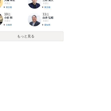
大橋 卓生
三村 勇人
弁護士
弁護士
東京都
東京都
10
11
位
位
小杉 和
白井 弘昭
弁護士
弁護士
京都府
愛知県
もっと見る