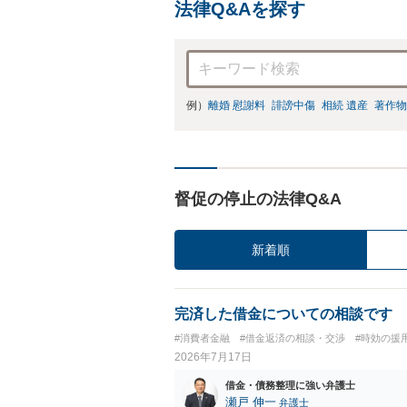
法律Q&Aを探す
例）
離婚 慰謝料
誹謗中傷
相続 遺産
著作物
督促の停止の法律Q&A
新着順
完済した借金についての相談です
#消費者金融
#借金返済の相談・交渉
#時効の援
2026年7月17日
借金・債務整理に強い弁護士
瀬戸 伸一
弁護士