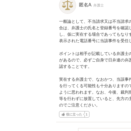
匿名A
弁護士
一般論として、不当請求又は不当請求
合は、弁護士の氏名と登録番号を確認
し、仮に実在する場合であってもなり
表示された電話番号に当該事件を受任し
ポイントは相手が記載している弁護士
があるので、必ずご自身で日弁連の弁
認することです。

実在する弁護士で、なおかつ、当該事
を行ってくる可能性も十分ありますの
ように思われます。なお、今後、裁判
等を行わずに放置していると、先方の
のでご注意ください。
役に立った
1