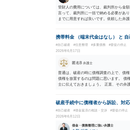
管財人の費用については、裁判所から金額
言って、裁判所に一括で納める必要があり
までに用意すれば良いです。依頼した弁護
携帯料金 （端末代金はなし） と 
#自己破産
#任意整理
#多重債務
#督促の停止
2026年6月17日
匿名B
弁護士
普通は、破産の時に債権調査の上で、債権
債権を放置するのは問題に思います。 債
士に伝えておきましょう。 正直、その弁
時効まで放置すればよいという意味だとす
破産手続中に債権者から訴訟、対応
#自己破産
#借金返済の相談・交渉
#督促の停止
2026年6月12日
借金・債務整理に強い弁護士