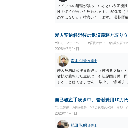
アイフルの処理が誤っているという可能性
性のほうが高いと思われます。 配偶者（
のではないかと推察いたします。 長期間
ため、御主人に法律事務所に相談にいくよ
い事情もあるかもしれないのでおひとりで
状態で配偶者が亡くなると債務を相談者様
愛人契約解消後の返済義務と取り立
の方法もありますが）ため、相談者様にも
#個人・プライベート
#督促の停止
#詐欺被害で
しょうか。
2026年7月14日
森本 偲音
弁護士
愛人契約は公序良俗違反（民法９０条）と
者様が受領した金銭は、不法原因給付（民
することはできません。 以上、ご参考ま
自己破産手続き中、管財費用10万
#自己破産
#多重債務
#借金返済の相談・交渉
2026年7月4日
肥田 弘昭
弁護士