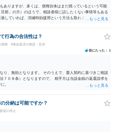
もありますが、多くは、債権自体はまだ残っているという可能
「旦那」の方）のほうで、相談者様に話したくない事情等もある
経過していれば、消滅時効援用という方法も取れる可能性がある
うに説得されてはどうでしょうか。相談者様が一緒だと話せな
行ってもらうほうがいいかもしれません。 配偶者の債務がある
が相続するという状態になる（相続放棄などの亡くなってから
て行為の合法性は？
関係することだとして相談にいくようにお話してみてはどうで
の債務
#借金返済の相談・交渉
役にたった
1
なり、無効となります。 そのうえで、愛人契約に基づきご相談
法７０８条）となりますので、 相手方は当該金銭の返還請求を
でに。
円の分納は可能ですか？
#督促の停止