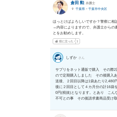
倉田 勲
弁護士
千葉県
>
千葉市中央区
ほっとけばよろしいですか？警察に相談
→内容によりますので、弁護士からの
とをお勧めします。
役に立った
1
しずか
さん
サプリをネット通販で購入　その際2
ので定期購入しました　その後購入あ
送後、２回目以降は1袋あたり2,48
後に２回目として４カ月分の計16袋を
0円(税抜)となります。とあり　こ
不可との事　その後請求書商品受け