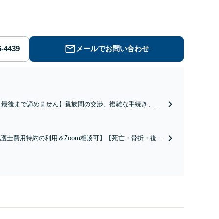
はお気軽にご相談ください。
メールでお問い合わせ
【最後まで諦めません】親族間の交渉、複雑な手続き、全
て対応します！不利な条件で合意してしまう前にご相談く
ださい。【土地・不動産】長期化している問題もできる限
り円滑な交渉へと導きます。事業承継／相続放棄も対応可
護士費用特約の利用＆Zoom相談可】【死亡・骨折・後遺
能。【JR千葉駅近く】駐車場あり
害・むち打ち等】交通事故でご家族がなくなってしまった
やお怪我された方はまずご相談ください。ご自身での対応
は損をしてしまうかもしれません。代わりに交渉・手続き
し、負担を軽減。