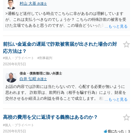
村山 大基
弁護士
>通帳など送付している時点でこちらに非があるのは理解しています
が、これは支払うべきなのでしょうか？ こちらの特殊詐欺の被害を受
けた立場でもあると思うのですが、この場合どういった対処が必要で
しょうか？ →依頼するかどうかは別にして、弁護士に相談に行った方
がいいとは思います。 そもそも、特殊詐欺関係なく旦那さんの行為
は法に触れる可能性もあります。 ＞100万を支払わず穏便に和解する
前払い金返金の遅延で詐欺被害届が出された場合の対
ことは可能でしょうか？ →一般的には難しいです。相談者さんも１０
応方法は？
０万円の被害を受けたとして、１円も払わないで和解したいと言われ
#個人・プライベート
#刑事裁判
たら、 できるだけ重い刑罰を与えて欲しい、と思われるのではない
2026年8月5日
でしょうか。 ＞弁護士さんに入ってもらうことで支払額が下がること
はありますか？ そこはあり得ます、ただ、弁護士費用かけるならその
借金・債務整理に強い弁護士
分賠償に回すことも考えられるので、 兼ね合いは考えてみましょう。
白井 弘昭
弁護士
お話の内容では詐欺には当たらないので、心配する必要が無いように
思われます。 詐欺罪は、欺罔行為（相手を騙す行為）により、財産を
交付させるか経済上の利益を得ることで成立します。 相談者さんは、
お金が返金できないというだけで、何ら相手を騙していません。 です
ので、詐欺罪の実行行為性が無く罪に問うことはできません。 おそら
く、相手が真実を話せば警察も取り合わないと思いますが、虚偽の内
高校の費用を父に返済する義務はあるのか？
容を述べた場合は、捜査はあるかもしれません。 ただし、捜査におい
#個人・プライベート
て、真実を説明すれば、「ちゃんと返しなさいよ」程度の注意で済む
2026年8月5日
役にたった
1