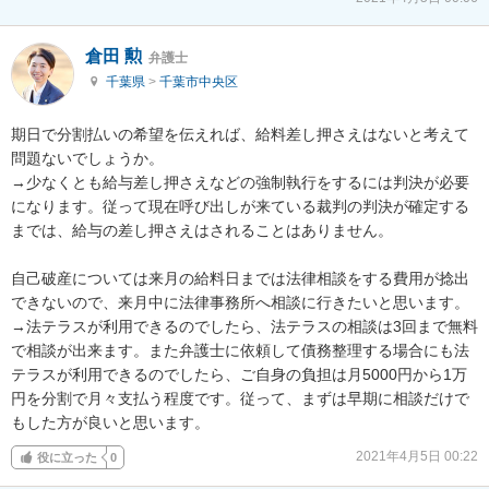
倉田 勲
弁護士
千葉県
>
千葉市中央区
期日で分割払いの希望を伝えれば、給料差し押さえはないと考えて
問題ないでしょうか。

→少なくとも給与差し押さえなどの強制執行をするには判決が必要
になります。従って現在呼び出しが来ている裁判の判決が確定する
までは、給与の差し押さえはされることはありません。

自己破産については来月の給料日までは法律相談をする費用が捻出
できないので、来月中に法律事務所へ相談に行きたいと思います。

→法テラスが利用できるのでしたら、法テラスの相談は3回まで無料
で相談が出来ます。また弁護士に依頼して債務整理する場合にも法
テラスが利用できるのでしたら、ご自身の負担は月5000円から1万
円を分割で月々支払う程度です。従って、まずは早期に相談だけで
もした方が良いと思います。
2021年4月5日 00:22
役に立った
0