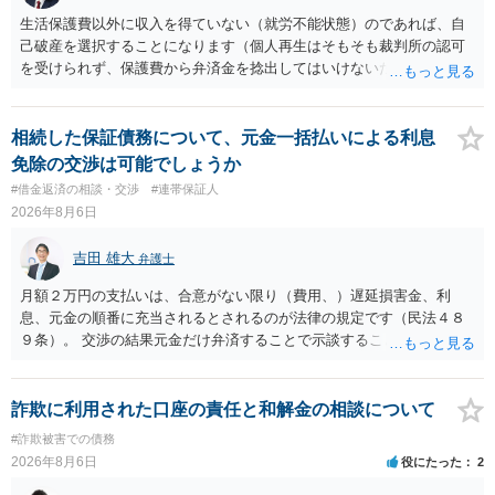
生活保護費以外に収入を得ていない（就労不能状態）のであれば、自
己破産を選択することになります（個人再生はそもそも裁判所の認可
を受けられず、保護費から弁済金を捻出してはいけないため任意整理
という選択肢もありません）。法テラスの法律扶助を利用すれば弁護
士費用は法テラスが負担し、裁判所の予納金等も法テラスが援助して
くれるため、弁護士へ自己破産を任せれば解決します。
相続した保証債務について、元金一括払いによる利息
免除の交渉は可能でしょうか
#借金返済の相談・交渉
#連帯保証人
2026年8月6日
吉田 雄大
弁護士
月額２万円の支払いは、合意がない限り（費用、）遅延損害金、利
息、元金の順番に充当されるとされるのが法律の規定です（民法４８
９条）。 交渉の結果元金だけ弁済することで示談することは、弁護士
が関わる債務整理ではしばしばあることです。公的機関は減額に応じ
ることには消極的なことが多いものの、お近くの弁護士にご依頼しチ
ャレンジなさる意義は十分にあると思います。
詐欺に利用された口座の責任と和解金の相談について
#詐欺被害での債務
2026年8月6日
役にたった
2