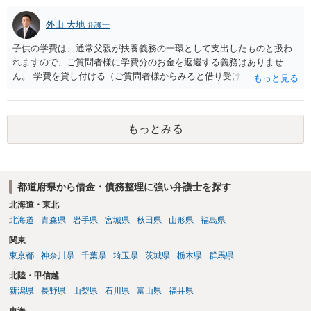
ことだと思われます。 また、返せるお金が無いのであれば、返せない
のは致し方ありません。真摯に分割して支払うことを相手に告げてい
外山 大地
弁護士
くのみでしょう。 以上、ご参考まで。
子供の学費は、通常父親が扶養義務の一環として支出したものと扱わ
れますので、ご質問者様に学費分のお金を返還する義務はありませ
ん。 学費を貸し付ける（ご質問者様からみると借り受ける）といった
合意がない限りは、法的に返す義務があると主張するのは難しいでし
ょう。
もっとみる
都道府県から借金・債務整理に強い弁護士を探す
北海道・東北
北海道
青森県
岩手県
宮城県
秋田県
山形県
福島県
関東
東京都
神奈川県
千葉県
埼玉県
茨城県
栃木県
群馬県
北陸・甲信越
新潟県
長野県
山梨県
石川県
富山県
福井県