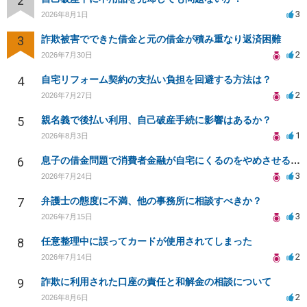
2
3
2026年8月1日
3
詐欺被害でできた借金と元の借金が積み重なり返済困難
2
2026年7月30日
4
自宅リフォーム契約の支払い負担を回避する方法は？
2
2026年7月27日
5
親名義で後払い利用、自己破産手続に影響はあるか？
1
2026年8月3日
6
息子の借金問題で消費者金融が自宅にくるのをやめさせる方法はないですか？
3
2026年7月24日
7
弁護士の態度に不満、他の事務所に相談すべきか？
3
2026年7月15日
8
任意整理中に誤ってカードが使用されてしまった
2
2026年7月14日
9
詐欺に利用された口座の責任と和解金の相談について
2
2026年8月6日