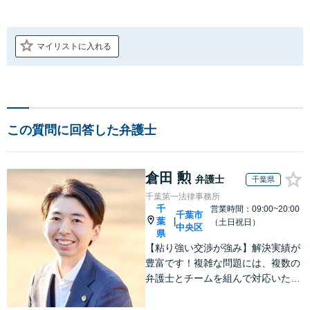
マイリストに入れる
この質問に回答した弁護士
倉田 勲
弁護士
千葉県
千葉第一法律事務所
千
営業時間：09:00~20:00
千葉市
葉
|
（土日祝日）
中央区
県
【粘り強い交渉が強み】解決実績が
豊富です！複雑な問題には、複数の
弁護士とチームを組んで対応いたし
ます。【安心・分かりやすい料金体
系】些細なお悩みにも、丁寧に寄り