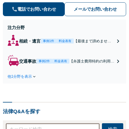
添い、不安を軽減します。まずはお
電話でお問い合わせ
メールでお問い合わせ
気軽にご相談ください。
注力分野
相続・遺言
【最後まで諦めませ
事例1件
料金表有
ん】親族間の交渉、複
雑な手続き、全て対応
します！不利な条件で
交通事故
【弁護士費用特約の利用＆
事例2件
料金表有
合意してしまう前にご
Zoom相談可】【死亡・骨
相談ください。【土
折・後遺障害・むち打ち
地・不動産】長期化し
他1分野を表示
等】交通事故でご家族がな
ている問題もできる限
くなってしまった方やお怪
り円滑な交渉へと導き
我された方はまずご相談く
ます。事業承継／相続
ださい。ご自身での対応で
放棄も対応可能。【JR
は損をしてしまうかもしれ
千葉駅近く】駐車場あ
ません。代わりに交渉・手
り
法律Q&Aを探す
続きをし、負担を軽減。