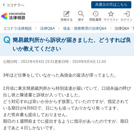
弁護士の方はこちら
ココナラへ
投稿する
探す
閲覧履歴
マイリスト
ログイン
ココナラ法律相談
法律Q&A
借金・債務整理の法律Q&A
法律Q&A
簡易裁判所から訴状が届きました、どうすれば良
いか教えてください
公開日時：
2021年4月4日 23:31
更新日時：
2024年9月4日 11:43
3年ほど仕事をしていなかった為借金の返済が滞ってました。

2月頃に東京簡易裁判所から特別送達が届いていて、口頭弁論の呼び
出し状と陳述書と訴状が入っていました。

どう対応すれば良いか分からず放置していたのですが、指定されて
いる期日が4月8日で、日にちも迫っておりかなり焦ってます。

まだ答弁書も提出しておりません。

期日の１週間前までに提出するように指示があったのですが、期日
まであと４日しかないです。
