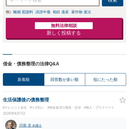
検索
例）
離婚 慰謝料
誹謗中傷
相続 遺産
著作物 違法
無料法律相談
新しく投稿する
借金・債務整理の法律Q&A
新着順
回答数が多い順
役にたった順
生活保護後の債務整理
#クレジット会社
#リボ払い
#借金返済の相談・交渉
#個人・プライベート
2026年8月7日
川添 圭
弁護士