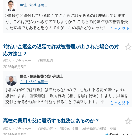
村山 大基
弁護士
>通帳など送付している時点でこちらに非があるのは理解しています
が、これは支払うべきなのでしょうか？ こちらの特殊詐欺の被害を受
けた立場でもあると思うのですが、この場合どういった対処が必要で
しょうか？ →依頼するかどうかは別にして、弁護士に相談に行った方
がいいとは思います。 そもそも、特殊詐欺関係なく旦那さんの行為
は法に触れる可能性もあります。 ＞100万を支払わず穏便に和解する
前払い金返金の遅延で詐欺被害届が出された場合の対
ことは可能でしょうか？ →一般的には難しいです。相談者さんも１０
応方法は？
０万円の被害を受けたとして、１円も払わないで和解したいと言われ
#個人・プライベート
#刑事裁判
たら、 できるだけ重い刑罰を与えて欲しい、と思われるのではない
2026年8月5日
でしょうか。 ＞弁護士さんに入ってもらうことで支払額が下がること
はありますか？ そこはあり得ます、ただ、弁護士費用かけるならその
借金・債務整理に強い弁護士
分賠償に回すことも考えられるので、 兼ね合いは考えてみましょう。
白井 弘昭
弁護士
お話の内容では詐欺には当たらないので、心配する必要が無いように
思われます。 詐欺罪は、欺罔行為（相手を騙す行為）により、財産を
交付させるか経済上の利益を得ることで成立します。 相談者さんは、
お金が返金できないというだけで、何ら相手を騙していません。 です
ので、詐欺罪の実行行為性が無く罪に問うことはできません。 おそら
く、相手が真実を話せば警察も取り合わないと思いますが、虚偽の内
高校の費用を父に返済する義務はあるのか？
容を述べた場合は、捜査はあるかもしれません。 ただし、捜査におい
#個人・プライベート
#督促の停止
#時効の援用
#借金返済の相談・交渉
て、真実を説明すれば、「ちゃんと返しなさいよ」程度の注意で済む
2026年8月5日
役にたった
1