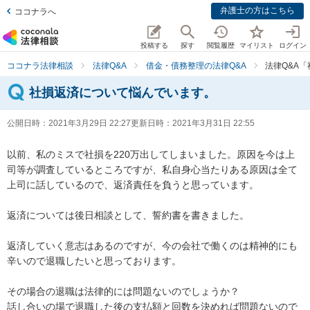
弁護士の方はこちら
ココナラへ
投稿する
探す
閲覧履歴
マイリスト
ログイン
ココナラ法律相談
法律Q&A
借金・債務整理の法律Q&A
法律Q&A
社損返済について悩んでいます。
公開日時：
2021年3月29日 22:27
更新日時：
2021年3月31日 22:55
以前、私のミスで社損を220万出してしまいました。原因を今は上
司等が調査しているところですが、私自身心当たりある原因は全て
上司に話しているので、返済責任を負うと思っています。

返済については後日相談として、誓約書を書きました。

返済していく意志はあるのですが、今の会社で働くのは精神的にも
辛いので退職したいと思っております。

その場合の退職は法律的には問題ないのでしょうか？

話し合いの場で退職した後の支払額と回数を決めれば問題ないので