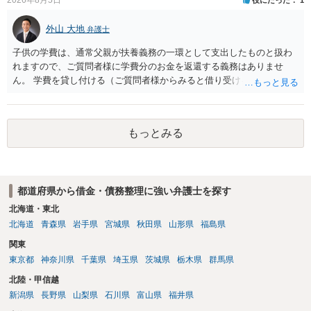
ことだと思われます。 また、返せるお金が無いのであれば、返せない
のは致し方ありません。真摯に分割して支払うことを相手に告げてい
外山 大地
弁護士
くのみでしょう。 以上、ご参考まで。
子供の学費は、通常父親が扶養義務の一環として支出したものと扱わ
れますので、ご質問者様に学費分のお金を返還する義務はありませ
ん。 学費を貸し付ける（ご質問者様からみると借り受ける）といった
合意がない限りは、法的に返す義務があると主張するのは難しいでし
ょう。
もっとみる
都道府県から借金・債務整理に強い弁護士を探す
北海道・東北
北海道
青森県
岩手県
宮城県
秋田県
山形県
福島県
関東
東京都
神奈川県
千葉県
埼玉県
茨城県
栃木県
群馬県
北陸・甲信越
新潟県
長野県
山梨県
石川県
富山県
福井県