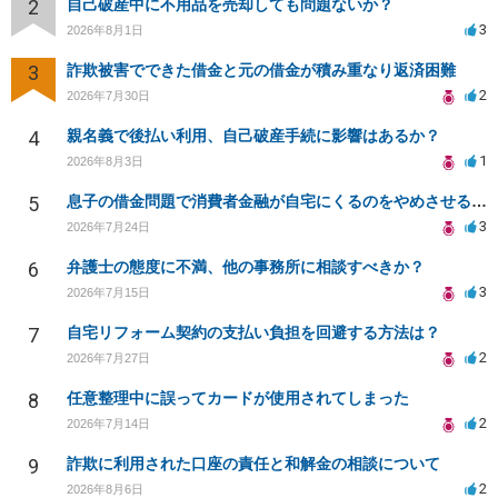
2
自己破産中に不用品を売却しても問題ないか？
3
2026年8月1日
3
詐欺被害でできた借金と元の借金が積み重なり返済困難
2
2026年7月30日
4
親名義で後払い利用、自己破産手続に影響はあるか？
1
2026年8月3日
5
息子の借金問題で消費者金融が自宅にくるのをやめさせる方法はないですか？
3
2026年7月24日
6
弁護士の態度に不満、他の事務所に相談すべきか？
3
2026年7月15日
7
自宅リフォーム契約の支払い負担を回避する方法は？
2
2026年7月27日
8
任意整理中に誤ってカードが使用されてしまった
2
2026年7月14日
9
詐欺に利用された口座の責任と和解金の相談について
2
2026年8月6日