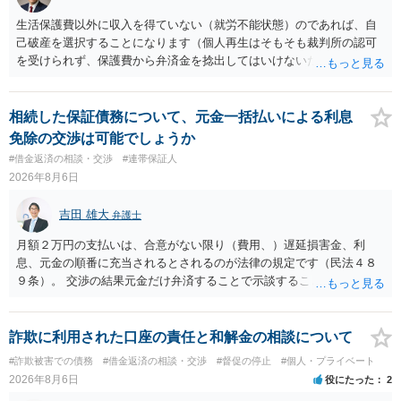
生活保護費以外に収入を得ていない（就労不能状態）のであれば、自
己破産を選択することになります（個人再生はそもそも裁判所の認可
を受けられず、保護費から弁済金を捻出してはいけないため任意整理
という選択肢もありません）。法テラスの法律扶助を利用すれば弁護
士費用は法テラスが負担し、裁判所の予納金等も法テラスが援助して
くれるため、弁護士へ自己破産を任せれば解決します。
相続した保証債務について、元金一括払いによる利息
免除の交渉は可能でしょうか
#借金返済の相談・交渉
#連帯保証人
2026年8月6日
吉田 雄大
弁護士
月額２万円の支払いは、合意がない限り（費用、）遅延損害金、利
息、元金の順番に充当されるとされるのが法律の規定です（民法４８
９条）。 交渉の結果元金だけ弁済することで示談することは、弁護士
が関わる債務整理ではしばしばあることです。公的機関は減額に応じ
ることには消極的なことが多いものの、お近くの弁護士にご依頼しチ
ャレンジなさる意義は十分にあると思います。
詐欺に利用された口座の責任と和解金の相談について
#詐欺被害での債務
#借金返済の相談・交渉
#督促の停止
#個人・プライベート
2026年8月6日
役にたった
2