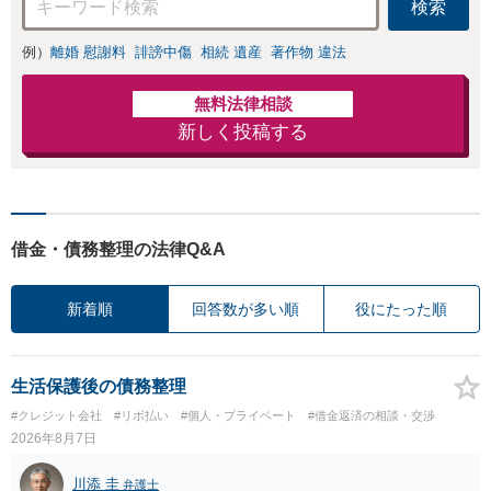
検索
例）
離婚 慰謝料
誹謗中傷
相続 遺産
著作物 違法
無料法律相談
新しく投稿する
借金・債務整理の法律Q&A
新着順
回答数が多い順
役にたった順
生活保護後の債務整理
#クレジット会社
#リボ払い
#個人・プライベート
#借金返済の相談・交渉
2026年8月7日
川添 圭
弁護士