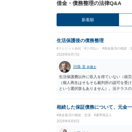
借金・債務整理の法律Q&A
新着順
生活保護後の債務整理
#クレジット会社
#リボ払い
#借金返済の相談・
2026年8月7日
川添 圭
弁護士
生活保護費以外に収入を得ていない（就労
（個人再生はそもそも裁判所の認可を受け
という選択肢もありません）。法テラスの
の予納金等も法テラスが援助してくれるた
相続した保証債務について、元金一
#借金返済の相談・交渉
#連帯保証人
2026年8月6日