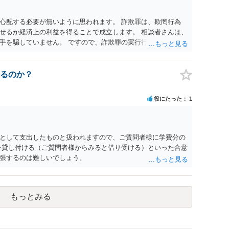
心配する必要が無いように思われます。 詐欺罪は、欺罔行為
せるか経済上の利益を得ることで成立します。 相談者さんは、
手を騙していません。 ですので、詐欺罪の実行行為性が無く罪
手が真実を話せば警察も取り合わないと思いますが、虚偽の内容
ん。 ただし、捜査において、真実を説明すれば、「ちゃんと返
われます。 また、返せるお金が無いのであれば、返せないのは
るのか？
ことを相手に告げていくのみでしょう。 以上、ご参考まで。
役にたった
1
として支出したものと扱われますので、ご質問者様に学費分の
を貸し付ける（ご質問者様からみると借り受ける）といった合意
張するのは難しいでしょう。
もっとみる