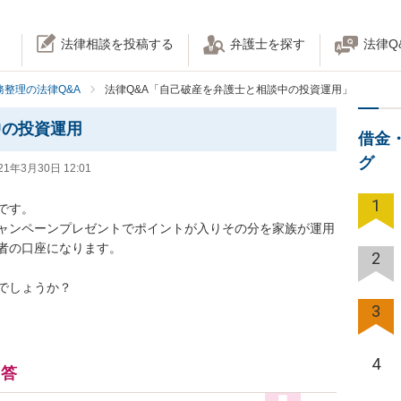
法律相談を投稿する
弁護士を探す
法律Q
務整理の法律Q&A
法律Q&A「自己破産を弁護士と相談中の投資運用」
中の投資運用
借金
グ
21年3月30日 12:01
1
。

ャンペーンプレゼントでポイントが入りその分を家族が運用
の口座になります。

2
でしょうか？
3
4
回答