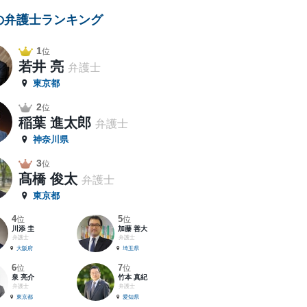
の弁護士ランキング
1
位
若井 亮
弁護士
東京都
2
位
稲葉 進太郎
弁護士
神奈川県
3
位
髙橋 俊太
弁護士
東京都
4
5
位
位
川添 圭
加藤 善大
弁護士
弁護士
大阪府
埼玉県
6
7
位
位
泉 亮介
竹本 真紀
弁護士
弁護士
東京都
愛知県