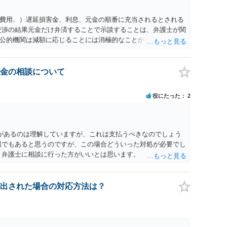
費用、）遅延損害金、利息、元金の順番に充当されるとされる
交渉の結果元金だけ弁済することで示談することは、弁護士が関
公的機関は減額に応じることには消極的なことが多いものの、
る意義は十分にあると思います。
金の相談について
役にたった
2
があるのは理解していますが、これは支払うべきなのでしょう
場でもあると思うのですが、この場合どういった対処が必要でし
、弁護士に相談に行った方がいいとは思います。 そもそも、
れる可能性もあります。 ＞100万を支払わず穏便に和解するこ
いです。相談者さんも１００万円の被害を受けたとして、１円も
できるだけ重い刑罰を与えて欲しい、と思われるのではないでし
出された場合の対応方法は？
とで支払額が下がることはありますか？ そこはあり得ます、た
すことも考えられるので、 兼ね合いは考えてみましょう。