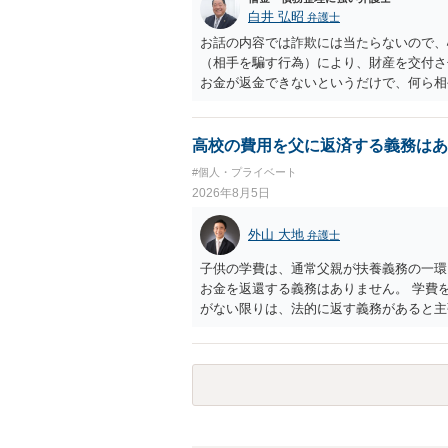
白井 弘昭
弁護士
お話の内容では詐欺には当たらないので、
（相手を騙す行為）により、財産を交付さ
お金が返金できないというだけで、何ら相
に問うことはできません。 おそらく、相
を述べた場合は、捜査はあるかもしれませ
しなさいよ」程度の注意で済むことだと思
高校の費用を父に返済する義務はあ
致し方ありません。真摯に分割して支払う
#個人・プライベート
2026年8月5日
外山 大地
弁護士
子供の学費は、通常父親が扶養義務の一環
お金を返還する義務はありません。 学費
がない限りは、法的に返す義務があると主