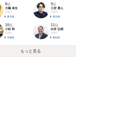
8
9
位
位
大橋 卓生
三村 勇人
弁護士
弁護士
東京都
東京都
10
11
位
位
小杉 和
白井 弘昭
弁護士
弁護士
京都府
愛知県
もっと見る