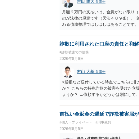
吉田 雄大
弁護士
月額２万円の支払いは、合意がない限り（
のが法律の規定です（民法４８９条）。 
わる債務整理ではしばしばあることです。
お近くの弁護士にご依頼しチャレンジなさ
詐欺に利用された口座の責任と和解
#詐欺被害での債務
2026年8月6日
村山 大基
弁護士
>通帳など送付している時点でこちらに非
か？ こちらの特殊詐欺の被害を受けた立
ょうか？ →依頼するかどうかは別にして
特殊詐欺関係なく旦那さんの行為は法に触
とは可能でしょうか？ →一般的には難し
払わないで和解したいと言われたら、 
前払い金返金の遅延で詐欺被害届が
ょうか。 ＞弁護士さんに入ってもらうこ
#個人・プライベート
#刑事裁判
だ、弁護士費用かけるならその分賠償に回
2026年8月5日
借金・債務整理に強い弁護士