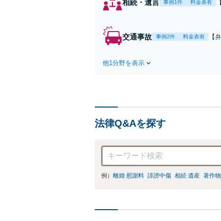
相続・遺言
事例1件
料金表有
交通事故
【弁
事例2件
料金表有
障
方
他1分野を表示
で
を
法律Q&Aを探す
例）
離婚 慰謝料
誹謗中傷
相続 遺産
著作物