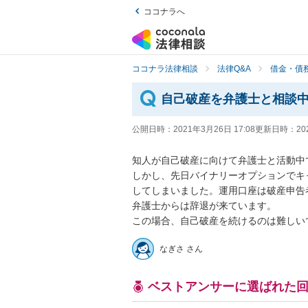
ココナラへ
ココナラ法律相談
法律Q&A
借金・債
自己破産を弁護士と相談
公開日時：
2021年3月26日 17:08
更新日時：
20
知人が自己破産に向けて弁護士と活動中です
しかし、先日バイナリーオプションでキ
してしまいました。運用口座は破産申告者
弁護士からは辞退が来ています。

この場合、自己破産を続けるのは難しい
なぎさ さん
ベストアンサーに選ばれた