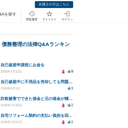
弁護士の方はこちら
&Aを探す
閲覧履歴
マイリスト
ログイン
・債務整理の法律Q&Aランキン
自己破産申請前にお金を
8
2026年7月22日
自己破産中に不用品を売却しても問題ないか？
3
2026年8月1日
詐欺被害でできた借金と元の借金が積み重なり返済困難
2
2026年7月30日
自宅リフォーム契約の支払い負担を回避する方法は？
2
2026年7月27日