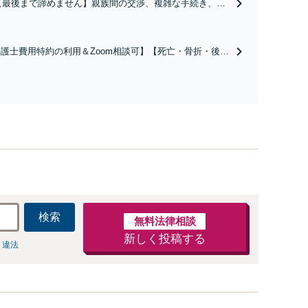
【最後まで諦めません】親族間の交渉、複雑な手続き、全
て対応します！不利な条件で合意してしまう前にご相談く
ださい。【土地・不動産】長期化している問題もできる限
り円滑な交渉へと導きます。事業承継／相続放棄も対応可
護士費用特約の利用＆Zoom相談可】【死亡・骨折・後遺
能。【JR千葉駅近く】駐車場あり
害・むち打ち等】交通事故でご家族がなくなってしまった
やお怪我された方はまずご相談ください。ご自身での対応
は損をしてしまうかもしれません。代わりに交渉・手続き
し、負担を軽減。
検索
無料法律相談
新しく投稿する
 違法