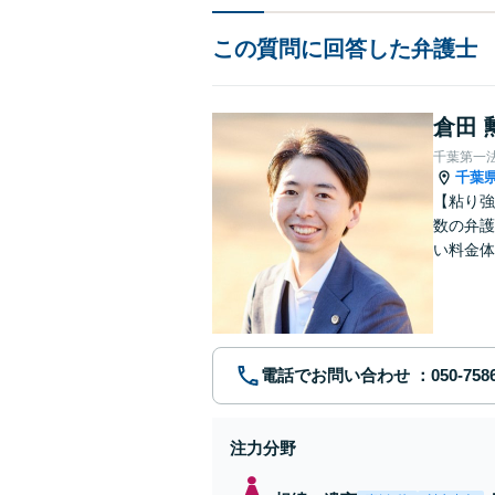
この質問に回答した弁護士
倉田 
千葉第一
千葉
【粘り強
数の弁護
い料金体
す。まず
電話でお問い合わせ
注力分野