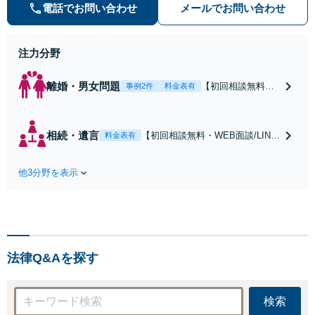
数。オーダーメイドのサービスで問
電話でお問い合わせ
メールでお問い合わせ
題解決や事業の推進を強力にサポー
ト【宝塚駅徒歩2分｜電話・WEB面
談で全国対応】
注力分野
離婚・男女問題
【初回相談無料・
事例2件
料金表有
WEB面談/LINE相
談可】Google口コ
ミ★4.5【離婚・不
相続・遺言
【初回相談無料・WEB面談/LINE
料金表有
倫の早期解決】
相談可】Google口コミ★4.5【宝
「不利な結果にな
塚駅2分】相続トラブルを多数取
らないように」慰
他3分野を表示
り扱う実績と経験のある弁護士が
謝料・親権・財産
最適な解決策をご提案します。遺
分与、地域密着の
産分割協議の代理や遺言書の作
相談しやすい法律
成、相続放棄はお任せください
事務所でオーダー
【地域密着】
メイドの「後悔し
ない」解決を【夜
法律Q&Aを探す
間休日対応】
検索