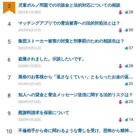
3
児童ポルノ問題での示談金と法的対応についての相談
28
2021年7月30日
4
マッチングアプリでの脅迫被害への法的対処法とは？
36
2019年5月17日
5
集団ストーカー被害の対策と刑事罰のための相談先は？
37
2021年6月11日
6
盗撮されました。示談したいです。
28
2020年7月25日
7
風俗のお客様から「返さなくていい」ともらったお金の返済を強要されています
33
2018年3月14日
8
知人への貸金と脅迫メッセージ送信に関する法的リスクは？
20
2024年8月18日
9
慰謝料請求を保留について
14
2020年9月23日
10
不倫相手から命に関わるような脅しを受け、恐怖から精神的にまいっています。