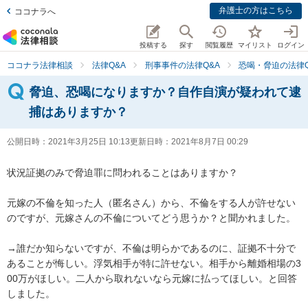
弁護士の方はこちら
ココナラへ
投稿する
探す
閲覧履歴
マイリスト
ログイン
ココナラ法律相談
法律Q&A
刑事事件の法律Q&A
恐喝・脅迫の法律Q
脅迫、恐喝になりますか？自作自演が疑われて逮
捕はありますか？
公開日時：
2021年3月25日 10:13
更新日時：
2021年8月7日 00:29
状況証拠のみで脅迫罪に問われることはありますか？

元嫁の不倫を知った人（匿名さん）から、不倫をする人が許せない
のですが、元嫁さんの不倫についてどう思うか？と聞かれました。

→誰だか知らないですが、不倫は明らかであるのに、証拠不十分で
あることが悔しい。浮気相手が特に許せない。相手から離婚相場の3
00万がほしい。二人から取れないなら元嫁に払ってほしい。と回答
しました。
