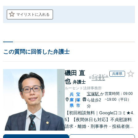
マイリストに入れる
この質問に回答した弁護士
磯田 直
兵庫県
インタビュ
ーを見る
也
弁護士
ルーセント法律事務所
宝塚駅
か
営業時間：09:00
兵
宝
~19:00（平日）
庫
塚
ら徒歩2
|
県
市
分
【初回相談無料｜Google口コミ★4.
5】【夜間休日も対応】不貞慰謝料
請求・離婚・刑事事件・投稿者側発
信者情報開示請求の実績・経験多