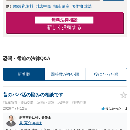
例）
離婚 慰謝料
誹謗中傷
相続 遺産
著作物 違法
無料法律相談
新しく投稿する
恐喝・脅迫の法律Q&A
新着順
回答数が多い順
役にたった順
昔のパパ活の悩みの相談です
#児童買春・援助交際
#恐喝・脅迫
#被害者
#特殊詐欺
2026年7月12日
役にたった
2
刑事事件に強い弁護士
泉 亮介
弁護士