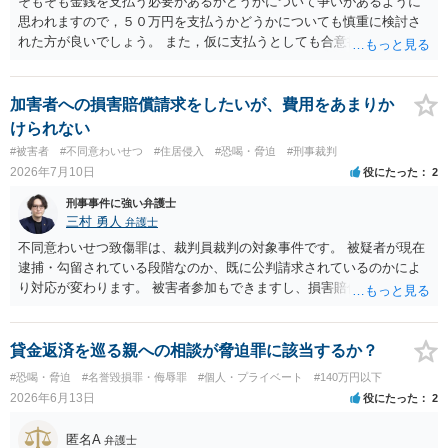
そもそも金銭を支払う必要があるかどうかについて争いがあるように
思われますので，５０万円を支払うかどうかについても慎重に検討さ
れた方が良いでしょう。 また，仮に支払うとしても合意書を交わし，
清算条項等を入れた上で，相手との関係をしっかりと断てるように書
面を作成したうえで支払いをする必要があるでしょう。 一度弁護士に
相談をされた方が良いかと思われます。
加害者への損害賠償請求をしたいが、費用をあまりか
けられない
#被害者
#不同意わいせつ
#住居侵入
#恐喝・脅迫
#刑事裁判
2026年7月10日
役にたった
2
刑事事件に強い弁護士
三村 勇人
弁護士
不同意わいせつ致傷罪は、裁判員裁判の対象事件です。 被疑者が現在
逮捕・勾留されている段階なのか、既に公判請求されているのかによ
り対応が変わります。 被害者参加もできますし、損害賠償命令制度も
刑事和解も活用できます。 私なら、被告人本人だけでなく、親族等の
第三者を保証人とする内容で債務名義を取得できるの、まずは刑事和
解を検討します。 弁護士に依頼せず、ご自身で手続きを進めることは
貸金返済を巡る親への相談が脅迫罪に該当するか？
できますが、経験上うまくいった例をみたことがありません。 弁護士
#恐喝・脅迫
#名誉毀損罪・侮辱罪
#個人・プライベート
#140万円以下
へご相談されることをお勧めはいたします。 ※余談ですが、被害者通
2026年6月13日
役にたった
2
知を依頼すると現在の検察庁での捜査進行や公判期日を知ることがで
きますので、送致後であれば検察庁に電話してみてください。
匿名A
弁護士