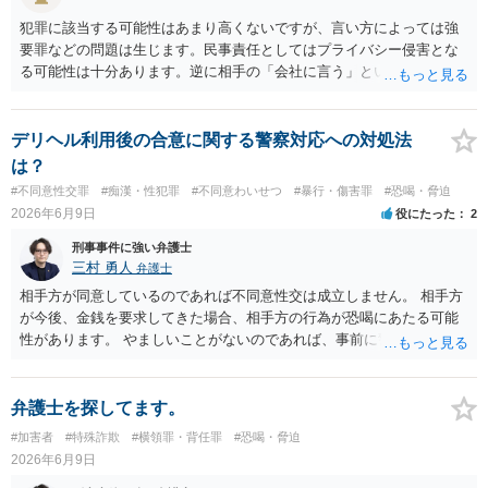
犯罪に該当する可能性はあまり高くないですが、言い方によっては強
要罪などの問題は生じます。民事責任としてはプライバシー侵害とな
る可能性は十分あります。逆に相手の「会社に言う」という発言は脅
迫の可能性はあります。ただ、この種のトラブルでは警察は動かない
（双方の主張ともに取り合わない）でしょう。 返済がなされないので
あれば訴訟や支払督促など法的措置を取るべきというのが法律相談と
デリヘル利用後の合意に関する警察対応への対処法
しての模範解答となります。「親に言う」という行為が犯罪に該当し
は？
ないとしても、本件のように余計なトラブルを招き、相手が反発して
#不同意性交罪
#痴漢・性犯罪
#不同意わいせつ
#暴行・傷害罪
#恐喝・脅迫
任意の返済が期待できなくなり、事情によっては不法行為を主張され
2026年6月9日
役にたった
2
て事実上相殺（減額）となってしまうリスクもあり、何の得にもなり
ません。
刑事事件に強い弁護士
三村 勇人
弁護士
相手方が同意しているのであれば不同意性交は成立しません。 相手方
が今後、金銭を要求してきた場合、相手方の行為が恐喝にあたる可能
性があります。 やましいことがないのであれば、事前に警察に相談す
るのも良いかと思われます。
弁護士を探してます。
#加害者
#特殊詐欺
#横領罪・背任罪
#恐喝・脅迫
2026年6月9日