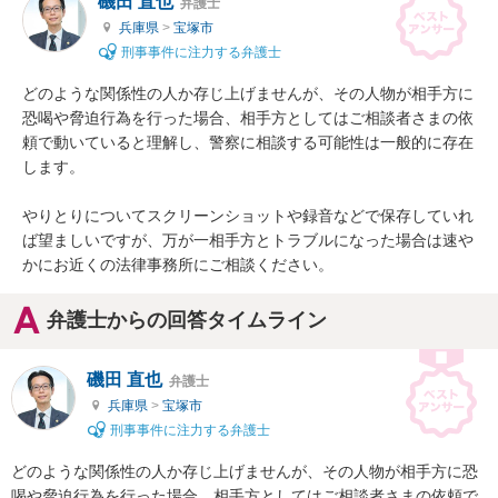
磯田 直也
弁護士
兵庫県
>
宝塚市
刑事事件に注力する弁護士
どのような関係性の人か存じ上げませんが、その人物が相手方に
恐喝や脅迫行為を行った場合、相手方としてはご相談者さまの依
頼で動いていると理解し、警察に相談する可能性は一般的に存在
します。

やりとりについてスクリーンショットや録音などで保存していれ
ば望ましいですが、万が一相手方とトラブルになった場合は速や
かにお近くの法律事務所にご相談ください。
弁護士からの回答タイムライン
磯田 直也
弁護士
兵庫県
>
宝塚市
刑事事件に注力する弁護士
どのような関係性の人か存じ上げませんが、その人物が相手方に恐
喝や脅迫行為を行った場合、相手方としてはご相談者さまの依頼で