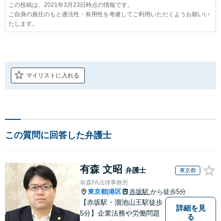
この投稿は、2021年3月23日時点の情報です。
ご自身の責任のもと適法性・有用性を考慮してご利用いただくようお願いい
たします。
マイリストに入れる
この質問に回答した弁護士
有森 文昭
弁護士
東京都
有森FA法律事務所
東京都
港区
赤坂駅
から徒歩5分
|
【赤坂駅・溜池山王駅徒歩
詳細を見
5分】企業法務や労働問題
る