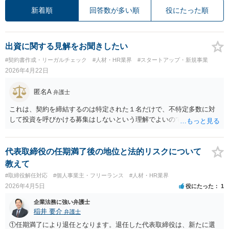
新着順
回答数が多い順
役にたった順
出資に関する見解をお聞きしたい
#契約書作成・リーガルチェック
#人材・HR業界
#スタートアップ・新規事業
2026年4月22日
匿名A
弁護士
これは、契約を締結するのは特定された１名だけで、不特定多数に対
して投資を呼びかける募集はしないという理解でよいのでしょうか？
代表取締役の任期満了後の地位と法的リスクについて
教えて
#取締役解任対応
#個人事業主・フリーランス
#人材・HR業界
2026年4月5日
役にたった
1
企業法務に強い弁護士
稲井 要介
弁護士
①任期満了により退任となります。退任した代表取締役は、新たに選