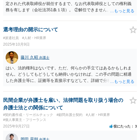
定された代表取締役が就任するまで、なお代表取締役としての権利義
務を有します（会社法351条１項）。 ②解任できません。 ③金融機関
や取引先より、後任の代表取締役はいつ選任されるか、と指摘される
可能性があります。また、権利義務代表取締役であっても、第三者か
ら損害賠償請求を受けるリスクがあります（会社法429条１項）。
選考理由の開示について
#派遣社員
#人材・HR業界
2025年10月9日
藤川 久昭
弁護士
はい、法的権利はないです。ただ、何らかの手立てはあるかもしれま
せん。どうしてもどうしても納得いかなければ、この手の問題に精通
した弁護士等に、証拠等を直接示すなどして、詳細で分析していただ
くのが良いと思われます。良い解決になりますよう祈念しておりま
す。
民間企業が弁護士を雇い、法律問題を取り扱う場合の
弁護士法との関係について
#契約書作成・リーガルチェック
#顧問弁護士契約
#人材・HR業界
#個人事業主・フリーランス
2025年9月27日
役にたった
3
岡田 晃朝
弁護士