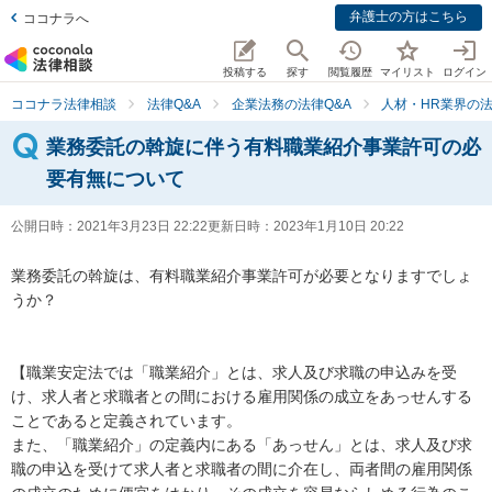
弁護士の方はこちら
ココナラへ
投稿する
探す
閲覧履歴
マイリスト
ログイン
ココナラ法律相談
法律Q&A
企業法務の法律Q&A
人材・HR業界の法
業務委託の斡旋に伴う有料職業紹介事業許可の必
要有無について
公開日時：
2021年3月23日 22:22
更新日時：
2023年1月10日 20:22
業務委託の斡旋は、有料職業紹介事業許可が必要となりますでしょ
うか？

【職業安定法では「職業紹介」とは、求人及び求職の申込みを受
け、求人者と求職者との間における雇用関係の成立をあっせんする
ことであると定義されています。

また、「職業紹介」の定義内にある「あっせん」とは、求人及び求
職の申込を受けて求人者と求職者の間に介在し、両者間の雇用関係