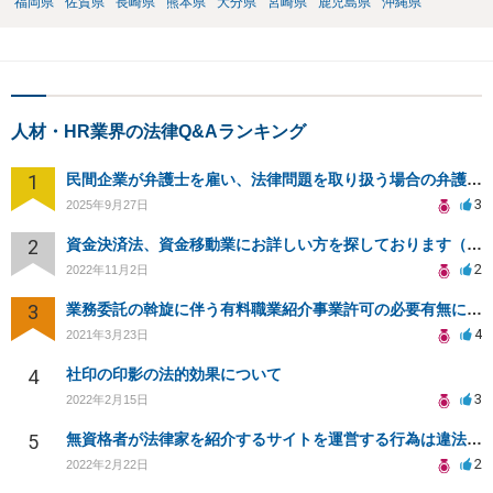
福岡県
佐賀県
長崎県
熊本県
大分県
宮崎県
鹿児島県
沖縄県
人材・HR業界の法律Q&Aランキング
1
民間企業が弁護士を雇い、法律問題を取り扱う場合の弁護士法との関係について
3
2025年9月27日
2
資金決済法、資金移動業にお詳しい方を探しております（投げ銭システム開発中です）
2
2022年11月2日
3
業務委託の斡旋に伴う有料職業紹介事業許可の必要有無について
4
2021年3月23日
4
社印の印影の法的効果について
3
2022年2月15日
5
無資格者が法律家を紹介するサイトを運営する行為は違法でしょうか？
2
2022年2月22日