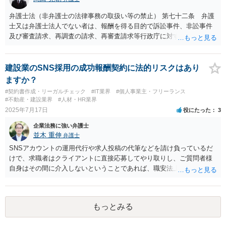
弁護士法（非弁護士の法律事務の取扱い等の禁止） 第七十二条 弁護
士又は弁護士法人でない者は、報酬を得る目的で訴訟事件、非訟事件
及び審査請求、再調査の請求、再審査請求等行政庁に対する不服申立
事件その他一般の法律事件に関して鑑定、代理、仲裁若しくは和解そ
の他の法律事務を取り扱い、又はこれらの周旋をすることを業とする
ことができない。ただし、この法律又は他の法律に別段の定めがある
建設業のSNS採用の成功報酬契約に法的リスクはあり
場合は、この限りでない。 で、自身がする場合だけでなく、弁護士で
ますか？
ないものに、あっせんしたりすることも違法ですから、問題になるか
#契約書作成・リーガルチェック
#IT業界
#個人事業主・フリーランス
と思います。
#不動産・建設業界
#人材・HR業界
2025年7月17日
役にたった
3
企業法務に強い弁護士
並木 重伸
弁護士
SNSアカウントの運用代行や求人投稿の代筆などを請け負っているだ
けで、求職者はクライアントに直接応募してやり取りし、ご質問者様
自身はその間に介入しないということであれば、職安法上の「募集情
報等提供事業」にとどまり、「有料職業紹介」には該当しないと考え
られます。 求職者の情報を収集する場合は「特定募集情報等提供事
業」に該当して届出が必要になりますが、ご質問内容を見る限りそれ
もっとみる
にも該当しないと思われます。