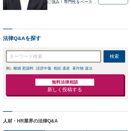
に強み！専門性をベースに
ビジネス感覚も備えた良質
なリーガルサービスをご提
供します【貿易トラブルの
相談実績100件以上】【通
関士資格を保有】【夜間・
法律Q&Aを探す
休日対応可能】
検索
例）
離婚 慰謝料
誹謗中傷
相続 遺産
著作物 違法
無料法律相談
新しく投稿する
人材・HR業界の法律Q&A