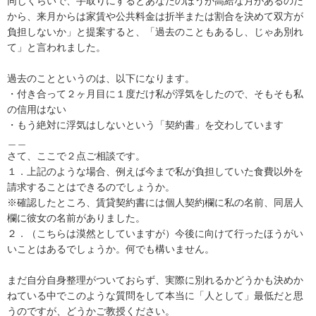
同じくらいで、手取りにするとあなたのほうが高給な月があるのだ
から、来月からは家賃や公共料金は折半または割合を決めて双方が
負担しないか」と提案すると、「過去のこともあるし、じゃあ別れ
て」と言われました。

過去のことというのは、以下になります。

・付き合って２ヶ月目に１度だけ私が浮気をしたので、そもそも私
の信用はない

・もう絶対に浮気はしないという「契約書」を交わしています

＿＿

さて、ここで２点ご相談です。

１．上記のような場合、例えば今まで私が負担していた食費以外を
請求することはできるのでしょうか。

※確認したところ、賃貸契約書には個人契約欄に私の名前、同居人
欄に彼女の名前がありました。

２．（こちらは漠然としていますが）今後に向けて行ったほうがい
いことはあるでしょうか。何でも構いません。

まだ自分自身整理がついておらず、実際に別れるかどうかも決めか
ねている中でこのような質問をして本当に「人として」最低だと思
うのですが、どうかご教授ください。
