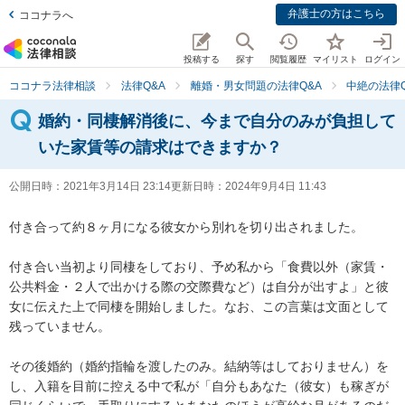
弁護士の方はこちら
ココナラへ
投稿する
探す
閲覧履歴
マイリスト
ログイン
ココナラ法律相談
法律Q&A
離婚・男女問題の法律Q&A
中絶の法律Q
婚約・同棲解消後に、今まで自分のみが負担して
いた家賃等の請求はできますか？
公開日時：
2021年3月14日 23:14
更新日時：
2024年9月4日 11:43
付き合って約８ヶ月になる彼女から別れを切り出されました。

付き合い当初より同棲をしており、予め私から「食費以外（家賃・
公共料金・２人で出かける際の交際費など）は自分が出すよ」と彼
女に伝えた上で同棲を開始しました。なお、この言葉は文面として
残っていません。

その後婚約（婚約指輪を渡したのみ。結納等はしておりません）を
し、入籍を目前に控える中で私が「自分もあなた（彼女）も稼ぎが