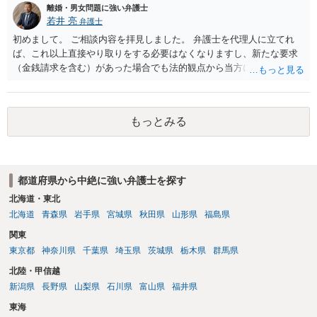
離婚・男女問題に強い弁護士
若井 亮
弁護士
初めまして。 ご相談内容を拝見しました。 弁護士を代理人に立てれ
ば、これ以上直接やり取りをする必要はなくなりますし、新たな要求
（金銭請求を含む）があった場合でも法的観点から当方に支払うべき
義務があるのかを精査し、回答することができます。 代理人を立てな
いのであれば、基本的にはご自身で対応していくことになります。 こ
れ以上の要求を回避するためには、合意内容を書面しておくことで
もっとみる
す。 特に重要な点としては、合意事項以外には貸し借りが無いことを
確認する条項（清算条項）をきちんと盛り込んでおくことです。 お金
を払うにしても、紛争が蒸し返されないよう、合意書を作成して取り
交わすようにしてください。
都道府県から中絶に強い弁護士を探す
北海道・東北
北海道
青森県
岩手県
宮城県
秋田県
山形県
福島県
関東
東京都
神奈川県
千葉県
埼玉県
茨城県
栃木県
群馬県
北陸・甲信越
新潟県
長野県
山梨県
石川県
富山県
福井県
東海