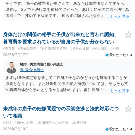
そうです。 第一の被害者が奥さんで、あなたは加害者なんですから。
現在は、2人で不法行為を積極的にやった、あげくにその共同不法行為
者同士で、揉めてる状況です。 知らずに騙されたならともか
く・・・。 それでも経緯を考えれば多少は、その男よりは同情できる
というだけですから。
身体だけの関係の相手に子供が出来たと言われ認知、
養育費を要求されているが自身の子供か分からない
#養育費
#不倫慰謝料
#異性関係(不貞等)
#婚外の妊娠
#子の認知
#中絶
2026年7月17日
役にたった
3
離婚・男女問題に強い弁護士
泉 亮介
弁護士
まずはDNA鑑定等を通してご自身の子なのかどうかを確認することが
必要となります。 また妊娠期間中の収入補償については、そもそも支
払義務自体から争いとなるかと思われます。仮に自身の子であったと
して、そのことから当然に補償義務が発生するものではありません。
相手に弁護士がついているということであれば、依頼をするかしない
かは別として一度ご自身も個別に弁護士に相談をされたほうが良いで
未成年の息子の妊娠問題での示談交渉と法的対応につ
しょう。
いて相談
#中絶
#婚外の妊娠
#慰謝料請求された側
#親族関係
2026年7月10日
役にたった
4