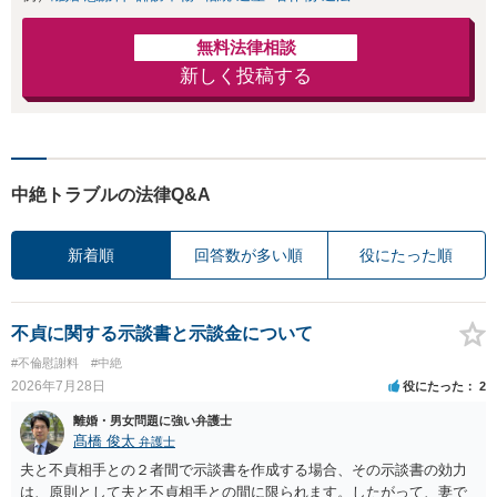
無料法律相談
新しく投稿する
中絶トラブルの法律Q&A
新着順
回答数が多い順
役にたった順
不貞に関する示談書と示談金について
#不倫慰謝料
#中絶
2026年7月28日
役にたった
2
離婚・男女問題に強い弁護士
髙橋 俊太
弁護士
夫と不貞相手との２者間で示談書を作成する場合、その示談書の効力
は、原則として夫と不貞相手との間に限られます。したがって、妻で