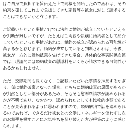
はご自身で負担する旨伝えた上で同棲を開始したのであれば、その
約束を覆してこれまで負担してきた家賃等を彼女に対して請求する
ことはできないかと存じます。

ご記載いただいた事情だけでは法的に婚約が成立していたといえる
か判断が難しいですが、たとえばご両親や親族に婚約者として紹介
していたといった事情があれば、婚約の成立が認められる可能性が
高まるかと存じます。婚約が成立していると判断されれば、今後、
彼女が一方的に婚約破棄を告げてきた場合、具体的な事実関係次第
では、理論的には婚約破棄の慰謝料をいくらか請求できる可能性が
あるかもしれません。

ただ、交際期間も長くなく、ご記載いただいた事情を拝見するかぎ
り、仮に婚約破棄となった場合、どちらに婚約破棄の原因があるか
が判然としない部分があるため、そもそも慰謝料請求が認められる
かが不明であり、なおかつ、認められたとしても比較的少額である
ことが見込まれるように思われますので、婚約解消で話を進められ
るのであれば、できるだけ彼女との交渉にエネルギーを使わずに次
のお相手を探すことにお気持ちを切り替えた方が得策のように感じ
られます。