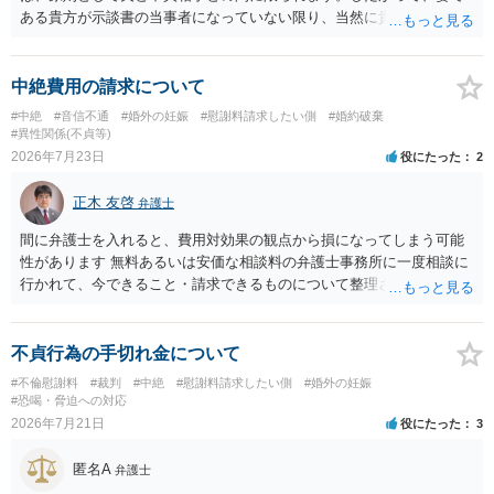
ある貴方が示談書の当事者になっていない限り、当然に貴方の不貞慰
謝料請求権が消滅するわけではありません。もっとも、後日の争いを
避けるためには、示談書の中に「本示談は夫と不貞相手との間の清算
に限るものであり、妻の不貞相手に対する慰謝料請求権を放棄・制限
中絶費用の請求について
するものではない」旨を明記しておく方が安全です。また、清算条項
#中絶
#音信不通
#婚外の妊娠
#慰謝料請求したい側
#婚約破棄
を入れる場合にも、「夫と不貞相手との間に限る」と対象を明確にす
#異性関係(不貞等)
べきです。 他方、不貞相手が夫から示談金を受け取る場合、その名目
2026年7月23日
役にたった
2
や内容によっては、後に貴方が不貞相手へ慰謝料請求する際、不貞相
手側から「すでに夫との間で一定の清算がされている」「夫側から支
正木 友啓
弁護士
払を受けた」などと（その当否は別として）反論等されてこじれてし
まう可能性があります。そのため、示談金の趣旨、清算対象、妻の請
間に弁護士を入れると、費用対効果の観点から損になってしまう可能
求権への影響を明確にしておくことが重要です。示談金１８０万円の
性があります 無料あるいは安価な相談料の弁護士事務所に一度相談に
妥当性については、中絶、精神的苦痛、通院・治療の有無、診断内
行かれて、今できること・請求できるものについて整理されるのがよ
容、夫の説明内容、妊娠・中絶に至る経緯等によって変わります。中
いかと思います
絶について双方同意があったとしても、身体的・精神的負担が考慮さ
れることはありますが、夫が当初から離婚できないと伝えていた事情
不貞行為の手切れ金について
があるなら、結婚期待を理由とする損害については争い得る部分もあ
#不倫慰謝料
#裁判
#中絶
#慰謝料請求したい側
#婚外の妊娠
ります。 なお、貴方から不貞相手へ請求する慰謝料額は、夫が不貞相
#恐喝・脅迫への対応
手に支払う示談金額だけで決まるものではありません。不貞期間、回
2026年7月21日
役にたった
3
数、婚姻期間、夫婦関係への影響、離婚・別居の有無、相手方の認識
等によって判断されます。 今後の状況等に応じて、弁護士への個別相
匿名A
弁護士
談も検討なさった方がよいでしょう。