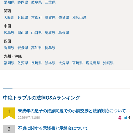
愛知県
静岡県
岐阜県
三重県
関西
大阪府
兵庫県
京都府
滋賀県
奈良県
和歌山県
中国
広島県
岡山県
山口県
鳥取県
島根県
四国
香川県
愛媛県
高知県
徳島県
九州・沖縄
福岡県
佐賀県
長崎県
熊本県
大分県
宮崎県
鹿児島県
沖縄県
中絶トラブルの法律Q&Aランキング
1
未成年の息子の妊娠問題での示談交渉と法的対応について相談
4
2026年7月10日
2
不貞に関する示談書と示談金について