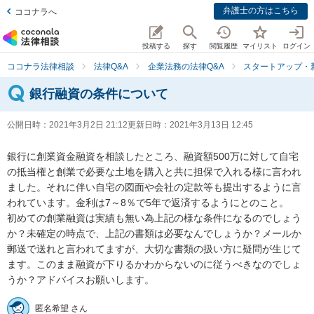
弁護士の方はこちら
ココナラへ
投稿する
探す
閲覧履歴
マイリスト
ログイン
ココナラ法律相談
法律Q&A
企業法務の法律Q&A
スタートアップ・
銀行融資の条件について
公開日時：
2021年3月2日 21:12
更新日時：
2021年3月13日 12:45
銀行に創業資金融資を相談したところ、融資額500万に対して自宅
の抵当権と創業で必要な土地を購入と共に担保で入れる様に言われ
ました。それに伴い自宅の図面や会社の定款等も提出するように言
われています。金利は7～8％で5年で返済するようにとのこと。

初めての創業融資は実績も無い為上記の様な条件になるのでしょう
か？未確定の時点で、上記の書類は必要なんでしょうか？メールか
郵送で送れと言われてますが、大切な書類の扱い方に疑問が生じて
ます。このまま融資が下りるかわからないのに従うべきなのでしょ
うか？アドバイスお願いします。
匿名希望 さん