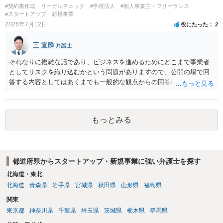
#契約書作成・リーガルチェック
#学校法人
#個人事業主・フリーランス
#スタートアップ・新規事業
2026年7月12日
役にたった
2
王 宣麟
弁護士
それなりに複雑な話であり、ビジネスを進めるためにどこまで事業者
としてリスクを織り込むかという問題がありますので、公開の場で回
答する内容としてはあくまでも一般的な観点からの回答になります
が、 全体的な方向性でいえば、 ・提供するサービスの中心を「日本語
授業・言語コーチング」と明確に位置付け、サーフィンや農業体験、
工場見学等のアクティビティは、旅行商品ではなく授業に付随した無
もっとみる
償の交流・学習機会として整理すること。 ・宿泊・交通・レンタカー
等の契約主体および支払は常にクライアント本人と事業者の間で完結
させ、日本語講師は予約手続や支払の代理・媒介・取次・窓口を担わ
ないこと。 ・利用規約・免責条項では、①講師は旅行業者ではなく運
都道府県からスタートアップ・新規事業に強い弁護士を探す
送・宿泊等のサービス提供者とは独立した立場であること、②参加者
の移動・アクティビティ参加は自己の判断と責任によること、③講師
北海道・東北
の故意・重大な過失を除く範囲で事故等についての責任を限定するこ
北海道
青森県
岩手県
宮城県
秋田県
山形県
福島県
とを明示すること。 この辺りは意識して書類等を作成された方がよろ
関東
しいかと思います。 公開の場で個別具体的な内容に従って回答するの
東京都
神奈川県
千葉県
埼玉県
茨城県
栃木県
群馬県
にも限界がありますので、資料などを持参の上、弁護士の相談される
ことをお勧めします。