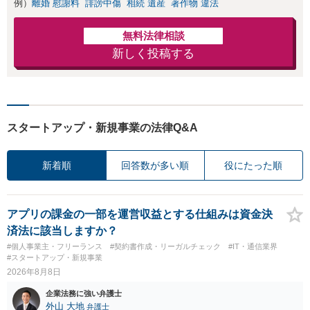
例）
離婚 慰謝料
誹謗中傷
相続 遺産
著作物 違法
無料法律相談
新しく投稿する
スタートアップ・新規事業の法律Q&A
新着順
回答数が多い順
役にたった順
アプリの課金の一部を運営収益とする仕組みは資金決
済法に該当しますか？
#個人事業主・フリーランス
#契約書作成・リーガルチェック
#IT・通信業界
#スタートアップ・新規事業
2026年8月8日
企業法務に強い弁護士
外山 大地
弁護士