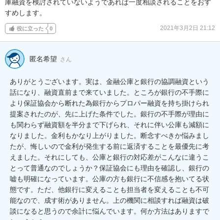
庫融資を検討されていないようであれば一度相談されることをおす
すめします。
2021年3月2日 21:12
役に立った
0
匿名希望
さん
ありがとうございます。実は、金融公庫と銀行の協調融資という
話になり、融資直前まで来ていました。ところが銀行の不手際に
より保証協会から断れた為銀行からプロパー融資を持ち掛けられ
提案されたのが、先に上げた条件でした。銀行の不手際が理由に
も関わらず融資額を半分まで下げられ、それに伴い公庫も減額に
なりました。金利もかなり上がりました。断念すべきか悩みまし
たが、悔しいので金利が発生する前に返済することを最優先に考
えました。それにしても、公庫と銀行の対応差がこんなに違うこ
とって普通なのでしょうか？保証協会にも理由を確認し、銀行の
嘘も明確になっています。公庫の方も銀行に不信感を抱いてる状
態です。ただ、他銀行に変えることも担当者を変えることも不可
能なので、成す術がありません。上の機関に相談すれば融資は破
談になると思うので余計に悩んでいます。何か方法はありますで