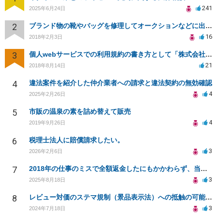
241
2025年6月24日
2
ブランド物の靴やバッグを修理してオークションなどに出品したりすることは商標権の侵害にあたりますか？
16
2018年2月3日
3
個人webサービスでの利用規約の書き方として「株式会社○○（以下当社）」と違う表現はありますか？
21
2018年8月14日
4
違法案件を紹介した仲介業者への請求と違法契約の無効確認
4
2025年2月26日
5
市販の温泉の素を詰め替えて販売
4
2019年9月26日
6
税理士法人に賠償請求したい。
3
2026年2月6日
7
2018年の仕事のミスで全額返金したにもかかわらず、当時の取引先から執拗に対応を求められる
3
2025年8月18日
8
レビュー対価のステマ規制（景品表示法）への抵触の可能性について
3
2024年7月18日