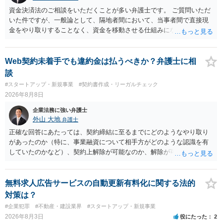
資金決済法のご相談をいただくことが多い弁護士です。 ご質問いただ
いた件ですが、一般論として、隔地者間において、当事者間で直接現
金をやり取りすることなく、資金を移動させる仕組みになりますの
で、為替取引（資金移動業）に該当する可能性はあります。 もっと
も、為替取引に該当し得る場合であっても、いわゆる収納代行とし
て、資金移動業の規制の対象外となる余地があります。 この点につい
Web契約未着手でも違約金は払うべきか？弁護士に相
ては、単に「利用者から資金を受け取り、寄付団体に送金する」とい
談
う資金の流れだけで判断することはできず、アプリの仕組みが利用者
#スタートアップ・新規事業
#契約書作成・リーガルチェック
と寄付団体をつなぐプラットフォームとしてどのように位置付けられ
2026年8月8日
るのか、利用者からの支払がどのような性質のものなのか、寄付の意
思決定や寄付のタイミングがどのように設定されているのかなど、具
企業法務に強い弁護士
体的なサービスの座組を踏まえて検討する必要があります。 そのた
外山 大地
弁護士
め、現在検討されているアプリについて、資金移動業に該当する可能
正確な回答にあたっては、契約締結に至るまでにどのようなやり取り
性があるか、また、該当する場合にどのようなサービス設計にすれば
があったのか（特に、事業融資について相手方がどのような認識を有
資金移動業に該当しない形（収納代行など）で運用できるかについて
していたのかなど）、契約上解除が可能なのか、解除が可能であると
は、具体的なサービスの仕組みを確認した上で、個別に弁護士へご相
して契約上の違約金等を支払う必要があるのかなど、契約内容や具体
談いただくことをお勧めいたします。
的な経緯を踏まえて精査する必要がございます。 そのため、事情をお
伺いした上での検討が必要となりますので、個別に弁護士へのご相談
無料求人広告サービスの自動更新有料化に関する法的
をご検討いただければと存じます。
対策は？
#企業犯罪
#不動産・建設業界
#スタートアップ・新規事業
2026年8月3日
役にたった
2