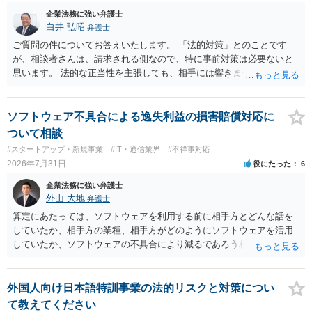
企業法務に強い弁護士
白井 弘昭
弁護士
ご質問の件についてお答えいたします。 「法的対策」とのことです
が、相談者さんは、請求される側なので、特に事前対策は必要ないと
思います。 法的な正当性を主張しても、相手には響きません。そもそ
も、法的正当性が薄いことは相手も分かっていますので。 相手方が法
的手段として裁判（おそらく少額訴訟）をするかどうかの問題ですの
で、訴訟を提起してきたら粛々と対応することになります。 少額訴訟
ソフトウェア不具合による逸失利益の損害賠償対応に
は、１人（１社）年間１０回までしかできないので、こちらが毅然と
ついて相談
支払いを拒否すれば、少額訴訟を提起する可能性は、低いものと思わ
#スタートアップ・新規事業
#IT・通信業界
#不祥事対応
れます。 ただ、裁判を東京などの遠隔地で起こされますと、対応する
2026年7月31日
役にたった
6
だけで費用がかかりますので、難しいところです。 当事者での対応で
すと、押し負けて支払うかもと考えますので、弁護士に依頼するなど
企業法務に強い弁護士
して対応をすれば、より裁判をしてくる可能性は減りますが、当然費
外山 大地
弁護士
用がかかります。 毅然と拒否して後は裁判するならしてくださいの対
算定にあたっては、ソフトウェアを利用する前に相手方とどんな話を
応、弁護士に依頼して同様の対応、裁判してきたら、従業員にて粛々
していたか、相手方の業種、相手方がどのようにソフトウェアを活用
と対応のどれかを選択することになります。 以上、ご参考まで。
していたか、ソフトウェアの不具合により減るであろう相手方の将来
の収入がどの程度得られる見込みであったか等、精査する必要があり
ます。 すでに王先生からも回答されている通り、最寄りの弁護士に相
談されることをお勧めします。
外国人向け日本語特訓事業の法的リスクと対策につい
て教えてください