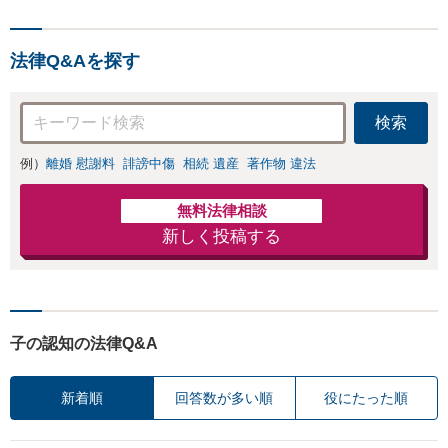
1） ★電話問合せ
可★弁護士直接対
応★夜間休日対応
法律Q&Aを探す
可能（要予約）
▼配偶者との離婚
問題・不倫で慰謝
検索
料請求をお考えの
方の相談も受付中
▼不倫慰謝料
例）
離婚 慰謝料
誹謗中傷
相続 遺産
著作物 違法
（被）請求事件で
多数の解決実績あ
無料法律相談
り
新しく投稿する
子の認知の法律Q&A
新着順
回答数が多い順
役にたった順