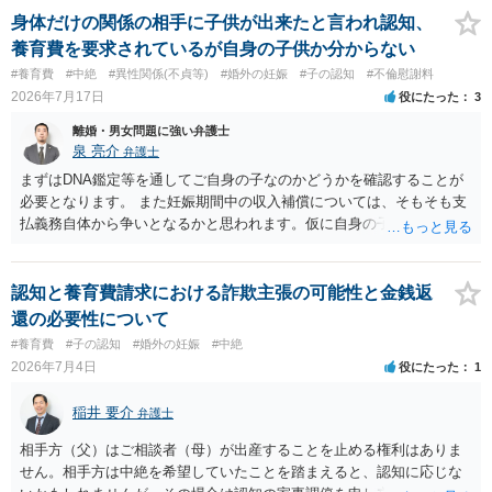
身体だけの関係の相手に子供が出来たと言われ認知、
養育費を要求されているが自身の子供か分からない
#養育費
#中絶
#異性関係(不貞等)
#婚外の妊娠
#子の認知
#不倫慰謝料
2026年7月17日
役にたった
3
離婚・男女問題に強い弁護士
泉 亮介
弁護士
まずはDNA鑑定等を通してご自身の子なのかどうかを確認することが
必要となります。 また妊娠期間中の収入補償については、そもそも支
払義務自体から争いとなるかと思われます。仮に自身の子であったと
して、そのことから当然に補償義務が発生するものではありません。
相手に弁護士がついているということであれば、依頼をするかしない
かは別として一度ご自身も個別に弁護士に相談をされたほうが良いで
認知と養育費請求における詐欺主張の可能性と金銭返
しょう。
還の必要性について
#養育費
#子の認知
#婚外の妊娠
#中絶
2026年7月4日
役にたった
1
稲井 要介
弁護士
相手方（父）はご相談者（母）が出産することを止める権利はありま
せん。相手方は中絶を希望していたことを踏まえると、認知に応じな