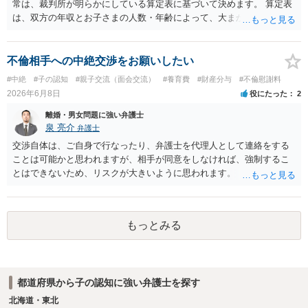
常は、裁判所が明らかにしている算定表に基づいて決めます。 算定表
は、双方の年収とお子さまの人数・年齢によって、大まかな金額がわ
かる用になっていますので、 相手（女性）の年収がわからないと具体
的な金額はわかりません。 例えば、育児中ということで相手女性が働
いていない場合は、年収がゼロか、 年収が１００万円ほどかる前提で
不倫相手への中絶交渉をお願いしたい
算定することがありますが、 いずれも、月額養育費は４万円から６万
#中絶
#子の認知
#親子交流（面会交流）
#養育費
#財産分与
#不倫慰謝料
円の範囲になると思われます（年収ゼロとすると６万円に近づき、年
2026年6月8日
役にたった
2
収１００万円とすると４万円に近づく感じです。）。 （息子さんの支
出を考慮して養育費を決めることは通常はありませんのでご注意くだ
離婚・男女問題に強い弁護士
さい。） ２ マンション等の権利について 相手の言い分はおそらく、
泉 亮介
弁護士
財産分与をしたいということだと思われます。 原則として、財産分与
交渉自体は、ご自身で行なったり、弁護士を代理人として連絡をする
は、結婚した後に離婚した場合、 結婚期間中に築いた財産を、原則と
ことは可能かと思われますが、相手が同意をしなければ、強制するこ
して半分ずつ分けるものですから、 結婚していない場合は、財産分与
とはできないため、リスクが大きいように思われます。
の必要はありません。 婚約解消の場合は、財産分与は認められませ
ん。 ただ、内縁関係にあって、それを解消した場合は、財産分与が認
められます。 仮に財産分与が必要だとしても （ご記載の内容だけでは
判断できませんがおそらく財産分与が必要な可能性は低いと思います
もっとみる
が。）、 財産分与は、その同居期間について認められるものですの
で、 財産分与の対象となる財産は、わずかだと思われます。 （マンシ
ョンを例にとると、マンション自体が財産分与の対象になるのではな
く、 マンションの価値と残ローンの差額が財産分与の対象になり得ま
都道府県から子の認知に強い弁護士を探す
す。） （なお、財産分与が問題になるとしても、例えば、自動車を息
北海道・東北
子さんがそれまでの貯金で購入した場合は、 そもそも、財産分与の対