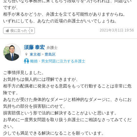
立ち合いなら事務所に来てもらう段取りをつけられれば、問題ない
ですが、

相手が来るかどうか、弁護士を立てる可能性がありますからね。

いずれにしても、あなたの近場の弁護士がいいでしょうね。
2021年3月1日 19:56
役に立った
0
須藤 泰宏
弁護士
東京都
>
豊島区
離婚・男女問題に注力する弁護士
ご事情拝見しました。

お気持ちは個人的には理解できますが、

相手方の配偶者に発覚させる意図をもって行動することは非常に危
険です。

あなたが受けた身体的なダメージと精神的なダメージに、さらにお
気持ちの部分を損害額にのせて、

損害賠償という形で法的に解決することがよいと思います。

お早めに一度男女問題を取り扱う弁護士にご相談なさってみてくだ
さい。

少しでも満足できる解決になることを願っています。