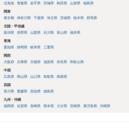
北海道
青森県
岩手県
宮城県
秋田県
山形県
福島県
象にはなりません。） ３ 裁判になった場合にどうすべきか 養育費や
財産分与に争いがある場合は、調停・審判になりますが、 その場合
関東
は、弁護士にご依頼になり、必要な主張をしていくといいですよ。 ご
東京都
神奈川県
千葉県
埼玉県
茨城県
栃木県
群馬県
質問に対する回答は以上ですが、可能であれば、ご依頼になるかは別
北陸・甲信越
にして、お近くの弁護士に直接相談されて、今後の対応についてアド
新潟県
長野県
山梨県
石川県
富山県
福井県
バイスを求めることをおすすめいたします。 ご参考にしていただけま
すと幸いです。
東海
愛知県
静岡県
岐阜県
三重県
関西
大阪府
兵庫県
京都府
滋賀県
奈良県
和歌山県
中国
広島県
岡山県
山口県
鳥取県
島根県
四国
香川県
愛媛県
高知県
徳島県
九州・沖縄
福岡県
佐賀県
長崎県
熊本県
大分県
宮崎県
鹿児島県
沖縄県