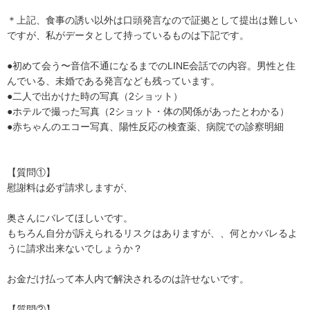
＊上記、食事の誘い以外は口頭発言なので証拠として提出は難しい
ですが、私がデータとして持っているものは下記です。

●初めて会う〜音信不通になるまでのLINE会話での内容。男性と住
んでいる、未婚である発言なども残っています。

●二人で出かけた時の写真（2ショット）

●ホテルで撮った写真（2ショット・体の関係があったとわかる）

●赤ちゃんのエコー写真、陽性反応の検査薬、病院での診察明細

【質問①】

慰謝料は必ず請求しますが、

奥さんにバレてほしいです。

もちろん自分が訴えられるリスクはありますが、、何とかバレるよ
うに請求出来ないでしょうか？

お金だけ払って本人内で解決されるのは許せないです。

【質問②】
