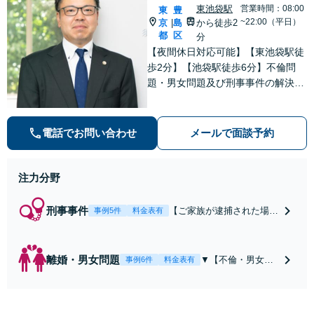
東池袋駅
営業時間：08:00
東
豊
~22:00（平日）
京
島
から徒歩2
|
都
区
分
【夜間休日対応可能】【東池袋駅徒
歩2分】【池袋駅徒歩6分】不倫問
題・男女問題及び刑事事件の解決実
績多数。【オンライン相談可能】
▼まずは一度お気軽にお電話くださ
い▼
電話でお問い合わせ
メールで面談予約
注力分野
刑事事件
【ご家族が逮捕された場合
事例5件
料金表有
にはすぐにお電話を！】
【早期釈放・前科回避を目
指しスピード対応】【東池
離婚・男女問題
▼【不倫・男女問
事例6件
料金表有
袋駅徒歩2分】【池袋駅徒
題で慰謝料請求を
歩6分】逮捕勾留中の刑事
されている方】
事件の解決実績多数
（初回相談無料※