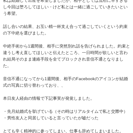
私は結婚して出産を希望しましたが、相手としては流石に早すぎる
し今回は堕ろしてほしい・けど私とは一緒に過ごしていきたいとい
う希望。

話し合いの結果、お互い精一杯支え合って過ごしていくという約束
の下中絶を選びました。

中絶手術から1週間後、相手に突然別れ話を告げられました。約束と
違うし考え直してほしいと伝えたところ、一日時間が欲しいと言わ
れ結局そのまま連絡手段を全てブロックされ音信不通となりまし
た。

音信不通になってから1週間後、相手のFacebookのアイコンが結婚
式の写真に切り替わっており、、

本日友人経由の情報で下記事実が発覚しました。

・先月結婚式を挙げている（その時はリアルタイムで私と交際中）

・男性友人と同居していると言っていたが嘘だった

とても辛く精神的に参ってしまい、仕事も辞めてしまいました。
