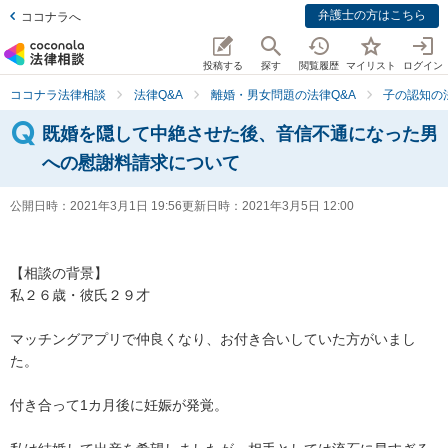
弁護士の方はこちら
ココナラへ
投稿する
探す
閲覧履歴
マイリスト
ログイン
ココナラ法律相談
法律Q&A
離婚・男女問題の法律Q&A
子の認知の
既婚を隠して中絶させた後、音信不通になった男
への慰謝料請求について
公開日時：
2021年3月1日 19:56
更新日時：
2021年3月5日 12:00
【相談の背景】

私２６歳・彼氏２９才

マッチングアプリで仲良くなり、お付き合いしていた方がいまし
た。

付き合って1カ月後に妊娠が発覚。
