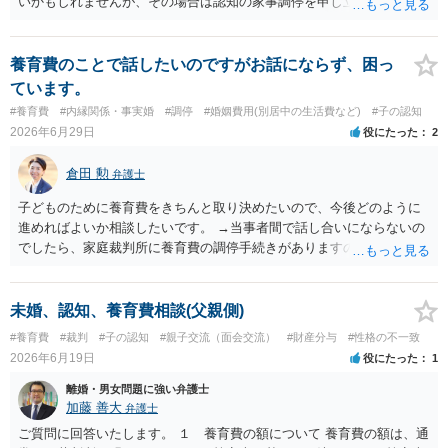
いかもしれませんが、その場合は認知の家事調停を申し立てることに
なります。ただ、中絶費用は、中絶しなかったので、本来的には相手
方に返還すべきものです。
養育費のことで話したいのですがお話にならず、困っ
ています。
#養育費
#内縁関係・事実婚
#調停
#婚姻費用(別居中の生活費など)
#子の認知
2026年6月29日
役にたった
2
倉田 勲
弁護士
子どものために養育費をきちんと取り決めたいので、今後どのように
進めればよいか相談したいです。 →当事者間で話し合いにならないの
でしたら、家庭裁判所に養育費の調停手続きがありますので、そちら
をご利用ください。 調停手続きであれば調停委員が相手方と話をして
養育費の金額を決めるよう勧めてくれます。 仮に合意が成立しなけれ
ば裁判官が金額を判断する審判手続きに進みますので、金額は確実に
未婚、認知、養育費相談(父親側)
決まります。
#養育費
#裁判
#子の認知
#親子交流（面会交流）
#財産分与
#性格の不一致
2026年6月19日
役にたった
1
離婚・男女問題に強い弁護士
加藤 善大
弁護士
ご質問に回答いたします。 １ 養育費の額について 養育費の額は、通