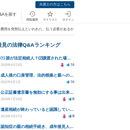
弁護士の方はこちら
&Aを探す
閲覧履歴
マイリスト
ログイン
介護費用を突然払えといわれた。払う必要があるか？また遺留分の遺産と相殺はできな
後見の法律Q&Aランキング
⑴ 誰が法定相続人？⑵譲渡された場合の税金？⑶相続放棄後同じ不動産を相続できない？⑷借金返済義務は？
16
2020年6月23日
成人後の口座管理、法的根拠と親への説得方法
16
2022年6月1日
公正証書遺言書を無効にする事は出来ないか、ご相談したいです。
8
2024年7月18日
遺産相続が終わっていると認識していた土地について
8
2019年3月27日
認知症の親の相続手続き、成年後見人の必要性は？