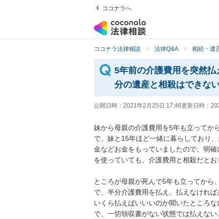
ココナラへ
ココナラ法律相談
法律Q&A
相続・遺言
5年前の介護費用を突然払
分の遺産と相殺はできな
公開日時：
2021年2月25日 17:46
更新日時：
20
妹から母親の介護費用を5年も立ってか
で、妹と15年ほど一緒に暮らしており
金などお金をもっていましたので、明確
を使っていても、介護費用と相殺だとおも
ところが母親が死んで5年も立ってから
で、半分介護費用を払え、払えなければ弁
いくら払えばいいいのか聞いたところな
で、一切領収書がない状態では払えない