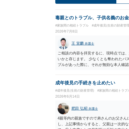
毒親とのトラブル、子供名義のお金
#家族間の相続トラブル
#成年後見(生前の財産管理
2026年7月8日
王 宣麟
弁護士
ご相談の内容を拝見するに、現時点では、
いかと存じます。 少なくとも奪われたパ
ブルがあった際に、それが無効な本人確認
ると、現時点で特に損害が発生していない
うので、まずは予防の観点から再発行に向
成年後見の手続きを止めたい
#成年後見(生前の財産管理)
#家族間の相続トラブ
2026年6月14日
肥田 弘昭
弁護士
4親等内の親族ですので弟さんのお父さん
し、上記事情からすると、父親は一次的な