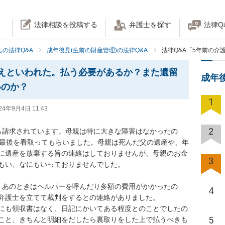
法律相談を投稿する
弁護士を探す
法律Q
の法律Q&A
成年後見(生前の財産管理)の法律Q&A
法律Q&A「5年前の
えといわれた。払う必要があるか？また遺留
成年
いのか？
1
24年9月4日 11:43
2
ら請求されています。母親は特に大きな障害はなかったの
、最後を看取ってもらいました。母親は死んだ父の遺産や、年
に遺産を放棄する旨の連絡はしておりませんが、母親のお金
3
い、なにもいっておりませんでした。

、あのときはヘルパーを呼んだり多額の費用がかかったの
4
護士を立てて裁判をするとの連絡がありました。

にも領収書はなく、日記にかいてある程度とのことでしたの
5
こと、きちんと明細をだしたら裏取りをした上で払うべきも