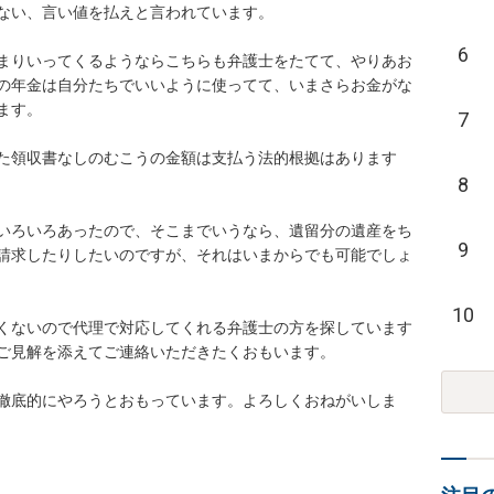
い、言い値を払えと言われています。

6
まりいってくるようならこちらも弁護士をたてて、やりあお
の年金は自分たちでいいように使ってて、いまさらお金がな
。

7
た領収書なしのむこうの金額は支払う法的根拠はあります
8
いろいろあったので、そこまでいうなら、遺留分の遺産をち
9
請求したりしたいのですが、それはいまからでも可能でしょ
10
くないので代理で対応してくれる弁護士の方を探しています
見解を添えてご連絡いただきたくおもいます。

徹底的にやろうとおもっています。よろしくおねがいしま