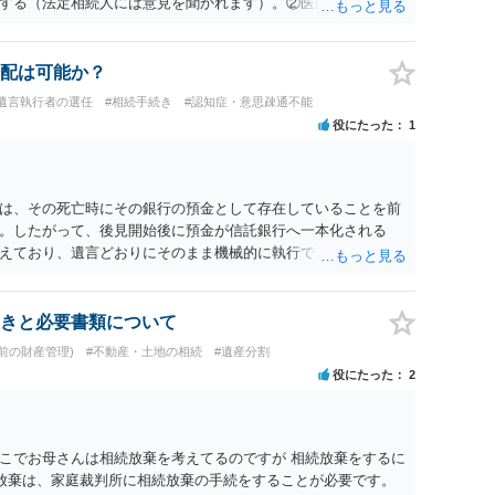
する（法定相続人には意見を聞かれます）。②医師に父親の精
ないことを証明して貰いそれを証拠として裁判所に提出するな
。
配は可能か？
#遺言執行者の選任
#相続手続き
#認知症・意思疎通不能
役にたった
1
は、その死亡時にその銀行の預金として存在していることを前
。したがって、後見開始後に預金が信託銀行へ一本化される
えており、遺言どおりにそのまま機械的に執行できるとは限ら
から「各銀行口座そのもの」ではなく「当時その口座に対応する
合は、信託移行前残高を基準に実質的に配分する余地を主張す
は解釈問題であり、相続人間の争いが生じ得るところです。
きと必要書類について
前の財産管理)
#不動産・土地の相続
#遺産分割
役にたった
2
こでお母さんは相続放棄を考えてるのですが 相続放棄をするに
放棄は、家庭裁判所に相続放棄の手続をすることが必要です。