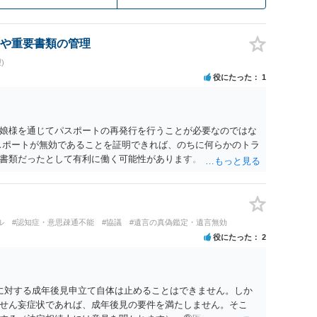
や重要書類の管理
)
役にたった
1
娘様を通じてパスポートの再発行を行うことが必要なのではな
スポートが無効であることを証明できれば、のちに何らかのトラ
書類だったとして有利に働く可能性があります。 それ以外とな
という状況なのであれば現実的に動きにくい部分もあるかと思
けて動かれてみてはいかがでしょうか。
ル
#認知症・意思疎通不能
#協議
#遺言の真偽鑑定・遺言無効
役にたった
2
に対する成年後見申立て自体は止めることはできません。しか
せん妄症状であれば、成年後見の要件を満たしません。そこ