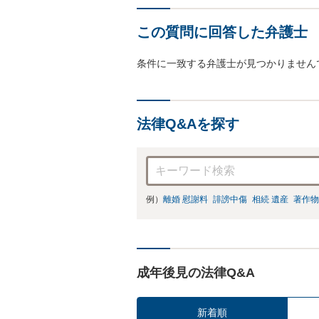
この質問に回答した弁護士
条件に一致する弁護士が見つかりません
法律Q&Aを探す
例）
離婚 慰謝料
誹謗中傷
相続 遺産
著作物
成年後見の法律Q&A
新着順