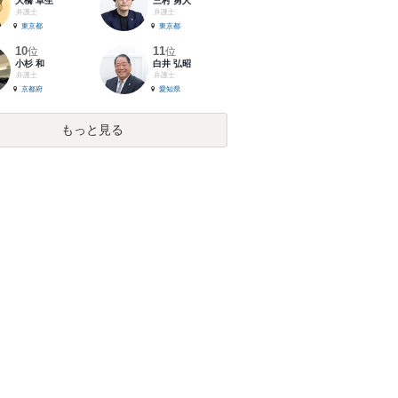
大橋 卓生
三村 勇人
弁護士
弁護士
東京都
東京都
10
11
位
位
小杉 和
白井 弘昭
弁護士
弁護士
京都府
愛知県
もっと見る