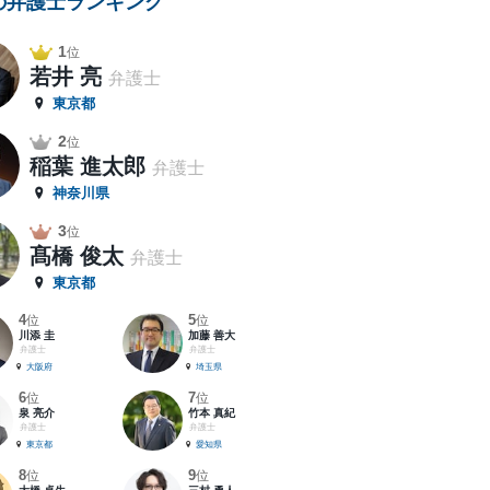
の弁護士ランキング
1
位
若井 亮
弁護士
東京都
2
位
稲葉 進太郎
弁護士
神奈川県
3
位
髙橋 俊太
弁護士
東京都
4
5
位
位
川添 圭
加藤 善大
弁護士
弁護士
大阪府
埼玉県
6
7
位
位
泉 亮介
竹本 真紀
弁護士
弁護士
東京都
愛知県
8
9
位
位