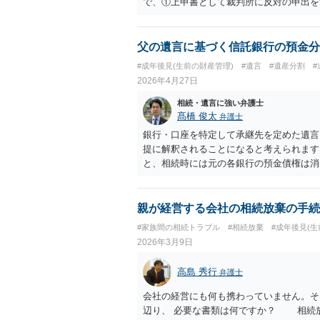
で、①上申書として裁判所に反対の申出を
神状態を診断してもらい認知症等の情況で
どが考えられます。ご参考にしてください
父の遺言に基づく信託銀行の預金分
#成年後見(生前の財産管理)
#遺言
#遺産分割
2026年4月27日
相続・遺言に強い弁護士
髙橋 俊太
弁護士
銀行・口座を特定して承継先を定めた遺言
提に解釈されることになると考えられます
と、相続時には元の各銀行の預金債権は消
ないでしょう。 他方で、遺言全体の趣旨
財産の帰属先を分けたかった」と読める場
ること自体はあり得ると思いますが、これ
親が経営する会社の相続放棄の手続
#家族間の相続トラブル
#相続放棄
#成年後見(生
2026年3月9日
高島 秀行
弁護士
会社の経営にも何も携わっていません。そ
辺り、 必要な書類は何ですか？ 相続