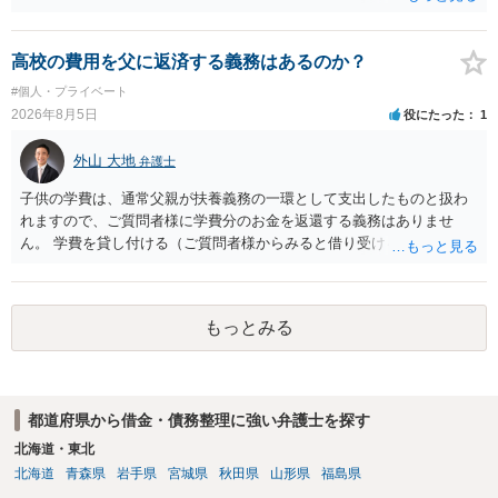
お金が返金できないというだけで、何ら相手を騙していません。 です
ので、詐欺罪の実行行為性が無く罪に問うことはできません。 おそら
く、相手が真実を話せば警察も取り合わないと思いますが、虚偽の内
高校の費用を父に返済する義務はあるのか？
容を述べた場合は、捜査はあるかもしれません。 ただし、捜査におい
#個人・プライベート
て、真実を説明すれば、「ちゃんと返しなさいよ」程度の注意で済む
2026年8月5日
役にたった
1
ことだと思われます。 また、返せるお金が無いのであれば、返せない
のは致し方ありません。真摯に分割して支払うことを相手に告げてい
外山 大地
弁護士
くのみでしょう。 以上、ご参考まで。
子供の学費は、通常父親が扶養義務の一環として支出したものと扱わ
れますので、ご質問者様に学費分のお金を返還する義務はありませ
ん。 学費を貸し付ける（ご質問者様からみると借り受ける）といった
合意がない限りは、法的に返す義務があると主張するのは難しいでし
ょう。
もっとみる
都道府県から借金・債務整理に強い弁護士を探す
北海道・東北
北海道
青森県
岩手県
宮城県
秋田県
山形県
福島県