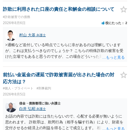
ることには消極的なことが多いものの、お近くの弁護士にご依頼しチ
ャレンジなさる意義は十分にあると思います。
詐欺に利用された口座の責任と和解金の相談について
#詐欺被害での債務
2026年8月6日
役にたった
2
村山 大基
弁護士
>通帳など送付している時点でこちらに非があるのは理解しています
が、これは支払うべきなのでしょうか？ こちらの特殊詐欺の被害を受
けた立場でもあると思うのですが、この場合どういった対処が必要で
しょうか？ →依頼するかどうかは別にして、弁護士に相談に行った方
がいいとは思います。 そもそも、特殊詐欺関係なく旦那さんの行為
は法に触れる可能性もあります。 ＞100万を支払わず穏便に和解する
前払い金返金の遅延で詐欺被害届が出された場合の対
ことは可能でしょうか？ →一般的には難しいです。相談者さんも１０
応方法は？
０万円の被害を受けたとして、１円も払わないで和解したいと言われ
#個人・プライベート
#刑事裁判
たら、 できるだけ重い刑罰を与えて欲しい、と思われるのではない
2026年8月5日
でしょうか。 ＞弁護士さんに入ってもらうことで支払額が下がること
はありますか？ そこはあり得ます、ただ、弁護士費用かけるならその
借金・債務整理に強い弁護士
分賠償に回すことも考えられるので、 兼ね合いは考えてみましょう。
白井 弘昭
弁護士
お話の内容では詐欺には当たらないので、心配する必要が無いように
思われます。 詐欺罪は、欺罔行為（相手を騙す行為）により、財産を
交付させるか経済上の利益を得ることで成立します。 相談者さんは、