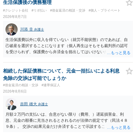
生活保護後の債務整理
#クレジット会社
#リボ払い
#借金返済の相談・交渉
#個人・プライベート
2026年8月7日
川添 圭
弁護士
生活保護費以外に収入を得ていない（就労不能状態）のであれば、自
己破産を選択することになります（個人再生はそもそも裁判所の認可
を受けられず、保護費から弁済金を捻出してはいけないため任意整理
という選択肢もありません）。法テラスの法律扶助を利用すれば弁護
士費用は法テラスが負担し、裁判所の予納金等も法テラスが援助して
くれるため、弁護士へ自己破産を任せれば解決します。
相続した保証債務について、元金一括払いによる利息
免除の交渉は可能でしょうか
#借金返済の相談・交渉
#連帯保証人
2026年8月6日
吉田 雄大
弁護士
月額２万円の支払いは、合意がない限り（費用、）遅延損害金、利
息、元金の順番に充当されるとされるのが法律の規定です（民法４８
９条）。 交渉の結果元金だけ弁済することで示談することは、弁護士
が関わる債務整理ではしばしばあることです。公的機関は減額に応じ