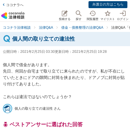
弁護士の方はこちら
ココナラへ
投稿する
探す
閲覧履歴
マイリスト
ログイン
ココナラ法律相談
法律Q&A
借金・債務整理の法律Q&A
法律Q&A
個人間の取り立ての違法性
公開日時：
2021年2月25日 03:30
更新日時：
2021年2月25日 19:28
個人間で借金があります。

先日、何回か自宅まで取り立てに来られたのですが、私が不在にし
ていたときにドアの隙間に封筒を挟まれたり、ドアノブに封筒が貼
り付けてありました。

これらは違法ではないのでしょうか？
個人の取り立ての違法性 さん
ベストアンサーに選ばれた回答