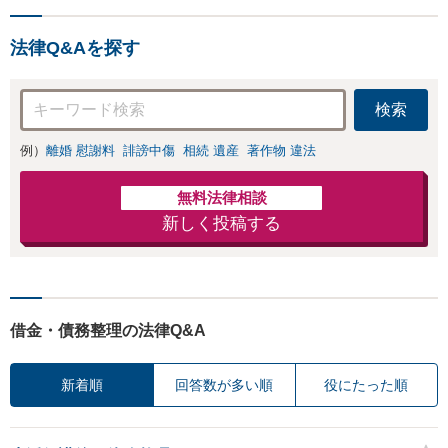
法律Q&Aを探す
検索
例）
離婚 慰謝料
誹謗中傷
相続 遺産
著作物 違法
無料法律相談
新しく投稿する
借金・債務整理の法律Q&A
新着順
回答数が多い順
役にたった順