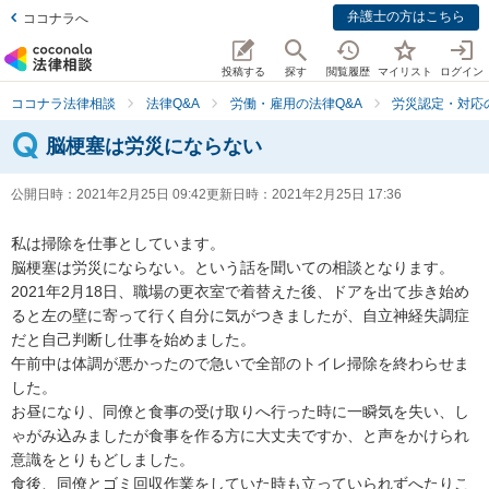
弁護士の方はこちら
ココナラへ
投稿する
探す
閲覧履歴
マイリスト
ログイン
ココナラ法律相談
法律Q&A
労働・雇用の法律Q&A
労災認定・対応
脳梗塞は労災にならない
公開日時：
2021年2月25日 09:42
更新日時：
2021年2月25日 17:36
私は掃除を仕事としています。

脳梗塞は労災にならない。という話を聞いての相談となります。

2021年2月18日、職場の更衣室で着替えた後、ドアを出て歩き始め
ると左の壁に寄って行く自分に気がつきましたが、自立神経失調症
だと自己判断し仕事を始めました。

午前中は体調が悪かったので急いで全部のトイレ掃除を終わらせま
した。

お昼になり、同僚と食事の受け取りへ行った時に一瞬気を失い、し
ゃがみ込みましたが食事を作る方に大丈夫ですか、と声をかけられ
意識をとりもどしました。

食後、同僚とゴミ回収作業をしていた時も立っていられずへたりこ