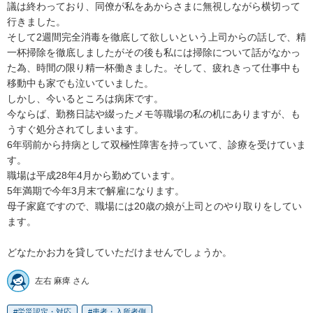
議は終わっており、同僚が私をあからさまに無視しながら横切って
行きました。

そして2週間完全消毒を徹底して欲しいという上司からの話しで、精
一杯掃除を徹底しましたがその後も私には掃除について話がなかっ
た為、時間の限り精一杯働きました。そして、疲れきって仕事中も
移動中も家でも泣いていました。

しかし、今いるところは病床です。

今ならば、勤務日誌や綴ったメモ等職場の私の机にありますが、も
うすぐ処分されてしまいます。

6年弱前から持病として双極性障害を持っていて、診療を受けていま
す。

職場は平成28年4月から勤めています。

5年満期で今年3月末で解雇になります。

母子家庭ですので、職場には20歳の娘が上司とのやり取りをしてい
ます。

どなたかお力を貸していただけませんでしょうか。
左右 麻痺 さん
労災認定・対応
患者・入所者側