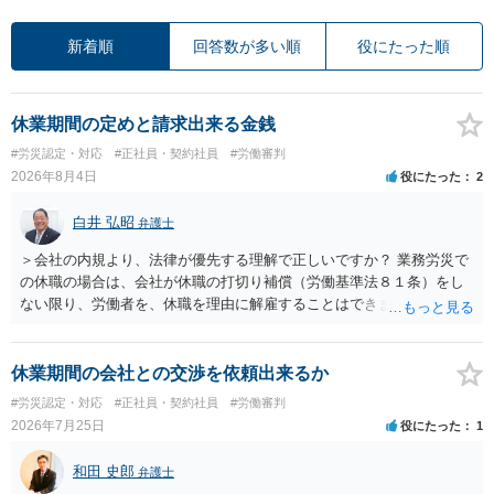
新着順
回答数が多い順
役にたった順
休業期間の定めと請求出来る金銭
#労災認定・対応
#正社員・契約社員
#労働審判
2026年8月4日
役にたった
2
白井 弘昭
弁護士
＞会社の内規より、法律が優先する理解で正しいですか？ 業務労災で
の休職の場合は、会社が休職の打切り補償（労働基準法８１条）をし
ない限り、労働者を、休職を理由に解雇することはできません（労働
基準法19条）。 会社の就業規則にて定められている休職期間及び休職
期間満了による退職は、業務労災への適用はありませんので、ご安心
ください。 仮に会社が打切り補償をせずに解雇した場合は、不当解雇
休業期間の会社との交渉を依頼出来るか
に当たります。 ＞労災の休業補償と、所得補償保険の保険金とは別
#労災認定・対応
#正社員・契約社員
#労働審判
に、受け取れる金銭はありますでしょうか？ 業務労災の場合は、会社
2026年7月25日
役にたった
1
の安全配慮義務違反が認められると解されますので、会社の損害賠償
責任（治療費、通院慰謝料、入院費、入院慰謝料、後遺障害慰謝料、
和田 史郎
弁護士
逸失利益等）が認められる可能性が高いと思われます。 また、業務労