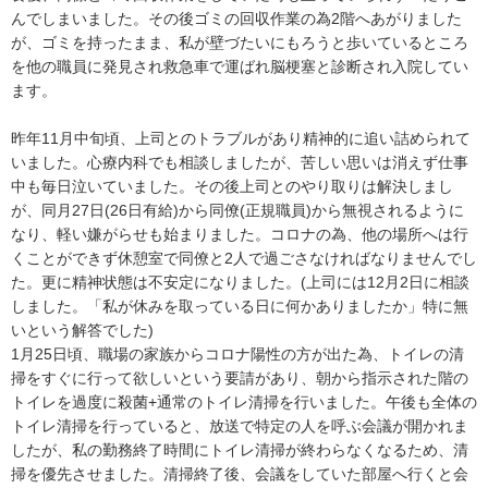
んでしまいました。その後ゴミの回収作業の為2階へあがりました
が、ゴミを持ったまま、私が壁づたいにもろうと歩いているところ
を他の職員に発見され救急車で運ばれ脳梗塞と診断され入院してい
ます。

昨年11月中旬頃、上司とのトラブルがあり精神的に追い詰められて
いました。心療内科でも相談しましたが、苦しい思いは消えず仕事
中も毎日泣いていました。その後上司とのやり取りは解決しまし
が、同月27日(26日有給)から同僚(正規職員)から無視されるように
なり、軽い嫌がらせも始まりました。コロナの為、他の場所へは行
くことができず休憩室で同僚と2人で過ごさなければなりませんでし
た。更に精神状態は不安定になりました。(上司には12月2日に相談
しました。「私が休みを取っている日に何かありましたか」特に無
いという解答でした)

1月25日頃、職場の家族からコロナ陽性の方が出た為、トイレの清
掃をすぐに行って欲しいという要請があり、朝から指示された階の
トイレを過度に殺菌+通常のトイレ清掃を行いました。午後も全体の
トイレ清掃を行っていると、放送で特定の人を呼ぶ会議が開かれま
したが、私の勤務終了時間にトイレ清掃が終わらなくなるため、清
掃を優先させました。清掃終了後、会議をしていた部屋へ行くと会