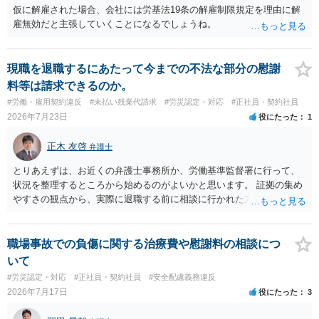
災での第三者行為傷害（同僚の不注意等による事故）の場合は、当該
仮に解雇された場合、会社には労基法19条の解雇制限規定を理由に解
第三者の賠償責任も考えられます。 労災で支払われた分は、損害額か
雇無効だと主張していくことになるでしょうね。
ら控除（損益相殺）されますが、それを超えた部分は、会社もしく
は、第三者から支払ってもらうことになります。 会社等との交渉が必
要になると思います（良い会社でしたら、自ら話してくると思います
現職を退職するにあたって今までの不法な部分の慰謝
が・・・）。極めて専門的な話ですので、詳細もしくは対応を最寄り
料等は請求できるのか。
の弁護士にご相談ください。 以上、ご参考まで。
#労働・雇用契約違反
#未払い残業代請求
#労災認定・対応
#正社員・契約社員
2026年7月23日
役にたった
1
正木 友啓
弁護士
とりあえずは、お近くの弁護士事務所か、労働基準監督署に行って、
状況を整理するところから始めるのがよいかと思います。 証拠の集め
やすさの観点から、実際に退職する前に相談に行かれた方がよいかと
思います
職場事故での負傷に関する治療費や慰謝料の相談につ
いて
#労災認定・対応
#正社員・契約社員
#安全配慮義務違反
2026年7月17日
役にたった
3