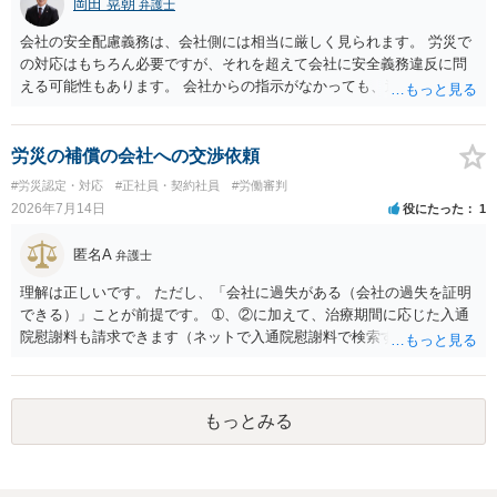
岡田 晃朝
弁護士
会社の安全配慮義務は、会社側には相当に厳しく見られます。 労災で
の対応はもちろん必要ですが、それを超えて会社に安全義務違反に問
える可能性もあります。 会社からの指示がなかっても、逆に危険な作
業の場合は会社側が危険を告げて注意を促していないとか、定期的な
実地指導をしていないことが問題になった事例もあります。ですの
で、指示が無ければ免責されるわけではありません。責任追及の交渉
労災の補償の会社への交渉依頼
となるでしょう。
#労災認定・対応
#正社員・契約社員
#労働審判
2026年7月14日
役にたった
1
匿名A
弁護士
理解は正しいです。 ただし、「会社に過失がある（会社の過失を証明
できる）」ことが前提です。 ➀、②に加えて、治療期間に応じた入通
院慰謝料も請求できます（ネットで入通院慰謝料で検索すると詳しい
説明が出てきます）。 さらに、後遺症が残れば、後遺障害逸失利益と
後遺障害慰謝料も請求できます。これらは後遺障害の等級、あなたの
収入、年齢等で大きく変わりますので一般的にいくらとは言えませ
もっとみる
ん。 弁護士に依頼する費用はそれぞれの弁護士で異なるので個別に聞
いてみるしかありませんが、旧日弁連規準を使った着手金・成功報酬
方式と着手金ゼロまたは少額で成功報酬大目の方式のどちらかが多い
と思います（個々の弁護士次第なので一般化はできません）。 早めに