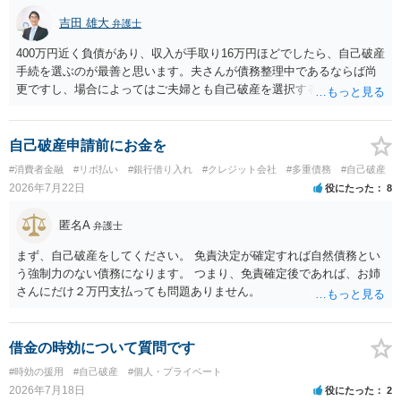
吉田 雄大
弁護士
400万円近く負債があり、収入が手取り16万円ほどでしたら、自己破産
手続を選ぶのが最善と思います。夫さんが債務整理中であるならば尚
更ですし、場合によってはご夫婦とも自己破産を選択する方法もある
と思います。
自己破産申請前にお金を
#消費者金融
#リボ払い
#銀行借り入れ
#クレジット会社
#多重債務
#自己破産
2026年7月22日
役にたった
8
匿名A
弁護士
まず、自己破産をしてください。 免責決定が確定すれば自然債務とい
う強制力のない債務になります。 つまり、免責確定後であれば、お姉
さんにだけ２万円支払っても問題ありません。
借金の時効について質問です
#時効の援用
#自己破産
#個人・プライベート
2026年7月18日
役にたった
2