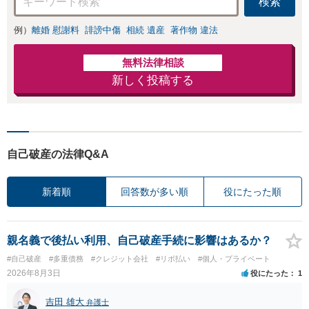
検索
例）
離婚 慰謝料
誹謗中傷
相続 遺産
著作物 違法
無料法律相談
新しく投稿する
自己破産の法律Q&A
新着順
回答数が多い順
役にたった順
親名義で後払い利用、自己破産手続に影響はあるか？
#自己破産
#多重債務
#クレジット会社
#リボ払い
#個人・プライベート
2026年8月3日
役にたった
1
吉田 雄大
弁護士