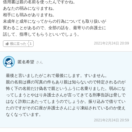
借用書は親の名前を使ったんですかね。

あなたの弱みになりますね。

相手にも弱みがありますね。

未成年と成年になってからの行為についても取り扱いが

変わることがあるので、全部の話を、最寄りの弁護士に

話して、指導してもらうといいでしょう。
2021年2月24日 20:09
役に立った
1
匿名希望
さん
最後と言いましたがこれで最後にします。すいません。

親の名前は裸の写真の件もあり親は知らないので特定されるのが
怖く下の名前だけ偽名で親というふうに名乗りました。弱みにな
ってしまうとやはり弁護士さんが言ってきてる刑事告訴は脅しで
はなく詐欺にあたってしまうのでしょうか。振り込みで借りてい
たのですがその口座が弁護士さんにより凍結されているのか使え
なくなっています。
2021年2月24日 20:59