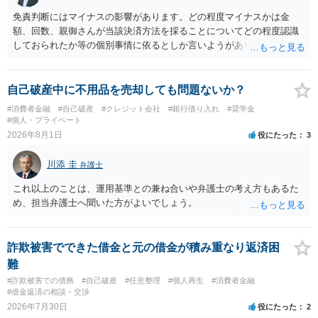
免責判断にはマイナスの影響があります。どの程度マイナスかは金
額、回数、親御さんが当該決済方法を採ることについてどの程度認識
しておられたか等の個別事情に依るとしか言いようがありません。 と
もあれ、依頼しておられる弁護士さんに直ちに具体的状況をお伝えに
なって相談し、善後策を考えることをお勧めします。
自己破産中に不用品を売却しても問題ないか？
#消費者金融
#自己破産
#クレジット会社
#銀行借り入れ
#奨学金
#個人・プライベート
2026年8月1日
役にたった
3
川添 圭
弁護士
これ以上のことは、運用基準との兼ね合いや弁護士の考え方もあるた
め、担当弁護士へ聞いた方がよいでしょう。
詐欺被害でできた借金と元の借金が積み重なり返済困
難
#詐欺被害での債務
#自己破産
#任意整理
#個人再生
#消費者金融
#借金返済の相談・交渉
2026年7月30日
役にたった
2