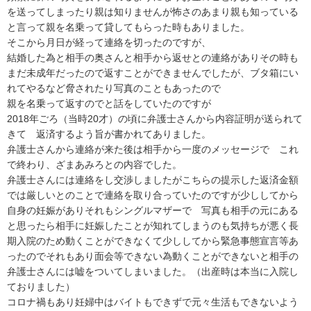
を送ってしまったり親は知りませんが怖さのあまり親も知っている
と言って親を名乗って貸してもらった時もありました。

そこから月日が経って連絡を切ったのですが、

結婚した為と相手の奥さんと相手から返せとの連絡がありその時も
まだ未成年だったので返すことができませんでしたが、ブタ箱にい
れてやるなど脅されたり写真のこともあったので

親を名乗って返すのでと話をしていたのですが

2018年ごろ（当時20才）の頃に弁護士さんから内容証明が送られて
きて　返済するよう旨が書かれてありました。　

弁護士さんから連絡が来た後は相手から一度のメッセージで　これ
で終わり、ざまあみろとの内容でした。

弁護士さんには連絡をし交渉しましたがこちらの提示した返済金額
では厳しいとのことで連絡を取り合っていたのですが少ししてから
自身の妊娠がありそれもシングルマザーで　写真も相手の元にある
と思ったら相手に妊娠したことが知れてしまうのも気持ちが悪く長
期入院のため動くことができなくて少ししてから緊急事態宣言等あ
ったのでそれもあり面会等できない為動くことができないと相手の
弁護士さんには嘘をついてしまいました。（出産時は本当に入院し
ておりました）

コロナ禍もあり妊婦中はバイトもできずで元々生活もできないよう