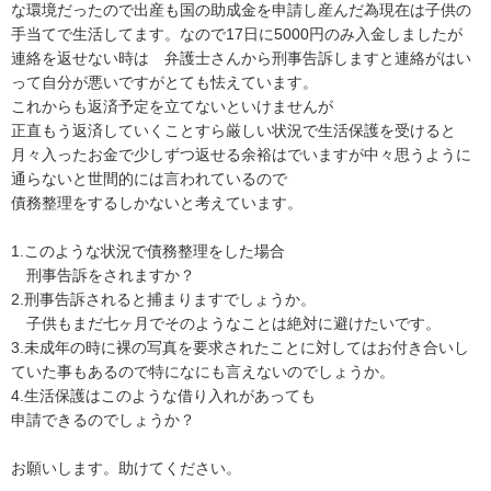
な環境だったので出産も国の助成金を申請し産んだ為現在は子供の
手当てで生活してます。なので17日に5000円のみ入金しましたが　
連絡を返せない時は　弁護士さんから刑事告訴しますと連絡がはい
って自分が悪いですがとても怯えています。

これからも返済予定を立てないといけませんが

正直もう返済していくことすら厳しい状況で生活保護を受けると
月々入ったお金で少しずつ返せる余裕はでいますが中々思うように
通らないと世間的には言われているので

債務整理をするしかないと考えています。

1.このような状況で債務整理をした場合

　刑事告訴をされますか？

2.刑事告訴されると捕まりますでしょうか。

　子供もまだ七ヶ月でそのようなことは絶対に避けたいです。

3.未成年の時に裸の写真を要求されたことに対してはお付き合いし
ていた事もあるので特になにも言えないのでしょうか。

4.生活保護はこのような借り入れがあっても

申請できるのでしょうか？

お願いします。助けてください。