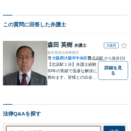
この質問に回答した弁護士
森田 英樹
弁護士
大阪府
森田英樹法律事務所
大阪府
大阪市中央区
北浜駅
から徒歩1分
|
【北浜駅１分】弁護士経験
詳細を見
30年の実績で迅速な解決に
る
努めます。皆様との出会い
に感謝し、皆様に寄り添い
ながらスピーディに問題解
決をさせていただけるよう
取り組んでおります。お困
りの方は、お気軽にご相談
法律Q&Aを探す
ください。