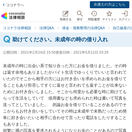
弁護士の方はこちら
ココナラへ
投稿する
探す
閲覧履歴
マイリスト
ログイン
ココナラ法律相談
法律Q&A
借金・債務整理の法律Q&A
自己破産の
助けてください。未成年の時の借り入れ
公開日時：
2021年2月24日 15:50
更新日時：
2021年5月12日 03:29
未成年の時に出会い系で知り合った方にお金を借りました。その時
は返す余地もありましたがバイト生活でゆっくりでいいと言われて
いたのでそこから相手の方にはお付き合いを求められお金を借りて
ることもあり拒否してすぐに返せと言われても返すことが出来ない
ためにお付き合いしました。そこから何度かも必要な時に助けても
らって生活をしていて　借用書なども求められた時は書いて写真を
送ってとしていました。　勿論お金を借りていることがあるのでそ
こからもお付き合いをしていてその時は未成年で未熟だったため簡
単に好き会いたいと相手に合わせて言ったり電話をしたりすること
もありました。

頻繁に裸の写真を要求されるようになりお金のことがあるので写真