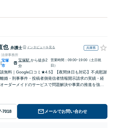
直也
弁護士
インタビューを見る
兵庫県
ト法律事務所
宝塚駅
から徒歩2
営業時間：09:00~19:00（土日祝
宝塚
|
市
日）
分
談無料｜Google口コミ★4.5】【夜間休日も対応】不貞慰謝
離婚・刑事事件・投稿者側発信者情報開示請求の実績・経
オーダーメイドのサービスで問題解決や事業の推進を強力
ト【宝塚駅徒歩2分｜電話・WEB面談で全国対応】
メールでお問い合わせ