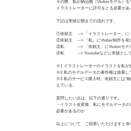
その際、私が納品物（Vtuberモデル）をY
イラストレーターに許可をとる必要があるの
下記は実績公開までの流れです。

①依頼主　 --> 「イラストレーター」にイ
②依頼主　 --> 「私」にVtuber制作を
③私　　　 --> 「依頼主」にVtuberモ
④私　　　 --> Youtubeなどに実績としてV
※1 イラストレーターのイラストを私が改変
※2 私のモデルデータの著作権は放棄して
※3 私のサービス購入時、依頼主には"納
えている。

質問したい点は、以下の通りです。

・イラスト改変後、私にモデルデータの
必要があるのか

以上について、ご回答いただけますと幸いで