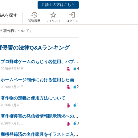
弁護士の方はこちら
&Aを探す
閲覧履歴
マイリスト
ログイン
際の著作権について」
権侵害の法律Q&Aランキング
プロ野球ゲームのもじり名使用、パブリシティ権の影響は？
4
2026年7月30日
ホームページ制作における使用した画像や文章の著作権について
2
2026年7月29日
著作物の定義と使用方法について
1
2026年7月28日
著作権侵害の発信者情報開示請求への対応策について相談
3
2026年7月16日
商標登録済の名作家具をイラストに入れて販売するのは違法でしょうか