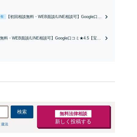
【初回相談無料・WEB面談/LINE相談可】Google口コ
表有
ミ★4.5【離婚・不倫の早期解決】「不利な結果にな
らないように」慰謝料・親権・財産分与、地域密着の
相談しやすい法律事務所でオーダーメイドの「後悔し
料・WEB面談/LINE相談可】Google口コミ★4.5【宝塚
ない」解決を【夜間休日対応】
続トラブルを多数取り扱う実績と経験のある弁護士が最適
ご提案します。遺産分割協議の代理や遺言書の作成、相
任せください【地域密着】
検索
無料法律相談
新しく投稿する
 違法