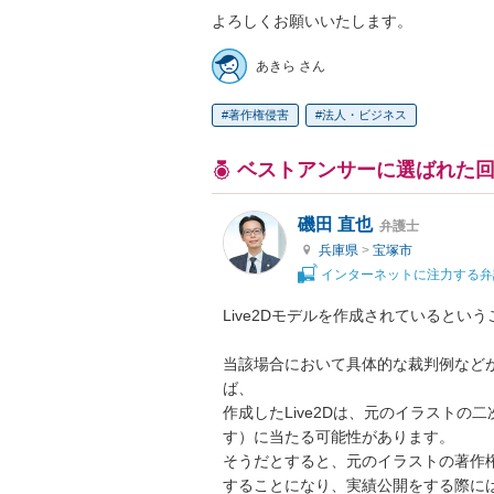
よろしくお願いいたします。
あきら さん
著作権侵害
法人・ビジネス
ベストアンサーに選ばれた
磯田 直也
弁護士
兵庫県
>
宝塚市
インターネットに注力する弁
Live2Dモデルを作成されているという
当該場合において具体的な裁判例など
ば、

作成したLive2Dは、元のイラスト
す）に当たる可能性があります。

そうだとすると、元のイラストの著作権
することになり、実績公開をする際には