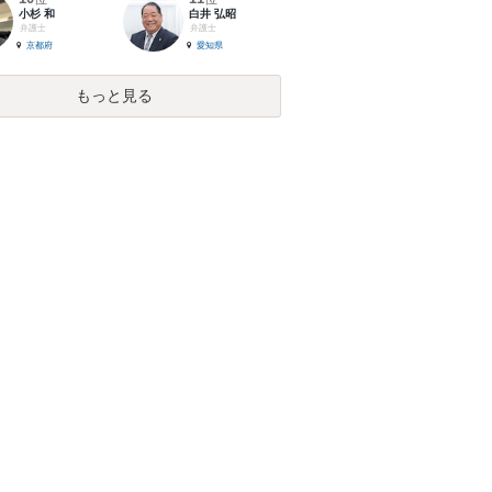
小杉 和
白井 弘昭
弁護士
弁護士
京都府
愛知県
もっと見る