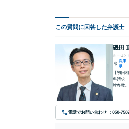
この質問に回答した弁護士
磯田 
ルーセン
兵庫
県
【初回相
料請求・
験多数。
にサポー
電話でお問い合わせ