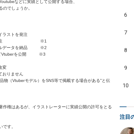
outubeなどに実績として公開する場合、

でしょうか。

6
7
ラストを発注

発注　　　　　　　　　※1

デルデータを納品　　　※2

8
tuberを公開　　　※3

9


おりません

品物（Vtuberモデル）をSNS等で掲載する場合がある"と伝
10
著作権はあるが、イラストレーターに実績公開の許可をとる
注目
す。
