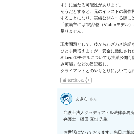
す）に当たる可能性があります。

そうだとすると、元のイラストの著作権
することになり、実績公開をする際には
「依頼主には"納品物（Vtuberモデ
足りません。

現実問題として、後からわざわざ許諾を
ひと手間増えますが、安全に活動され
めLive2Dモデルについても実績公
み可能」などの旨記載し、

クライアントとのやりとりにおいても
役に立った
1
あきら
さん
弁護士法人グラディアトル法律事務所
弁護士　磯田 直也 先生

お世話になっております。先日ご相談