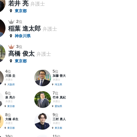
若井 亮
弁護士
東京都
2
位
稲葉 進太郎
弁護士
神奈川県
3
位
髙橋 俊太
弁護士
東京都
4
5
位
位
川添 圭
加藤 善大
弁護士
弁護士
大阪府
埼玉県
6
7
位
位
泉 亮介
竹本 真紀
弁護士
弁護士
東京都
愛知県
8
9
位
位
大橋 卓生
三村 勇人
弁護士
弁護士
東京都
東京都
10
11
位
位