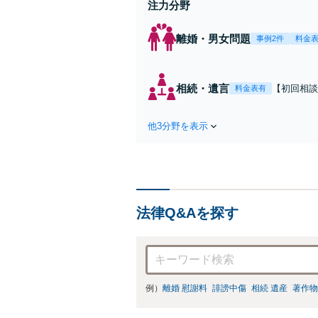
注力分野
離婚・男女問題
事例2件
料金
相続・遺言
【初回相談無
料金表有
駅2分】相
な解決策を
他3分野を表示
続放棄はお
法律Q&Aを探す
例）
離婚 慰謝料
誹謗中傷
相続 遺産
著作物