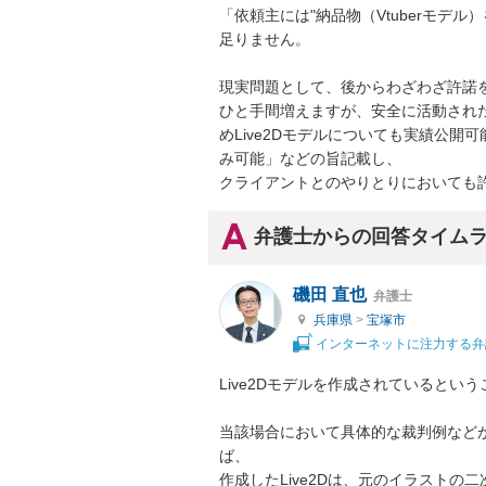
「依頼主には"納品物（Vtuberモデ
足りません。

現実問題として、後からわざわざ許諾を
ひと手間増えますが、安全に活動され
めLive2Dモデルについても実績公
み可能」などの旨記載し、

クライアントとのやりとりにおいても
弁護士からの回答タイム
磯田 直也
弁護士
兵庫県
>
宝塚市
インターネットに注力する弁
Live2Dモデルを作成されているという
当該場合において具体的な裁判例など
ば、

作成したLive2Dは、元のイラスト