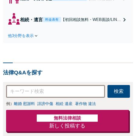
WEB面談/LINE相
談可】Google口コ
ミ★4.5【離婚・不
相続・遺言
【初回相談無料・WEB面談/LINE
料金表有
倫の早期解決】
相談可】Google口コミ★4.5【宝
「不利な結果にな
塚駅2分】相続トラブルを多数取
らないように」慰
他3分野を表示
り扱う実績と経験のある弁護士が
謝料・親権・財産
最適な解決策をご提案します。遺
分与、地域密着の
産分割協議の代理や遺言書の作
相談しやすい法律
成、相続放棄はお任せください
事務所でオーダー
【地域密着】
メイドの「後悔し
ない」解決を【夜
法律Q&Aを探す
間休日対応】
検索
例）
離婚 慰謝料
誹謗中傷
相続 遺産
著作物 違法
無料法律相談
新しく投稿する