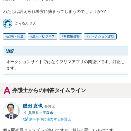
わたしは訴えられ警察に捕まってしまうのでしょうか??
ぷぅるん さん
恐喝・脅迫
法人・ビジネス
商標権侵害
オークション詐欺
追記
オークションサイトではなくフリマアプリの間違いです。訂正し
ます。
弁護士からの回答タイムライン
磯田 直也
弁護士
兵庫県
>
宝塚市
刑事事件に注力する弁護士
個人間売買はトラブルが多いですが、解決が難しいものです。
