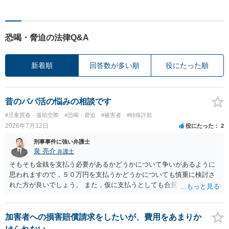
恐喝・脅迫の法律Q&A
新着順
回答数が多い順
役にたった順
昔のパパ活の悩みの相談です
#児童買春・援助交際
#恐喝・脅迫
#被害者
#特殊詐欺
2026年7月12日
役にたった
2
刑事事件に強い弁護士
泉 亮介
弁護士
そもそも金銭を支払う必要があるかどうかについて争いがあるように
思われますので，５０万円を支払うかどうかについても慎重に検討さ
れた方が良いでしょう。 また，仮に支払うとしても合意書を交わし，
清算条項等を入れた上で，相手との関係をしっかりと断てるように書
面を作成したうえで支払いをする必要があるでしょう。 一度弁護士に
相談をされた方が良いかと思われます。
加害者への損害賠償請求をしたいが、費用をあまりか