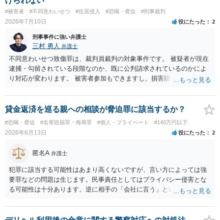
けられない
#被害者
#不同意わいせつ
#住居侵入
#恐喝・脅迫
#刑事裁判
2026年7月10日
役にたった
2
刑事事件に強い弁護士
三村 勇人
弁護士
不同意わいせつ致傷罪は、裁判員裁判の対象事件です。 被疑者が現在
逮捕・勾留されている段階なのか、既に公判請求されているのかによ
り対応が変わります。 被害者参加もできますし、損害賠償命令制度も
刑事和解も活用できます。 私なら、被告人本人だけでなく、親族等の
第三者を保証人とする内容で債務名義を取得できるの、まずは刑事和
解を検討します。 弁護士に依頼せず、ご自身で手続きを進めることは
貸金返済を巡る親への相談が脅迫罪に該当するか？
できますが、経験上うまくいった例をみたことがありません。 弁護士
#恐喝・脅迫
#名誉毀損罪・侮辱罪
#個人・プライベート
#140万円以下
へご相談されることをお勧めはいたします。 ※余談ですが、被害者通
2026年6月13日
役にたった
2
知を依頼すると現在の検察庁での捜査進行や公判期日を知ることがで
きますので、送致後であれば検察庁に電話してみてください。
匿名A
弁護士
犯罪に該当する可能性はあまり高くないですが、言い方によっては強
要罪などの問題は生じます。民事責任としてはプライバシー侵害とな
る可能性は十分あります。逆に相手の「会社に言う」という発言は脅
迫の可能性はあります。ただ、この種のトラブルでは警察は動かない
（双方の主張ともに取り合わない）でしょう。 返済がなされないので
あれば訴訟や支払督促など法的措置を取るべきというのが法律相談と