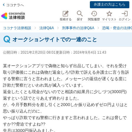
弁護士の方はこちら
ココナラへ
投稿する
探す
閲覧履歴
マイリスト
ログイン
ココナラ法律相談
法律Q&A
刑事事件の法律Q&A
恐喝・脅迫の法律Q
オークションサイトでの一連のこと
公開日時：
2021年2月20日 08:01
更新日時：
2024年9月4日 11:43
某オークションアプリで偽物と知らず出品してしまい、それを受け
取り評価後にこれは偽物だ返金しろ!!詐欺で訴える弁護士に言う告訴
する警察に言うと言われました。メッセージの返信が遅くなる度に
詐欺だ警察だといわれ気が滅入っています。

返金したくとも現金がないのでと相談の結果月に少しづつ(3000円)
返すという話でとりあえず終わりました。

が、今月手数料分を差し引くと2000しか振り込めずゼロ円よりはと
思い振り込んだのに、

やっぱり詐欺ですね警察に行きますと言われました。これは脅しで
すか??脅迫ですよね??

先月は3000円振込みました。
