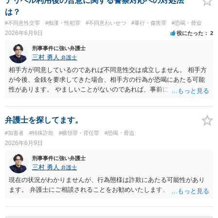
デリヘル利用後の合意に関する警察対応への対処法
しての模範解答となります。「親に言う」という行為が犯罪に該当し
は？
ないとしても、本件のように余計なトラブルを招き、相手が反発して
#不同意性交罪
#痴漢・性犯罪
#不同意わいせつ
#暴行・傷害罪
#恐喝・脅迫
任意の返済が期待できなくなり、事情によっては不法行為を主張され
2026年6月9日
役にたった
2
て事実上相殺（減額）となってしまうリスクもあり、何の得にもなり
ません。
刑事事件に強い弁護士
三村 勇人
弁護士
相手方が同意しているのであれば不同意性交は成立しません。 相手方
が今後、金銭を要求してきた場合、相手方の行為が恐喝にあたる可能
性があります。 やましいことがないのであれば、事前に警察に相談す
るのも良いかと思われます。
弁護士を探してます。
#加害者
#特殊詐欺
#横領罪・背任罪
#恐喝・脅迫
2026年6月9日
刑事事件に強い弁護士
三村 勇人
弁護士
現在の状況がわかりませんが、行為態様は詐欺にあたる可能性があり
ます。 弁護士にご相談されることをお勧めいたします。