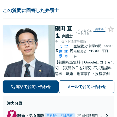
この質問に回答した弁護士
磯田 直
兵庫県
インタビュ
ーを見る
也
弁護士
ルーセント法律事務所
宝塚駅
か
営業時間：09:00
兵
宝
~19:00（平日）
庫
塚
ら徒歩2
|
県
市
分
【初回相談無料｜Google口コミ★4.
5】【夜間休日も対応】不貞慰謝料
請求・離婚・刑事事件・投稿者側発
信者情報開示請求の実績・経験多
数。オーダーメイドのサービスで問
電話でお問い合わせ
メールでお問い合わせ
題解決や事業の推進を強力にサポー
ト【宝塚駅徒歩2分｜電話・WEB面
談で全国対応】
注力分野
離婚・男女問題
【初回相談無料・
事例2件
料金表有