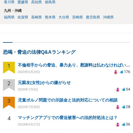
香川県
愛媛県
高知県
徳島県
九州・沖縄
福岡県
佐賀県
長崎県
熊本県
大分県
宮崎県
鹿児島県
沖縄県
恐喝・脅迫の法律Q&Aランキング
1
不倫相手からの脅迫、暴力あり、慰謝料は払わなければいけませんか
176
2020年5月24日
2
元親友(女性)からの嫌がらせ
54
2020年7月6日
3
児童ポルノ問題での示談金と法的対応についての相談
28
2021年7月30日
4
マッチングアプリでの脅迫被害への法的対処法とは？
36
2019年5月17日