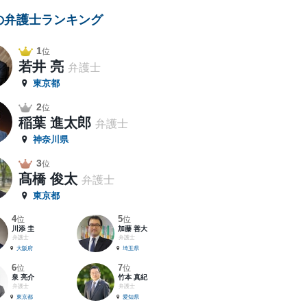
の弁護士ランキング
1
位
若井 亮
弁護士
東京都
2
位
稲葉 進太郎
弁護士
神奈川県
3
位
髙橋 俊太
弁護士
東京都
4
5
位
位
川添 圭
加藤 善大
弁護士
弁護士
大阪府
埼玉県
6
7
位
位
泉 亮介
竹本 真紀
弁護士
弁護士
東京都
愛知県