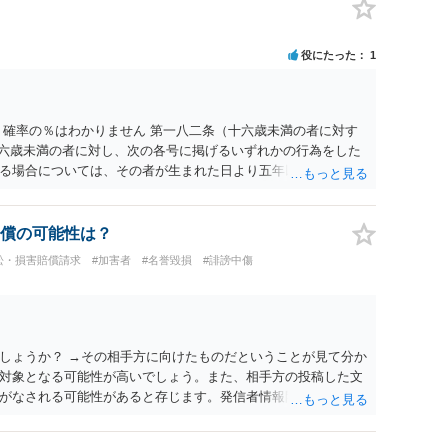
役にたった
1
 確率の％はわかりません 第一八二条（十六歳未満の者に対す
十六歳未満の者に対し、次の各号に掲げるいずれかの行為をした
る場合については、その者が生まれた日より五年以上前の日に
刑又は五十万円以下の罰金に処する。 一 威迫し、偽計を用い
拒まれたにもかかわらず、反復して面会を要求すること。 三
み若しくは約束をして面会を要求すること。 2前項の罪を犯
償の可能性は？
満の者と面会をした者は、二年以下の拘禁刑又は百万円以下の
訟・損害賠償請求
#加害者
#名誉毀損
#誹謗中傷
しょうか？ →その相手方に向けたものだということが見て分か
対象となる可能性が高いでしょう。また、相手方の投稿した文
がなされる可能性があると存じます。発信者情報開示請求が進
に、意見照会がなされます。アカウント情報開示の場合は、ア
ます。 また、された場合賠償金はいくらでしょうか。 →ケー