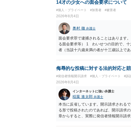
14才の少女への面会要求について
#個人・プライベート
#加害者
#被害者
2026年8月4日
奥村 徹
弁護士
面会要求罪で逮捕されることはあります。
る面会要求等） 1 わいせつの目的で、
者（当該十六歳未満の者が十三歳以上であ
生まれた者に限る。）は、一年以下の拘禁
又は誘惑して面会を要求すること。 二 
金銭その他の利益を供与し、又はその申込
侮辱的な投稿に対する法的対応と賠
し、よってわいせつの目的で当該十六歳未
#発信者情報開示請求
#個人・プライベート
#訴
罰金に処する。
2026年8月4日
インターネットに強い弁護士
稲葉 進太郎
弁護士
本当に反省しています。開示請求されるで
る形で投稿されたのであれば、開示請求の
章からすると、実際に発信者情報開示請求
むと、投稿に使った回線の契約者のところ
カウントの登録メールに意見照会がなされ