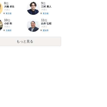
8
9
位
位
大橋 卓生
三村 勇人
弁護士
弁護士
東京都
東京都
10
11
位
位
小杉 和
白井 弘昭
弁護士
弁護士
京都府
愛知県
もっと見る