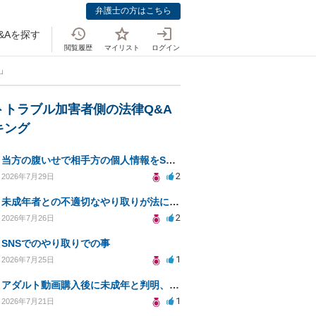
弁護士の方はこちら
&Aを探す
閲覧履歴
マイリスト
ログイン
」
トトラブル加害者側の法律Q&A
キング
当方の腹いせで相手方の個人情報をSNSで晒してしまい名誉毀損させてしまったかもしれない
2
2026年7月29日
未成年者との不適切なやり取りが法に触れる可能性と対処法
2
2026年7月26日
SNSでのやり取りでの事
1
2026年7月25日
アダルト動画購入後に未成年と判明、法的リスクはある？
1
2026年7月21日