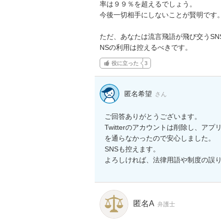
率は９９％を超えるでしょう。

今後一切相手にしないことが賢明です。
ただ、あなたは流言飛語が飛び交うSN
NSの利用は控えるべきです。
役に立った
3
匿名希望
さん
ご回答ありがとうございます。

Twitterのアカウントは削除し、
を通らなかったので安心しました。

SNSも控えます。

よろしければ、法律用語や制度の誤
匿名A
弁護士