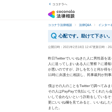
ココナラへ
ココナラ法律相談
法律Q&A
インター
心配です。助けて下さい
公開日時：
2021年2月18日 12:47
更新日時：
20
昨日Twitterでいいねきた人に男性
人に送ってしまいある人に警察？に通報
が悪いのですが、許しを乞うと何か得を
11時に弁護士に相談し、民事裁判が刑事裁
僕はその人のことをTwitterで調べてみまし
その人はPayPayで先払いしてくれた
いして会わないという詐欺をしているそう
更にいいね欄を見てみると、いいねした
ました。
