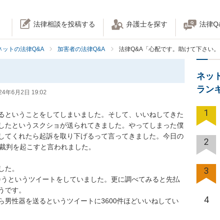
法律相談を投稿する
弁護士を探す
法律Q
ネットの法律Q&A
加害者の法律Q&A
法律Q&A「心配です。助けて下さい。
。
ネッ
ラン
24年6月2日 19:02
1
器を送るということをしてしまいました。そして、いいねしてきた
したというスクショが送られてきました。やってしまった僕
してくれたら起訴を取り下げるって言ってきました。今日の
2
判を起こすと言われました。

た。

3
ら会うというツイートをしていました。更に調べてみると先払
です。

4
ら男性器を送るというツイートに3600件ほどいいねしてい