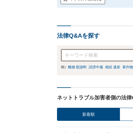
法律Q&Aを探す
例）
離婚 慰謝料
誹謗中傷
相続 遺産
著作物
ネットトラブル加害者側の法律
新着順