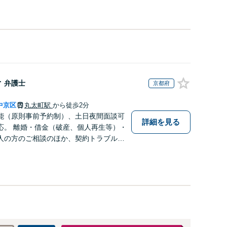
子
弁護士
京都府
中京区
丸太町駅
から徒歩2分
能（原則事前予約制）、土日夜間面談可
詳細を見る
応。 離婚・借金（破産、個人再生等）・
人の方のご相談のほか、契約トラブルや
ーマー対応など事業者様にも広く対応し
気軽にご相談ください。