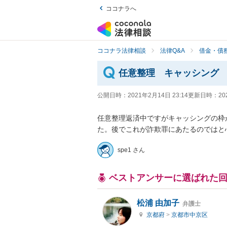
ココナラへ
ココナラ法律相談
法律Q&A
借金・債
任意整理 キャッシング
公開日時：
2021年2月14日 23:14
更新日時：
20
任意整理返済中ですがキャッシングの枠
た。後でこれが詐欺罪にあたるのではと
spe1 さん
ベストアンサーに選ばれた
松浦 由加子
弁護士
京都府
>
京都市中京区