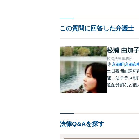
この質問に回答した弁護士
松浦 由加
松浦法律事務所
京都府
京都市
|
土日夜間面談可
能、法テラス対
遺産分割など個
雇用問題・クレ
ております。お
法律Q&Aを探す