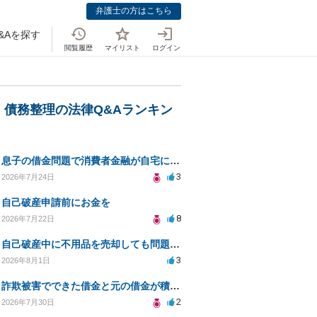
弁護士の方はこちら
&Aを探す
閲覧履歴
マイリスト
ログイン
・債務整理の法律Q&Aランキン
息子の借金問題で消費者金融が自宅にくるのをやめさせる方法はないですか？
3
2026年7月24日
自己破産申請前にお金を
8
2026年7月22日
自己破産中に不用品を売却しても問題ないか？
3
2026年8月1日
詐欺被害でできた借金と元の借金が積み重なり返済困難
2
2026年7月30日