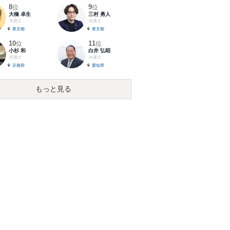
8
9
位
位
大橋 卓生
三村 勇人
弁護士
弁護士
東京都
東京都
10
11
位
位
小杉 和
白井 弘昭
弁護士
弁護士
京都府
愛知県
もっと見る