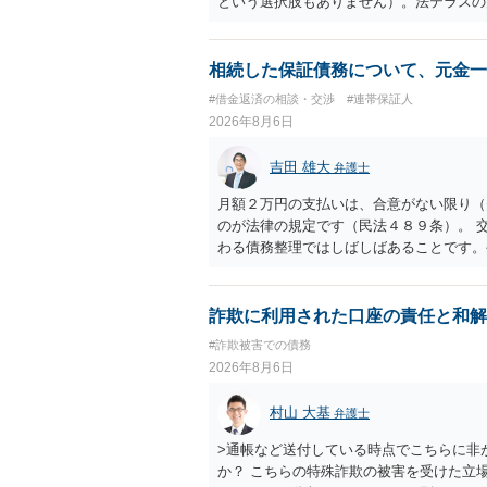
という選択肢もありません）。法テラスの
の予納金等も法テラスが援助してくれるた
相続した保証債務について、元金一
#借金返済の相談・交渉
#連帯保証人
2026年8月6日
吉田 雄大
弁護士
月額２万円の支払いは、合意がない限り（
のが法律の規定です（民法４８９条）。 
わる債務整理ではしばしばあることです。
お近くの弁護士にご依頼しチャレンジなさ
詐欺に利用された口座の責任と和解
#詐欺被害での債務
2026年8月6日
村山 大基
弁護士
>通帳など送付している時点でこちらに非
か？ こちらの特殊詐欺の被害を受けた立