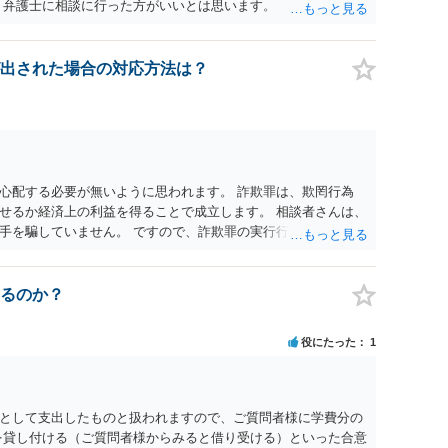
、弁護士に相談に行った方がいいとは思います。 そもそも、
れる可能性もあります。 ＞100万を支払わず穏便に和解するこ
いです。相談者さんも１００万円の被害を受けたとして、１円も
できるだけ重い刑罰を与えて欲しい、と思われるのではないでし
出された場合の対応方法は？
とで支払額が下がることはありますか？ そこはあり得ます、た
すことも考えられるので、 兼ね合いは考えてみましょう。
心配する必要が無いように思われます。 詐欺罪は、欺罔行為
せるか経済上の利益を得ることで成立します。 相談者さんは、
手を騙していません。 ですので、詐欺罪の実行行為性が無く罪
手が真実を話せば警察も取り合わないと思いますが、虚偽の内容
ん。 ただし、捜査において、真実を説明すれば、「ちゃんと返
われます。 また、返せるお金が無いのであれば、返せないのは
るのか？
ことを相手に告げていくのみでしょう。 以上、ご参考まで。
役にたった
1
として支出したものと扱われますので、ご質問者様に学費分の
を貸し付ける（ご質問者様からみると借り受ける）といった合意