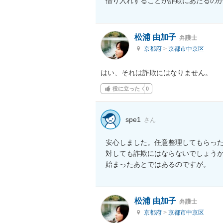
借り入れすることが詐欺にあたるの
松浦 由加子
弁護士
京都府
>
京都市中京区
はい、それは詐欺にはなりません。
役に立った
0
spe1
さん
安心しました。任意整理してもらった
対しても詐欺にはならないでしょう
始まったあとではあるのですが。
松浦 由加子
弁護士
京都府
>
京都市中京区