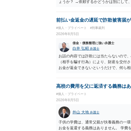
ょうか？ →依頼するかどうかは別にして
特殊詐欺関係なく旦那さんの行為は法に触
とは可能でしょうか？ →一般的には難し
払わないで和解したいと言われたら、 
前払い金返金の遅延で詐欺被害届が
ょうか。 ＞弁護士さんに入ってもらうこ
#個人・プライベート
#刑事裁判
だ、弁護士費用かけるならその分賠償に回
2026年8月5日
借金・債務整理に強い弁護士
白井 弘昭
弁護士
お話の内容では詐欺には当たらないので、
（相手を騙す行為）により、財産を交付さ
お金が返金できないというだけで、何ら相
に問うことはできません。 おそらく、相
を述べた場合は、捜査はあるかもしれませ
しなさいよ」程度の注意で済むことだと思
高校の費用を父に返済する義務はあ
致し方ありません。真摯に分割して支払う
#個人・プライベート
2026年8月5日
外山 大地
弁護士
子供の学費は、通常父親が扶養義務の一環
お金を返還する義務はありません。 学費