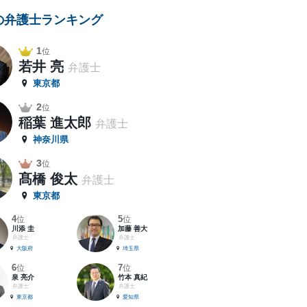
の弁護士ランキング
1
位
若井 亮
弁護士
東京都
2
位
稲葉 進太郎
弁護士
神奈川県
3
位
髙橋 俊太
弁護士
東京都
4
5
位
位
川添 圭
加藤 善大
弁護士
弁護士
大阪府
埼玉県
6
7
位
位
泉 亮介
竹本 真紀
弁護士
弁護士
東京都
愛知県