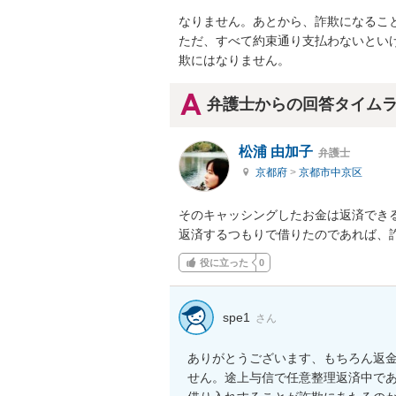
なりません。あとから、詐欺になること
ただ、すべて約束通り支払わないとい
欺にはなりません。
弁護士からの回答タイム
松浦 由加子
弁護士
京都府
>
京都市中京区
そのキャッシングしたお金は返済できる
返済するつもりで借りたのであれば、
役に立った
0
spe1
さん
ありがとうございます、もちろん返
せん。途上与信で任意整理返済中で