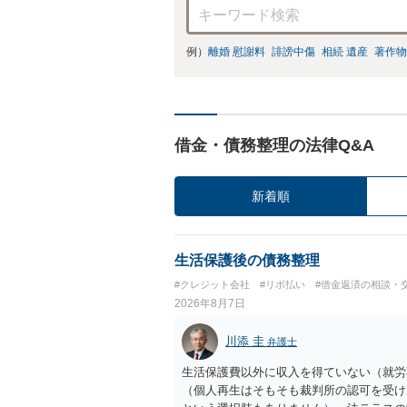
例）
離婚 慰謝料
誹謗中傷
相続 遺産
著作物
借金・債務整理の法律Q&A
新着順
生活保護後の債務整理
#クレジット会社
#リボ払い
#借金返済の相談・
2026年8月7日
川添 圭
弁護士
生活保護費以外に収入を得ていない（就労
（個人再生はそもそも裁判所の認可を受け