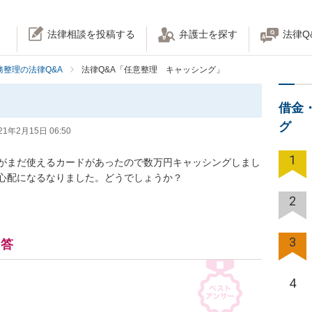
法律相談を投稿する
弁護士を探す
法律Q
務整理の法律Q&A
法律Q&A「任意整理 キャッシング」
借金
グ
21年2月15日 06:50
1
がまだ使えるカードがあったので数万円キャッシングしまし
心配になるなりました。どうでしょうか？
2
3
回答
4