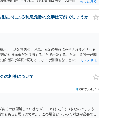
法律扶助を利用すれば弁護士費用は法テラスが負担し、裁判所
め、弁護士へ自己破産を任せれば解決します。
括払いによる利息免除の交渉は可能でしょうか
費用、）遅延損害金、利息、元金の順番に充当されるとされる
交渉の結果元金だけ弁済することで示談することは、弁護士が関
公的機関は減額に応じることには消極的なことが多いものの、
る意義は十分にあると思います。
金の相談について
役にたった
2
があるのは理解していますが、これは支払うべきなのでしょう
場でもあると思うのですが、この場合どういった対処が必要でし