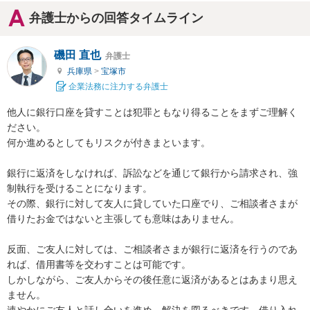
弁護士からの回答タイムライン
磯田 直也
弁護士
兵庫県
>
宝塚市
企業法務に注力する弁護士
他人に銀行口座を貸すことは犯罪ともなり得ることをまずご理解く
ださい。

何か進めるとしてもリスクが付きまといます。

銀行に返済をしなければ、訴訟などを通じて銀行から請求され、強
制執行を受けることになります。

その際、銀行に対して友人に貸していた口座でり、ご相談者さまが
借りたお金ではないと主張しても意味はありません。

反面、ご友人に対しては、ご相談者さまが銀行に返済を行うのであ
れば、借用書等を交わすことは可能です。

しかしながら、ご友人からその後任意に返済があるとはあまり思え
ません。

速やかにご友人と話し合いを進め、解決を図るべきです。借り入れ