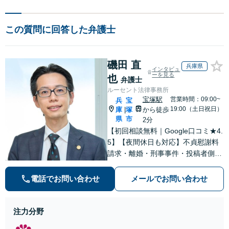
この質問に回答した弁護士
磯田 直
兵庫県
インタビュ
ーを見る
也
弁護士
ルーセント法律事務所
宝塚駅
営業時間：09:00~
兵
宝
19:00（土日祝日）
庫
塚
から徒歩
|
県
市
2分
【初回相談無料｜Google口コミ★4.
5】【夜間休日も対応】不貞慰謝料
請求・離婚・刑事事件・投稿者側発
信者情報開示請求の実績・経験多
数。オーダーメイドのサービスで問
電話でお問い合わせ
メールでお問い合わせ
題解決や事業の推進を強力にサポー
ト【宝塚駅徒歩2分｜電話・WEB面
談で全国対応】
注力分野