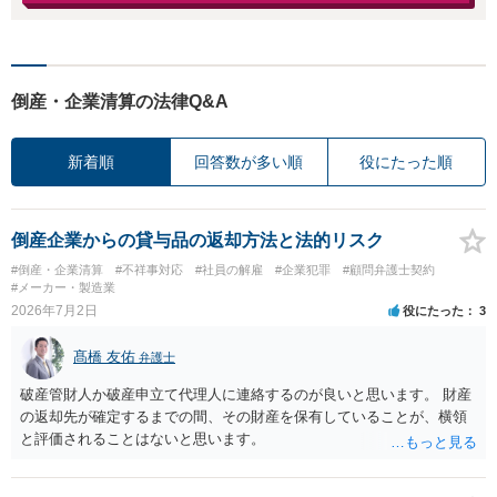
倒産・企業清算の法律Q&A
新着順
回答数が多い順
役にたった順
倒産企業からの貸与品の返却方法と法的リスク
#倒産・企業清算
#不祥事対応
#社員の解雇
#企業犯罪
#顧問弁護士契約
#メーカー・製造業
2026年7月2日
役にたった
3
髙橋 友佑
弁護士
破産管財人か破産申立て代理人に連絡するのが良いと思います。 財産
の返却先が確定するまでの間、その財産を保有していることが、横領
と評価されることはないと思います。