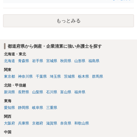
案内は難しいと思います。 また、お問い合わせ内容が税務ですから、
弁護士よりも税理士にお問い合わせされた方が有益な情報が得られる
でしょう。 さらに、更生の請求を行うことにより、税務調査の対象と
もっとみる
なる可能性がどの程度高くなるのか、といった実務家の感覚を知る、
といった観点からも税理士にお問い合わせされた方がよいでしょう。
なお、税理士にお問い合わせの際にも、購入された車両が中古車なの
か新車なのか、青色申告なのか白色申告なのかなどが前提情報として
都道府県から倒産・企業清算に強い弁護士を探す
必要になってくるかと思います。
北海道・東北
北海道
青森県
岩手県
宮城県
秋田県
山形県
福島県
関東
東京都
神奈川県
千葉県
埼玉県
茨城県
栃木県
群馬県
北陸・甲信越
新潟県
長野県
山梨県
石川県
富山県
福井県
東海
愛知県
静岡県
岐阜県
三重県
関西
大阪府
兵庫県
京都府
滋賀県
奈良県
和歌山県
中国