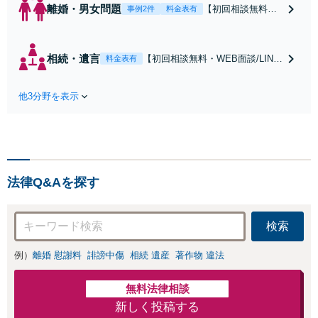
離婚・男女問題
【初回相談無料・
事例2件
料金表有
WEB面談/LINE相
談可】Google口コ
ミ★4.5【離婚・不
相続・遺言
【初回相談無料・WEB面談/LINE
料金表有
倫の早期解決】
相談可】Google口コミ★4.5【宝
「不利な結果にな
塚駅2分】相続トラブルを多数取
らないように」慰
他3分野を表示
り扱う実績と経験のある弁護士が
謝料・親権・財産
最適な解決策をご提案します。遺
分与、地域密着の
産分割協議の代理や遺言書の作
相談しやすい法律
成、相続放棄はお任せください
事務所でオーダー
【地域密着】
メイドの「後悔し
ない」解決を【夜
法律Q&Aを探す
間休日対応】
検索
例）
離婚 慰謝料
誹謗中傷
相続 遺産
著作物 違法
無料法律相談
新しく投稿する