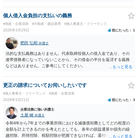
ることになります。仮に表明保証がないとすれば、一般的には株式譲
渡は成立しないでしょう。それでも万が一表明保証なしで株式譲渡契
約が成立したとしたら、一義的には株式譲渡を受けた買い手が責任を
個人借入金負担の支払いの義務
取ることになりますが、譲渡後は売却側が一切責任を負わないとの確
#倒産・企業清算
#不動産・建設業界
#個人事業主・フリーランス
約がない限り、争いが起きる可能性はあります。 2番目の点について
2026年3月29日
役にたった
1
は、口座は法人名義のものでしょうから、一般的には株式譲渡であれ
ば売却側に責任追及が来ることはないでしょうが、口座を不正に使用
肥田 弘昭
弁護士
するような相手であればそもそも取引はしない方がいいと思います。
法的な支払義務はありません。代表取締役個人の借入金であり、その
連帯債務者になっていないことから、その借金の半分を返済する義務
などはありません。ご参考にしてください。
更正の請求についてお伺いしたいです
#個人事業主・フリーランス
#倒産・企業清算
2026年3月21日
役にたった
3
企業法務に強い弁護士
土屋 峻
弁護士
令和4年から7年までの事業所得における減価償却費としてどの程度の
金額を計上できるのかを考えたとしても、各年の損益通算や損失の繰
越控除、所得控除、税額控除が把握できなければ、還付の見込額のご