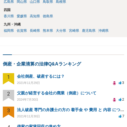
広島県
岡山県
山口県
鳥取県
島根県
四国
香川県
愛媛県
高知県
徳島県
九州・沖縄
福岡県
佐賀県
長崎県
熊本県
大分県
宮崎県
鹿児島県
沖縄県
倒産・企業清算の法律Q&Aランキング
1
会社倒産、破産するには？
3
2021年11月29日
2
父親が経営する会社の廃業（倒産）について
2
2024年7月30日
3
法人破産 専門の弁護士の方の 着手金 や 費用 と 内容 について教えてください
7
2021年11月30日
借家の家賃回収の進め方