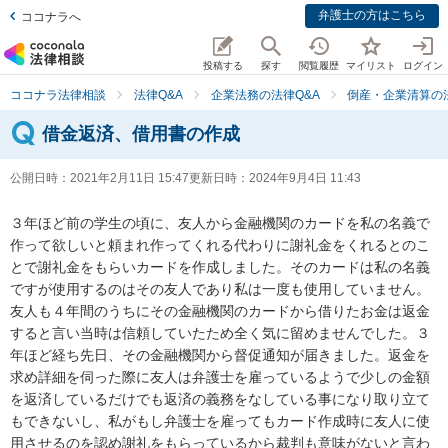
弁護士の方はこちら
ココナラへ
投稿する
探す
閲覧履歴
マイリスト
ログイン
ココナラ法律相談
法律Q&A
企業法務の法律Q&A
倒産・企業清算の法
借金返済、借用書の作成
公開日時：
2021年2月11日 15:47
更新日時：
2024年9月4日 11:43
３年ほど前の学生の頃に、友人から金融機関のカードを私の名義で
作って欲しいと頼まれ作ってくれる代わりに謝礼金をくれるとのこ
とで謝礼金をもらいカードを作成しました。そのカードは私の名義
ですが使用するのはその友人であり私は一度も使用していません。
友人も４年間のうちにその金融機関のカードから借りたお金は返金
すると言い当時は信頼していたため全く気に留めませんでした。３
年ほど経ち先日、その金融機関から督促通知が届きました。返金を
求め詳細を伺った際に友人は弁護士を雇っているようで少しの金額
を返済しているだけでも返済の義務をなしている事になり取り立て
もできないし、私がもし弁護士を雇ってもカード作成時に友人に使
用させるのを認め謝礼をもらっているから裁判も意味がないと言わ