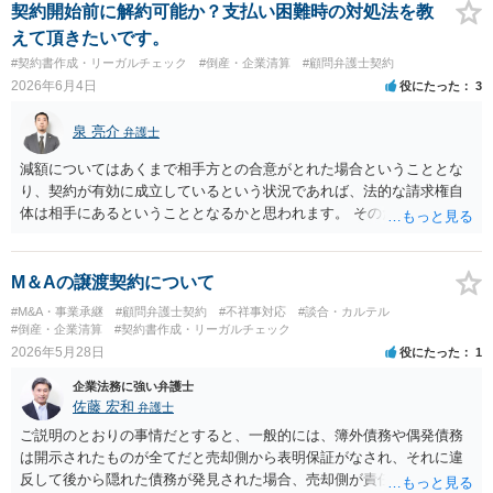
契約開始前に解約可能か？支払い困難時の対処法を教
えて頂きたいです。
#契約書作成・リーガルチェック
#倒産・企業清算
#顧問弁護士契約
2026年6月4日
役にたった
3
泉 亮介
弁護士
減額についてはあくまで相手方との合意がとれた場合ということとな
り、契約が有効に成立しているという状況であれば、法的な請求権自
体は相手にあるということとなるかと思われます。 そのため、交渉に
応じてくれるかは相手方次第という側面がかなり大きくなるかと思わ
れます。
M＆Aの譲渡契約について
#M&A・事業承継
#顧問弁護士契約
#不祥事対応
#談合・カルテル
#倒産・企業清算
#契約書作成・リーガルチェック
2026年5月28日
役にたった
1
企業法務に強い弁護士
佐藤 宏和
弁護士
ご説明のとおりの事情だとすると、一般的には、簿外債務や偶発債務
は開示されたものが全てだと売却側から表明保証がなされ、それに違
反して後から隠れた債務が発見された場合、売却側が責任追及を受け