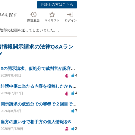
弁護士の方はこちら
&Aを探す
閲覧履歴
マイリスト
ログイン
で陰部の動画を送ってしまいました。」
者情報開示請求の法律Q&Aラン
グ
Xの開示請求、仮処分で裁判官が認容する意思と理由を明確化しても、相手側は争って引き延ばしますか
4
2026年8月8日
誹謗中傷に当たる内容を投稿したかもしれない。開示請求や民事刑事裁判に発展しうるのか教えて欲しい。
4
2026年7月27日
開示請求の仮処分での審尋で２回目で終わらない場合どうしたらいいですか
7
2026年8月3日
当方の腹いせで相手方の個人情報をSNSで晒してしまい名誉毀損させてしまったかもしれない
2
2026年7月29日