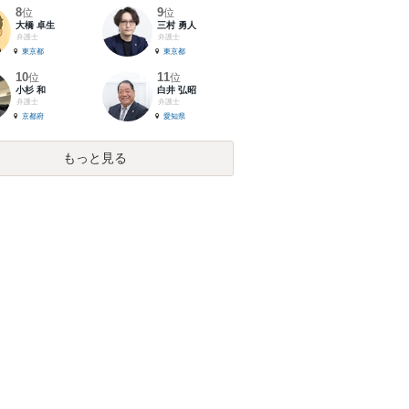
8
9
位
位
大橋 卓生
三村 勇人
弁護士
弁護士
東京都
東京都
10
11
位
位
小杉 和
白井 弘昭
弁護士
弁護士
京都府
愛知県
もっと見る