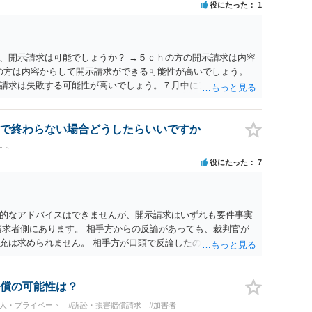
役にたった
1
、開示請求は可能でしょうか？ →５ｃｈの方の開示請求は内容
ramの方は内容からして開示請求ができる可能性が高いでしょう。
請求は失敗する可能性が高いでしょう。７月中にアカウントが
する可能性が高いように思われます。 相手を特定できた場合、
は可能でしょうか？ →訴訟外の交渉で相手方が認めれば負担さ
なった場合は、実際の弁護士費用が認められる場合と認められ
で終わらない場合どうしたらいいですか
ょう。
ート
役にたった
7
的なアドバイスはできませんが、開示請求はいずれも要件事実
請求者側にあります。 相手方からの反論があっても、裁判官が
充は求められません。 相手方が口頭で反論したのは、仮処分は
反論となれば、より遅延する可能性がございます。 また、本件
の問題もございます。 開示請求は法律知識が不可欠ですが、それ
択することが重要です。
償の可能性は？
個人・プライベート
#訴訟・損害賠償請求
#加害者