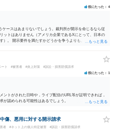
役にたった
4
うケースはあまりないでしょう。裁判所が開示を命じるなら従
リットはありません（アメリカ企業であるXにとって、日本の
す）。 開示要件を満たすかどうかを争うよりも、「発信者情報
い訳して確認できるまで発令を引き伸ばす方で対応してくる方
っていいほど行ってきます）。
ベート
#被害者
#炎上対策
#訴訟・損害賠償請求
役にたった
1
メントがされた日時や，ライブ配信のURL等が証明できれば，
求が認められる可能性はあるでしょう。
中傷、悪用に対する開示請求
被害者
#ネット上の個人特定被害
#訴訟・損害賠償請求