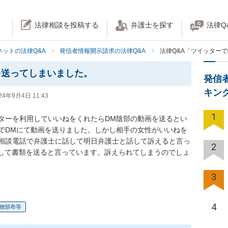
法律相談を投稿する
弁護士を探す
法律Q
ネットの法律Q&A
発信者情報開示請求の法律Q&A
法律Q&A「ツイッター
を送ってしまいました。
発信
キン
24年9月4日 11:43
1
ターを利用していいねをくれたらDM陰部の動画を送るとい
でDMにて動画を送りました。しかし相手の女性がいいねを
相談電話で弁護士に話して明日弁護士と話して訴えると言っ
2
定して書類を送ると言っています。訴えられてしまうのでしょ
3
4
物頒布等