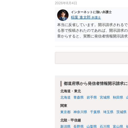
2026年8月4日
インターネットに強い弁護士
稲葉 進太郎
弁護士
本当に反省しています。開示請求されるで
る形で投稿されたのであれば、開示請求の
章からすると、実際に発信者情報開示請求
むと、投稿に使った回線の契約者のところ
カウントの登録メールに意見照会がなされ
スバイケースであり、数万円から１００万
額から減額することを試みることとなるで
都道府県から発信者情報開示請求に
北海道・東北
北海道
青森県
岩手県
宮城県
秋田県
関東
東京都
神奈川県
千葉県
埼玉県
茨城県
北陸・甲信越
新潟県
長野県
山梨県
石川県
富山県