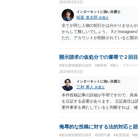
2026年8月5日
インターネットに強い弁護士
稲葉 進太郎
弁護士
全てが同じ人物の犯行かは分かりませんが
からして難しいでしょう。 XとInstag
ただ、アカウントが削除されていると開示
削除されている場合、今から進めても失敗
相手に全ての弁護士費用を負担させること
せることができるでしょう。訴訟で判決と
開示請求の仮処分での審尋で２回目
ない場合があり何ともいえないところでし
#発信者情報開示請求
#被害者
#個人・プライベ
2026年8月3日
インターネットに強い弁護士
三村 勇人
弁護士
本件投稿記事の詳細が不明ですので、具体
を立証する必要があります。 立証責任は
要件事実を満たしていると判断すれば、補
迅速性が要求されるためです。 書面での
はXのため、APのIPアドレスの保存期間
だけでは足りず、実務を踏まえた方法を選
侮辱的な投稿に対する法的対応と賠
#発信者情報開示請求
#誹謗中傷
#名誉毀損
#