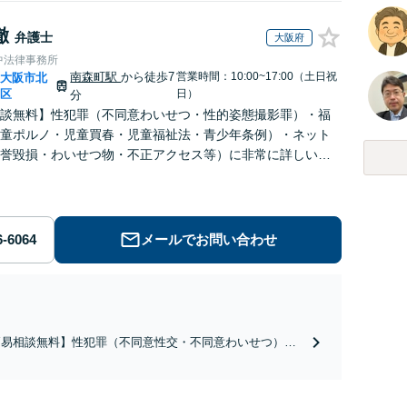
徹
弁護士
大阪府
中法律事務所
南森町駅
から徒歩7
営業時間：10:00~17:00（土日祝
大阪市北
|
区
日）
分
談無料】性犯罪（不同意わいせつ・性的姿態撮影罪）・福
童ポルノ・児童買春・児童福祉法・青少年条例）・ネット
誉毀損・わいせつ物・不正アクセス等）に非常に詳しい弁
メールでお問い合わせ
簡易相談無料】性犯罪（不同意性交・不同意わいせつ）・
祉犯（児童ポルノ・児童買春・児童福祉法・青少年条
）・ネット犯罪（名誉毀損・わいせつ物・不正アクセス・
ベンジポルノ罪等）に非常に詳しい弁護士です