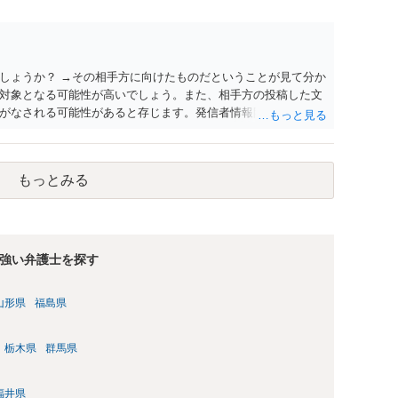
しょうか？ →その相手方に向けたものだということが見て分か
対象となる可能性が高いでしょう。また、相手方の投稿した文
がなされる可能性があると存じます。発信者情報開示請求が進
に、意見照会がなされます。アカウント情報開示の場合は、ア
ます。 また、された場合賠償金はいくらでしょうか。 →ケー
単位まで様々でしょう。裁判外であれば交渉して相手方の請求
もっとみる
しょう。
強い弁護士を探す
山形県
福島県
栃木県
群馬県
福井県