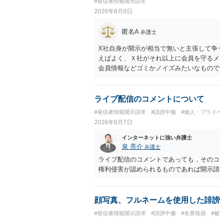
#発信者情報開示請求
2026年8月8日
匿名A
弁護士
X社自身が開示が相当で無いと主張して争
えばよく、Ｘ社がそれ以上に会員を守るメ
会員情報などゴミかノイズみたいなもので
の保有確認がまだできていない」などと言
が圧倒的に多いです（この作戦は必ずとい
ライブ配信のコメントについて
#発信者情報開示請求
#誹謗中傷
#個人・プライ
2026年8月7日
インターネットに強い弁護士
泉 亮介
弁護士
ライブ配信のコメントであっても，そのコ
権利侵害が認められるものであれば開示請
顔写真、フルネームを使用した誹謗
#発信者情報開示請求
#誹謗中傷
#名誉毀損
#