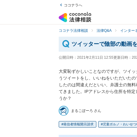
ココナラへ
ココナラ法律相談
法律Q&A
インター
ツイッターで陰部の動画
公開日時：
2021年2月11日 12:55
更新日時：
20
大変恥ずかしいことなのですが、ツイッ
うツイートをし、いいねをいただいたの
したのは間違えだといい、弁護士の無料
てきました。IPアドレスから住所を特
うか？
まるこぽーろ さん
発信者情報開示請求
児童ポルノ・わいせつ