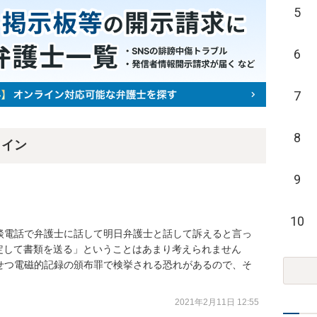
5
6
7
8
ライン
9
10
談電話で弁護士に話して明日弁護士と話して訴えると言っ
定して書類を送る」ということはあまり考えられません

せつ電磁的記録の頒布罪で検挙される恐れがあるので、そ
2021年2月11日 12:55