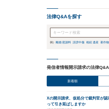
法律Q&Aを探す
例）
離婚 慰謝料
誹謗中傷
相続 遺産
著作物
発信者情報開示請求の法律Q&A
新着順
Xの開示請求、仮処分で裁判官が認
って引き延ばしますか