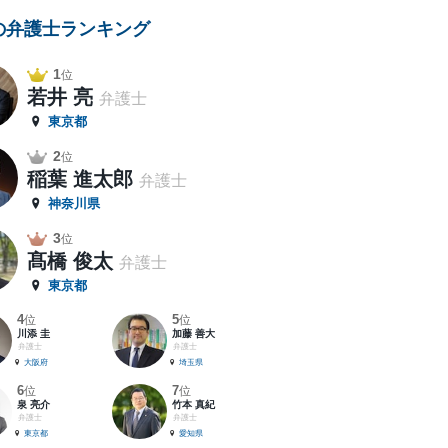
の弁護士ランキング
1
位
若井 亮
弁護士
東京都
2
位
稲葉 進太郎
弁護士
神奈川県
3
位
髙橋 俊太
弁護士
東京都
4
5
位
位
川添 圭
加藤 善大
弁護士
弁護士
大阪府
埼玉県
6
7
位
位
泉 亮介
竹本 真紀
弁護士
弁護士
東京都
愛知県