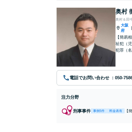
奥村 
奥村＆田
大阪
府
【簡易相
祉犯（児
犯罪（名
護士です
電話でお問い合わせ
注力分野
刑事事件
【
事例5件
料金表有
福
例
リ