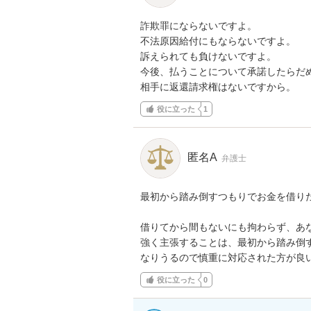
詐欺罪にならないですよ。

不法原因給付にもならないですよ。

訴えられても負けないですよ。

今後、払うことについて承諾したらだめ
相手に返還請求権はないですから。
役に立った
1
匿名A
弁護士
最初から踏み倒すつもりでお金を借りた
借りてから間もないにも拘わらず、あな
強く主張することは、最初から踏み倒す
なりうるので慎重に対応された方が良
役に立った
0