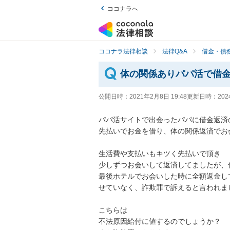
ココナラへ
ココナラ法律相談
法律Q&A
借金・債
体の関係ありパパ活で借
公開日時：
2021年2月8日 19:48
更新日時：
202
パパ活サイトで出会ったパパに借金返済の為
先払いでお金を借り、体の関係返済でお会い
生活費や支払いもキツく先払いで頂き

少しずつお会いして返済してましたが、仕
最後ホテルでお会いした時に全額返金し
せていなく、詐欺罪で訴えると言われました
こちらは

不法原因給付に値するのでしょうか？
