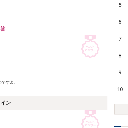
5
6
回答
7
8
9
ですよ。

10
ライン