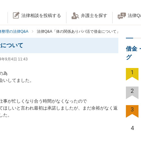
法律相談を投稿する
弁護士を探す
法律Q
務整理の法律Q&A
法律Q&A「体の関係ありパパ活で借金について」
金について
借金
グ
4年9月4日 11:43
1


してました。

2
事が忙しくなり合う時間がなくなったので

てほしいと言われ最初は承諾しましたが、まだ余裕がなく返
3
。

4