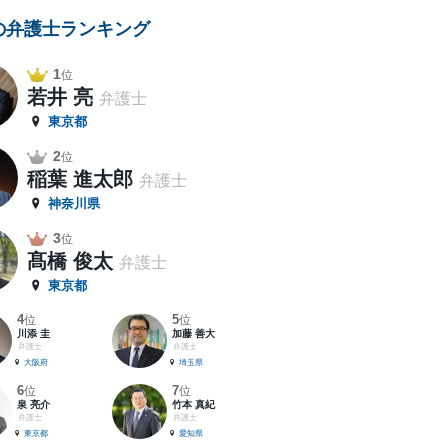
の弁護士ランキング
1
位
若井 亮
弁護士
東京都
2
位
稲葉 進太郎
弁護士
神奈川県
3
位
髙橋 俊太
弁護士
東京都
4
5
位
位
川添 圭
加藤 善大
弁護士
弁護士
大阪府
埼玉県
6
7
位
位
泉 亮介
竹本 真紀
弁護士
弁護士
東京都
愛知県