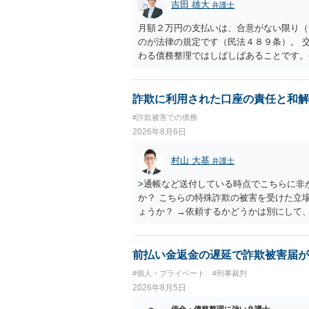
吉田 雄大
弁護士
月額２万円の支払いは、合意がない限り（
のが法律の規定です（民法４８９条）。 
わる債務整理ではしばしばあることです。
お近くの弁護士にご依頼しチャレンジなさ
詐欺に利用された口座の責任と和解
#詐欺被害での債務
2026年8月6日
村山 大基
弁護士
>通帳など送付している時点でこちらに非
か？ こちらの特殊詐欺の被害を受けた立
ょうか？ →依頼するかどうかは別にして
特殊詐欺関係なく旦那さんの行為は法に触
とは可能でしょうか？ →一般的には難し
払わないで和解したいと言われたら、 
前払い金返金の遅延で詐欺被害届が
ょうか。 ＞弁護士さんに入ってもらうこ
#個人・プライベート
#刑事裁判
だ、弁護士費用かけるならその分賠償に回
2026年8月5日