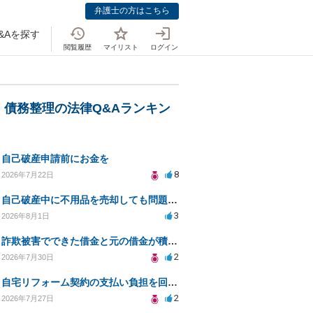
弁護士の方はこちら
&Aを探す
閲覧履歴
マイリスト
ログイン
・債務整理の法律Q&Aランキン
自己破産申請前にお金を
8
2026年7月22日
自己破産中に不用品を売却しても問題ないか？
3
2026年8月1日
詐欺被害でできた借金と元の借金が積み重なり返済困難
2
2026年7月30日
自宅リフォーム契約の支払い負担を回避する方法は？
2
2026年7月27日