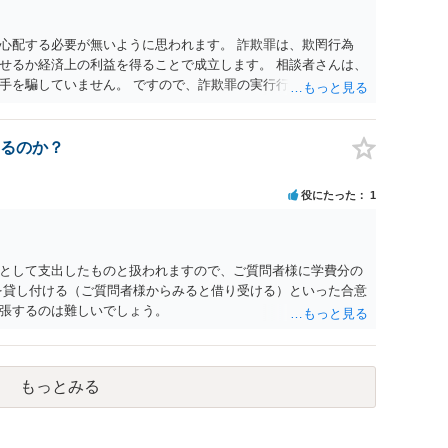
心配する必要が無いように思われます。 詐欺罪は、欺罔行為
せるか経済上の利益を得ることで成立します。 相談者さんは、
手を騙していません。 ですので、詐欺罪の実行行為性が無く罪
手が真実を話せば警察も取り合わないと思いますが、虚偽の内容
ん。 ただし、捜査において、真実を説明すれば、「ちゃんと返
われます。 また、返せるお金が無いのであれば、返せないのは
るのか？
ことを相手に告げていくのみでしょう。 以上、ご参考まで。
役にたった
1
として支出したものと扱われますので、ご質問者様に学費分の
を貸し付ける（ご質問者様からみると借り受ける）といった合意
張するのは難しいでしょう。
もっとみる