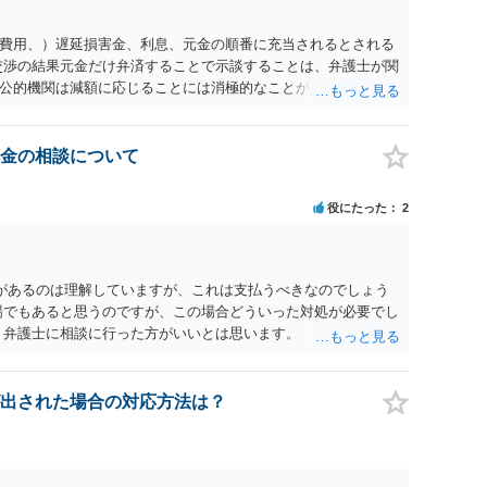
費用、）遅延損害金、利息、元金の順番に充当されるとされる
交渉の結果元金だけ弁済することで示談することは、弁護士が関
公的機関は減額に応じることには消極的なことが多いものの、
る意義は十分にあると思います。
金の相談について
役にたった
2
があるのは理解していますが、これは支払うべきなのでしょう
場でもあると思うのですが、この場合どういった対処が必要でし
、弁護士に相談に行った方がいいとは思います。 そもそも、
れる可能性もあります。 ＞100万を支払わず穏便に和解するこ
いです。相談者さんも１００万円の被害を受けたとして、１円も
できるだけ重い刑罰を与えて欲しい、と思われるのではないでし
出された場合の対応方法は？
とで支払額が下がることはありますか？ そこはあり得ます、た
すことも考えられるので、 兼ね合いは考えてみましょう。