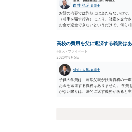
借金・債務整理に強い弁護士
白井 弘昭
弁護士
お話の内容では詐欺には当たらないので、
（相手を騙す行為）により、財産を交付さ
お金が返金できないというだけで、何ら相
に問うことはできません。 おそらく、相
を述べた場合は、捜査はあるかもしれませ
しなさいよ」程度の注意で済むことだと思
高校の費用を父に返済する義務はあ
致し方ありません。真摯に分割して支払う
#個人・プライベート
2026年8月5日
外山 大地
弁護士
子供の学費は、通常父親が扶養義務の一環
お金を返還する義務はありません。 学費
がない限りは、法的に返す義務があると主