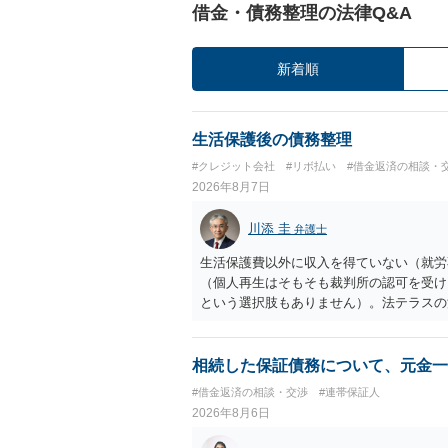
借金・債務整理の法律Q&A
新着順
生活保護後の債務整理
#クレジット会社
#リボ払い
#借金返済の相談・
2026年8月7日
川添 圭
弁護士
生活保護費以外に収入を得ていない（就労
（個人再生はそもそも裁判所の認可を受け
という選択肢もありません）。法テラスの
の予納金等も法テラスが援助してくれるた
相続した保証債務について、元金一
#借金返済の相談・交渉
#連帯保証人
2026年8月6日