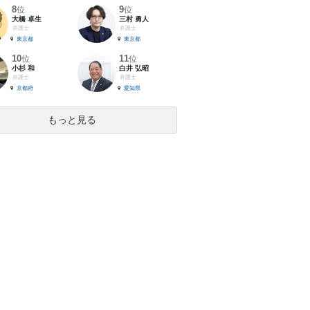
8
9
位
位
大橋 卓生
三村 勇人
弁護士
弁護士
東京都
東京都
10
11
位
位
小杉 和
白井 弘昭
弁護士
弁護士
京都府
愛知県
もっと見る