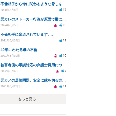
不倫相手から命に関わるような脅しを受け、恐怖から精神的にまいっています。
17
2020年8月8日
元カレのストーカー行為が原因で鬱に、法的対処方法は？
10
2024年8月5日
不倫相手に脅迫されています。。
11
2021年6月24日
40年にわたる母の不倫
10
2021年3月30日
被害者側の示談対応の弁護士費用について！
7
2022年5月6日
元カノの居候問題、安全に縁を切る方法と法的対策
11
2021年5月25日
もっと見る