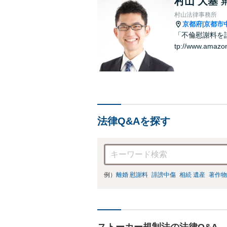
村山 大基
村山法律事務所
京都府
京都市
|
「不倫慰謝料を請
tp://www.amazo
法律Q&Aを探す
例）
離婚 慰謝料
誹謗中傷
相続 遺産
著作物
ストーカー規制法の法律Q&A