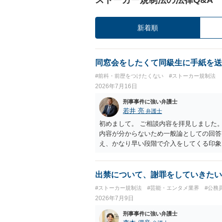
新着順
同窓会をしたくて同級生に手紙を送
#前科・前歴をつけたくない
#ストーカー規制法
2026年7月16日
刑事事件に強い弁護士
若井 亮
弁護士
初めまして。 ご相談内容を拝見しました
内容が分からないため一般論としての回答
え、かなり早い段階で介入をしてくる印象
触は避けられたほうが良いでしょう。
出禁について、謝罪をしていきたい
#ストーカー規制法
#芸能・エンタメ業界
#公務
2026年7月9日
刑事事件に強い弁護士