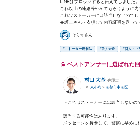
LINEはブロックすると伝えてしました。

これ以上の連絡等やめてもらうように内容
これはストーカーには該当しないのでしょ
弁護士さんへ依頼して内容証明を送って
そら☆ さん
ストーカー規制法
殺人未遂
個人・プ
ベストアンサーに選ばれた
村山 大基
弁護士
京都府
>
京都市中京区
＞これはストーカーには該当しないので
該当する可能性はあります。

メッセージを持参して、警察に早めに相