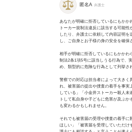
匿名A
弁護士
あなたが明確に拒否しているにもかかわ
トーカー規制法違反に該当する可能性
したり、弁護士に依頼して内容証明を
し、ご自身とお子様の身の安全を確保さ
相手が明確に拒否しているにもかかわ
制法2条1項5号に該当しうる行為で、
め、類型的に危険な行為として列挙され
警察での対応は担当者によって大きく
れ、被害届の提出や捜査の着手を事実
している」「小金井ストーカー殺人未
トして私自身や子どもに危害が及ぶか
も変わるかもしれません。

それでも被害届の受理や捜査の着手に
ほしい」「被害届を受理していただけ
護士にも相談する」と言うことが考えら