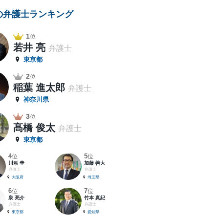
の弁護士ランキング
1
位
若井 亮
弁護士
東京都
2
位
稲葉 進太郎
弁護士
神奈川県
3
位
髙橋 俊太
弁護士
東京都
4
5
位
位
川添 圭
加藤 善大
弁護士
弁護士
大阪府
埼玉県
6
7
位
位
泉 亮介
竹本 真紀
弁護士
弁護士
東京都
愛知県