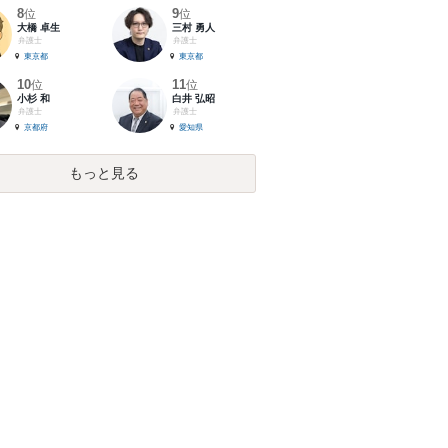
8
9
位
位
大橋 卓生
三村 勇人
弁護士
弁護士
東京都
東京都
10
11
位
位
小杉 和
白井 弘昭
弁護士
弁護士
京都府
愛知県
もっと見る