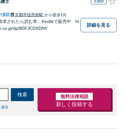
弁護士
京都府
中京区
京都市役所前駅
から徒歩1分
求されたら読む本」Kindleで販売中 ht
詳細を見る
n.co.jp/dp/B0FJCDXDNV
検索
無料法律相談
新しく投稿する
 違法