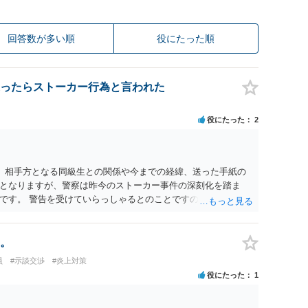
回答数が多い順
役にたった順
ったらストーカー行為と言われた
役にたった
2
。 相手方となる同級生との関係や今までの経緯、送った手紙の
となりますが、警察は昨今のストーカー事件の深刻化を踏ま
です。 警告を受けていらっしゃるとのことですので、今後の接
。
員
#示談交渉
#炎上対策
役にたった
1