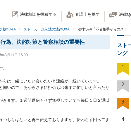
法律相談を投稿する
弁護士を探す
法律Q
法律Q&A
ストーカー規制法の法律Q&A
法律Q&A「不倫相手からのスト
ー行為、法的対策と警察相談の重要性
スト
ング
5年3月11日 16:00
1


らは一緒にいたい会いたいと連絡が　続いています。

2
と怖いので、あからさまに拒否も出来ずに忙しいと言ったり
がきます。１週間返信もせず無視していても毎日１日２通以
3
4
うつもりはないと再三伝えておりますが、伝わらず困ってま