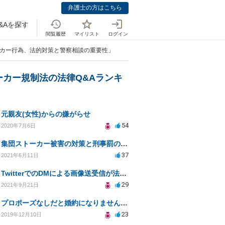
弁護士の方はこちら
&Aを探す
閲覧履歴
マイリスト
ログイン
ーカー行為、法的対策と警察相談の重要性」
ーカー規制法の法律Q&Aランキ
元親友(女性)からの嫌がらせ
54
2020年7月6日
集団ストーカー被害の対策と刑事罰のための相談先は？
37
2021年6月11日
TwitterでのDMによる画像送受信が法的問題になるか？
29
2021年9月21日
プロポーズなしだと婚約になりませんか？
23
2019年12月10日