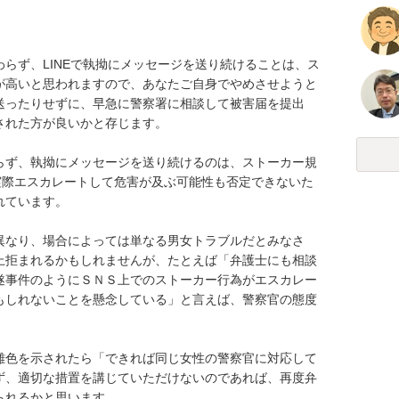
らず、LINEで執拗にメッセージを送り続けることは、ス
が高いと思われますので、あなたご自身でやめさせようと
送ったりせずに、早急に警察署に相談して被害届を提出
れた方が良いかと存じます。

らず、執拗にメッセージを送り続けるのは、ストーカー規
実際エスカレートして危害が及ぶ可能性も否定できないた
ています。

異なり、場合によっては単なる男女トラブルだとみなさ
上拒まれるかもしれませんが、たとえば「弁護士にも相談
遂事件のようにＳＮＳ上でのストーカー行為がエスカレー
もしれないことを懸念している」と言えば、警察官の態度
難色を示されたら「できれば同じ女性の警察官に対応して
ず、適切な措置を講じていただけないのであれば、再度弁
れるかと思います。
