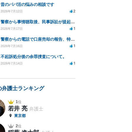
昔のパパ活の悩みの相談です
2
2026年7月12日
警察から事情聴取後、民事訴訟が提起された。再度聴取される可能性は？
1
2026年7月17日
警察からの電話で口座売却の報告、特殊詐欺の疑い
1
2026年7月16日
不起訴処分後の余罪捜査について。
1
2026年7月14日
の弁護士ランキング
1
位
若井 亮
弁護士
東京都
2
位