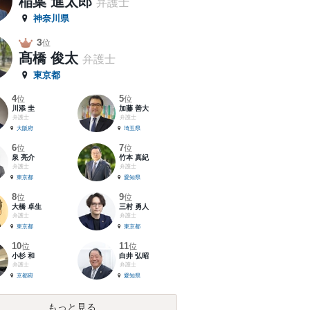
稲葉 進太郎
弁護士
神奈川県
3
位
髙橋 俊太
弁護士
東京都
4
5
位
位
川添 圭
加藤 善大
弁護士
弁護士
大阪府
埼玉県
6
7
位
位
泉 亮介
竹本 真紀
弁護士
弁護士
東京都
愛知県
8
9
位
位
大橋 卓生
三村 勇人
弁護士
弁護士
東京都
東京都
10
11
位
位
小杉 和
白井 弘昭
弁護士
弁護士
京都府
愛知県
もっと見る