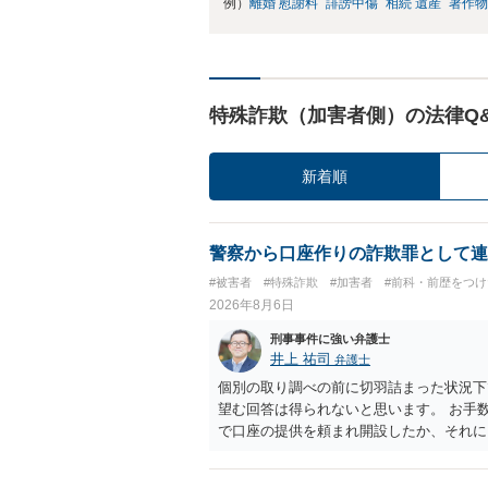
例）
離婚 慰謝料
誹謗中傷
相続 遺産
著作物
特殊詐欺（加害者側）の法律Q
新着順
警察から口座作りの詐欺罪として連
#被害者
#特殊詐欺
#加害者
#前科・前歴をつ
2026年8月6日
刑事事件に強い弁護士
井上 祐司
弁護士
個別の取り調べの前に切羽詰まった状況下
望む回答は得られないと思います。 お手
で口座の提供を頼まれ開設したか、それに
ついて、お近くで詳細な法律相談を受けら
でいえば、任意取り調べの場合、ＩＣレコ