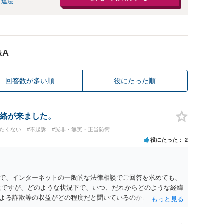
 違法
&A
回答数が多い順
役にたった順
絡が来ました。
けたくない
#不起訴
#冤罪・無実・正当防衛
役にたった
2
で、インターネットの一般的な法律相談でご回答を求めても、
数ですが、どのような状況下で、いつ、だれからどのような経緯
よる詐欺等の収益がどの程度だと聞いているのかということに
れたうえで対処方法を探された方がよいと思われます。 一般論
ーダーを持参して取り調べ内容を録音することは必須だと考え