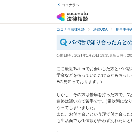
ココナラへ
ココナラ法律相談
法律Q&A
刑事事件の
パパ活で知り合った方と
公開日時：
2021年1月26日 19:35
更新日時：
20
ここ最近Twitterでお会いした方と
学金などを払っていただけるともおっしゃ
Eの見知っております。)

しかし、その方は鬱病を持った方で、気分
連絡は遅い方で苦手です。)鬱状態にな
なってしまいました。

また、お付き合いという形で付き合った
も生活面でも価値観が合わず別れたいと思っ