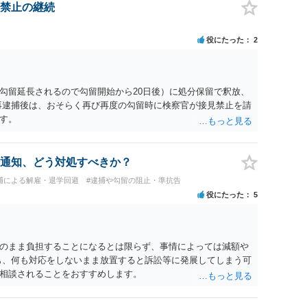
禁止の継続
役にたった
2
勾留延長されるので勾留開始から20日後）に処分保留で釈放、
再逮捕後は、おそらく再び再度の勾留時に検察官が接見禁止を請
す。
通知、どう対処すべきか？
捕による解雇・退学回避
#逮捕や勾留の阻止・準抗告
役にたった
5
のまま負担することになるとは限らず、事情によっては減額や
も、何も対応をしないまま放置すると訴訟等に発展してしまう可
相談されることをおすすめします。