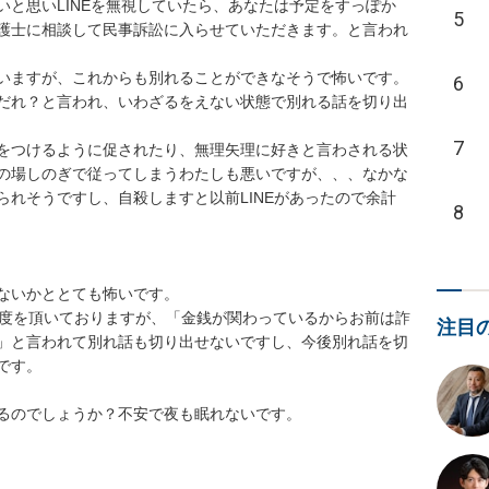
と思いLINEを無視していたら、あなたは予定をすっぽか
5
護士に相談して民事訴訟に入らせていただきます。と言われ
ますが、これからも別れることができなそうで怖いです。

6
だれ？と言われ、いわざるをえない状態で別れる話を切り出
7
をつけるように促されたり、無理矢理に好きと言わされる状
の場しのぎで従ってしまうわたしも悪いですが、、、なかな
れそうですし、自殺しますと以前LINEがあったので余計
8
いかととても怖いです。

程度を頂いておりますが、「金銭が関わっているからお前は詐
注目
」と言われて別れ話も切り出せないですし、今後別れ話を切
。
