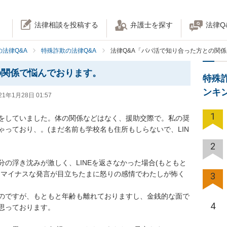
法律相談を投稿する
弁護士を探す
法律Q
法律Q&A
特殊詐欺の法律Q&A
法律Q&A「パパ活で知り合った方との関
の関係で悩んでおります。
特殊
ンキ
21年1月28日 01:57
1
パパ活をしていました。体の関係などはなく、援助交際で。私の奨
っており、。(まだ名前も学校名も住所もしらないで、LIN
2
の浮き沈みが激しく、LINEを返さなかった場合(もともと
りマイナスな発言が目立ちたまに怒りの感情でわたしが怖く
3
のですが、もともと年齢も離れておりますし、金銭的な面で
4
ております。
