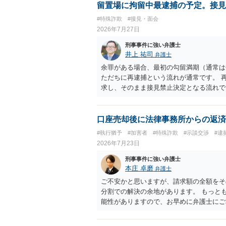
ます。
留置場に拘留中最逮捕の予定。接見
#特殊詐欺
#接見・面会
2026年7月27日
刑事事件に強い弁護士
井上 祐司
弁護士
余罪がある場合、最初の勾留満期（通常は
ただちに再逮捕という流れが通常です。 
求し、そのまま接見禁止決定となる流れで
口座売却後に法律事務所からの返済
#執行猶予
#加害者
#特殊詐欺
#示談交渉
#逮
2026年7月23日
刑事事件に強い弁護士
本庄 卓磨
弁護士
ご不安かと思いますが、請求額の全額をそ
分割での解決の余地があります。 もっと
能性がありますので、お早めに弁護士にご