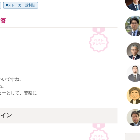
ストーカー規制法
回答
いですね。

。

ーとして、警察に

ライン