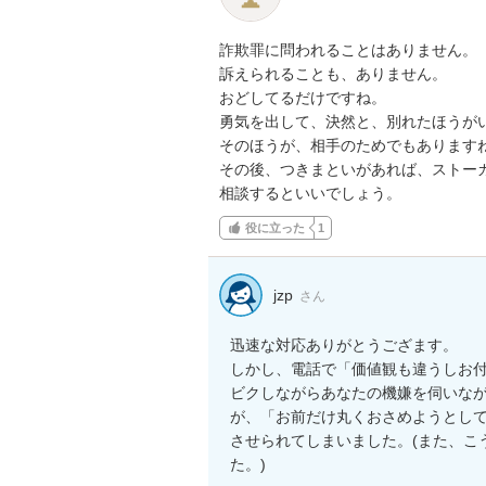
詐欺罪に問われることはありません。

訴えられることも、ありません。

おどしてるだけですね。

勇気を出して、決然と、別れたほうがい
そのほうが、相手のためでもありますね
その後、つきまといがあれば、ストーカ
相談するといいでしょう。
役に立った
1
jzp
さん
迅速な対応ありがとうござます。

しかし、電話で「価値観も違うしお
ビクしながらあなたの機嫌を伺いな
が、「お前だけ丸くおさめようとし
させられてしまいました。(また、こ
た。)
