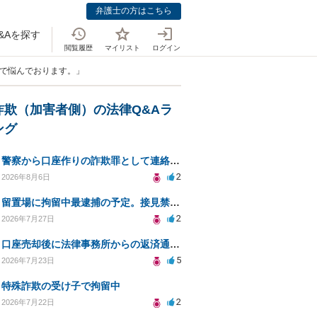
弁護士の方はこちら
&Aを探す
閲覧履歴
マイリスト
ログイン
係で悩んでおります。」
詐欺（加害者側）の法律Q&Aラ
ング
警察から口座作りの詐欺罪として連絡が来ました。
2
2026年8月6日
留置場に拘留中最逮捕の予定。接見禁止の継続
2
2026年7月27日
口座売却後に法律事務所からの返済通知、どう対処すべきか？
5
2026年7月23日
特殊詐欺の受け子で拘留中
2
2026年7月22日