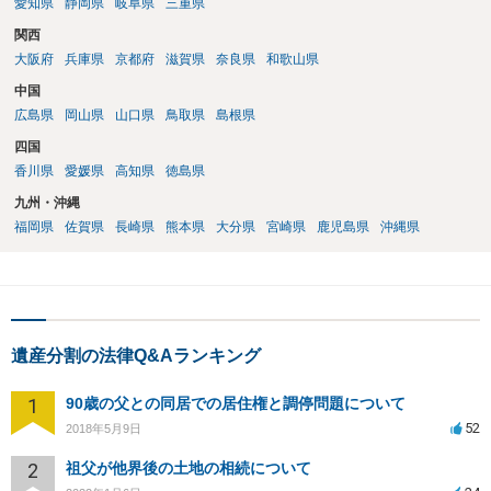
愛知県
静岡県
岐阜県
三重県
関西
大阪府
兵庫県
京都府
滋賀県
奈良県
和歌山県
中国
広島県
岡山県
山口県
鳥取県
島根県
四国
香川県
愛媛県
高知県
徳島県
九州・沖縄
福岡県
佐賀県
長崎県
熊本県
大分県
宮崎県
鹿児島県
沖縄県
遺産分割の法律Q&Aランキング
1
90歳の父との同居での居住権と調停問題について
52
2018年5月9日
2
祖父が他界後の土地の相続について