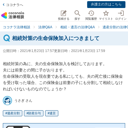
弁護士の方はこちら
ココナラへ
投稿する
探す
閲覧履歴
マイリスト
ログイン
ココナラ法律相談
法律Q&A
相続・遺言の法律Q&A
遺産分割の法律Q
相続対策の生命保険加入につきまして
公開日時：
2021年1月23日 17:57
更新日時：
2021年1月23日 17:59
相続対策の為に、夫の生命保険加入を検討しております。

夫には前妻との間に子がおります。

生命保険の受取人を現在妻である私にしても、夫の死亡後に保険金
を受け取った場合、この保険金は前妻の子にも分割して相続しなけ
うさぎ さん
遺産分割
財産分与
遺言