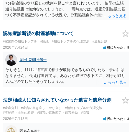
>分割協議のやり直しの裁判を起こすと言われています。 伯母の主張
通り協議書は無効なのでしょうか。 現時点では、遺産分割協議に基
づく不動産登記がされている状況で、分割協議自体の無効を裁判所が
認めたわけではないので、分割協議の効力に影響はありません。 先
方の訴訟の主張及び立証次第ですが、 ・御祖母様の認知能力に関する
医師の意見書、筆跡鑑定 が提出されればその効力が否定される可能性
認知症診断後の財産移動について
はありますが、 ・伯母様自身が分割協議に加わっていること ・御祖母
#家族間の相続トラブル
#協議
#相続トラブルの代理交渉
#遺産分割
様の意に反する遺産分割協議を行う実益が誰にあったかの立証が困難
2026年7月24日
役にたった
9
であること からすると、実際に遺産分割協議の効力が否定される可能
性はそれほど高くない（立証のハードルは非常に高い）ということが
岡田 晃朝
弁護士
言えると思います。
そもそも、11月に遺言書で相手が取得できるものでしたら、争いには
なりません。 例えば遺言では、あなたが取得できるのに、相手が取り
込んだのでしたらそうでしょうね。
法定相続人に知らされていなかった遺言と遺産分割
#遺産分割
#遺言の書き直し・やり直し
#相続トラブルの代理交渉
#不動産・土地の相続
#遺言の真偽鑑定・遺言無効
#協議
2026年7月18日
役にたった
3
匿名A
弁護士