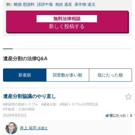
例）
離婚 慰謝料
誹謗中傷
相続 遺産
著作物 違法
無料法律相談
新しく投稿する
遺産分割の法律Q&A
新着順
回答数が多い順
役にたった順
遺産分割協議のやり直し
#家族間の相続トラブル
#遺産分割
#相続トラブルの代理交渉
#不動産・土地の相続
2026年8月5日
役にたった
2
井上 祐司
弁護士