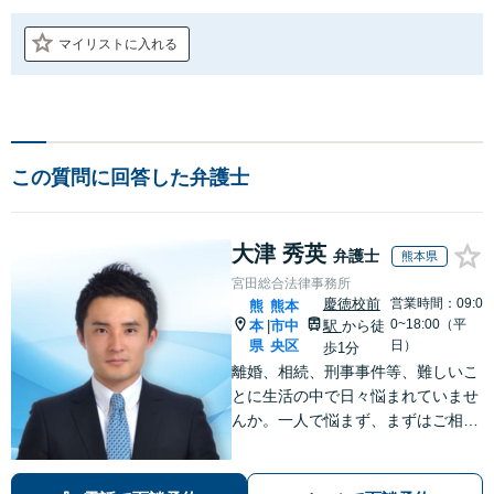
マイリストに入れる
この質問に回答した弁護士
大津 秀英
弁護士
熊本県
宮田総合法律事務所
慶徳校前
営業時間：09:0
熊
熊本
0~18:00（平
本
市中
駅
から徒
|
県
央区
日）
歩1分
離婚、相続、刑事事件等、難しいこ
とに生活の中で日々悩まれていませ
んか。一人で悩まず、まずはご相談
ください。貴方の悩みを一緒に解決
します。貴方の悩みが法律で解決で
きるか、解決できるとしてどういっ