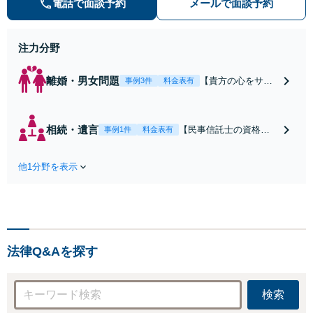
電話で面談予約
メールで面談予約
た解決策があるかご提案します。
注力分野
離婚・男女問題
【貴方の心をサポ
事例3件
料金表有
ートします】感情
的な対立が多い離
婚事件は、考慮す
相続・遺言
【民事信託士の資格を
事例1件
料金表有
べき項目も多く、
所有】弁護士が最適な
精神的に疲弊して
解決策をご提案します
しまいます。貴方
他1分野を表示
【遺言書の作成】遺族
の思いを丁寧に聞
間トラブルに発展させ
き取り、希望する
ないためにもしっかり
結果を獲得するた
とした対策を！財産贈
めに、日々細かく
与／相続放棄／調停な
連携を取りながら
ど面倒な手続きや交渉
貴方の新生活に向
法律Q&Aを探す
はすべて弁護士が代行
けた第一歩をサポ
します。
ートします。
検索