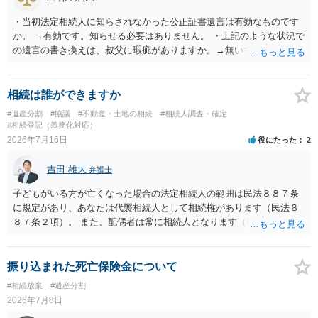
・当初法定相続人に知らされなかった公正証書遺言は有効なものです
か。 →有効です。知らせる必要はありません。 ・上記のような状況で
の遺言の書き換えは、叔父に瑕疵がありますか。→無いです。 ・分割
する場合の比率は、現状で、客観的に見てどの程度が妥当と考えられ
ますか。 →本人が自由に決められますので、どこが妥当とは言えない
です。客観的な基準もありません。 ・できれば穏やかに、分割を拒否
相続は誰ができますか
することはできますか。 →分割を拒否するということは、遺産はいら
#遺産分割
#協議
#不動産・土地の相続
#相続人調査・確定
ないということでしょうか。遺言で、受取を指定されててもいらない
#相続登記（義務化対応）
と拒否することはできます。理由を説明する必要はありません。
2026年7月16日
役にたった
2
吉田 雄大
弁護士
子どもがいる方が亡くなった場合の法定相続人の範囲は民法８８７条
に規定があり、あなたは代襲相続人として相続権があります（民法８
８７条２項）。 また、配偶者は常に相続人となります（民法８９０
条）。 「祖父の子供３人」の方の配偶者がご健在であれば、その方に
も相続権があります。つまり、孫５人に加えて「おじ又はおば」にも
相続権がある可能性があります。
振り込まれた死亡保険金について
#相続放棄
#遺産分割
2026年7月8日