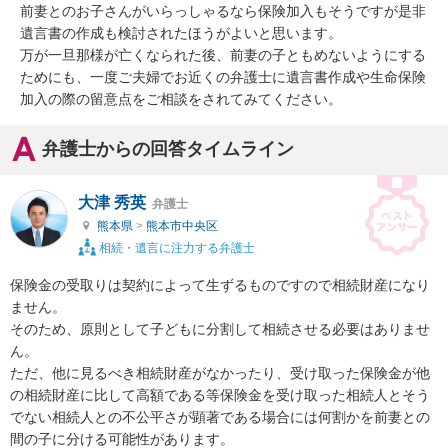
前妻とのお子さんがいらっしゃるなら保険加入もそうですが是非
遺言書の作成も検討されたほうがよいと思います。

万が一旦那様が亡くなられた後、前妻の子ともめないようにする
ためにも、一度ご夫婦でお近くの弁護士に遺言書作成や生命保険
加入の際の留意点をご相談をされてみてください。
弁護士からの回答タイムライン
大津 秀英
弁護士
熊本県
>
熊本市中央区
相続・遺言に注力する弁護士
保険金の受取りは契約によって生ずるものですので相続財産になり
ません。

そのため、原則として子どもに分割して相続させる必要はありませ
ん。

ただ、他に見るべき相続財産がなかったり、受け取った保険金が他
の相続財産に比して高額である等保険金を受け取った相続人とそう
でない相続人との不公平さが顕著である場合には何割かを前妻との
間の子に分ける可能性があります。
