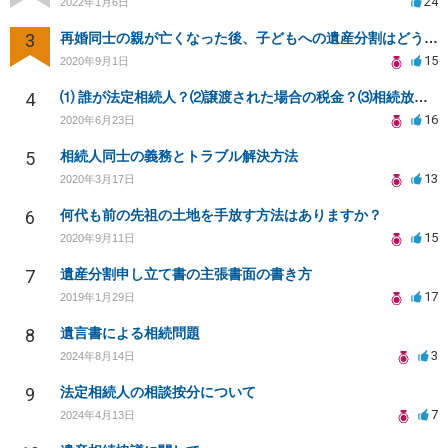
24
2022年1月6日
3
再婚同士の親が亡くなった後、子どもへの遺産分割はどうなる？
15
2020年9月1日
4
⑴ 誰が法定相続人？⑵譲渡された場合の税金？⑶相続放棄後同じ不動産を相続できない？⑷借金返済義務は？
16
2020年6月23日
5
相続人同士の義務とトラブル解決方法
13
2020年3月17日
6
何代も前の先祖の土地を手放す方法はありますか？
15
2020年9月11日
7
遺産分割申し立て書の主張書面の書き方
17
2019年1月29日
8
遺言書による相続問題
3
2024年8月14日
9
法定相続人の相談按分について
7
2024年4月13日