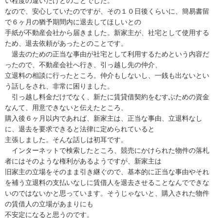
い程度の違いだけとのことでした。

なので、安心していたのですが、その１０日後くらいに、簡易書留
で６ヶ月の猶予期間内に退去してほしいとの

手紙が不動産会社から届きました。新家主が、社宅として使用する
ため、退去依頼があったとのことです。

　退去のための正当な事由が社宅として利用するためという内容だ
ったので、不動産会社へ行き、引っ越し先の仲介、

立退料の相談に行ったところ。仲介もしないし、一銭も出ないとい
う話しをされ、非常に困りました。

　引っ越し料金だけでなく、新たに賃貸借契約をむすぶための資金
なんて、用意できないと伝えたところ、

購入後６ヶ月以内であれば、新家主は、正当な事由、立退料なし
に、退去を要求できると法律に定められていると

主張しました。そんな話しは初耳です。

　インターネットで検索したところ、競売にかけられた物件の落札
者にはそのような権利があるようですが、新家主は

旧家主の立場をそのまま引き継ぐので、基本的に正当な事由やそれ
を補う立退料の支払いなしに賃借人を退去させることなんでできな
いのではないかと思っています。そうじゃないと、購入された物件
の賃借人の立場があまりにも

不安定になると思うのです。
