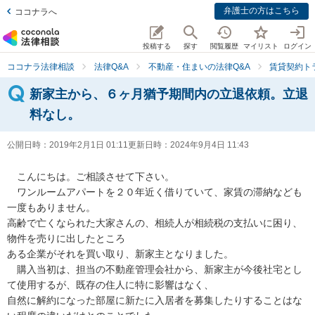
弁護士の方はこちら
ココナラへ
投稿する
探す
閲覧履歴
マイリスト
ログイン
ココナラ法律相談
法律Q&A
不動産・住まいの法律Q&A
賃貸契約ト
新家主から、６ヶ月猶予期間内の立退依頼。立退
料なし。
公開日時：
2019年2月1日 01:11
更新日時：
2024年9月4日 11:43
　こんにちは。ご相談させて下さい。

　ワンルームアパートを２０年近く借りていて、家賃の滞納なども
一度もありません。

高齢で亡くなられた大家さんの、相続人が相続税の支払いに困り、
物件を売りに出したところ

ある企業がそれを買い取り、新家主となりました。

　購入当初は、担当の不動産管理会社から、新家主が今後社宅とし
て使用するが、既存の住人に特に影響はなく、

自然に解約になった部屋に新たに入居者を募集したりすることはな