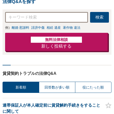
法律Q&Aを探す
検索
例）
離婚 慰謝料
誹謗中傷
相続 遺産
著作物 違法
無料法律相談
新しく投稿する
賃貸契約トラブルの法律Q&A
新着順
回答数が多い順
役にたった順
連帯保証人が本人確定前に賃貸解約手続きをすること
に関して