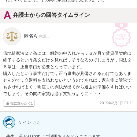
弁護士からの回答タイムライン
匿名A
弁護士
借地借家法２７条には，解約の申入れから，６か月で賃貸借契約は
終了するという条文だけを見れば，そうなるのでしょうが，同法２
８条は，正当事由が必要となっています。

購入したという事実だけで，正当事由が具備されるわけでもありま
せんので，立退料を支払わないというのであれば，家主側に訴訟で
もさせればよく，明渡しの判決が出てから退去の準備をすればいい
でしょう。その間の家賃は必ず支払うように・・・
2019年2月1日 01:11
役に立った
1
ケイン
さん
先生、分かりやすいご説明ありがとうございます。
