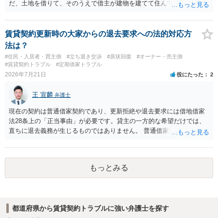
だ、土地を借りて、そのうえで借主が建物を建てて住んでいたケース
とは異なり、地付き一戸建て住宅（貸主所有）自体を賃借していたの
であれば、建物を収去して土地を明渡す義務は原則生じないはずで
す。 その後、建物を平屋に立て替えた場合であっても、貸主の承諾を
賃貸契約更新時の大家からの退去要求への法的対応方
得ているのであれば、単純に費用を捻出した側に平屋の所有権が帰属
法は？
する、という話になるわけでもないように思います。 そのため、現
#住民・入居者・買主側
#立ち退き交渉
#原状回復
#オーナー・売主側
状、解体費用を負担することが明確な案件ではないため、まずは相手
#賃貸契約トラブル
#定期借家トラブル
に請求の根拠（なぜ当方が平屋の解体費用を負担しなければならない
2026年7月21日
役にたった
2
のか）を確認されてみてはいかがでしょうか。
王 宣麟
弁護士
現在の契約は普通借家契約であり、更新拒絶や退去要求には借地借家
法28条上の「正当事由」が必要です。貸主の一方的な希望だけでは、
直ちに退去義務が生じるものではありません。 普通借家契約から定期
借家契約への切り替えは、既存の普通借家契約を合意解約したうえで
新たな定期借家契約を締結する形になりますが、これは任意の合意が
前提であり、借主が同意しなければ成立しません。 12年間の居住実
もっとみる
績、子どもの学校や地域とのつながり、転居費用の準備が困難な事情
などは、借主側の強い居住継続の必要性として正当事由判断において
重視される要素ですので、貸主側にかなり具体的な事情と立退料など
がない限り、更新拒絶が認められるハードルは一般的に高いと考えら
都道府県から賃貸契約トラブルに強い弁護士を探す
れます。 建物が未登記であること自体は、賃貸借契約の有効性を直ち