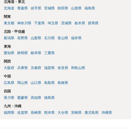
に否定するものではなく、引渡しがされていれば賃貸借の効力は原則
北海道・東北
有効とされています。 今後の交渉では、①現在は普通借家契約が継続
北海道
青森県
岩手県
宮城県
秋田県
山形県
福島県
しており定期借家への変更に合意していないこと、②貸主側の事情
関東
（誰が所有者で誰が実際に住む予定か等）を具体的に書面で説明して
東京都
神奈川県
千葉県
埼玉県
茨城県
栃木県
群馬県
ほしいこと、③自分たちの居住継続の必要性を丁寧に伝えること、を
基本方針としたうえで、仮に一定時期の退去を検討する場合には、立
北陸・甲信越
退料・引越費用・原状回復費用負担などの条件を明確にした書面を作
新潟県
長野県
山梨県
石川県
富山県
福井県
成することが重要です。 契約書では、更新条項・解除条項・期間の定
東海
め・定期借家に関する記載の有無、これまでの更新時の合意内容
（「今回で最後」などの文言）が、借主不利な特約として無効になり
愛知県
静岡県
岐阜県
三重県
得るかどうかも含めて検討ポイントになりますので、署名押印前に内
関西
容を十分に確認し、不明点は弁護士に相談することをおすすめしま
大阪府
兵庫県
京都府
滋賀県
奈良県
和歌山県
す。
中国
広島県
岡山県
山口県
鳥取県
島根県
四国
香川県
愛媛県
高知県
徳島県
九州・沖縄
福岡県
佐賀県
長崎県
熊本県
大分県
宮崎県
鹿児島県
沖縄県