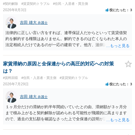
#契約解除
#賃貸契約トラブル
#住民・入居者・買主側
2026年8月3日
役にたった
3
吉田 雄大
弁護士
法律的に正しい言い方をすれば、連帯保証人だからといって賃貸借契
約を解約する権限はありません。解約できるのは亡くなられた本人の
法定相続人だけであるのが一応の建前です。他方、法律論はさてお
き、事実上であれ明渡が完了すれば賃貸人としてはそれ以上のことを
する動機づけがなくなります。 今回進められつつある手続はあくまで
も、建物を賃貸人に一日も早く明け渡すための便宜的方法として理解
家賃滞納の原因と全保連からの高圧的対応への対策
するのが良いと思います。またその方法で進めた方が、連帯保証人で
は？
あるお知り合いさんにとっても、自身の経済的負担を最小限に食い止
#賃料回収
#住民・入居者・買主側
#賃貸契約トラブル
められるため望ましいやり方だといえます。
2026年7月29日
役にたった
3
吉田 雄大
弁護士
１ヶ月分だけの滞納が約半年間続いていたとの由、滞納額が３ヶ月分
まで積み上がると契約解除が認められる可能性が飛躍的に高まります
ので、過去の支払額を確認なさった上で全保連の説明が正しければ、
全部又は一部を支払うのが最善の方法です。 約半年間も放置されてい
た理由は気になるところですが、中身のある返答は期待できないと思