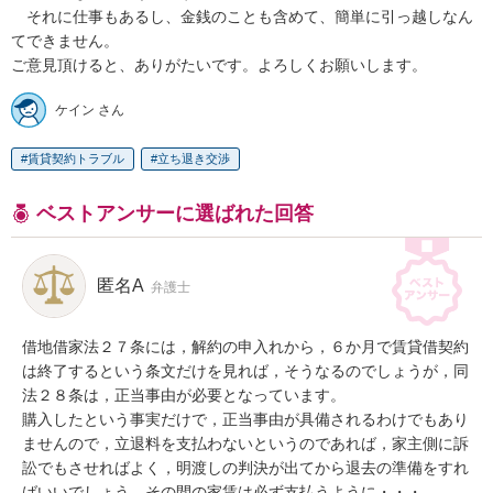
　それに仕事もあるし、金銭のことも含めて、簡単に引っ越しなん
てできません。

ご意見頂けると、ありがたいです。よろしくお願いします。
ケイン さん
賃貸契約トラブル
立ち退き交渉
ベストアンサーに選ばれた回答
匿名A
弁護士
借地借家法２７条には，解約の申入れから，６か月で賃貸借契約
は終了するという条文だけを見れば，そうなるのでしょうが，同
法２８条は，正当事由が必要となっています。

購入したという事実だけで，正当事由が具備されるわけでもあり
ませんので，立退料を支払わないというのであれば，家主側に訴
訟でもさせればよく，明渡しの判決が出てから退去の準備をすれ
ばいいでしょう。その間の家賃は必ず支払うように・・・