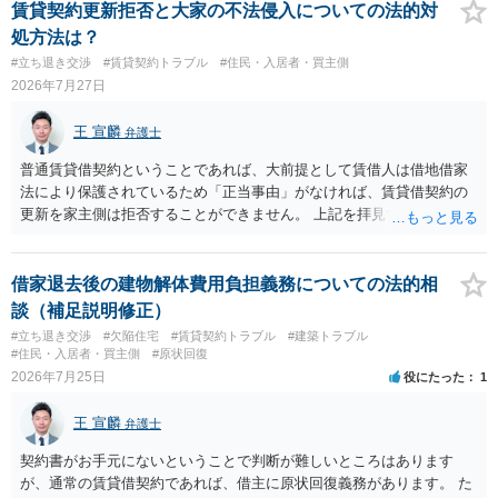
います。
賃貸契約更新拒否と大家の不法侵入についての法的対
処方法は？
#立ち退き交渉
#賃貸契約トラブル
#住民・入居者・買主側
2026年7月27日
王 宣麟
弁護士
普通賃貸借契約ということであれば、大前提として賃借人は借地借家
法により保護されているため「正当事由」がなければ、賃貸借契約の
更新を家主側は拒否することができません。 上記を拝見する限り、通
常どおり賃料を支払い続けている状況であれば、単に「部屋の内部を
定期確認させてもらないこと」が直ちに正当事由に当たるとは思えま
せんので、更新拒絶を拒否される方向性でよろしいかと存じます。 そ
借家退去後の建物解体費用負担義務についての法的相
の交渉の中で、一定の金銭をもらえれば退去には応じる旨交渉をして
談（補足説明修正）
みるのはいかがでしょうか。 過去に賃借人の許可なく無断で賃貸人が
#立ち退き交渉
#欠陥住宅
#賃貸契約トラブル
#建築トラブル
入室する行為自体は不法行為となり、また刑事的にも住居侵入罪が成
#住民・入居者・買主側
#原状回復
立する可能性がありますので、これを理由に一定の金銭賠償を求める
2026年7月25日
役にたった
1
のも一つでしょう。
王 宣麟
弁護士
契約書がお手元にないということで判断が難しいところはあります
が、通常の賃貸借契約であれば、借主に原状回復義務があります。 た