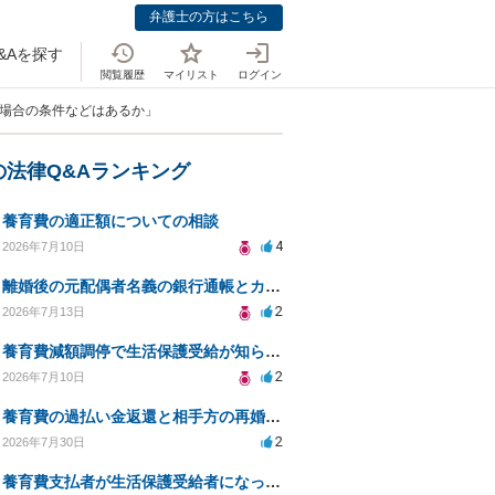
弁護士の方はこちら
&Aを探す
閲覧履歴
マイリスト
ログイン
る場合の条件などはあるか」
の法律Q&Aランキング
養育費の適正額についての相談
4
2026年7月10日
離婚後の元配偶者名義の銀行通帳とカードの処分方法について
2
2026年7月13日
養育費減額調停で生活保護受給が知られるリスクは？
2
2026年7月10日
養育費の過払い金返還と相手方の再婚に関する相談
2
2026年7月30日
養育費支払者が生活保護受給者になった場合の支払い可否