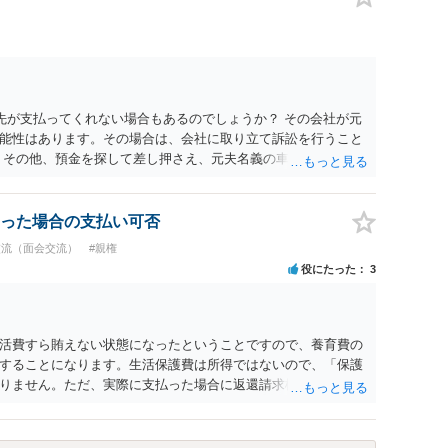
先が支払ってくれない場合もあるのでしょうか？ その会社が元
能性はあります。その場合は、会社に取り立て訴訟を行うこと
 その他、預金を探して差し押さえ、元夫名義の車の差し押さえ
った場合は、公正証書の原本は戻ってくるのでしょうか？ 取れ
付請求を行えば還付されます。 ＞他の弁護士さんに再度依頼で
れなかった場合に取り立て訴訟等を起こしてもらえば、他の弁護
った場合の支払い可否
参考まで。
交流（面会交流）
#親権
役にたった
3
活費すら賄えない状態になったということですので、養育費の
することになります。生活保護費は所得ではないので、「保護
りません。ただ、実際に支払った場合に返還請求権が認められ
たりするわけではなく、「残りのお金で自己責任で生活せよ」
ることになった時はすみやかに合意のための話し合いあるいは