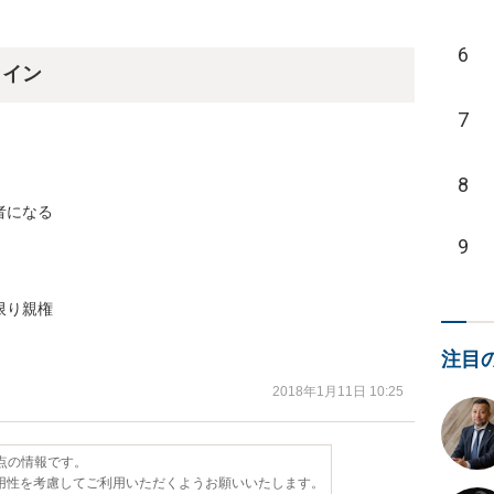
6
ライン
7
8
になる

9
り親権

注目
2018年1月11日 10:25
時点の情報です。
用性を考慮してご利用いただくようお願いいたします。