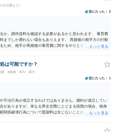
の生活費など)
役にたった
2
るか、調停資料を確認する必要があるかと思われます。 養育費
時までしか遡れない場合もありえます。 再婚後の相手方の行動
るため、相手が再婚後の養育費に関するやりとり等があればそ
う。 公開相談の場での回答よりも個別に弁護士にご相談される
処は可能ですか？
破棄
#親権
#DV・暴力
役にたった
1
や不法行為が成立するわけではありません。婚約が成立してい
合がありますが、単なる男女交際にとどまる段階の場合、独身
頼関係破壊行為について慰謝料は生じないことが多いと思われ
交際を進めたとしても後に相手を信頼できなくなる可能性が高か
くてよかったと割り切って、交際を終わらせるのがよいと思い