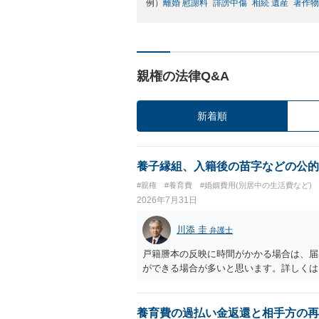
例）
離婚 慰謝料
誹謗中傷
相続 遺産
著作物
親権の法律Q&A
新着順
養子縁組、入籍後の苗字などの公的
#親権
#養育費
#婚姻費用(別居中の生活費など)
2026年7月31日
川添 圭
弁護士
戸籍謄本の反映に時間がかかる場合は、届
ができる場合が多いと思います。詳しくは
養育費の過払い金返還と相手方の再