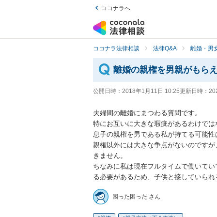
ココナラへ
ココナラ法律相談
法律Q&A
離婚・男
離婚の親権を男親がもら
公開日時：
2018年1月11日 10:25
更新日時：
20
夫婦間の離婚にまつわる質問です。

特にお互いに大きな瑕疵があるわけでは
息子の親権を男である私が持てる可能性
親権以外には大きな争点がないのですが
きません。

ちなみに私は現在フルタイムで働いてい
る必要があるため、子供と接していられ
困った困った さん