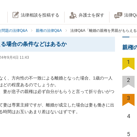
法律相談を投稿する
弁護士を探す
法律Q
女問題の法律Q&A
親権の法律Q&A
法律Q&A「離婚の親権を男親がもらえ
える場合の条件などはあるか
親権
24年9月4日 11:43
1
なく、方向性の不一致による離婚となった場合、1歳の一人
2
はどの程度あるのでしょうか。

、妻が息子の親権は必ず自分がもらうと言って折り合いがつ
3
て妻は専業主婦ですが、離婚が成立した場合は妻も働きに出
る時間はお互いあまり差はないはずです。
4
5