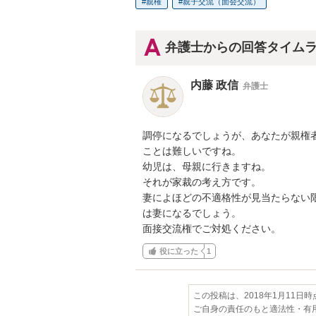
親権
親子交流（面会交流）
弁護士からの回答タイム
内藤 政信
弁護士
調停になるでしょうが、あなたが親権者
ことは難しいですね。

幼児は、母親に行きますね。

それが家裁の考え方です。

妻によほどの不適格性が見当たらない限
は妻になるでしょう。

面接交流権でご対処ください。
役に立った
1
この投稿は、2018年1月11日
ご自身の責任のもと適法性・有