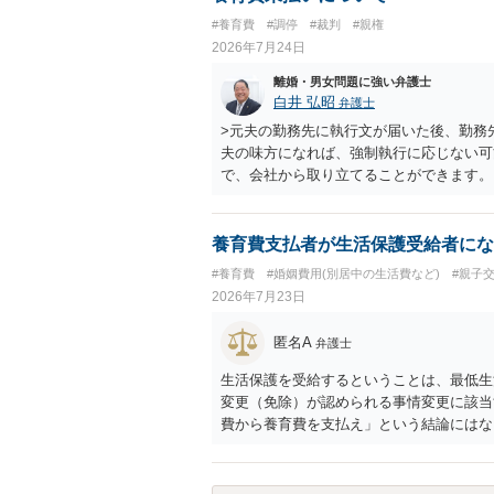
#養育費
#調停
#裁判
#親権
2026年7月24日
離婚・男女問題に強い弁護士
白井 弘昭
弁護士
>元夫の勤務先に執行文が届いた後、勤務
夫の味方になれば、強制執行に応じない可
で、会社から取り立てることができます。
競売などを検討します。 ＞何もできなか
ても取れなくても、執行裁判所に原本の還
きるのでしょうか？ できます。ただ、取
養育費支払者が生活保護受給者にな
士に頼む必要は無いでしょう。 以上、ご
#養育費
#婚姻費用(別居中の生活費など)
#親子
2026年7月23日
匿名A
弁護士
生活保護を受給するということは、最低生
変更（免除）が認められる事情変更に該当
費から養育費を支払え」という結論にはな
たり役所から何らかのペナルティが課され
ということになるので、生活保護を受給す
調停申立てをすべきでしょう。