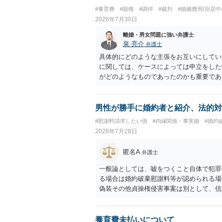
#養育費
#親権
#調停
#裁判
#婚姻費用(別居中
2026年7月30日
離婚・男女問題に強い弁護士
泉 亮介
弁護士
具体的にどのような主張をお互いにしてい
に関しては、ケースによっては申立をした
がどのようなものであったのかも重要であ
ちらについても確認する必要があるでしょ
ことをお勧めいたします。
男性が勝手に婚約者と紹介、法的対
#慰謝料請求したい側
#内縁関係・事実婚
#婚約
2026年7月28日
匿名A
弁護士
一般論としては、嘘をつくこと自体で犯罪
る場合は婚約破棄慰謝料等が認められる場
偽装その他貞操権侵害事案は別として、信
ます。 お怒りはごもっともですが、仮に
ったということですので、むしろ結婚しな
ます。
養育費未払いについて