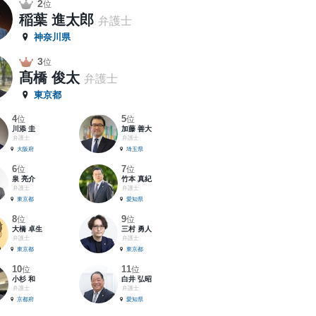
2
位
稲葉 進太郎
弁護士
神奈川県
3
位
髙橋 俊太
弁護士
東京都
4
5
位
位
川添 圭
加藤 善大
弁護士
弁護士
大阪府
埼玉県
6
7
位
位
泉 亮介
竹本 真紀
弁護士
弁護士
東京都
愛知県
8
9
位
位
大橋 卓生
三村 勇人
弁護士
弁護士
東京都
東京都
10
11
位
位
小杉 和
白井 弘昭
弁護士
弁護士
京都府
愛知県