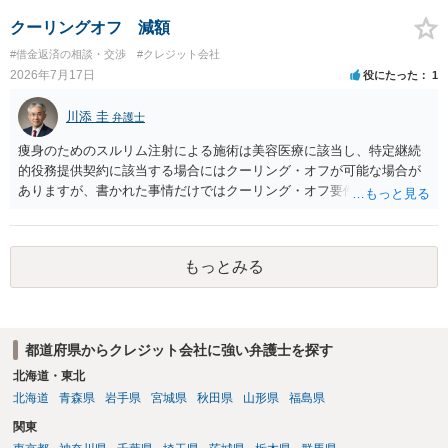
クーリングオフ 減額
#借金返済の相談・交渉
#クレジット会社
2026年7月17日
役にたった
1
川添 圭
弁護士
痩身のためのスルリム注射による施術は美容医療に該当し、特定継続
的役務提供契約に該当する場合にはクーリング・オフが可能な場合が
ありますが、書かれた事情だけではクーリング・オフ要件を満たして
いるかどうか（そもそも特定継続的役務提供契約に該当するかどう
か）が不明です。仮に特定継続的役務提供契約に該当する場合には、
クーリング・オフができない場合でも中途解約は可能ですが、この点
もっとみる
も含めて、最寄りの消費生活センターで詳しい資料をもとに相談して
いただいた方がよいでしょう。
都道府県からクレジット会社に強い弁護士を探す
北海道・東北
北海道
青森県
岩手県
宮城県
秋田県
山形県
福島県
関東