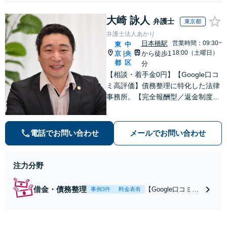
大崎 詠人
弁護士
東京都
弁護士法人あかり
日本橋駅
営業時間：09:30~
東
中
18:00（土曜日）
京
央
から徒歩1
|
都
区
分
【相談・着手金0円】【Google口コ
ミ高評価】債務整理に特化した法律
事務所。【完全報酬型／返金制度あ
り】【分割払いOK】費用を抑えた
い方はご相談ください！独自ノウハ
ウで依頼者を解決に導きます！【24
電話でお問い合わせ
メールでお問い合わせ
時間メール受付】
注力分野
借金・債務整理
【Google口コミ高
事例3件
料金表有
評価】【返金保証
制度あり】【相
談・着手金0円・分