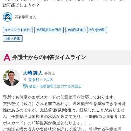
は可能でしょうか？
匿名希望 さん
クレジット会社
遅延損害金回収
自己破産
任意整理
個人再生
弁護士からの回答タイムライン
大崎 詠人
弁護士
東京都
>
中央区
借金・債務整理に注力する弁護士
弊所でも何度かエポスカードの任意整理を対応しております。

支払督促（裁判）される前であれば、遅延損害金を減額できる可能
性はあるのですが、支払督促(裁判)後は、経験したことがありませ
ん（任意整理は債権者の承諾が必要であり、一般的には債権者（エ
ポスカード）の和解提案が前提となります。）。

ご相談者様の収入や負債状況を詳しく説明し、希望する任意整理