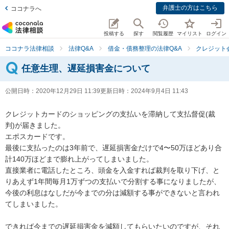
弁護士の方はこちら
ココナラへ
投稿する
探す
閲覧履歴
マイリスト
ログイン
ココナラ法律相談
法律Q&A
借金・債務整理の法律Q&A
クレジット
任意生理、遅延損害金について
公開日時：
2020年12月29日 11:39
更新日時：
2024年9月4日 11:43
クレジットカードのショッピングの支払いを滞納して支払督促(裁
判)が届きました。

エポスカードです。

最後に支払ったのは3年前で、遅延損害金だけで4〜50万ほどあり合
計140万ほどまで膨れ上がってしまいました。

直接業者に電話したところ、頭金を入金すれば裁判を取り下げ、と
りあえず1年間毎月1万ずつの支払いで分割する事になりましたが、
今後の利息はなしだが今までの分は減額する事ができないと言われ
てしまいました。

できれば今までの遅延損害金を減額してもらいたいのですが、それ