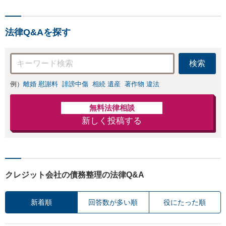
割払いOK】費用を
抑える債務整理は
当事務所へ！【電
法律Q&Aを探す
話相談OK】年間10
00件以上の相談実
績。督促も即スト
検索
ップ！自己破産で
借金ゼロ／個人再
生なら家を残せる
例）
離婚 慰謝料
誹謗中傷
相続 遺産
著作物 違法
無料法律相談
新しく投稿する
クレジット会社の債務整理の法律Q&A
新着順
回答数が多い順
役にたった順