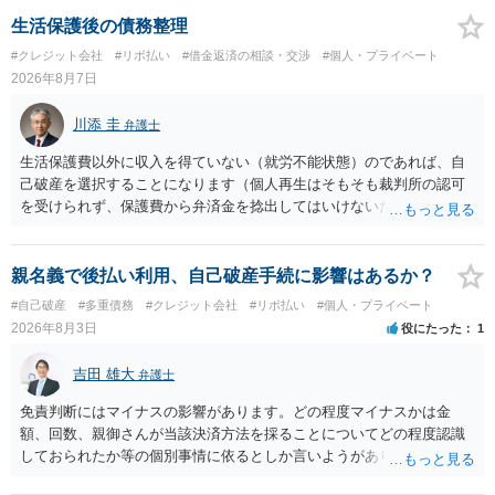
生活保護後の債務整理
#クレジット会社
#リボ払い
#借金返済の相談・交渉
#個人・プライベート
2026年8月7日
川添 圭
弁護士
生活保護費以外に収入を得ていない（就労不能状態）のであれば、自
己破産を選択することになります（個人再生はそもそも裁判所の認可
を受けられず、保護費から弁済金を捻出してはいけないため任意整理
という選択肢もありません）。法テラスの法律扶助を利用すれば弁護
士費用は法テラスが負担し、裁判所の予納金等も法テラスが援助して
くれるため、弁護士へ自己破産を任せれば解決します。
親名義で後払い利用、自己破産手続に影響はあるか？
#自己破産
#多重債務
#クレジット会社
#リボ払い
#個人・プライベート
2026年8月3日
役にたった
1
吉田 雄大
弁護士
免責判断にはマイナスの影響があります。どの程度マイナスかは金
額、回数、親御さんが当該決済方法を採ることについてどの程度認識
しておられたか等の個別事情に依るとしか言いようがありません。 と
もあれ、依頼しておられる弁護士さんに直ちに具体的状況をお伝えに