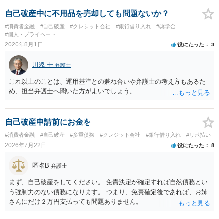
なって相談し、善後策を考えることをお勧めします。
自己破産中に不用品を売却しても問題ないか？
#消費者金融
#自己破産
#クレジット会社
#銀行借り入れ
#奨学金
#個人・プライベート
2026年8月1日
役にたった
3
川添 圭
弁護士
これ以上のことは、運用基準との兼ね合いや弁護士の考え方もあるた
め、担当弁護士へ聞いた方がよいでしょう。
自己破産申請前にお金を
#消費者金融
#自己破産
#多重債務
#クレジット会社
#銀行借り入れ
#リボ払い
2026年7月22日
役にたった
8
匿名B
弁護士
まず、自己破産をしてください。 免責決定が確定すれば自然債務とい
う強制力のない債務になります。 つまり、免責確定後であれば、お姉
さんにだけ２万円支払っても問題ありません。