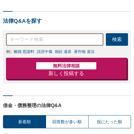
法律Q&Aを探す
検索
例）
離婚 慰謝料
誹謗中傷
相続 遺産
著作物 違法
無料法律相談
新しく投稿する
借金・債務整理の法律Q&A
新着順
回答数が多い順
役にたった順