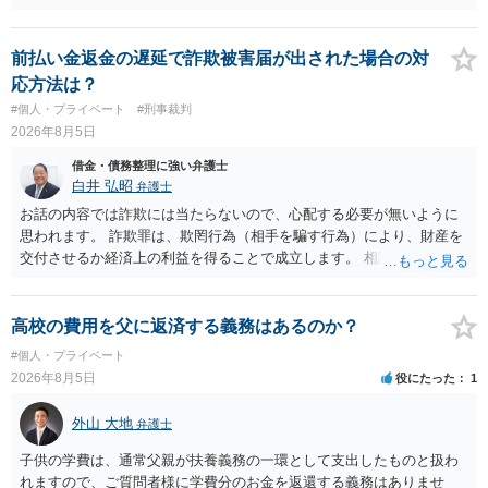
しょうか？ →依頼するかどうかは別にして、弁護士に相談に行った方
がいいとは思います。 そもそも、特殊詐欺関係なく旦那さんの行為
は法に触れる可能性もあります。 ＞100万を支払わず穏便に和解する
前払い金返金の遅延で詐欺被害届が出された場合の対
ことは可能でしょうか？ →一般的には難しいです。相談者さんも１０
応方法は？
０万円の被害を受けたとして、１円も払わないで和解したいと言われ
#個人・プライベート
#刑事裁判
たら、 できるだけ重い刑罰を与えて欲しい、と思われるのではない
2026年8月5日
でしょうか。 ＞弁護士さんに入ってもらうことで支払額が下がること
はありますか？ そこはあり得ます、ただ、弁護士費用かけるならその
借金・債務整理に強い弁護士
分賠償に回すことも考えられるので、 兼ね合いは考えてみましょう。
白井 弘昭
弁護士
お話の内容では詐欺には当たらないので、心配する必要が無いように
思われます。 詐欺罪は、欺罔行為（相手を騙す行為）により、財産を
交付させるか経済上の利益を得ることで成立します。 相談者さんは、
お金が返金できないというだけで、何ら相手を騙していません。 です
ので、詐欺罪の実行行為性が無く罪に問うことはできません。 おそら
く、相手が真実を話せば警察も取り合わないと思いますが、虚偽の内
高校の費用を父に返済する義務はあるのか？
容を述べた場合は、捜査はあるかもしれません。 ただし、捜査におい
#個人・プライベート
て、真実を説明すれば、「ちゃんと返しなさいよ」程度の注意で済む
2026年8月5日
役にたった
1
ことだと思われます。 また、返せるお金が無いのであれば、返せない
のは致し方ありません。真摯に分割して支払うことを相手に告げてい
外山 大地
弁護士
くのみでしょう。 以上、ご参考まで。
子供の学費は、通常父親が扶養義務の一環として支出したものと扱わ
れますので、ご質問者様に学費分のお金を返還する義務はありませ