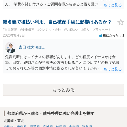
ん。 学費を貸し付ける（ご質問者様からみると借り受ける）といった
合意がない限りは、法的に返す義務があると主張するのは難しいでし
ょう。
親名義で後払い利用、自己破産手続に影響はあるか？
#自己破産
#多重債務
#クレジット会社
#リボ払い
#個人・プライベート
2026年8月3日
役にたった
1
吉田 雄大
弁護士
免責判断にはマイナスの影響があります。どの程度マイナスかは金
額、回数、親御さんが当該決済方法を採ることについてどの程度認識
しておられたか等の個別事情に依るとしか言いようがありません。 と
もあれ、依頼しておられる弁護士さんに直ちに具体的状況をお伝えに
なって相談し、善後策を考えることをお勧めします。
もっとみる
都道府県から借金・債務整理に強い弁護士を探す
北海道・東北