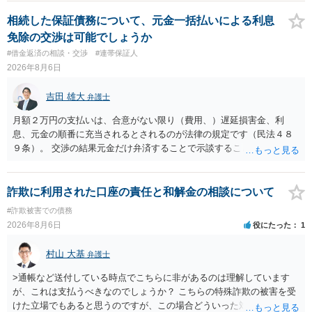
相続した保証債務について、元金一括払いによる利息
免除の交渉は可能でしょうか
#借金返済の相談・交渉
#連帯保証人
2026年8月6日
吉田 雄大
弁護士
月額２万円の支払いは、合意がない限り（費用、）遅延損害金、利
息、元金の順番に充当されるとされるのが法律の規定です（民法４８
９条）。 交渉の結果元金だけ弁済することで示談することは、弁護士
が関わる債務整理ではしばしばあることです。公的機関は減額に応じ
ることには消極的なことが多いものの、お近くの弁護士にご依頼しチ
ャレンジなさる意義は十分にあると思います。
詐欺に利用された口座の責任と和解金の相談について
#詐欺被害での債務
2026年8月6日
役にたった
1
村山 大基
弁護士
>通帳など送付している時点でこちらに非があるのは理解しています
が、これは支払うべきなのでしょうか？ こちらの特殊詐欺の被害を受
けた立場でもあると思うのですが、この場合どういった対処が必要で