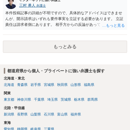
インターネットに強い弁護士
三村 勇人
弁護士
本件投稿記事の詳細が不明ですので、具体的なアドバイスはできませ
んが、開示請求はいずれも要件事実を立証する必要があります。 立証
責任は請求者側にあります。 相手方からの反論があっても、裁判官が
要件事実を満たしていると判断すれば、補充は求められません。 相手
方が口頭で反論したのは、仮処分は迅速性が要求されるためです。 書
面での反論となれば、より遅延する可能性がございます。 また、本件
もっとみる
はXのため、APのIPアドレスの保存期間の問題もございます。 開示請
求は法律知識が不可欠ですが、それだけでは足りず、実務を踏まえた
方法を選択することが重要です。
都道府県から個人・プライベートに強い弁護士を探す
北海道・東北
北海道
青森県
岩手県
宮城県
秋田県
山形県
福島県
関東
東京都
神奈川県
千葉県
埼玉県
茨城県
栃木県
群馬県
北陸・甲信越
新潟県
長野県
山梨県
石川県
富山県
福井県
東海
愛知県
静岡県
岐阜県
三重県