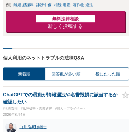
例）
離婚 慰謝料
誹謗中傷
相続 遺産
著作物 違法
無料法律相談
新しく投稿する
個人利用のネットトラブルの法律Q&A
新着順
回答数が多い順
役にたった順
ChatGPTでの愚痴が情報漏洩や名誉毀損に該当するか
確認したい
#名誉毀損
#風評被害・営業妨害
#個人・プライベート
2026年8月4日
白井 弘昭
弁護士