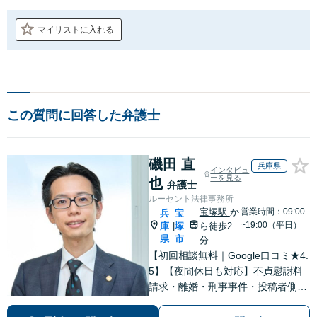
マイリストに入れる
この質問に回答した弁護士
磯田 直
兵庫県
インタビュ
ーを見る
也
弁護士
ルーセント法律事務所
宝塚駅
か
営業時間：09:00
兵
宝
~19:00（平日）
庫
塚
ら徒歩2
|
県
市
分
【初回相談無料｜Google口コミ★4.
5】【夜間休日も対応】不貞慰謝料
請求・離婚・刑事事件・投稿者側発
信者情報開示請求の実績・経験多