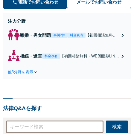
数。オーダーメイドのサービスで問
電話でお問い合わせ
メールでお問い合わせ
題解決や事業の推進を強力にサポー
ト【宝塚駅徒歩2分｜電話・WEB面
談で全国対応】
注力分野
離婚・男女問題
【初回相談無料・
事例2件
料金表有
WEB面談/LINE相
談可】Google口コ
ミ★4.5【離婚・不
相続・遺言
【初回相談無料・WEB面談/LINE
料金表有
倫の早期解決】
相談可】Google口コミ★4.5【宝
「不利な結果にな
塚駅2分】相続トラブルを多数取
らないように」慰
他3分野を表示
り扱う実績と経験のある弁護士が
謝料・親権・財産
最適な解決策をご提案します。遺
分与、地域密着の
産分割協議の代理や遺言書の作
相談しやすい法律
成、相続放棄はお任せください
事務所でオーダー
【地域密着】
メイドの「後悔し
ない」解決を【夜
法律Q&Aを探す
間休日対応】
検索