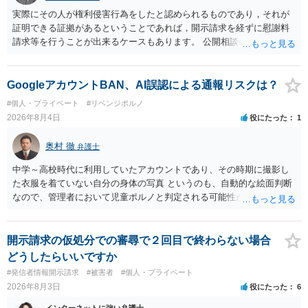
実際にその人が権利侵害行為をしたと認められるものであり，それが
証明できる証拠があるということであれば，開示請求を経ずに慰謝料
請求等を行うことが出来るケースもあります。 公開相談の場では回答
は難しいかと思われますので，お手持ちの証拠資料を持参の上弁護士
に個別に相談されると良いでしょう。
GoogleアカウントBAN、AI誤認による通報リスクは？
#個人・プライベート
#リベンジポルノ
2026年8月4日
役にたった
1
奥村 徹
弁護士
中学～高校時代に利用していたアカウントであり、その時期に撮影し
た衣服を着ていない自分の身体の写真 というのも、自動的な絵面判断
なので、管理者において児童ポルノと判定される可能性があります。
日本警察に連絡される可能性はあるでしょう。
開示請求の仮処分での審尋で２回目で終わらない場合
どうしたらいいですか
#発信者情報開示請求
#被害者
#個人・プライベート
2026年8月3日
役にたった
6