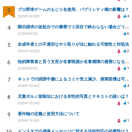
3
プロ野球ゲームのもじり名使用、パブリシティ権の影響は？
4
2026年7月30日
4
開示請求の仮処分での審尋で２回目で終わらない場合どうしたらいいですか
6
2026年8月3日
5
未成年者との不適切なやり取りが法に触れる可能性と対処法
2
2026年7月26日
6
知的障害者と言う文言が名誉毀損か名誉感情の侵害になるか教えてほしい。
1
2026年8月4日
7
ネットでの誹謗中傷によるコミケ売上減少、損害賠償は可能か？
4
2026年7月30日
8
児童ポルノ規制法における非性的写真とテキストの扱いは？
1
2026年7月29日
9
著作物の定義と使用方法について
1
2026年7月28日
10
インスタでの虚偽メッセージに対する法的対応の必要性は？