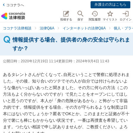
弁護士の方はこちら
ココナラへ
投稿する
探す
閲覧履歴
マイリスト
ログイン
ココナラ法律相談
法律Q&A
インターネットの法律Q&A
個人・プラ
情報提供する場合、提供者の身の安全は守られま
すか？
公開日時：
2020年12月19日 11:14
更新日時：
2024年9月4日 11:43
あるタレントさんが亡くなって､自死ということで警察に処理されま
した。その後、知り合いのツテでその人が自分では付けられないよ
うな傷がいっぱいあったと聞きました。その方に何らの方法（この
方法もよく分からないのですが）で見たことをオープンにしてほし
いと思うのですが、本人が「身の危険があるから」と怖がって非協
力的です。情報提供をする場合、その方が守られるような制度は日
本にはないのでしょうか？匿名でOKとか。このままだと証拠が不十
分で箸にも棒にもかからない状況です。一番は再捜査を希望してい
ます。つたない相談で申し訳ありませんが、ご教授ください。よろ