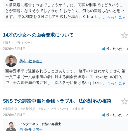
＞前職場に報告すべきでしょうか？また、民事や刑事ではどういうこ
とが問題になりそうでしょうか？ おそらく、何らの問題もないと思い
ます。 学習機能をＯＮにして相談した場合、Ｃｈａｔｇｐｔがｏｐｅ
ｎＡＩに相談内容を蓄積し、他の質問者への何らかの回答の際に参照
する可能性がありますが、個人名や会社名を特定していない限り、一
般論として抽象化されて回答に織り込まれる可能性が生じるにすぎま
14才の少女への面会要求について
せんので、その情報自体が、秘密情報に当たるとは思えませんし、名
#個人・プライベート
誉棄損として、個人や会社に対する誹謗中傷の不特定多数への公開に
2026年8月4日
役にたった
1
当たるとも思われません。 もちろん、誰がその内容をｃｈａｔｇｐｔ
に入力したかも第三者にしられることはないので、個人や会社の特定
奥村 徹
弁護士
をせずに書き込んだことで（おそらく特定して書き込んだとして
も）、相談者さんが刑事民事の責任に問われることはないでしょう。
面会要求罪で逮捕されることはあります。 確率の％はわかりません 第
私見ながらご参考まで。
一八二条（十六歳未満の者に対する面会要求等） 1 わいせつの目的
で、十六歳未満の者に対し、次の各号に掲げるいずれかの行為をした
者（当該十六歳未満の者が十三歳以上である場合については、その者
が生まれた日より五年以上前の日に生まれた者に限る。）は、一年以
下の拘禁刑又は五十万円以下の罰金に処する。 一 威迫し、偽計を用
SNSでの誹謗中傷と金銭トラブル、法的対応の相談
い又は誘惑して面会を要求すること。 二 拒まれたにもかかわらず、
#誹謗中傷
#名誉毀損
#個人・プライベート
#被害者
反復して面会を要求すること。 三 金銭その他の利益を供与し、又は
2026年8月4日
役にたった
2
その申込み若しくは約束をして面会を要求すること。 2前項の罪を犯
し、よってわいせつの目的で当該十六歳未満の者と面会をした者は、
インターネットに強い弁護士
二年以下の拘禁刑又は百万円以下の罰金に処する。
泉 亮介
弁護士