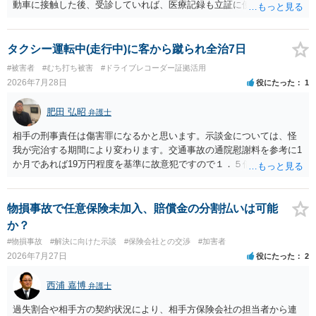
ので、そのあたりのご事情も踏まえて、依頼意思の確認方法等を検討
動車に接触した後、受診していれば、医療記録も立証に使えるかと思
する必要があると思われます。
います。 いずれにせよ、多角的に検討する必要がありますので、弁護
士にご相談ください。
タクシー運転中(走行中)に客から蹴られ全治7日
#被害者
#むち打ち被害
#ドライブレコーダー証拠活用
2026年7月28日
役にたった
1
肥田 弘昭
弁護士
相手の刑事責任は傷害罪になるかと思います。示談金については、怪
我が完治する期間により変わります。交通事故の通院慰謝料を参考に1
か月であれば19万円程度を基準に故意犯ですので１．５倍か2倍程度す
る金額が相場かと思います。完治の期間が延びればその分慰謝料額も
上がるかと思います。ご参考にしてください。
物損事故で任意保険未加入、賠償金の分割払いは可能
か？
#物損事故
#解決に向けた示談
#保険会社との交渉
#加害者
2026年7月27日
役にたった
2
西浦 嘉博
弁護士
過失割合や相手方の契約状況により、相手方保険会社の担当者から連