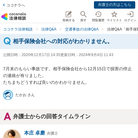
弁護士の方はこちら
ココナラへ
投稿する
探す
閲覧履歴
マイリスト
ログイン
ココナラ法律相談
法律Q&A
交通事故の法律Q&A
法律Q&A「相手
相手保険会社への対応がわかりません。
公開日時：
2020年12月17日 14:35
更新日時：
2024年9月4日 11:43
7月末のもらい事故です。相手保険会社から12月15日で損害の停止
の連絡が有りました。

たかお さん
弁護士からの回答タイムライン
本庄 卓磨
弁護士