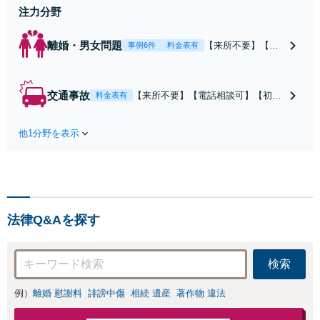
注力分野
離婚・男女問題
【来所不要】【電
事例6件
料金表有
話相談可】親権／
婚姻費用／不倫慰
謝料／別居などの
交通事故
【来所不要】【電話相談可】【初回
料金表有
争点を整理し、見
相談無料】治療中から、賠償額・過
通しと方針を提示
失割合・後遺障害の見通しを整理
します。
他1分野を表示
し、納得感ある解決を目指します。
法律Q&Aを探す
検索
例）
離婚 慰謝料
誹謗中傷
相続 遺産
著作物 違法