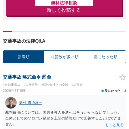
無料法律相談
新しく投稿する
交通事故の法律Q&A
新着順
回答数が多い順
役にたった順
交通事故 略式命令 罰金
#自動車事故
#人身事故
#保険会社との交渉
#加害者
2026年8月6日
役にたった
2
奥村 徹
弁護士
裁判費用については、国選弁護人を選べばそうかからないでしょう。
全体としてのソロバン勘定を上記の情報だけで回答することはできま
せん。