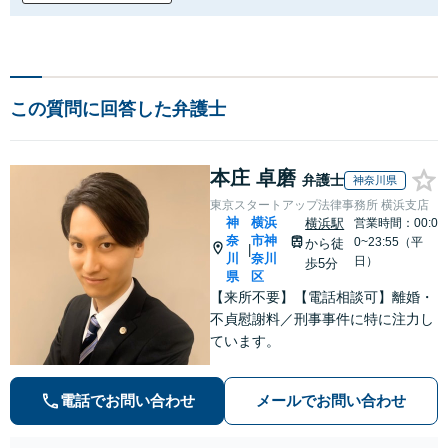
この質問に回答した弁護士
本庄 卓磨
弁護士
神奈川県
東京スタートアップ法律事務所 横浜支店
神
横浜
横浜駅
営業時間：00:0
奈
市神
0~23:55（平
から徒
|
川
奈川
日）
歩5分
県
区
【来所不要】【電話相談可】離婚・
不貞慰謝料／刑事事件に特に注力し
ています。
電話でお問い合わせ
メールでお問い合わせ