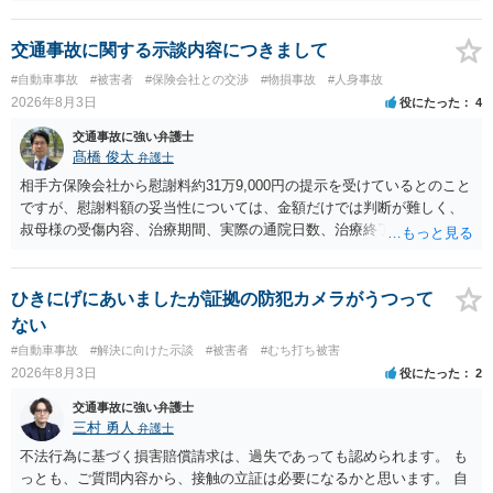
交通事故に関する示談内容につきまして
#自動車事故
#被害者
#保険会社との交渉
#物損事故
#人身事故
2026年8月3日
役にたった
4
交通事故に強い弁護士
髙橋 俊太
弁護士
相手方保険会社から慰謝料約31万9,000円の提示を受けているとのこと
ですが、慰謝料額の妥当性については、金額だけでは判断が難しく、
叔母様の受傷内容、治療期間、実際の通院日数、治療終了の経緯、後
遺症の有無、相手方保険会社から提示されている示談内容の内訳等を
確認する必要があります。保険会社から提示される慰謝料額について
は、弁護士が介入することにより増額を検討できる場合がありますの
ひきにげにあいましたが証拠の防犯カメラがうつって
で、以下の資料・情報を準備した上で、弁護士に個別に相談すること
ない
をお勧めいたします。 ・相手方保険会社から届いている示談金額の提
#自動車事故
#解決に向けた示談
#被害者
#むち打ち被害
示書類 ・叔母様の診断名、けがの内容 ・治療開始日及び治療終了日
2026年8月3日
役にたった
2
・入院の有無、通院回数 ・現在も症状が残っているか ・叔母様ご本人
やご家族等が加入している保険に、今回の事故で利用できる弁護士費
交通事故に強い弁護士
用特約が付帯しているか なお、被害者は叔母様ご本人となりますの
三村 勇人
弁護士
で、弁護士が受任する場合には、叔母様ご本人の依頼意思等を確認す
不法行為に基づく損害賠償請求は、過失であっても認められます。 も
る必要があります。日本語での十分な意思疎通が難しいとのことです
っとも、ご質問内容から、接触の立証は必要になるかと思います。 自