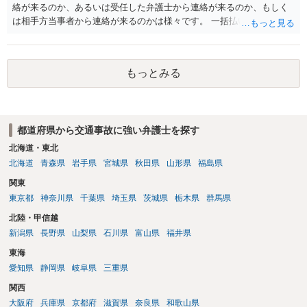
絡が来るのか、あるいは受任した弁護士から連絡が来るのか、もしく
は相手方当事者から連絡が来るのかは様々です。 一括払いや分割払い
は、和解交渉の際の条件となります。 相手方が相談者さんの損害賠償
金の支払いにつき、分割払いに合意すれば、和解は可能です。 他方で
合意しなければ和解できないことになります。 今後の見通しを知る為
もっとみる
に、交渉の方向性につき、最寄りの法律事務所で相談だけでもされる
ことも検討ください。
都道府県から交通事故に強い弁護士を探す
北海道・東北
北海道
青森県
岩手県
宮城県
秋田県
山形県
福島県
関東
東京都
神奈川県
千葉県
埼玉県
茨城県
栃木県
群馬県
北陸・甲信越
新潟県
長野県
山梨県
石川県
富山県
福井県
東海
愛知県
静岡県
岐阜県
三重県
関西
大阪府
兵庫県
京都府
滋賀県
奈良県
和歌山県