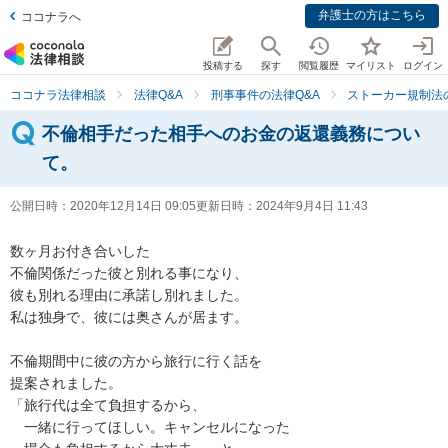
弁護士の方はこちら
ココナラへ
投稿する
探す
閲覧履歴
マイリスト
ログイン
ココナラ法律相談
法律Q&A
刑事事件の法律Q&A
ストーカー規制法
不倫相手だった相手へのお金の返還義務につい
て。
公開日時：
2020年12月14日 09:05
更新日時：
2024年9月4日 11:43
数ヶ月お付き合いした

不倫関係だった彼と別れる事になり、

彼も別れる理由に承諾し別れました。

私は独身で、彼には奥さんが居ます。

不倫期間中に彼の方から旅行に行く話を

提案されました。

「旅行代は全て負担するから、

　一緒に行ってほしい。キャンセルになった
