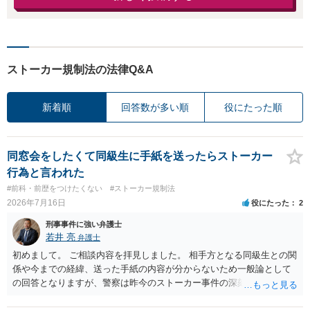
ストーカー規制法の法律Q&A
新着順
回答数が多い順
役にたった順
同窓会をしたくて同級生に手紙を送ったらストーカー
行為と言われた
#前科・前歴をつけたくない
#ストーカー規制法
2026年7月16日
役にたった
2
刑事事件に強い弁護士
若井 亮
弁護士
初めまして。 ご相談内容を拝見しました。 相手方となる同級生との関
係や今までの経緯、送った手紙の内容が分からないため一般論として
の回答となりますが、警察は昨今のストーカー事件の深刻化を踏ま
え、かなり早い段階で介入をしてくる印象です。 警告を受けていらっ