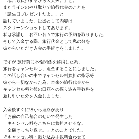
　場合も負担するから大丈夫。」と。

またラインのやり取りで旅行代金のことを

「誕生日プレゼントだよ。」と

話していました。証拠として内容は

スクリーンショットしてあります。

私は承諾し、お互い各々で旅行の予約を取りました。

そして入金する際、旅行代金として私の分を

彼からいただき入金の手続きをしました。

ですが 旅行前に不倫関係を解消した為、

旅行をキャンセルし、返金することにしました。

この話し合いの中でキャンセル料負担の指示等

彼から一切なかった為、本来の旅行代金から

キャンセル料と彼の口座への振り込み手数料を

差し引いた分を入金しました。

入金後すぐに彼から連絡があり

「お前の自己都合のせいで発生した

　キャンセル料をこちらに負担させるな。

　全額きっちり返せ。」とのことでした。

※キャンセル料・振り込み手数料合わせて
