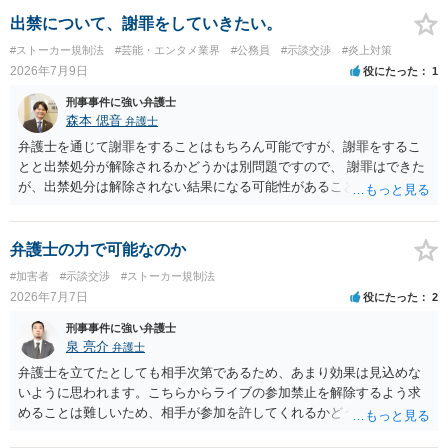
しゃるとのことですので、今後の接触は避けられたほうが良いでしょ
う。
出禁について、謝罪をしていきたい。
#ストーカー規制法
#芸能・エンタメ業界
#公務員
#示談交渉
#炎上対策
2026年7月9日
役にたった
1
刑事事件に強い弁護士
森本 偲音
弁護士
弁護士を通じて謝罪をすることはもちろん可能ですが、謝罪をするこ
とと出禁処分が解除されるかどうかは別問題ですので、 謝罪はできた
が、出禁処分は解除されない結果になる可能性があることを踏まえた
うえで依頼する必要があるかと存じます。 以上、ご参考までに。
弁護士の力で可能なのか
#加害者
#示談交渉
#ストーカー規制法
2026年7月7日
役にたった
2
刑事事件に強い弁護士
泉 亮介
弁護士
弁護士を立てたとしても相手次第であるため、あまり効果は見込めな
いように思われます。こちらからライブの参加禁止を解除するよう求
めることは難しいため、相手が参加を許してくれるかどうかになって
しまうでしょう。