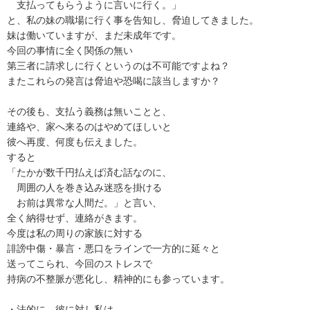
　支払ってもらうように言いに行く。」

と、私の妹の職場に行く事を告知し、脅迫してきました。

妹は働いていますが、まだ未成年です。

今回の事情に全く関係の無い

第三者に請求しに行くというのは不可能ですよね？

またこれらの発言は脅迫や恐喝に該当しますか？

その後も、支払う義務は無いことと、

連絡や、家へ来るのはやめてほしいと

彼へ再度、何度も伝えました。

すると

「たかが数千円払えば済む話なのに、

　周囲の人を巻き込み迷惑を掛ける

　お前は異常な人間だ。」と言い、

全く納得せず、連絡がきます。

今度は私の周りの家族に対する

誹謗中傷・暴言・悪口をラインで一方的に延々と

送ってこられ、今回のストレスで

持病の不整脈が悪化し、精神的にも参っています。

・法的に、彼に対し私は
