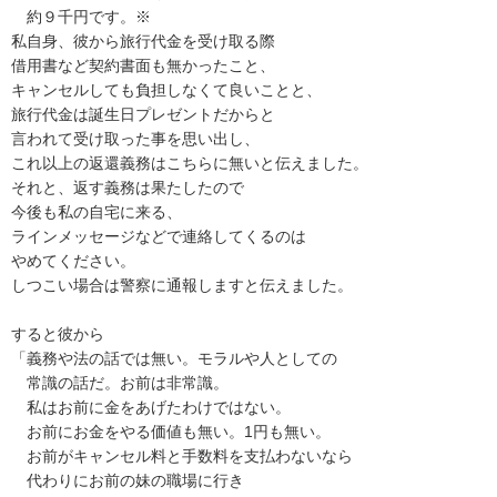
　約９千円です。※

私自身、彼から旅行代金を受け取る際

借用書など契約書面も無かったこと、

キャンセルしても負担しなくて良いことと、

旅行代金は誕生日プレゼントだからと

言われて受け取った事を思い出し、

これ以上の返還義務はこちらに無いと伝えました。

それと、返す義務は果たしたので

今後も私の自宅に来る、

ラインメッセージなどで連絡してくるのは

やめてください。

しつこい場合は警察に通報しますと伝えました。

すると彼から

「義務や法の話では無い。モラルや人としての

　常識の話だ。お前は非常識。

　私はお前に金をあげたわけではない。

　お前にお金をやる価値も無い。1円も無い。

　お前がキャンセル料と手数料を支払わないなら

　代わりにお前の妹の職場に行き
