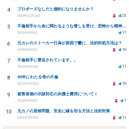
4
プロポーズなしだと婚約になりませんか？
23
2019年12月10日
5
不倫相手から命に関わるような脅しを受け、恐怖から精神的にまいっています。
17
2020年8月8日
6
元カレのストーカー行為が原因で鬱に、法的対処方法は？
10
2024年8月5日
7
不倫相手に脅迫されています。。
11
2021年6月24日
8
40年にわたる母の不倫
10
2021年3月30日
9
被害者側の示談対応の弁護士費用について！
7
2022年5月6日
10
元カノの居候問題、安全に縁を切る方法と法的対策
11
2021年5月25日