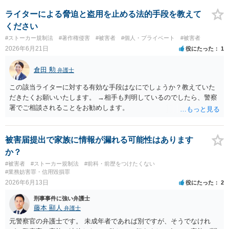
ライターによる脅迫と盗用を止める法的手段を教えて
ください
#ストーカー規制法
#著作権侵害
#被害者
#個人・プライベート
#被害者
2026年6月21日
役にたった
1
倉田 勲
弁護士
この該当ライターに対する有効な手段はなにでしょうか？教えていた
だきたくお願いいたします。 →相手も判明しているのでしたら、警察
署でご相談されることをお勧めします。
被害届提出で家族に情報が漏れる可能性はあります
か？
#被害者
#ストーカー規制法
#前科・前歴をつけたくない
#業務妨害罪・信用毀損罪
2026年6月13日
役にたった
2
刑事事件に強い弁護士
藤本 顯人
弁護士
元警察官の弁護士です。 未成年者であれば別ですが、そうでなけれ