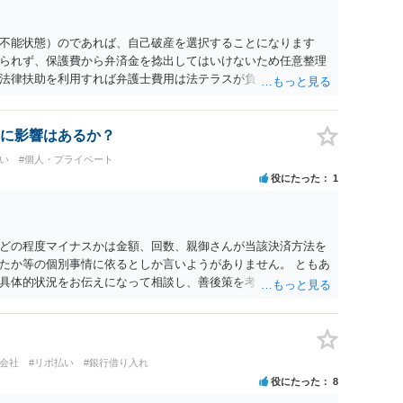
不能状態）のであれば、自己破産を選択することになります
られず、保護費から弁済金を捻出してはいけないため任意整理
法律扶助を利用すれば弁護士費用は法テラスが負担し、裁判所
め、弁護士へ自己破産を任せれば解決します。
に影響はあるか？
い
#個人・プライベート
役にたった
1
どの程度マイナスかは金額、回数、親御さんが当該決済方法を
たか等の個別事情に依るとしか言いようがありません。 ともあ
具体的状況をお伝えになって相談し、善後策を考えることをお
ト会社
#リボ払い
#銀行借り入れ
役にたった
8