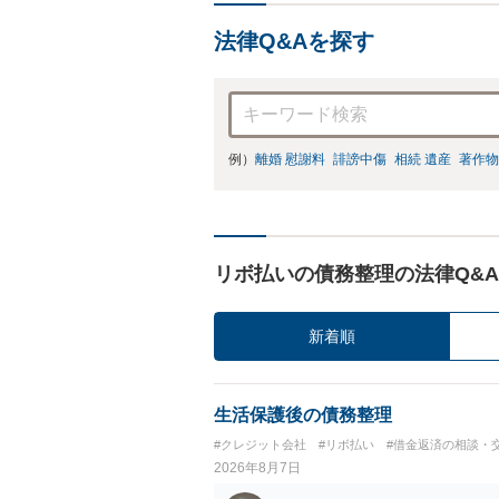
法律Q&Aを探す
例）
離婚 慰謝料
誹謗中傷
相続 遺産
著作物
リボ払いの債務整理の法律Q&A
新着順
生活保護後の債務整理
#クレジット会社
#リボ払い
#借金返済の相談・
2026年8月7日