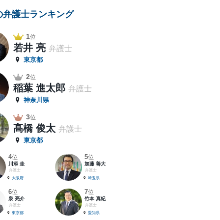
の弁護士ランキング
1
位
若井 亮
弁護士
東京都
2
位
稲葉 進太郎
弁護士
神奈川県
3
位
髙橋 俊太
弁護士
東京都
4
5
位
位
川添 圭
加藤 善大
弁護士
弁護士
大阪府
埼玉県
6
7
位
位
泉 亮介
竹本 真紀
弁護士
弁護士
東京都
愛知県