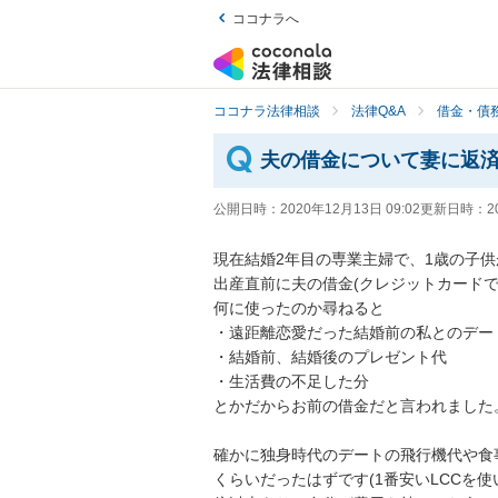
ココナラへ
ココナラ法律相談
法律Q&A
借金・債
夫の借金について妻に返
公開日時：
2020年12月13日 09:02
更新日時：
2
現在結婚2年目の専業主婦で、1歳の子供が
出産直前に夫の借金(クレジットカードで5
何に使ったのか尋ねると

・遠距離恋愛だった結婚前の私とのデート代
・結婚前、結婚後のプレゼント代

・生活費の不足した分

とかだからお前の借金だと言われました。

確かに独身時代のデートの飛行機代や食
くらいだったはずです(1番安いLCCを