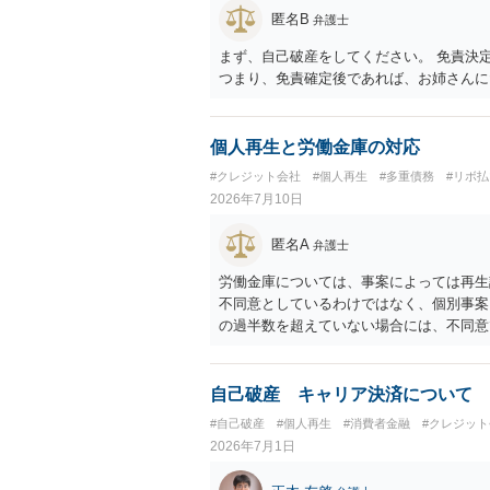
匿名B
弁護士
まず、自己破産をしてください。 免責決
つまり、免責確定後であれば、お姉さんに
個人再生と労働金庫の対応
#クレジット会社
#個人再生
#多重債務
#リボ払
2026年7月10日
匿名A
弁護士
労働金庫については、事案によっては再生
不同意としているわけではなく、個別事案
の過半数を超えていない場合には、不同意
議への同意について確認や根回しをしてお
す。個人再生の経験豊富な弁護士へ相談さ
自己破産 キャリア決済について
#自己破産
#個人再生
#消費者金融
#クレジッ
2026年7月1日