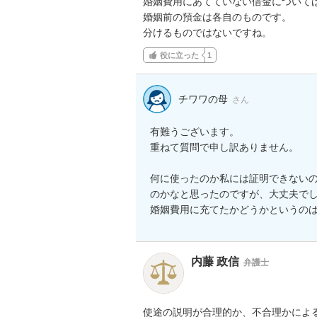
婚姻費用にあてていない借金については
婚姻前の預金は各自のものです。

分けるものではないですね。
役に立った
1
チワワの母
さん
有難うございます。

重ねて質問で申し訳ありません。

何に使ったのか私には証明できない
のかなと思ったのですが、大丈夫でし
婚姻費用に充てたかどうかというの
内藤 政信
弁護士
使途の説明が合理的か、不合理かによる