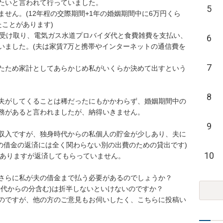
いと言われて行っていました。

5
せん。(12年程の交際期間+1年の婚姻期間中に6万円くら
とがあります)

万受け取り、電気ガス水道プロバイダ代と食費雑費を支払い、
6
いました。(夫は家賃7万と携帯やインターネットの通信費を
7
だったため家計としてあらかじめ私がいくらか決めて出すという
8
夫がしてくることは稀だったにもかかわらず、婚姻期間中の
があると言われましたが、納得いきません。

9
収入ですが、独身時代からの私個人の貯金が少しあり、夫に
0万の借金の返済には全く関わらない別の出費のための貸出です)
10
ありますが返済してもらっていません。

らに私が夫の借金まで払う必要があるのでしょうか？

代からの分含む)は折半しないといけないのですか？

のですが、他の方のご意見もお伺いしたく、こちらに投稿い