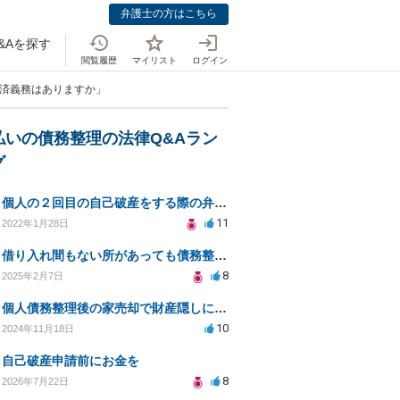
弁護士の方はこちら
&Aを探す
閲覧履歴
マイリスト
ログイン
返済義務はありますか」
払いの債務整理の法律Q&Aラン
グ
個人の２回目の自己破産をする際の弁護士選定について
11
2022年1月28日
借り入れ間もない所があっても債務整理は出来るのでしょうか？
8
2025年2月7日
個人債務整理後の家売却で財産隠しに問われるリスクは？
10
2024年11月18日
自己破産申請前にお金を
8
2026年7月22日