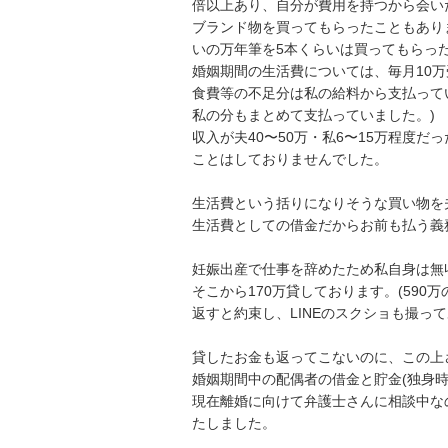
倍以上あり、自分が費用を持つから会いた
ブランド物を買ってもらったこともありま
いの万年筆を5本くらいは買ってもらったこ
婚姻期間の生活費については、毎月10
食費等の不足分は私の給料から支払って
私の分もまとめて支払っていました。)

収入が夫40〜50万・私6〜15万程度
ことはしておりませんでした。

生活費という括りになりそうな買い物を
生活費としての借金だからお前も払う義務
妊娠出産で仕事を辞めたため私自身は無
そこから170万貸しております。(59
返すと約束し、LINEのスクショも撮って
貸したお金も返ってこないのに、この上さ
婚姻期間中の配偶者の借金と貯金(独身時
現在離婚に向けて弁護士さんに相談中な
たしました。