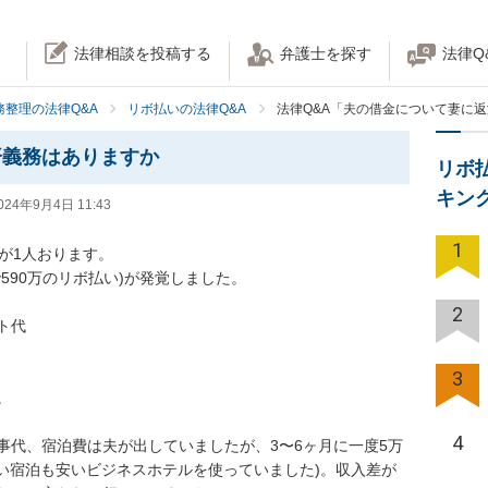
法律相談を投稿する
弁護士を探す
法律Q
務整理の法律Q&A
リボ払いの法律Q&A
法律Q&A「夫の借金について妻に
済義務はありますか
リボ
キン
024年9月4日 11:43
1
1人おります。

90万のリボ払い)が発覚しました。

2


3

4
事代、宿泊費は夫が出していましたが、3〜6ヶ月に一度5万
使い宿泊も安いビジネスホテルを使っていました)。収入差が