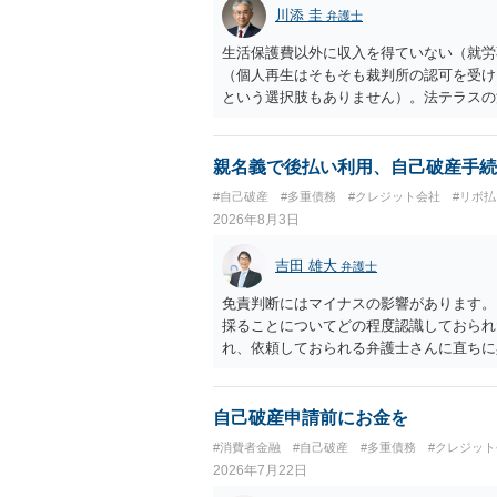
川添 圭
弁護士
生活保護費以外に収入を得ていない（就労
（個人再生はそもそも裁判所の認可を受け
という選択肢もありません）。法テラスの
の予納金等も法テラスが援助してくれるた
親名義で後払い利用、自己破産手続
#自己破産
#多重債務
#クレジット会社
#リボ払
2026年8月3日
吉田 雄大
弁護士
免責判断にはマイナスの影響があります。
採ることについてどの程度認識しておられ
れ、依頼しておられる弁護士さんに直ちに
勧めします。
自己破産申請前にお金を
#消費者金融
#自己破産
#多重債務
#クレジッ
2026年7月22日