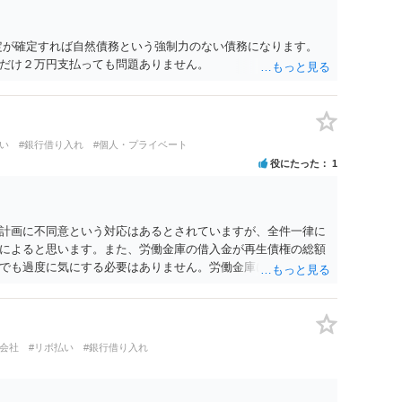
定が確定すれば自然債務という強制力のない債務になります。
だけ２万円支払っても問題ありません。
い
#銀行借り入れ
#個人・プライベート
役にたった
1
計画に不同意という対応はあるとされていますが、全件一律に
によると思います。また、労働金庫の借入金が再生債権の総額
でも過度に気にする必要はありません。労働金庫には、書面決
けば、問題にならないことも少なくないのではないかと思いま
れればよいと思います。
ト会社
#リボ払い
#銀行借り入れ