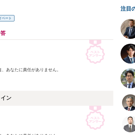
注目
イベート
回答
、あなたに責任がありません。

ライン