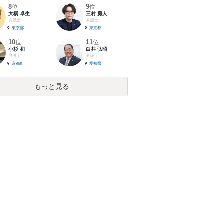
8
9
位
位
大橋 卓生
三村 勇人
弁護士
弁護士
東京都
東京都
10
11
位
位
小杉 和
白井 弘昭
弁護士
弁護士
京都府
愛知県
もっと見る