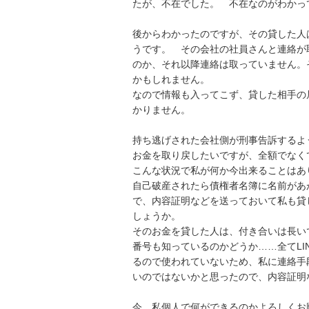
たが、不在でした。　不在なのがわかって
後からわかったのですが、その貸した人
うです。　その会社の社員さんと連絡が
のか、それ以降連絡は取っていません。
かもしれません。

なので情報も入ってこず、貸した相手の
かりません。

持ち逃げされた会社側が刑事告訴するよう
お金を取り戻したいですが、全額でなくて
こんな状況で私が何か今出来ることはあり
自己破産されたら債権者名簿に名前があ
で、内容証明などを送っておいて私も貸
しょうか。

そのお金を貸した人は、付き合いは長い
番号も知っているのかどうか……全てLI
るので使われていないため、私に連絡手
いのではないかと思ったので、内容証明な
今、私個人で何ができるのかよろしくお