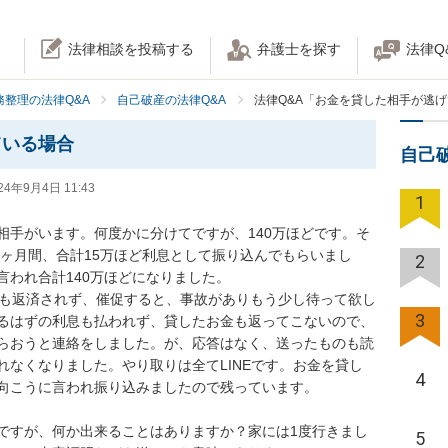
法律相談を投稿する
弁護士を探す
法律Q
務整理の法律Q&A
自己破産の法律Q&A
法律Q&A「お金を貸した相手が逃
ている場合
自己
24年9月4日 11:43
1
相手がいます。何度かに分けてですが、140万ほどです。そ
3ヶ月間、合計15万ほど利息として振り込んでもらいまし
2
れ合計140万ほどになりました。

ても返済されず、催促すると、事故がありもう少し待って欲し
3
るはずの利息も払われず、貸したお金も返ってこないので、
らおうと連絡をしました。が、応答はなく、送ったものも読
なくなりました。やり取りは全てLINEです。お金を貸し
4
こうに言われ振り込みましたので残っています。

ですが、何か出来ることはありますか？家には1度行きまし
5