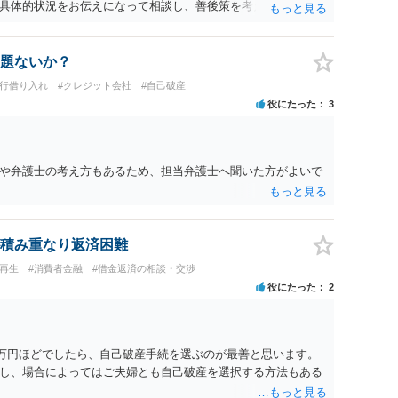
具体的状況をお伝えになって相談し、善後策を考えることをお
題ないか？
銀行借り入れ
#クレジット会社
#自己破産
役にたった
3
や弁護士の考え方もあるため、担当弁護士へ聞いた方がよいで
積み重なり返済困難
人再生
#消費者金融
#借金返済の相談・交渉
役にたった
2
6万円ほどでしたら、自己破産手続を選ぶのが最善と思います。
し、場合によってはご夫婦とも自己破産を選択する方法もある