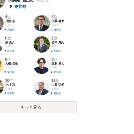
東京都
4
5
位
位
川添 圭
加藤 善大
弁護士
弁護士
大阪府
埼玉県
6
7
位
位
泉 亮介
竹本 真紀
弁護士
弁護士
東京都
愛知県
8
9
位
位
大橋 卓生
三村 勇人
弁護士
弁護士
東京都
東京都
10
11
位
位
小杉 和
白井 弘昭
弁護士
弁護士
京都府
愛知県
もっと見る