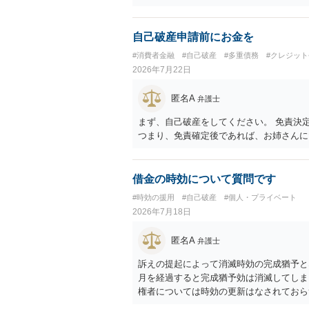
自己破産申請前にお金を
#消費者金融
#自己破産
#多重債務
#クレジッ
2026年7月22日
匿名A
弁護士
まず、自己破産をしてください。 免責決
つまり、免責確定後であれば、お姉さんに
借金の時効について質問です
#時効の援用
#自己破産
#個人・プライベート
2026年7月18日
匿名A
弁護士
訴えの提起によって消滅時効の完成猶予と
月を経過すると完成猶予効は消滅してしまい
権者については時効の更新はなされておらず
月以内に再提訴しなければやはり時効は更