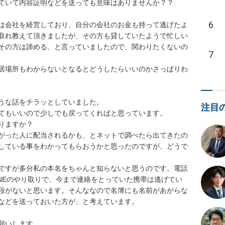
いて内容証明などを送っても意味はありませんか？？　

6
は会社を経営しており、自分の会社のお金も持って逃げたよ
取れ教えて頂きましたが、その方も貸していたようで忙しい
その方は諦める、と言っていましたので、関わりたくないの
7
居場所もわからないとなるとどうしたらいいのかさっぱりわ
な話をチラッとしていました。

注目
もいいので少しでも戻ってくればと思っています。

ますか？　

がった人に配当されるかも、とネットで調べたら出てきたの
している事をわかってもらおうかと思ったのですが、どうで
ですが多分私の本名をちゃんと知らないと思うのです。電話
NEのやり取りで、今まで連絡をとっていた携帯は逃げてい
段がないと思います。そんななので名簿にも名前があがらな
どを送っておいた方が、と考えています。

願いします。