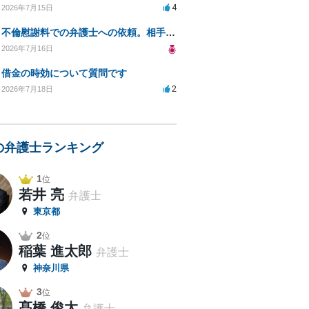
4
2026年7月15日
不倫慰謝料での弁護士への依頼。相手が自己破産、弁護士との契約範囲は？
2026年7月16日
借金の時効について質問です
2
2026年7月18日
の弁護士ランキング
1
位
若井 亮
弁護士
東京都
2
位
稲葉 進太郎
弁護士
神奈川県
3
位
髙橋 俊太
弁護士