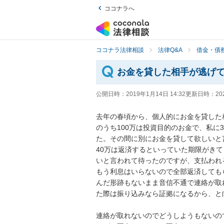
ココナラへ
ココナラ法律相談
法律Q&A
借金・債
お金を貸した相手が逃げ
公開日時：
2019年1月14日 14:32
更新日時：
20
去年の春頃から、個人的にお金を貸した
のうち100万は投資目的のお金で、私に
た。その間に別にお金を貸して欲しいと言わ
40万は返済するといっていた期限がき
いと言われて待ったのですが、支払われ
もう利息はいらないので全部返済しても
んだ形跡もないまま音信不通で連絡が取れ
た際は振り込みなら証拠になるから、と向
連絡が取れないのでどうしようもないの