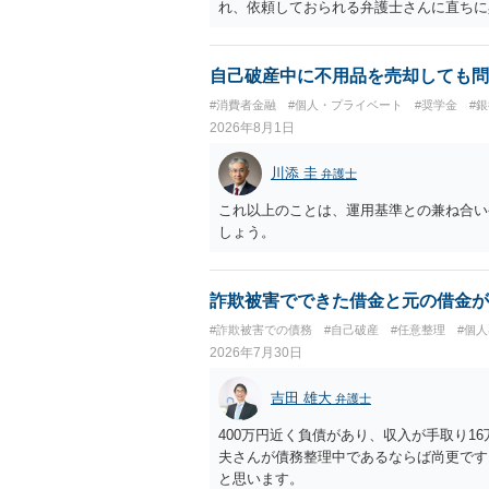
れ、依頼しておられる弁護士さんに直ちに
勧めします。
自己破産中に不用品を売却しても問
#消費者金融
#個人・プライベート
#奨学金
#
2026年8月1日
川添 圭
弁護士
これ以上のことは、運用基準との兼ね合い
しょう。
詐欺被害でできた借金と元の借金が
#詐欺被害での債務
#自己破産
#任意整理
#個
2026年7月30日
吉田 雄大
弁護士
400万円近く負債があり、収入が手取り1
夫さんが債務整理中であるならば尚更です
と思います。