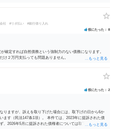
ト会社
#リボ払い
#銀行借り入れ
役にたった
8
定が確定すれば自然債務という強制力のない債務になります。
だけ２万円支払っても問題ありません。
役にたった
2
なりますが、訴えを取り下げた場合には、取下げの日から6か
ます（民法147条1項）。 本件ては、2023年に提訴された債
、2026年5月に提訴された債権者については取下げ日から6か
新しないことになります。ただし、消滅時効の起算点は、不払