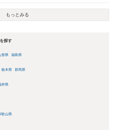
定の分割の支払期日から1～2か月程度経過しても支払いがなけ
ですので、時効期間の経過が2027年1月であるとは限りませ
もっとみる
を探す
山形県
福島県
栃木県
群馬県
福井県
和歌山県