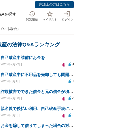
弁護士の方はこちら
&Aを探す
閲覧履歴
マイリスト
ログイン
げている場合」
破産の法律Q&Aランキング
自己破産申請前にお金を
8
2026年7月22日
自己破産中に不用品を売却しても問題ないか？
3
2026年8月1日
詐欺被害でできた借金と元の借金が積み重なり返済困難
2
2026年7月30日
親名義で後払い利用、自己破産手続に影響はあるか？
1
2026年8月3日
お金を騙して借りてしまった場合の対処法と今後の対応策