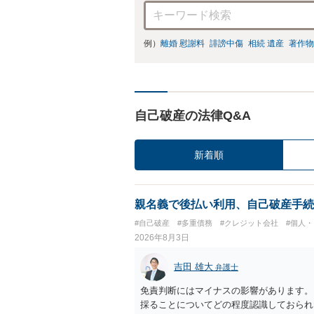
例）
離婚 慰謝料
誹謗中傷
相続 遺産
著作物
自己破産の法律Q&A
新着順
親名義で後払い利用、自己破産手続
#自己破産
#多重債務
#クレジット会社
#個人
2026年8月3日
吉田 雄大
弁護士
免責判断にはマイナスの影響があります。
採ることについてどの程度認識しておられ