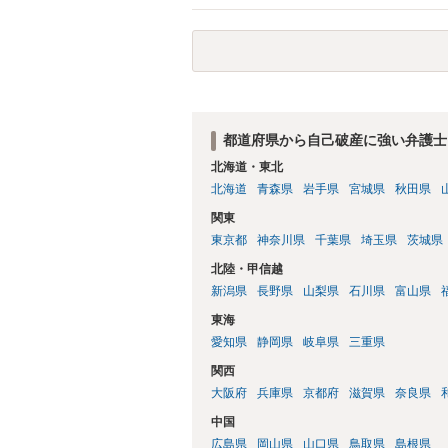
い日ではなく期限の利益喪失日（通常は所
れば一括返済可能という契約になっている）
ん（3月や4月といった可能性がある）。
都道府県から自己破産に強い弁護士
北海道・東北
北海道
青森県
岩手県
宮城県
秋田県
関東
東京都
神奈川県
千葉県
埼玉県
茨城県
北陸・甲信越
新潟県
長野県
山梨県
石川県
富山県
東海
愛知県
静岡県
岐阜県
三重県
関西
大阪府
兵庫県
京都府
滋賀県
奈良県
中国
広島県
岡山県
山口県
鳥取県
島根県