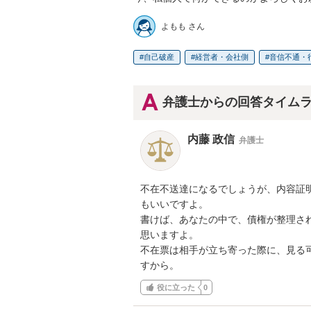
よもも さん
自己破産
経営者・会社側
音信不通・
弁護士からの回答タイム
内藤 政信
弁護士
不在不送達になるでしょうが、内容証明
もいいですよ。

書けば、あなたの中で、債権が整理され
思いますよ。

不在票は相手が立ち寄った際に、見る可
すから。
役に立った
0