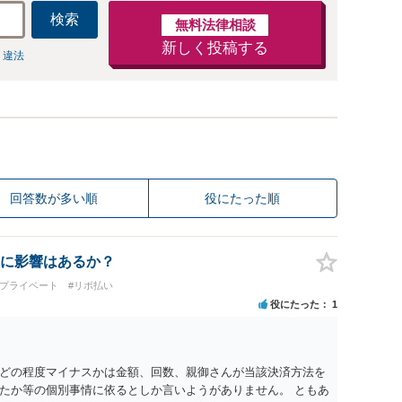
検索
無料法律相談
新しく投稿する
 違法
回答数が多い順
役にたった順
に影響はあるか？
・プライベート
#リボ払い
役にたった
1
どの程度マイナスかは金額、回数、親御さんが当該決済方法を
たか等の個別事情に依るとしか言いようがありません。 ともあ