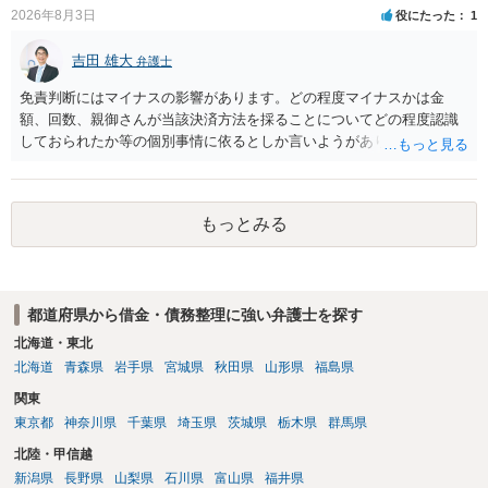
2026年8月3日
役にたった
1
吉田 雄大
弁護士
免責判断にはマイナスの影響があります。どの程度マイナスかは金
額、回数、親御さんが当該決済方法を採ることについてどの程度認識
しておられたか等の個別事情に依るとしか言いようがありません。 と
もあれ、依頼しておられる弁護士さんに直ちに具体的状況をお伝えに
なって相談し、善後策を考えることをお勧めします。
もっとみる
都道府県から借金・債務整理に強い弁護士を探す
北海道・東北
北海道
青森県
岩手県
宮城県
秋田県
山形県
福島県
関東
東京都
神奈川県
千葉県
埼玉県
茨城県
栃木県
群馬県
北陸・甲信越
新潟県
長野県
山梨県
石川県
富山県
福井県