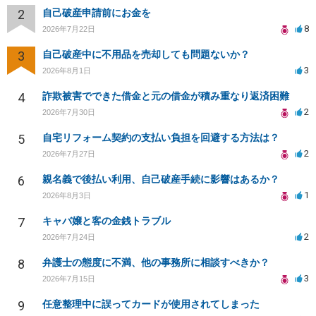
2
自己破産申請前にお金を
8
2026年7月22日
3
自己破産中に不用品を売却しても問題ないか？
3
2026年8月1日
4
詐欺被害でできた借金と元の借金が積み重なり返済困難
2
2026年7月30日
5
自宅リフォーム契約の支払い負担を回避する方法は？
2
2026年7月27日
6
親名義で後払い利用、自己破産手続に影響はあるか？
1
2026年8月3日
7
キャバ嬢と客の金銭トラブル
2
2026年7月24日
8
弁護士の態度に不満、他の事務所に相談すべきか？
3
2026年7月15日
9
任意整理中に誤ってカードが使用されてしまった