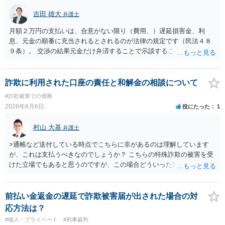
吉田 雄大
弁護士
月額２万円の支払いは、合意がない限り（費用、）遅延損害金、利
息、元金の順番に充当されるとされるのが法律の規定です（民法４８
９条）。 交渉の結果元金だけ弁済することで示談することは、弁護士
が関わる債務整理ではしばしばあることです。公的機関は減額に応じ
ることには消極的なことが多いものの、お近くの弁護士にご依頼しチ
ャレンジなさる意義は十分にあると思います。
詐欺に利用された口座の責任と和解金の相談について
#詐欺被害での債務
2026年8月6日
役にたった
1
村山 大基
弁護士
>通帳など送付している時点でこちらに非があるのは理解しています
が、これは支払うべきなのでしょうか？ こちらの特殊詐欺の被害を受
けた立場でもあると思うのですが、この場合どういった対処が必要で
しょうか？ →依頼するかどうかは別にして、弁護士に相談に行った方
がいいとは思います。 そもそも、特殊詐欺関係なく旦那さんの行為
は法に触れる可能性もあります。 ＞100万を支払わず穏便に和解する
前払い金返金の遅延で詐欺被害届が出された場合の対
ことは可能でしょうか？ →一般的には難しいです。相談者さんも１０
応方法は？
０万円の被害を受けたとして、１円も払わないで和解したいと言われ
#個人・プライベート
#刑事裁判
たら、 できるだけ重い刑罰を与えて欲しい、と思われるのではない