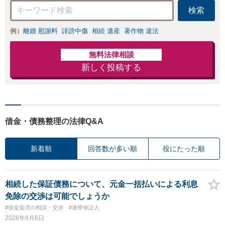
検索
例）
離婚 慰謝料
誹謗中傷
相続 遺産
著作物 違法
無料法律相談
新しく投稿する
借金・債務整理の法律Q&A
新着順
回答数が多い順
役にたった順
相続した保証債務について、元金一括払いによる利息
免除の交渉は可能でしょうか
#借金返済の相談・交渉
#連帯保証人
2026年8月6日