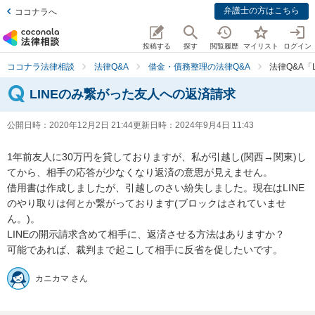
弁護士の方はこちら
ココナラへ
投稿する
探す
閲覧履歴
マイリスト
ログイン
ココナラ法律相談
法律Q&A
借金・債務整理の法律Q&A
法律Q&A「
LINEのみ繋がった友人への返済請求
公開日時：
2020年12月2日 21:44
更新日時：
2024年9月4日 11:43
1年前友人に30万円を貸しておりますが、私が引越し(関西→関東)し
てから、相手の応答が少なくなり返済の意思が見えません。

借用書は作成しましたが、引越しのさい紛失しました。現在はLINE
のやり取りは何とか繋がっております(ブロックはされていませ
ん。)。

LINEの開示請求含めて相手に、返済させる方法はありますか？

可能であれば、裁判まで起こして相手に反省を促したいです。
カニカマ さん