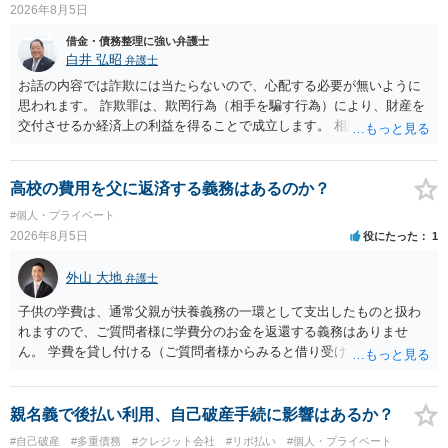
2026年8月5日
でしょうか。 ＞弁護士さんに入ってもらうことで支払額が下がること
はありますか？ そこはあり得ます、ただ、弁護士費用かけるならその
借金・債務整理に強い弁護士
分賠償に回すことも考えられるので、 兼ね合いは考えてみましょう。
白井 弘昭
弁護士
お話の内容では詐欺には当たらないので、心配する必要が無いように
思われます。 詐欺罪は、欺罔行為（相手を騙す行為）により、財産を
交付させるか経済上の利益を得ることで成立します。 相談者さんは、
お金が返金できないというだけで、何ら相手を騙していません。 です
ので、詐欺罪の実行行為性が無く罪に問うことはできません。 おそら
く、相手が真実を話せば警察も取り合わないと思いますが、虚偽の内
高校の費用を父に返済する義務はあるのか？
容を述べた場合は、捜査はあるかもしれません。 ただし、捜査におい
#個人・プライベート
て、真実を説明すれば、「ちゃんと返しなさいよ」程度の注意で済む
2026年8月5日
役にたった
1
ことだと思われます。 また、返せるお金が無いのであれば、返せない
のは致し方ありません。真摯に分割して支払うことを相手に告げてい
外山 大地
弁護士
くのみでしょう。 以上、ご参考まで。
子供の学費は、通常父親が扶養義務の一環として支出したものと扱わ
れますので、ご質問者様に学費分のお金を返還する義務はありませ
ん。 学費を貸し付ける（ご質問者様からみると借り受ける）といった
合意がない限りは、法的に返す義務があると主張するのは難しいでし
ょう。
親名義で後払い利用、自己破産手続に影響はあるか？
#自己破産
#多重債務
#クレジット会社
#リボ払い
#個人・プライベート