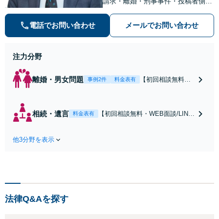
請求・離婚・刑事事件・投稿者側発
信者情報開示請求の実績・経験多
数。オーダーメイドのサービスで問
電話でお問い合わせ
メールでお問い合わせ
題解決や事業の推進を強力にサポー
ト【宝塚駅徒歩2分｜電話・WEB面
談で全国対応】
注力分野
離婚・男女問題
【初回相談無料・
事例2件
料金表有
WEB面談/LINE相
談可】Google口コ
ミ★4.5【離婚・不
相続・遺言
【初回相談無料・WEB面談/LINE
料金表有
倫の早期解決】
相談可】Google口コミ★4.5【宝
「不利な結果にな
塚駅2分】相続トラブルを多数取
らないように」慰
他3分野を表示
り扱う実績と経験のある弁護士が
謝料・親権・財産
最適な解決策をご提案します。遺
分与、地域密着の
産分割協議の代理や遺言書の作
相談しやすい法律
成、相続放棄はお任せください
事務所でオーダー
【地域密着】
メイドの「後悔し
ない」解決を【夜
法律Q&Aを探す
間休日対応】