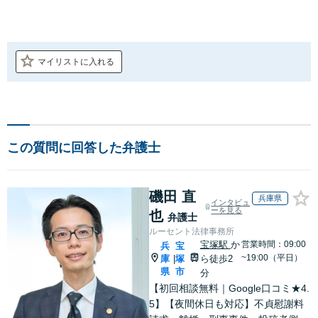
マイリストに入れる
この質問に回答した弁護士
磯田 直
兵庫県
インタビュ
ーを見る
也
弁護士
ルーセント法律事務所
宝塚駅
か
営業時間：09:00
兵
宝
~19:00（平日）
庫
塚
ら徒歩2
|
県
市
分
【初回相談無料｜Google口コミ★4.
5】【夜間休日も対応】不貞慰謝料