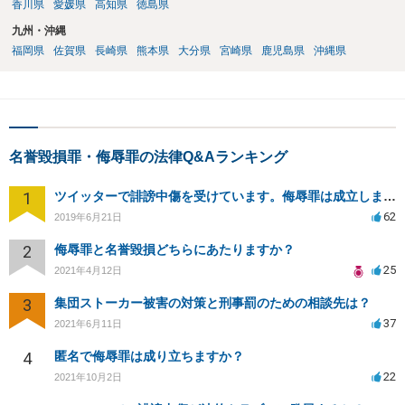
香川県
愛媛県
高知県
徳島県
九州・沖縄
福岡県
佐賀県
長崎県
熊本県
大分県
宮崎県
鹿児島県
沖縄県
名誉毀損罪・侮辱罪の法律Q&Aランキング
1
ツイッターで誹謗中傷を受けています。侮辱罪は成立しますか？
62
2019年6月21日
2
侮辱罪と名誉毀損どちらにあたりますか？
25
2021年4月12日
3
集団ストーカー被害の対策と刑事罰のための相談先は？
37
2021年6月11日
4
匿名で侮辱罪は成り立ちますか？
22
2021年10月2日