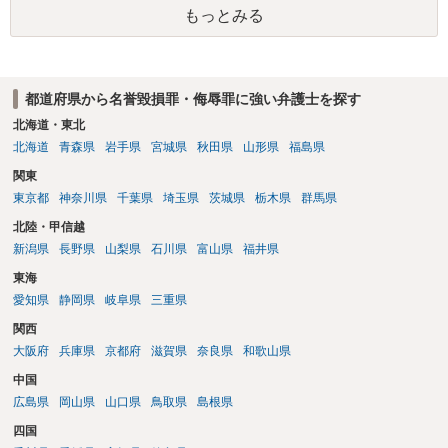
もっとみる
利侵害とは言い難いところです（いじめの事実をアウティングされ
た、といった意味であれば権利侵害性が出てくる可能性はあります
が）。
都道府県から名誉毀損罪・侮辱罪に強い弁護士を探す
北海道・東北
北海道
青森県
岩手県
宮城県
秋田県
山形県
福島県
関東
東京都
神奈川県
千葉県
埼玉県
茨城県
栃木県
群馬県
北陸・甲信越
新潟県
長野県
山梨県
石川県
富山県
福井県
東海
愛知県
静岡県
岐阜県
三重県
関西
大阪府
兵庫県
京都府
滋賀県
奈良県
和歌山県
中国
広島県
岡山県
山口県
鳥取県
島根県
四国