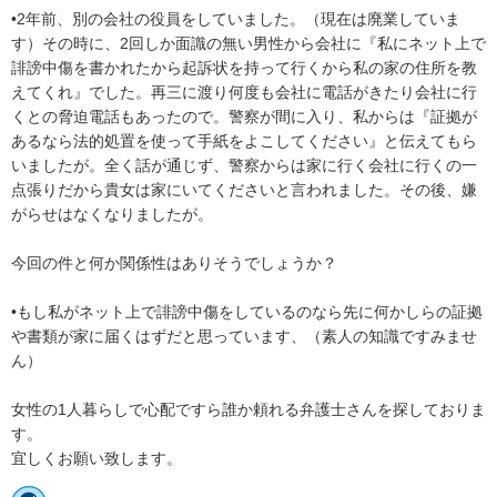
•2年前、別の会社の役員をしていました。（現在は廃業していま
す）その時に、2回しか面識の無い男性から会社に『私にネット上で
誹謗中傷を書かれたから起訴状を持って行くから私の家の住所を教
えてくれ』でした。再三に渡り何度も会社に電話がきたり会社に行
くとの脅迫電話もあったので。警察が間に入り、私からは『証拠が
あるなら法的処置を使って手紙をよこしてください』と伝えてもら
いましたが。全く話が通じず、警察からは家に行く会社に行くの一
点張りだから貴女は家にいてくださいと言われました。その後、嫌
がらせはなくなりましたが。

今回の件と何か関係性はありそうでしょうか？

•もし私がネット上で誹謗中傷をしているのなら先に何かしらの証拠
や書類が家に届くはずだと思っています、（素人の知識ですみませ
ん）

女性の1人暮らしで心配ですら誰か頼れる弁護士さんを探しておりま
す。
