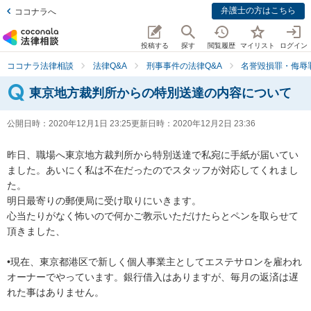
弁護士の方はこちら
ココナラへ
投稿する
探す
閲覧履歴
マイリスト
ログイン
ココナラ法律相談
法律Q&A
刑事事件の法律Q&A
名誉毀損罪・侮辱
東京地方裁判所からの特別送達の内容について
公開日時：
2020年12月1日 23:25
更新日時：
2020年12月2日 23:36
昨日、職場へ東京地方裁判所から特別送達で私宛に手紙が届いてい
ました。あいにく私は不在だったのでスタッフが対応してくれまし
た。

明日最寄りの郵便局に受け取りにいきます。

心当たりがなく怖いので何かご教示いただけたらとペンを取らせて
頂きました、

•現在、東京都港区で新しく個人事業主としてエステサロンを雇われ
オーナーでやっています。銀行借入はありますが、毎月の返済は遅
れた事はありません。
