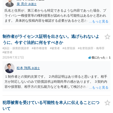
泉 亮介
弁護士
氏名と住所が、第三者からも特定できるような内容であった場合、プ
ライバシー権侵害等の権利侵害が認められる可能性はあるかと思われ
ます。 具体的な投稿内容を確認する必要があるかと思われますので、
ご不安であれば親に相談の上で、個別に弁護士にご相談されると良い
でしょう。
制作者がライセンス証明を出さない。逃げられないよ
うに、今すぐ法的に何をすべきか
#訴訟・損害賠償請求
#著作権侵害
#被害者
#名誉毀損
#名誉毀損罪・侮辱罪
#被害者
2026年7月17日
役にたった
1
松本 翔馬
弁護士
１制作者との契約次第です。 ２内容証明はあり得ると思います。相手
方が対応しないのみで賠償請求は時期尚早の感があります。 ３契約内
容や損害額、相手方の支払能力などを考慮して検討されるとよいでし
ょう ４損害賠償請求が考えられます。調査費用や弁護士費用も含め請
求する場合もありますが、認められるのはごく一部です。 ５事案の詳
細な検討が必要です。遅延損害金の発生なども確認するとよいでしょ
犯罪被害を受けている可能性を本人に伝えることにつ
う。 ６弁護士に窓口を一本化して、直接連絡を避けることも方法の一
いて
つです。