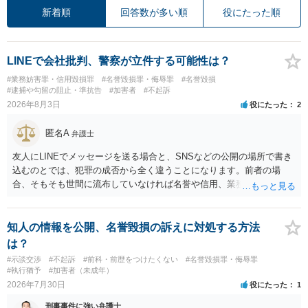
新着順
回答数が多い順
役にたった順
LINEで会社批判、警察が立件する可能性は？
#業務妨害罪・信用毀損罪
#名誉毀損罪・侮辱罪
#名誉毀損
#逮捕や勾留の阻止・準抗告
#加害者
#不起訴
2026年8月3日
役にたった
2
匿名A
弁護士
友人にLINEでメッセージを送る場合と、SNSなどの公開の場所で書き
込むのとでは、犯罪の成否から全く違うことになります。前者の場
合、そもそも世間に流布していなければ名誉や信用、業務にかかる犯
罪は成立しないことになります。
知人の情報を公開、名誉毀損の訴えに対処する方法
は？
#示談交渉
#不起訴
#前科・前歴をつけたくない
#名誉毀損罪・侮辱罪
#執行猶予
#加害者（未成年）
2026年7月30日
役にたった
1
刑事事件に強い弁護士