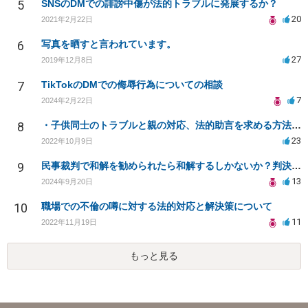
5
SNSのDMでの誹謗中傷が法的トラブルに発展するか？
20
2021年2月22日
6
写真を晒すと言われています。
27
2019年12月8日
7
TikTokのDMでの侮辱行為についての相談
7
2024年2月22日
8
・子供同士のトラブルと親の対応、法的助言を求める方法は？
23
2022年10月9日
9
民事裁判で和解を勧められたら和解するしかないか？判決で大きく結果が変わることはありますか？
13
2024年9月20日
10
職場での不倫の噂に対する法的対応と解決策について
11
2022年11月19日
もっと見る