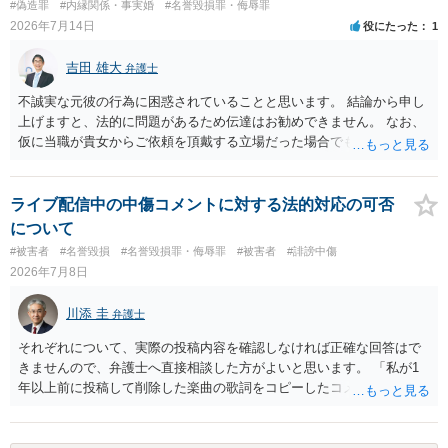
#偽造罪
#内縁関係・事実婚
#名誉毀損罪・侮辱罪
2026年7月14日
役にたった
1
吉田 雄大
弁護士
不誠実な元彼の行為に困惑されていることと思います。 結論から申し
上げますと、法的に問題があるため伝達はお勧めできません。 なお、
仮に当職が貴女からご依頼を頂戴する立場だった場合でも、女性の夫
への伝達については「お引き受けできない」旨説明することになりま
す。 文書偽造の事実を当該男性に伝達することは、事実上、妻が不倫
していたことを伝えるのと同じ効果をもちます。もちろん不倫はよく
ライブ配信中の中傷コメントに対する法的対応の可否
ないことですが、それを別の方（とりわけ、女性にとって最も知られ
について
たくない相手である夫）に事実上であれ伝えることは別の法的問題
#被害者
#名誉毀損
#名誉毀損罪・侮辱罪
#被害者
#誹謗中傷
（プライバシー権侵害の問題）が発生します。
2026年7月8日
川添 圭
弁護士
それぞれについて、実際の投稿内容を確認しなければ正確な回答はで
きませんので、弁護士へ直接相談した方がよいと思います。 「私が1
年以上前に投稿して削除した楽曲の歌詞をコピーしたコメント」とい
うのが、あなたが歌詞を盗用したという事実摘示なのであれば、名誉
毀損の可能性がありますが、それ以外の意味であれば回答は変わりま
す。 「私が学生時代にいじられていた」ことは、単にそれだけでは権