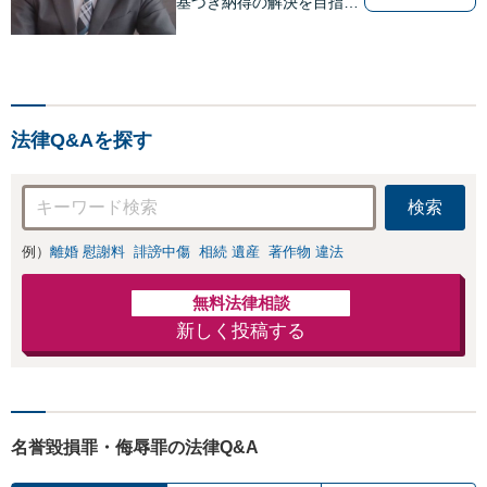
基づき納得の解決を目指し
ます。
法律Q&Aを探す
検索
例）
離婚 慰謝料
誹謗中傷
相続 遺産
著作物 違法
無料法律相談
新しく投稿する
名誉毀損罪・侮辱罪の法律Q&A