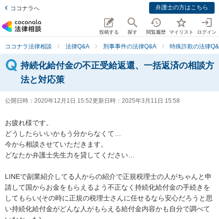
弁護士の方はこちら
ココナラへ
投稿する
探す
閲覧履歴
マイリスト
ログイン
ココナラ法律相談
法律Q&A
刑事事件の法律Q&A
特殊詐欺の法律Q&
持続化給付金の不正受給返還、一括返済の相談方
法と対応策
公開日時：
2020年12月1日 15:52
更新日時：
2025年3月11日 15:58
お疲れ様です。

どうしたらいいかもう分からなくて…

今から相談させていただきます。

どなたか弁護士先生力を貸してください…

LINEで副業紹介してる人からの紹介で正規税理士の人がちゃんと申
請して国からお金をもらえるよう不正なく持続化給付金の手続きを
してもらい(その時に正規の税理士さんに任せるなら安心だろうと思
い持続化給付金がどんな人がもらえる給付金内容かも自分で調べて