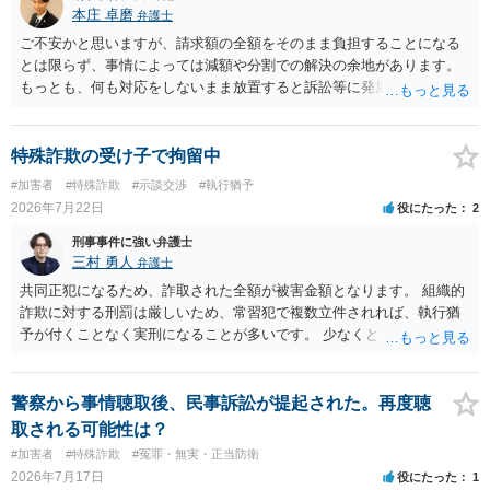
本庄 卓磨
弁護士
ご不安かと思いますが、請求額の全額をそのまま負担することになる
とは限らず、事情によっては減額や分割での解決の余地があります。
もっとも、何も対応をしないまま放置すると訴訟等に発展してしまう
可能性がありますので、お早めに弁護士にご相談されることをおすす
めします。
特殊詐欺の受け子で拘留中
#加害者
#特殊詐欺
#示談交渉
#執行猶予
2026年7月22日
役にたった
2
刑事事件に強い弁護士
三村 勇人
弁護士
共同正犯になるため、詐取された全額が被害金額となります。 組織的
詐欺に対する刑罰は厳しいため、常習犯で複数立件されれば、執行猶
予が付くことなく実刑になることが多いです。 少なくとも、執行猶予
を狙うのであれば、被害弁済を行うことがマストになるかと思いま
す。 弁護士を介して共犯者数人で被害弁済を行うこともあります。 保
釈申請については、共犯なので、全て公判請求されるまで難しいです
警察から事情聴取後、民事訴訟が提起された。再度聴
が、個別具体的な事情により異なります。 弁護方針により、結果が変
取される可能性は？
わるため、刑事事件に精通している弁護人を選任されることをお勧め
#加害者
#特殊詐欺
#冤罪・無実・正当防衛
いたします。
2026年7月17日
役にたった
1