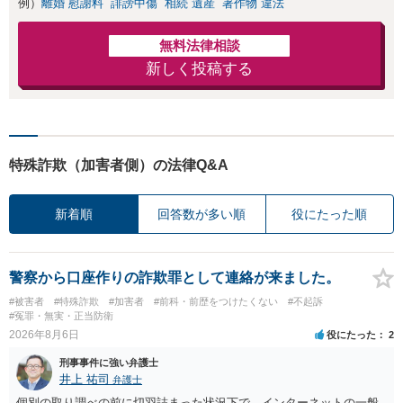
例）
離婚 慰謝料
誹謗中傷
相続 遺産
著作物 違法
無料法律相談
新しく投稿する
特殊詐欺（加害者側）の法律Q&A
新着順
回答数が多い順
役にたった順
警察から口座作りの詐欺罪として連絡が来ました。
#被害者
#特殊詐欺
#加害者
#前科・前歴をつけたくない
#不起訴
#冤罪・無実・正当防衛
2026年8月6日
役にたった
2
刑事事件に強い弁護士
井上 祐司
弁護士
個別の取り調べの前に切羽詰まった状況下で、インターネットの一般