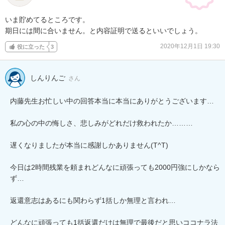
いま貯めてるところです。

期日には間に合いません。と内容証明で送るといいでしょう。
2020年12月1日 19:30
役に立った
3
しんりんご
さん
内藤先生お忙しい中の回答本当に本当にありがとうございます…

私の心の中の悔しさ、悲しみがどれだけ救われたか………

遅くなりましたが本当に感謝しかありません(T^T)

今日は2時間残業を頼まれどんなに頑張っても2000円強にしかなら
ず…

返還意志はあるにも関わらず1括しか無理と言われ…

どんなに頑張っても1括返還だけは無理で最後だと思いココナラ法