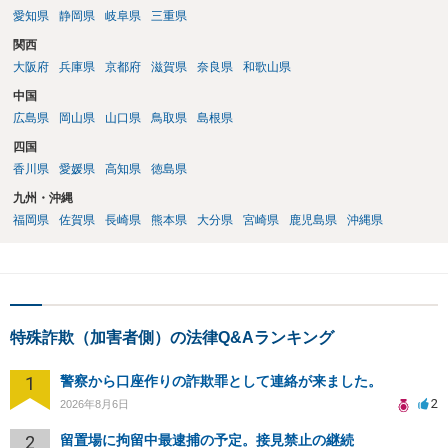
愛知県
静岡県
岐阜県
三重県
関西
大阪府
兵庫県
京都府
滋賀県
奈良県
和歌山県
中国
広島県
岡山県
山口県
鳥取県
島根県
四国
香川県
愛媛県
高知県
徳島県
九州・沖縄
福岡県
佐賀県
長崎県
熊本県
大分県
宮崎県
鹿児島県
沖縄県
特殊詐欺（加害者側）の法律Q&Aランキング
1
警察から口座作りの詐欺罪として連絡が来ました。
2
2026年8月6日
2
留置場に拘留中最逮捕の予定。接見禁止の継続