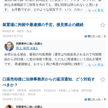
的な法律相談でご回答を求めても、望む回答は得られないと思いま
す。 お手数ですが、どのような状況下で、いつ、だれからどのような
経緯で口座の提供を頼まれ開設したか、それによる詐欺等の収益がど
の程度だと聞いているのかということについて、お近くで詳細な法律
相談を受けられたうえで対処方法を探された方がよいと思われます。
留置場に拘留中最逮捕の予定。接見禁止の継続
一般論でいえば、任意取り調べの場合、ＩＣレコーダーを持参して取
#特殊詐欺
#接見・面会
り調べ内容を録音することは必須だと考えます。
2026年7月27日
役にたった
2
刑事事件に強い弁護士
井上 祐司
弁護士
余罪がある場合、最初の勾留満期（通常は勾留延長されるので勾留開
始から20日後）に処分保留で釈放、ただちに再逮捕という流れが通常
です。 再逮捕後は、おそらく再び再度の勾留時に検察官が接見禁止を
請求し、そのまま接見禁止決定となる流れです。
口座売却後に法律事務所からの返済通知、どう対処す
べきか？
#執行猶予
#加害者
#特殊詐欺
#示談交渉
#逮捕による解雇・退学回避
#逮捕や勾留の阻止・準抗告
2026年7月23日
役にたった
5
刑事事件に強い弁護士