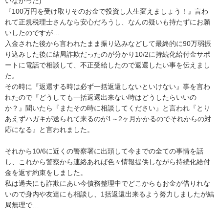
いなかった)

『100万円を受け取りそのお金で投資し人生変えましょう！』言わ
れて正規税理士さんなら安心だろうし、なんの疑いも持たずにお願
いしたのですが…

入金された後から言われたまま振り込みなどして最終的に90万弱振
り込みした後に結局詐欺だったのが分かり10/2に持続化給付金サポ
ートに電話で相談して、不正受給したので返還したい事を伝えまし
た。

その時に『返還する時は必ず一括返還しないといけない』事を言わ
れたので『どうしても一括返還出来ない時はどうしたらいいの
か？』聞いたら『またその時に相談してください』と言われ『とり
あえずハガキが送られて来るのが1～2ヶ月かかるのでそれからの対
応になる』と言われました。

それから10/6に近くの警察署に出頭して今までの全ての事情を話
し、これから警察から連絡あれば色々情報提供しながら持続化給付
金を返す約束をしました。

私は過去にも詐欺にあい今債務整理中でどこからもお金が借りれな
いので身内や友達にも相談し、1括返還出来るよう努力しましたが結
局無理で…
