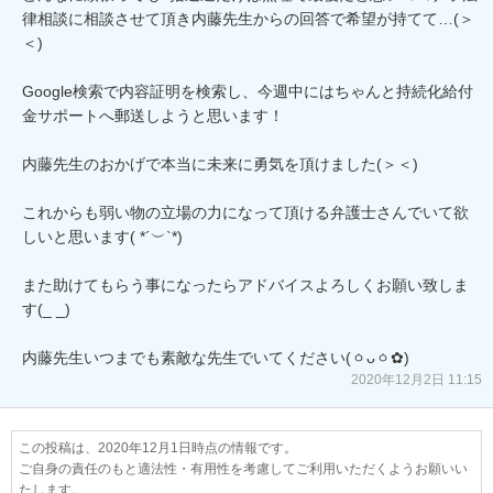
律相談に相談させて頂き内藤先生からの回答で希望が持てて…(＞
＜)

Google検索で内容証明を検索し、今週中にはちゃんと持続化給付
金サポートへ郵送しようと思います！

内藤先生のおかげで本当に未来に勇気を頂けました(＞＜)

これからも弱い物の立場の力になって頂ける弁護士さんでいて欲
しいと思います( *´︶`*)

また助けてもらう事になったらアドバイスよろしくお願い致しま
す(_ _)

2020年12月2日 11:15
この投稿は、2020年12月1日時点の情報です。
ご自身の責任のもと適法性・有用性を考慮してご利用いただくようお願いい
たします。