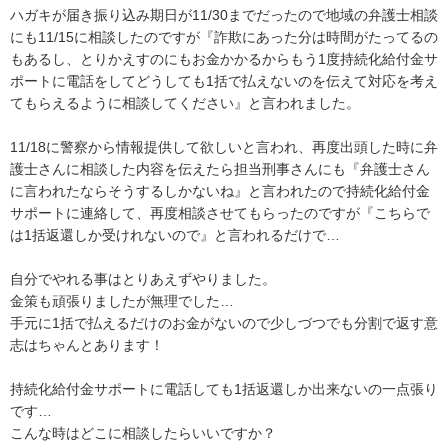
ハガキが届き振り込み期日が11/30までだったので地域の弁護士相談
にも11/15に相談したのですが『詐欺にあった分は時間がたってるの
もあるし、とりかえすのにもお金かかるからもう1度持続化給付金サ
ポートに電話をしてどうしても1括で払えないのを伝えて対応を考え
てもらえるように相談してください』と言われました。

11/18に警察から情報提供して欲しいと言われ、再度出頭した時に弁
護士さんに相談した内容を伝えたら担当刑事さんにも『弁護士さん
に言われたならそうするしかないね』と言われたので持続化給付金
サポートに連絡して、再度相談させてもらったのですが『こちらで
は1括返還しか受けれないので』と言われるだけで…

自分でやれる事はとりあえずやりました。

金策も頑張りましたが無理でした…

手元に1括で払えるだけのお金がないので少しづつでも分割で返す意
志はちゃんとあります！

持続化給付金サポートに電話しても1括返還しか出来ないの一点張り
です…

こんな時はどこに相談したらいいですか？
