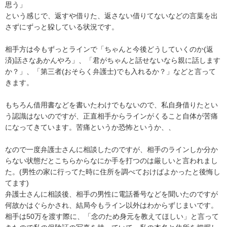
思う」

という感じで、返すや借りた、返さない借りてないなどの言葉を出
さずにずっと躱している状況です。

相手方は今もずっとラインで「ちゃんと今後どうしていくのか(返
済)話さなあかんやろ」、「君がちゃんと話せないなら親に話します
か？」、「第三者(おそらく弁護士)でも入れるか？」などと言って
きます。

もちろん借用書などを書いたわけでもないので、私自身借りたとい
う認識はないのですが、正直相手からラインがくること自体が苦痛
になってきています。苦痛というか恐怖というか、、

なので一度弁護士さんに相談したのですが、相手のラインしか分か
らない状態だとこちらからなにか手を打つのは厳しいと言われまし
た。(男性の家に行ってた時に住所を調べておけばよかったと後悔し
てます)

弁護士さんに相談後、相手の男性に電話番号などを聞いたのですが
何故かはぐらかされ、結局今もライン以外はわからずじまいです。

相手は50万を渡す際に、「念のため身元を教えてほしい」と言って