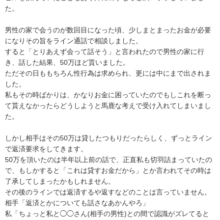
た。

男性の家で会うのが数回目になった頃、少しまとまったお金が必要
になりその旨をライン通話で相談しました。

すると「とりあえず会って話そう」と言われたので男性の家に行
き、話した結果、50万ほど貰いました。

ただその日ももちろん性行為は求められ、更には中にまで出されま
した。

私もその時ばかりは、かなりお金に困っていたのでもしこれを断っ
て貰えなかったらどうしようと馬鹿な考えで受け入れてしまいまし
た。

しかし相手はその50万は貸したつもりだったらしく、ずっとライン
で返済要求をしてきます。

50万を頂いたのは半年以上前の話で、正直私も切羽詰まっていたの
で、もしかすると「これは貸すお金だから」とか言われてその時は
了承してしまったかもしれません。

その後のラインでは返済するや返すなどのことは言っていません。

相手「返済とかについても話さなあかんやろ」

私「ちょっと私と◯◯さん(相手の男性)との間で認識がズレてると