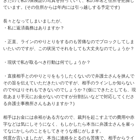
きたので私の保険証の写真を持っていて、私の本名と住所を把握し
ています。(その住所からは年内には引っ越しする予定です)

長々となってしまいましたが、

・私に返済義務はありますか？

・正直、ラインのやりとりをするのも苦痛なのでブロックしてしま
いたいのですが、この状況でそれをしても大丈夫なのでしょうか？

・現状で私が取るべき行動は何でしょうか？

・直接相手とのやりとりをもうしたくないので弁護士さんを挟んで
その旨を伝えていただきたいのですが、相手のラインしか知らない
のでやはりそれもできないのでしょうか？(仮にできたとしても、現
在あまり手元にお金がないのですが分割払いなどで対応してくださ
る弁護士事務所さんもありますか？)

相手はお金には余裕がある方なので、裁判を起こす上での費用や赤
字などは気にしそうになく、もしかしたら本当に弁護士さんを雇っ
てなにかしらのことをしてきそうな感じがします。

何度か言いましたが、本当に連絡をとるのも苦痛で、相手からライ