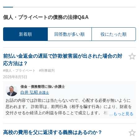
個人・プライベートの債務の法律Q&A
新着順
回答数が多い順
役にたった順
前払い金返金の遅延で詐欺被害届が出された場合の対
応方法は？
#個人・プライベート
#刑事裁判
2026年8月5日
借金・債務整理に強い弁護士
白井 弘昭
弁護士
お話の内容では詐欺には当たらないので、心配する必要が無いように
思われます。 詐欺罪は、欺罔行為（相手を騙す行為）により、財産を
交付させるか経済上の利益を得ることで成立します。 相談者さんは、
お金が返金できないというだけで、何ら相手を騙していません。 です
ので、詐欺罪の実行行為性が無く罪に問うことはできません。 おそら
く、相手が真実を話せば警察も取り合わないと思いますが、虚偽の内
高校の費用を父に返済する義務はあるのか？
容を述べた場合は、捜査はあるかもしれません。 ただし、捜査におい