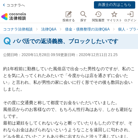
弁護士の方はこちら
ココナラへ
投稿する
探す
閲覧履歴
マイリスト
ログイン
ココナラ法律相談
法律Q&A
借金・債務整理の法律Q&A
個人・プラ
パパ活での返済義務、ブロックしたいです
公開日時：
2020年11月28日 09:59
更新日時：
2020年12月11日 21:25
約1年程前に勤務していた風俗店で出会った男性なのですが、私のこ
とを気に入ってくれたみたいで「今度からは店を通さずに会いた
い」と言われ、私が男性の家に会いに行く形でその後も数回お会い
しました。

その度に交通費と称して都度でお金をいただいていました。

風俗店からのお客様なので、もちろん性行為はあり、しかも避妊な
しです。

最初は避妊をしてくれないならと断っていたりもしたのですが、そ
れならお金はあげられないというようなことを遠回しに匂わされ、
ピルを飲んでいたこともあり外に出すならと渋々了承していまし