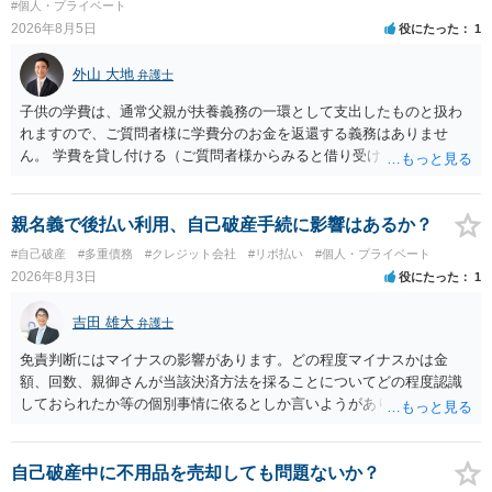
#個人・プライベート
て、真実を説明すれば、「ちゃんと返しなさいよ」程度の注意で済む
2026年8月5日
役にたった
1
ことだと思われます。 また、返せるお金が無いのであれば、返せない
のは致し方ありません。真摯に分割して支払うことを相手に告げてい
外山 大地
弁護士
くのみでしょう。 以上、ご参考まで。
子供の学費は、通常父親が扶養義務の一環として支出したものと扱わ
れますので、ご質問者様に学費分のお金を返還する義務はありませ
ん。 学費を貸し付ける（ご質問者様からみると借り受ける）といった
合意がない限りは、法的に返す義務があると主張するのは難しいでし
ょう。
親名義で後払い利用、自己破産手続に影響はあるか？
#自己破産
#多重債務
#クレジット会社
#リボ払い
#個人・プライベート
2026年8月3日
役にたった
1
吉田 雄大
弁護士
免責判断にはマイナスの影響があります。どの程度マイナスかは金
額、回数、親御さんが当該決済方法を採ることについてどの程度認識
しておられたか等の個別事情に依るとしか言いようがありません。 と
もあれ、依頼しておられる弁護士さんに直ちに具体的状況をお伝えに
なって相談し、善後策を考えることをお勧めします。
自己破産中に不用品を売却しても問題ないか？