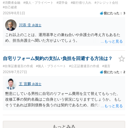
#消費者金融
#個人・プライベート
#奨学金
#銀行借り入れ
#クレジット会社
#自己破産
2026年8月1日
役にたった
3
川添 圭
弁護士
これ以上のことは、運用基準との兼ね合いや弁護士の考え方もあるた
め、担当弁護士へ聞いた方がよいでしょう。
自宅リフォーム契約の支払い負担を回避する方法は？
#自筆証書遺言の作成
#個人・プライベート
#公正証書遺言の作成
#遺言
2026年7月27日
役にたった
2
王 宣麟
弁護士
懇意にしている男性に自宅のリフォーム費用を立て替えてもらった、
改修工事の契約名義はご自身という状況になりますでしょうか。 もし
そうであれば原則債務を負うのは契約であるため、残代金を捻出して
もらうよう約束した男性に支払いをお願いするしかないように思われ
ます。 入籍した場合でも、原則契約者が単独で全ての債務を負うこと
には変わりがありません。 なかなか対応に難しい案件であり、公開の
もっとみる
場でアドバイスを行うのも限界があるように思われますので、資料等