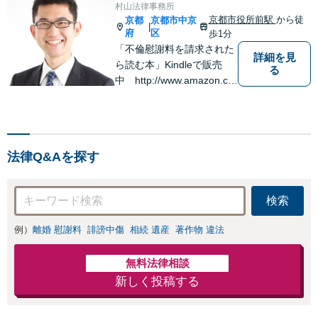
村山法律事務所
京都市役所前駅
から徒
京都
京都市中京
|
府
区
歩1分
「不倫慰謝料を請求された
詳細を見
ら読む本」Kindleで販売
る
中 http://www.amazon.co.
jp/dp/B0FJCDXDNV
法律Q&Aを探す
検索
例）
離婚 慰謝料
誹謗中傷
相続 遺産
著作物 違法
無料法律相談
新しく投稿する